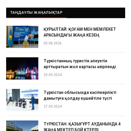
ТАҢДАУЛЫ ЖАҢАЛЫҚТАР
ҚҰРЫЛТАЙ: ҚОҒАМ МЕН МЕМЛЕКЕТ
АРАСЫНДАҒЫ ЖАҢА КЕЗЕҢ
05.08.2026
Түркістанның туристік әлеуетін
арттыратын жол картасы әзірленді
25.09.2024
Түркістан облысында кәсіпкерлікті
дамытуға қолдау күшейтіле түсті
27.09.2024
ТҮРКІСТАН: ҚАЗЫҒҰРТ АУДАНЫНДА 4
ЖАҢА МЕКТЕП БОЙ КӨТЕРДІ