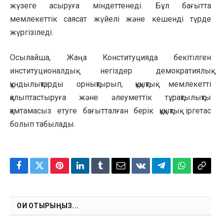
жүзеге асыруға міндеттенеді. Бұл бағытта
мемлекеттік саясат жүйелі және кешенді түрде
жүргізіледі.
Осылайша, Жаңа Конституцияда бекітілген
институционалдық негіздер демократиялық
құндылықтарды орнықтырып, құқықтық мемлекетті
қалыптастыруға және әлеуметтік тұрақтылықты
қамтамасыз етуге бағытталған берік құқықтық іргетас
болып табылады.
Facebook
Twitter
Pinterest
LinkedIn
Tumblr
Email
VKontakte
Telegram
WhatsApp
Copy
Link
ОҚИ ОТЫРЫҢЫЗ...