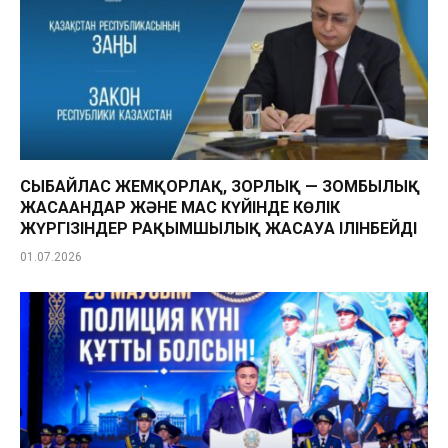
СЫБАЙЛАС ЖЕМҚОРЛАҚ, ЗОРЛЫҚ — ЗОМБЫЛЫҚ
ЖАСАҒАНДАР ЖӘНЕ МАС КҮЙІНДЕ КӨЛІК
ЖҮРГІЗІНДЕР РАҚЫМШЫЛЫҚ ЖАСАУҒА ІЛІНБЕЙДІ
01.07.2026