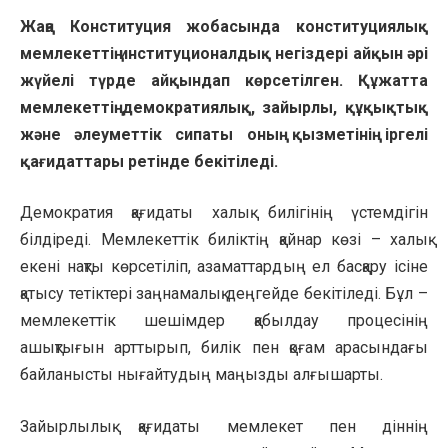
Жаңа Конституция жобасында конституциялық
мемлекеттің институционалдық негіздері айқын әрі
жүйелі түрде айқындап көрсетілген. Құжатта
мемлекеттің демократиялық, зайырлы, құқықтық
және әлеуметтік сипаты оның қызметінің іргелі
қағидаттары ретінде бекітіледі.
Демократия қағидаты халық билігінің үстемдігін
білдіреді. Мемлекеттік биліктің қайнар көзі – халық
екені нақты көрсетіліп, азаматтардың ел басқару ісіне
қатысу тетіктері заңнамалық деңгейде бекітіледі. Бұл –
мемлекеттік шешімдер қабылдау процесінің
ашықтығын арттырып, билік пен қоғам арасындағы
байланысты нығайтудың маңызды алғышарты.
Зайырлылық қағидаты мемлекет пен діннің