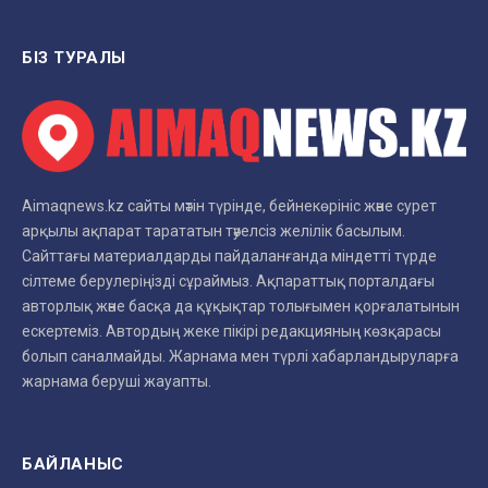
БІЗ ТУРАЛЫ
Aimaqnews.kz сайты мәтін түрінде, бейнекөрініс және сурет
арқылы ақпарат тарататын тәуелсіз желілік басылым.
Сайттағы материалдарды пайдаланғанда міндетті түрде
сілтеме берулеріңізді сұраймыз. Ақпараттық порталдағы
авторлық және басқа да құқықтар толығымен қорғалатынын
ескертеміз. Автордың жеке пікірі редакцияның көзқарасы
болып саналмайды. Жарнама мен түрлі хабарландыруларға
жарнама беруші жауапты.
БАЙЛАНЫС