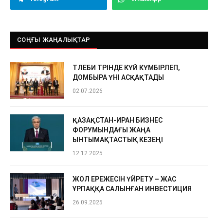
СОҢҒЫ ЖАҢАЛЫҚТАР
ТӨЛЕБИ ТӨРІНДЕ КҮЙ КҮМБІРЛЕП,
ДОМБЫРА ҮНІ АСҚАҚТАДЫ
02.07.2026
ҚАЗАҚСТАН-ИРАН БИЗНЕС
ФОРУМЫНДАҒЫ ЖАҢА
ЫНТЫМАҚТАСТЫҚ КЕЗЕҢІ
12.12.2025
ЖОЛ ЕРЕЖЕСІН ҮЙРЕТУ – ЖАС
ҰРПАҚҚА САЛЫНҒАН ИНВЕСТИЦИЯ
26.09.2025