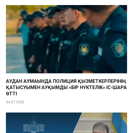
АУДАН АУМАҒЫНДА ПОЛИЦИЯ ҚЫЗМЕТКЕРЛЕРІНІҢ
ҚАТЫСУЫМЕН АУҚЫМДЫ «БІР НҮКТЕЛІК» ІС-ШАРА
ӨТТІ
04.07.2026