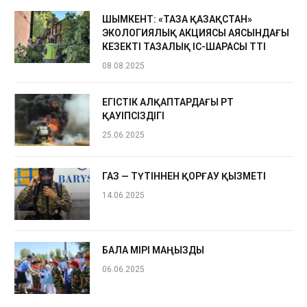
ШЫМКЕНТ: «ТАЗА ҚАЗАҚСТАН»
ЭКОЛОГИЯЛЫҚ АКЦИЯСЫ АЯСЫНДАҒЫ
КЕЗЕКТІ ТАЗАЛЫҚ ІС-ШАРАСЫ ӨТТІ
08.08.2025
ЕГІСТІК АЛҚАПТАРДАҒЫ ӨРТ
ҚАУІПСІЗДІГІ
25.06.2025
ГАЗ — ТҮТІННЕН ҚОРҒАУ ҚЫЗМЕТІ
14.06.2025
БАЛА ӨМІРІ МАҢЫЗДЫ
06.06.2025