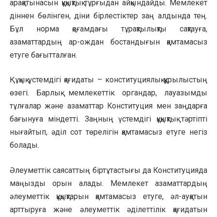
арақатынасын құқықтық тұрғыдан айқындайды. Мемлекет
діннен бөлінген, діни бірлестіктер заң алдында тең.
Бұл норма қоғамдағы тұрақтылықты сақтауға,
азаматтардың ар-ождан бостандығын қамтамасыз
етуге бағытталған.
Құқық үстемдігі қағидаты – конституциялық құрылыстың
өзегі. Барлық мемлекеттік органдар, лауазымды
тұлғалар және азаматтар Конституция мен заңдарға
бағынуға міндетті. Заңның үстемдігі құқықтық тәртіпті
нығайтып, әділ сот төрелігін қамтамасыз етуге негіз
болады.
Әлеуметтік саясаттың біртұтастығы да Конституцияда
маңызды орын алады. Мемлекет азаматтардың
әлеуметтік құқықтарын қамтамасыз етуге, әл-ауқатын
арттыруға және әлеуметтік әділеттілік қағидатын