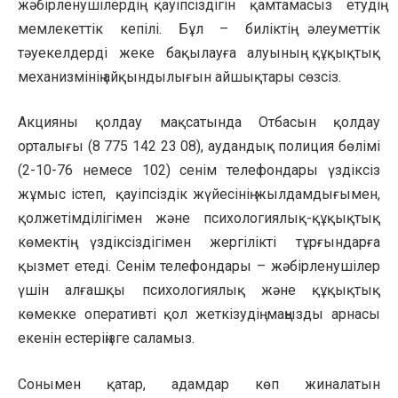
жәбірленушілердің қауіпсіздігін қамтамасыз етудің
мемлекеттік кепілі. Бұл – биліктің әлеуметтік
тәуекелдерді жеке бақылауға алуының құқықтық
механизмінің айқындылығын айшықтары сөзсіз.
Акцияны қолдау мақсатында Отбасын қолдау
орталығы (8 775 142 23 08), аудандық полиция бөлімі
(2-10-76 немесе 102) сенім телефондары үздіксіз
жұмыс істеп, қауіпсіздік жүйесінің жылдамдығымен,
қолжетімділігімен және психологиялық-құқықтық
көмектің үздіксіздігімен жергілікті тұрғындарға
қызмет етеді. Сенім телефондары – жәбірленушілер
үшін алғашқы психологиялық және құқықтық
көмекке оперативті қол жеткізудің маңызды арнасы
екенін естеріңізге саламыз.
Сонымен қатар, адамдар көп жиналатын