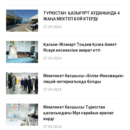
ТҮРКІСТАН: ҚАЗЫҒҰРТ АУДАНЫНДА 4
ЖАҢА МЕКТЕП БОЙ КӨТЕРДІ
27.09.2024
Қасым-Жомарт Тоқаев Қожа Ахмет
Ясауи кесенесіне зиярат етті
27.09.2024
Мемлекет басшысы «Білім-Инновация»
лицей-интернатында болды
27.09.2024
Мемлекет басшысы Түркістан
қаласындағы Мұз сарайын аралап
көрді
27.09.2024