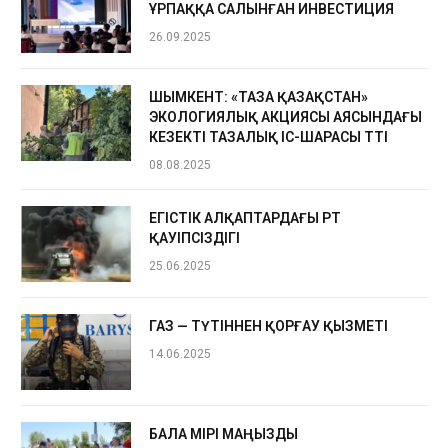
ҰРПАҚҚА САЛЫНҒАН ИНВЕСТИЦИЯ
26.09.2025
ШЫМКЕНТ: «ТАЗА ҚАЗАҚСТАН»
ЭКОЛОГИЯЛЫҚ АКЦИЯСЫ АЯСЫНДАҒЫ
КЕЗЕКТІ ТАЗАЛЫҚ ІС-ШАРАСЫ ӨТТІ
08.08.2025
ЕГІСТІК АЛҚАПТАРДАҒЫ ӨРТ
ҚАУІПСІЗДІГІ
25.06.2025
ГАЗ — ТҮТІННЕН ҚОРҒАУ ҚЫЗМЕТІ
14.06.2025
БАЛА ӨМІРІ МАҢЫЗДЫ