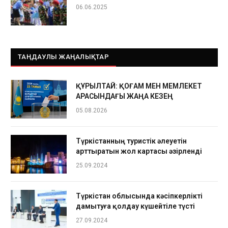
06.06.2025
ТАҢДАУЛЫ ЖАҢАЛЫҚТАР
ҚҰРЫЛТАЙ: ҚОҒАМ МЕН МЕМЛЕКЕТ
АРАСЫНДАҒЫ ЖАҢА КЕЗЕҢ
05.08.2026
Түркістанның туристік әлеуетін
арттыратын жол картасы әзірленді
25.09.2024
Түркістан облысында кәсіпкерлікті
дамытуға қолдау күшейтіле түсті
27.09.2024