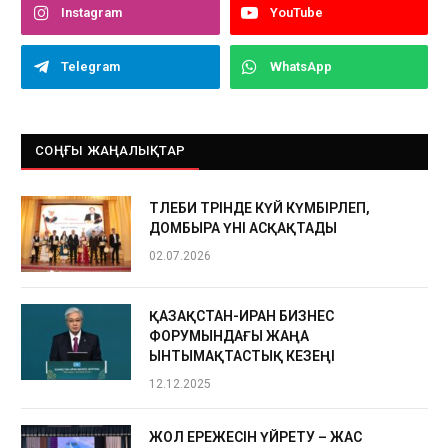
Instagram
YouTube
Telegram
WhatsApp
СОҢҒЫ ЖАҢАЛЫҚТАР
ТӨЛЕБИ ТӨРІНДЕ КҮЙ КҮМБІРЛЕП,
ДОМБЫРА ҮНІ АСҚАҚТАДЫ
02.07.2026
ҚАЗАҚСТАН-ИРАН БИЗНЕС
ФОРУМЫНДАҒЫ ЖАҢА
ЫНТЫМАҚТАСТЫҚ КЕЗЕҢІ
12.12.2025
ЖОЛ ЕРЕЖЕСІН ҮЙРЕТУ – ЖАС