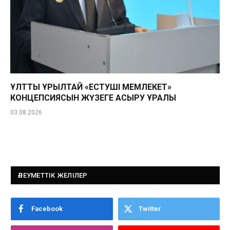
ҰЛТТЫҚ ҚҰРЫЛТАЙ «ЕСТУШІ МЕМЛЕКЕТ»
КОНЦЕПСИЯСЫН ЖҮЗЕГЕ АСЫРУ ҚҰРАЛЫ
03.08.2026
ӘЛЕУМЕТТІК ЖЕЛІЛЕР
Facebook
Twitter