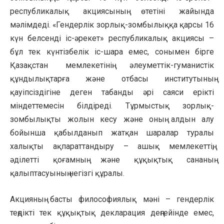
республикалық акциясының өтетіні жайында
мәлімдеді. «Гендерлік зорлық-зомбылыққа қарсы 16
күн белсенді іс-әрекет» республикалық акциясы –
бұл тек күнтізбелік іс-шара емес, сонымен бірге
Қазақстан мемлекетінің әлеуметтік-гуманистік
құндылықтарға және отбасы институтының
қауіпсіздігіне деген табанды әрі саяси ерікті
міндеттемесін білдіреді. Тұрмыстық зорлық-
зомбылықты жолын кесу және оның алдын алу
бойынша қабылданып жатқан шаралар туралы
халықты ақпараттандыру – ашық мемлекеттің,
әділетті қоғамның және құқықтық сананың
қалыптасуының негізгі құралы.
Акцияның басты философиялық мәні – гендерлік
теңдікті тек құқықтық декларация деңгейінде емес,