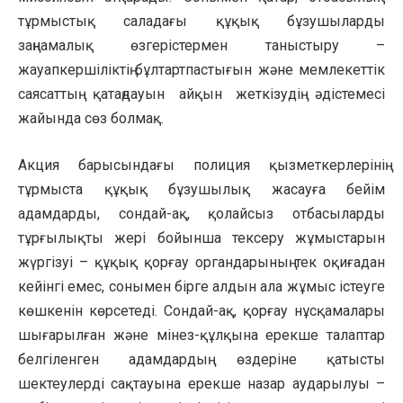
тұрмыстық саладағы құқық бұзушыларды
заңнамалық өзгерістермен таныстыру –
жауапкершіліктің бұлтартпастығын және мемлекеттік
саясаттың қатаңдауын айқын жеткізудің әдістемесі
жайында сөз болмақ.
Акция барысындағы полиция қызметкерлерінің
тұрмыста құқық бұзушылық жасауға бейім
адамдарды, сондай-ақ, қолайсыз отбасыларды
тұрғылықты жері бойынша тексеру жұмыстарын
жүргізуі – құқық қорғау органдарының тек оқиғадан
кейінгі емес, сонымен бірге алдын ала жұмыс істеуге
көшкенін көрсетеді. Сондай-ақ, қорғау нұсқамалары
шығарылған және мінез-құлқына ерекше талаптар
белгіленген адамдардың өздеріне қатысты
шектеулерді сақтауына ерекше назар аударылуы –