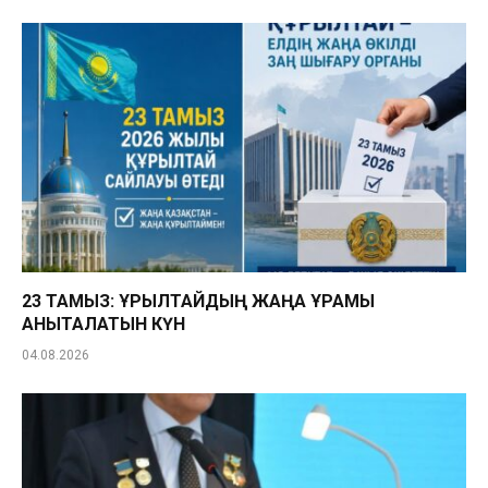
23 ТАМЫЗ: ҚҰРЫЛТАЙДЫҢ ЖАҢА ҚҰРАМЫ
АНЫҚТАЛАТЫН КҮН
04.08.2026