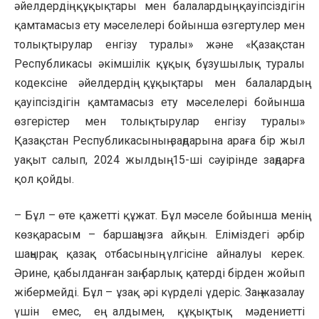
әйелдердің құқықтары мен балалардың қауіпсіздігін
қамтамасыз ету мәселелері бойынша өзгертулер мен
толықтырулар енгізу туралы» және «Қазақстан
Республикасы әкімшілік құқық бұзушылық туралы
кодексіне әйелдердің құқықтары мен балалардың
қауіпсіздігін қамтамасыз ету мәселелері бойынша
өзгерістер мен толықтырулар енгізу туралы»
Қазақстан Республикасының заңдарына араға бір жыл
уақыт салып, 2024 жылдың 15-ші сәуірінде заңдарға
қол қойды.
– Бұл – өте қажетті құжат. Бұл мәселе бойынша менің
көзқарасым – баршаңызға айқын. Еліміздегі әрбір
шаңырақ қазақ отбасының үлгісіне айналуы керек.
Әрине, қабылданған заң барлық қатерді бірден жойып
жібермейді. Бұл – ұзақ әрі күрделі үдеріс. Заң жазалау
үшін емес, ең алдымен, құқықтық мәдениетті