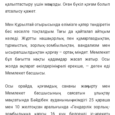
қалыптастыру үшін маңызды. Оған бүкіл қоғам болып
атсалысу қажет.
Мен Құрылтай отырысында елімізге қатер төндіретін
бес кеселге тоқталдым. Тағы да қайталап айтқым
келеді. Жұртты нашақорлық пен құмарпаздықтан,
тұрмыстық зорлық-зомбылықтан, вандализм мен
ысырапшылдықтан қорғау – ортақ міндет. Мемлекет
бұл бағытта нақты қадамдар жасап жатыр. Осы
жолда ақпарат өкілдерінің рөлі ерекше, — деген еді
Мемлекет басшысы.
Осы орайда, қоғамдық сананы жаңғырту мен
Мемлекет басшысының саясатын ұлықтау
мақсатында Бәйдібек ауданының әкімдігі 25 қараша
мен 10 желтоқсан аралығында «Гендерлік зорлық-
зомбылыққа қарсы 16 күн белсенді іс-әрекет»