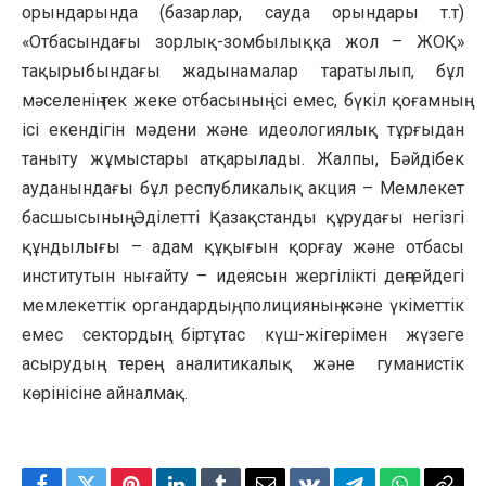
орындарында (базарлар, сауда орындары т.т)
«Отбасындағы зорлық-зомбылыққа жол – ЖОҚ»
тақырыбындағы жадынамалар таратылып, бұл
мәселенің тек жеке отбасының ісі емес, бүкіл қоғамның
ісі екендігін мәдени және идеологиялық тұрғыдан
таныту жұмыстары атқарылады. Жалпы, Бәйдібек
ауданындағы бұл республикалық акция – Мемлекет
басшысының Әділетті Қазақстанды құрудағы негізгі
құндылығы – адам құқығын қорғау және отбасы
институтын нығайту – идеясын жергілікті деңгейдегі
мемлекеттік органдардың, полицияның және үкіметтік
емес сектордың біртұтас күш-жігерімен жүзеге
асырудың терең аналитикалық және гуманистік
көрінісіне айналмақ.