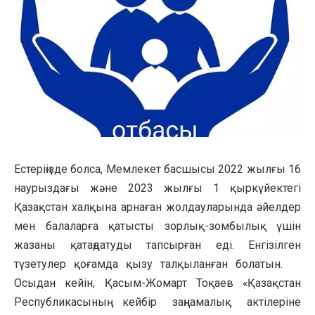
Естеріңізде болса, Мемлекет басшысы 2022 жылғы 16
наурыздағы және 2023 жылғы 1 қыркүйектегі
Қазақстан халқына арнаған жолдауларында әйелдер
мен балаларға қатысты зорлық-зомбылық үшін
жазаны қатаңдатуды тапсырған еді. Енгізілген
түзетулер қоғамда қызу талқыланған болатын.
Осыдан кейін, Қасым-Жомарт Тоқаев «Қазақстан
Республикасының кейбір заңнамалық актілеріне