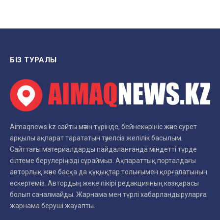
БІЗ ТУРАЛЫ
Aimaqnews.kz сайты мәтін түрінде, бейнекөрініс және сурет
арқылы ақпарат тарататын тәуелсіз желілік басылым.
Сайттағы материалдарды пайдаланғанда міндетті түрде
сілтеме берулеріңізді сұраймыз. Ақпараттық порталдағы
авторлық және басқа да құқықтар толығымен қорғалатынын
ескертеміз. Автордың жеке пікірі редакцияның көзқарасы
болып саналмайды. Жарнама мен түрлі хабарландыруларға
жарнама беруші жауапты.