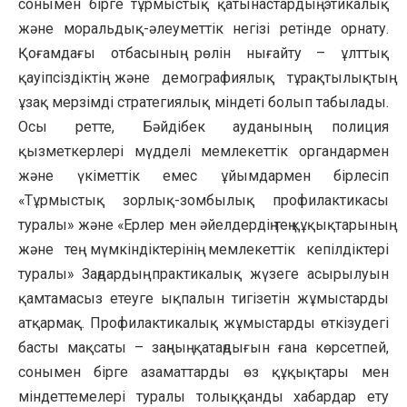
сонымен бірге тұрмыстық қатынастардың этикалық
және моральдық-әлеуметтік негізі ретінде орнату.
Қоғамдағы отбасының рөлін нығайту – ұлттық
қауіпсіздіктің және демографиялық тұрақтылықтың
ұзақ мерзімді стратегиялық міндеті болып табылады.
Осы ретте, Бәйдібек ауданының полиция
қызметкерлері мүдделі мемлекеттік органдармен
және үкіметтік емес ұйымдармен бірлесіп
«Тұрмыстық зорлық-зомбылық профилактикасы
туралы» және «Ерлер мен әйелдердің тең құқықтарының
және тең мүмкіндіктерінің мемлекеттік кепілдіктері
туралы» Заңдардың практикалық жүзеге асырылуын
қамтамасыз етеуге ықпалын тигізетін жұмыстарды
атқармақ. Профилактикалық жұмыстарды өткізудегі
басты мақсаты – заңның қатаңдығын ғана көрсетпей,
сонымен бірге азаматтарды өз құқықтары мен
міндеттемелері туралы толыққанды хабардар ету