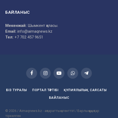
БАЙЛАНЫС
Мекенжай:
Шымкент қаласы.
Email:
info@aimaqnews.kz
Тел:
+7 702 457 9651
Facebook
Instagram
YouTube
WhatsApp
Telegram
БІЗ ТУРАЛЫ
ПОРТАЛ ТӘРТІБІ
ҚҰПИЯЛЫЛЫҚ САЯСАТЫ
БАЙЛАНЫС
© 2026 / Aimaqnews.kz - ақпараттық агенттігі / Барлық құқықтар
тіркелген