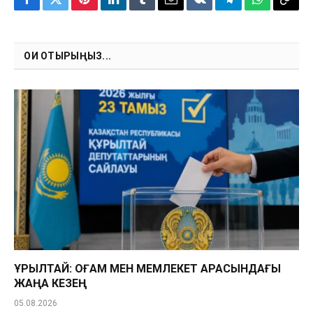
Facebook
Twitter
Pinterest
LinkedIn
Tumblr
Email
VKontakte
Telegram
WhatsApp
Copy
Link
ОҚИ ОТЫРЫҢЫЗ...
ҚҰРЫЛТАЙ: ҚОҒАМ МЕН МЕМЛЕКЕТ АРАСЫНДАҒЫ
ЖАҢА КЕЗЕҢ
05.08.2026