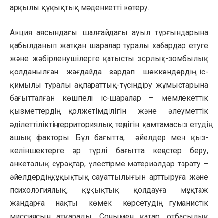
арқылы құқықтық мәдениетті көтеру.
Акция аясындағы шалғайдағы ауыл тұрғындарына
қабылданып жатқан шаралар туралы хабардар етуге
және жәбірленушілерге қатысты зорлық-зомбылық
қолданылған жағдайда зардап шеккендердің іс-
қимылы туралы ақпараттық-түсіндіру жұмыстарына
бағытталған көшпелі іс-шаралар – мемлекеттік
қызметтердің қолжетімділігін және әлеуметтік
әділеттіліктің территориялық теңдігін қамтамасыз етудің
ашық факторы. Бұл бағытта, әйелдер мен қыз-
келіншектерге әр түрлі бағытта кеңестер беру,
анкеталық сұрақтар, үлестірме материалдар тарату –
әйелдердің құқықтық сауаттылығын арттыруға және
психологиялық, құқықтық қолдауға мұқтаж
жандарға нақты көмек көрсетудің гуманистік
миссиясын атқарады. Сонымен қатар, отбасылық