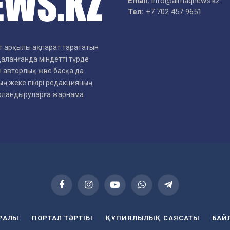
Email:
info@aimaqnews.kz
Тел:
+7 702 457 9651
рет арқылы ақпарат тарататын
даланғанда міндетті түрде
 авторлық және басқа да
ң жеке пікірі редакцияның
арландыруларға жарнама
Facebook
Instagram
YouTube
WhatsApp
Telegram
УРАЛЫ
ПОРТАЛ ТӘРТІБІ
ҚҰПИЯЛЫЛЫҚ САЯСАТЫ
БАЙ