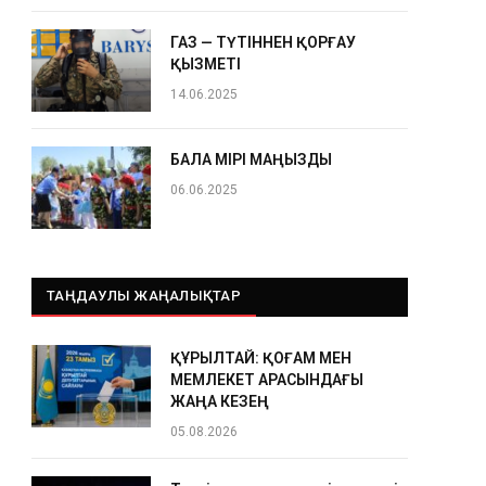
ГАЗ — ТҮТІННЕН ҚОРҒАУ
ҚЫЗМЕТІ
14.06.2025
БАЛА ӨМІРІ МАҢЫЗДЫ
06.06.2025
ТАҢДАУЛЫ ЖАҢАЛЫҚТАР
ҚҰРЫЛТАЙ: ҚОҒАМ МЕН
МЕМЛЕКЕТ АРАСЫНДАҒЫ
ЖАҢА КЕЗЕҢ
05.08.2026