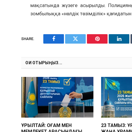
мақсатында жүзеге асырылды. Полициян
зомбылыққа «нөлдік төзімділік» қағидатын
SHARE.
Facebook
Twitter
Pinterest
Linke
ОҚИ ОТЫРЫҢЫЗ...
ҚҰРЫЛТАЙ: ҚОҒАМ МЕН
23 ТАМЫЗ: 
МЕМЛЕКЕТ АРАСЫНДАҒЫ
ЖАҢА ҚҰРАМ