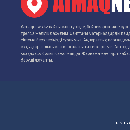
Aimaqnews.kz сайты мәтін түрінде, бейнекөрініс және су
тәуелсіз желілік басылым. Сайттағы материалдарды пай
сілтеме берулеріңізді сұраймыз. Ақпараттық порталдағы
құқықтар толығымен қорғалатынын ескертеміз. Авторды
көзқарасы болып саналмайды. Жарнама мен түрлі хаб
беруші жауапты.
БІЗ Т