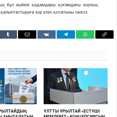
ың бұл жүйелі қадамдары қоғамдағы зорлық-
 қалыптастыруға зор үлес қосатыны сөзсіз.
dIn
Tumblr
Email
VKontakte
Telegram
WhatsApp
Copy
Link
ҚҰРЫЛТАЙДЫҢ
ҰЛТТЫҚ ҚҰРЫЛТАЙ «ЕСТУШІ
Ы АНЫҚТАЛАТЫН
МЕМЛЕКЕТ» КОНЦЕПСИЯСЫН