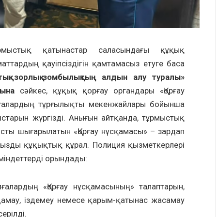
тұрмыстық қатынастар саласындағы құқық
ттардың қауіпсіздігін қамтамасыз етуге баса
тық зорлық-зомбылықтың алдын алу туралы»
бына
сәйкес, құқық қорғау органдары «Қорғау
лғалардың тұрғылықты мекенжайлары бойынша
тарын жүргізді. Анығын айтқанда, тұрмыстық
сты шығарылатын «Қорғау нұсқамасы» – зардап
ңызды құқықтық құрал. Полиция қызметкерлері
 міндеттерді орындады:
ғалардың «Қорғау нұсқамасының» талаптарын,
дамау, іздемеу немесе қарым-қатынас жасамау
ерілді.