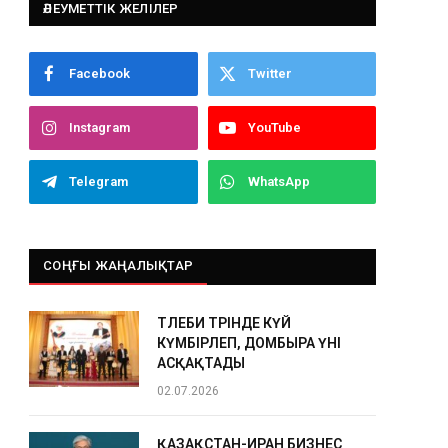
ӘЛЕУМЕТТІК ЖЕЛІЛЕР
Facebook
Twitter
Instagram
YouTube
Telegram
WhatsApp
СОҢҒЫ ЖАҢАЛЫҚТАР
ТӨЛЕБИ ТӨРІНДЕ КҮЙ
КҮМБІРЛЕП, ДОМБЫРА ҮНІ
АСҚАҚТАДЫ
02.07.2026
ҚАЗАҚСТАН-ИРАН БИЗНЕС