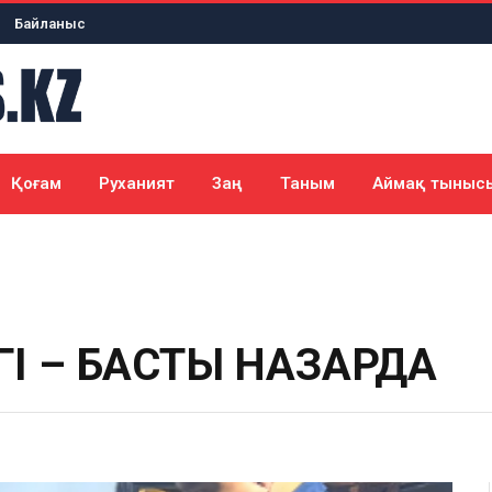
Байланыс
Қоғам
Руханият
Заң
Таным
Аймақ тыныс
ГІ – БАСТЫ НАЗАРДА