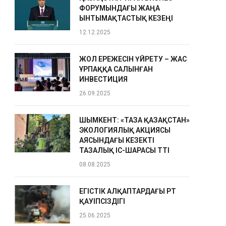
ФОРУМЫНДАҒЫ ЖАҢА
ЫНТЫМАҚТАСТЫҚ КЕЗЕҢІ
12.12.2025
ЖОЛ ЕРЕЖЕСІН ҮЙРЕТУ – ЖАС
ҰРПАҚҚА САЛЫНҒАН
ИНВЕСТИЦИЯ
26.09.2025
ШЫМКЕНТ: «ТАЗА ҚАЗАҚСТАН»
ЭКОЛОГИЯЛЫҚ АКЦИЯСЫ
АЯСЫНДАҒЫ КЕЗЕКТІ
ТАЗАЛЫҚ ІС-ШАРАСЫ ӨТТІ
08.08.2025
ЕГІСТІК АЛҚАПТАРДАҒЫ ӨРТ
ҚАУІПСІЗДІГІ
25.06.2025