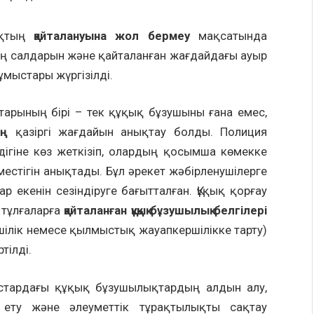
ықтың
қайталануына жол бермеу
мақсатында
ың салдарын және қайталанған жағдайдағы ауыр
ұмыстары жүргізілді.
тарының бірі – тек құқық бұзушыны ғана емес,
ың
қазіргі жағдайын анықтау болды. Полиция
здігіне көз жеткізіп, олардың қосымша көмекке
естігін анықтады. Бұл әрекет жәбірленушілерге
 екенін сезіндіруге бағытталған. Құқық қорғау
 тұлғаларға
қайталанған құқық бұзушылық белгілері
мшілік немесе қылмыстық жауапкершілікке тарту)
тілді.
стардағы құқық бұзушылықтардың алдын алу,
з ету және әлеуметтік тұрақтылықты сақтау