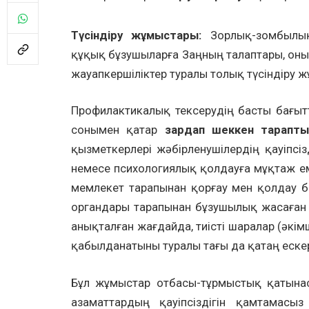
Түсіндіру жұмыстары:
Зорлық-зомбыл
құқық бұзушыларға Заңның талаптары, он
жауапкершіліктер туралы толық түсіндіру ж
Профилактикалық тексерудің басты бағыт
сонымен қатар
зардап шеккен тарапт
қызметкерлері жәбірленушілердің қауіпсі
немесе психологиялық қолдауға мұқтаж ем
мемлекет тарапынан қорғау мен қолдау бар
органдары тарапынан бұзушылық жасаған
анықталған жағдайда, тиісті шаралар (әкі
қабылданатыны туралы тағы да қатаң ескер
Бұл жұмыстар отбасы-тұрмыстық қатына
азаматтардың қауіпсіздігін қамтамасы