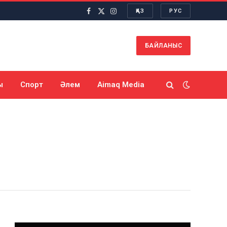
ҚАЗ
РУС
Facebook
X
Instagram
(Twitter)
БАЙЛАНЫС
ы
Спорт
Әлем
Aimaq Media