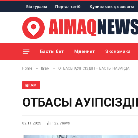
Біз туралы
Портал тәртібі
Құпиялылық саясаты
Басты бет
Мәдениет
Экономика
»
»
Home
Қоғам
ОТБАСЫ ҚАУІПСІЗДІГІ – БАСТЫ НАЗАРДА
ҚОҒАМ
ОТБАСЫ ҚАУІПСІЗДІ
02.11.2025
122
Views