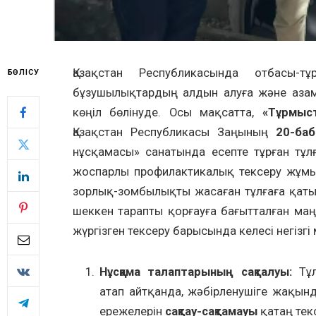
Қазақстан Республикасында отбасы-
БӨЛІСУ
бұзушылықтардың алдын алуға және азама
көңіл бөлінуде. Осы мақсатта,
«Тұрмыс
Қазақстан Республикасы Заңының
20-ба
нұсқамасы» санатында есепте тұрған тұ
жоспарлы профилактикалық тексеру жұмыс
зорлық-зомбылықты жасаған тұлғаға қаты
шеккен тарапты қорғауға бағытталған ма
жүргізген тексеру барысында келесі негізгі
Нұсқама
т
алаптарының
с
ақталуы:
Тұл
атап айтқанда, жәбірленушіге жақын
ережелерін
сақтау-сақтамауы
қатаң текс