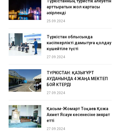
Түркістанның туристік әлеуетін
арттыратын жол картасы
әзірленді
25.09.2024
Түркістан облысында
кәсіпкерлікті дамытуға қолдау
күшейтіле түсті
27.09.2024
ТҮРКІСТАН: ҚАЗЫҒҰРТ
АУДАНЫНДА 4 ЖАҢА МЕКТЕП
БОЙ КӨТЕРДІ
27.09.2024
Қасым-Жомарт Тоқаев Қожа
Ахмет Ясауи кесенесіне зиярат
етті
27.09.2024