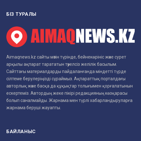
БІЗ ТУРАЛЫ
Aimaqnews.kz сайты мәтін түрінде, бейнекөрініс және сурет
арқылы ақпарат тарататын тәуелсіз желілік басылым.
Сайттағы материалдарды пайдаланғанда міндетті түрде
сілтеме берулеріңізді сұраймыз. Ақпараттық порталдағы
авторлық және басқа да құқықтар толығымен қорғалатынын
ескертеміз. Автордың жеке пікірі редакцияның көзқарасы
болып саналмайды. Жарнама мен түрлі хабарландыруларға
жарнама беруші жауапты.
БАЙЛАНЫС