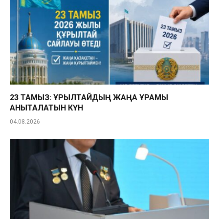
23 ТАМЫЗ: ҚҰРЫЛТАЙДЫҢ ЖАҢА ҚҰРАМЫ
АНЫҚТАЛАТЫН КҮН
04.08.2026