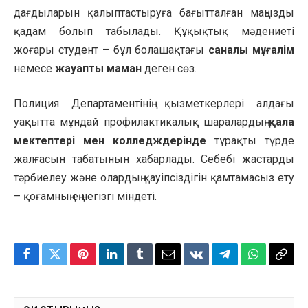
дағдыларын қалыптастыруға бағытталған маңызды
қадам болып табылады. Құқықтық мәдениеті
жоғары студент – бұл болашақтағы
саналы мұғалім
немесе
жауапты маман
деген сөз.
Полиция Департаментінің қызметкерлері алдағы
уақытта мұндай профилактикалық шаралардың
қала
мектептері мен колледждерінде
тұрақты түрде
жалғасын табатынын хабарлады. Себебі жастарды
тәрбиелеу және олардың қауіпсіздігін қамтамасыз ету
– қоғамның ең негізгі міндеті.
Facebook
Twitter
Pinterest
LinkedIn
Tumblr
Email
VKontakte
Telegram
WhatsApp
Copy
Link