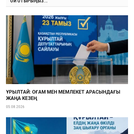
ОҚИ ОТЫРЫҢЫЗ...
ҚҰРЫЛТАЙ: ҚОҒАМ МЕН МЕМЛЕКЕТ АРАСЫНДАҒЫ
ЖАҢА КЕЗЕҢ
05.08.2026