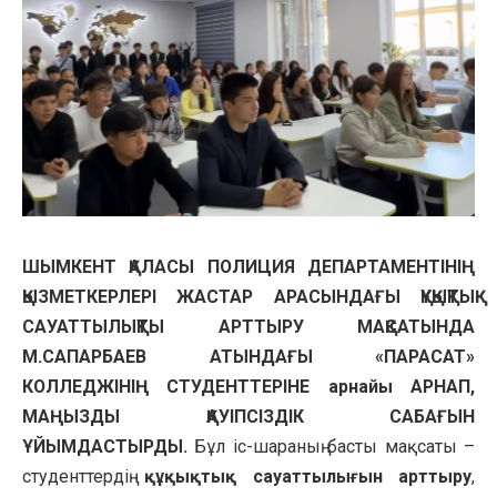
ШЫМКЕНТ ҚАЛАСЫ ПОЛИЦИЯ ДЕПАРТАМЕНТІНІҢ
ҚЫЗМЕТКЕРЛЕРІ ЖАСТАР АРАСЫНДАҒЫ ҚҰҚЫҚТЫҚ
САУАТТЫЛЫҚТЫ АРТТЫРУ МАҚСАТЫНДА
М.САПАРБАЕВ АТЫНДАҒЫ «ПАРАСАТ»
КОЛЛЕДЖІНІҢ СТУДЕНТТЕРІНЕ арнайы АРНАП,
МАҢЫЗДЫ ҚАУІПСІЗДІК САБАҒЫН
ҰЙЫМДАСТЫРДЫ.
Бұл іс-шараның басты мақсаты –
студенттердің
құқықтық сауаттылығын арттыру
,