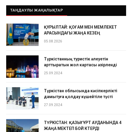
ТАҢДАУЛЫ ЖАҢАЛЫҚТАР
ҚҰРЫЛТАЙ: ҚОҒАМ МЕН МЕМЛЕКЕТ
АРАСЫНДАҒЫ ЖАҢА КЕЗЕҢ
05.08.2026
Түркістанның туристік әлеуетін
арттыратын жол картасы әзірленді
25.09.2024
Түркістан облысында кәсіпкерлікті
дамытуға қолдау күшейтіле түсті
27.09.2024
ТҮРКІСТАН: ҚАЗЫҒҰРТ АУДАНЫНДА 4
ЖАҢА МЕКТЕП БОЙ КӨТЕРДІ