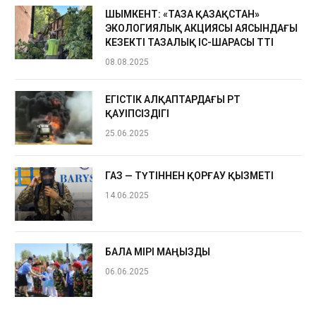
ШЫМКЕНТ: «ТАЗА ҚАЗАҚСТАН»
ЭКОЛОГИЯЛЫҚ АКЦИЯСЫ АЯСЫНДАҒЫ
КЕЗЕКТІ ТАЗАЛЫҚ ІС-ШАРАСЫ ӨТТІ
08.08.2025
ЕГІСТІК АЛҚАПТАРДАҒЫ ӨРТ
ҚАУІПСІЗДІГІ
25.06.2025
ГАЗ — ТҮТІННЕН ҚОРҒАУ ҚЫЗМЕТІ
14.06.2025
БАЛА ӨМІРІ МАҢЫЗДЫ
06.06.2025