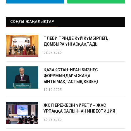
СОҢҒЫ ЖАҢАЛЫҚТАР
ТӨЛЕБИ ТӨРІНДЕ КҮЙ КҮМБІРЛЕП,
ДОМБЫРА ҮНІ АСҚАҚТАДЫ
02.07.2026
ҚАЗАҚСТАН-ИРАН БИЗНЕС
ФОРУМЫНДАҒЫ ЖАҢА
ЫНТЫМАҚТАСТЫҚ КЕЗЕҢІ
12.12.2025
ЖОЛ ЕРЕЖЕСІН ҮЙРЕТУ – ЖАС
ҰРПАҚҚА САЛЫНҒАН ИНВЕСТИЦИЯ
26.09.2025