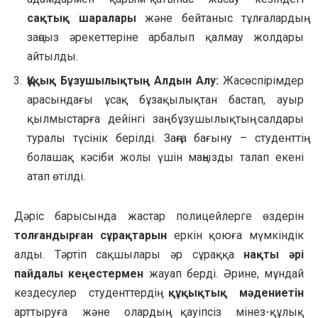
сақтық шаралары
және бейтаныс тұлғалардың
заңсыз әрекеттеріне арбалып қалмау жолдары
айтылды.
Құқық Бұзушылықтың Алдын Алу:
Жасөспірімдер
арасындағы ұсақ бұзақылықтан бастап, ауыр
қылмыстарға дейінгі заң бұзушылықтың салдары
туралы түсінік берілді. Заңға бағыну – студенттің
болашақ кәсіби жолы үшін маңызды талап екені
атап өтілді.
Дәріс барысында жастар полицейлерге өздерін
толғандырған сұрақтарын
еркін қоюға мүмкіндік
алды. Тәртіп сақшылары әр сұраққа
нақты әрі
пайдалы кеңестермен
жауап берді. Әрине, мұндай
кездесулер студенттердің
құқықтық мәдениетін
арттыруға және олардың қауіпсіз мінез-құлық