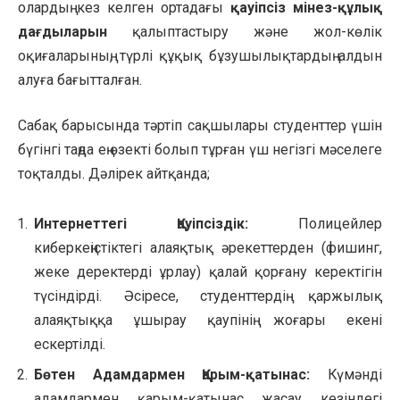
олардың кез келген ортадағы
қауіпсіз мінез-құлық
дағдыларын
қалыптастыру және жол-көлік
оқиғаларының, түрлі құқық бұзушылықтардың алдын
алуға бағытталған.
Сабақ барысында тәртіп сақшылары студенттер үшін
бүгінгі таңда ең өзекті болып тұрған үш негізгі мәселеге
тоқталды. Дәлірек айтқанда;
Интернеттегі Қауіпсіздік:
Полицейлер
киберкеңістіктегі алаяқтық әрекеттерден (фишинг,
жеке деректерді ұрлау) қалай қорғану керектігін
түсіндірді. Әсіресе, студенттердің қаржылық
алаяқтыққа ұшырау қаупінің жоғары екені
ескертілді.
Бөтен Адамдармен Қарым-қатынас:
Күмәнді
адамдармен қарым-қатынас жасау кезіндегі