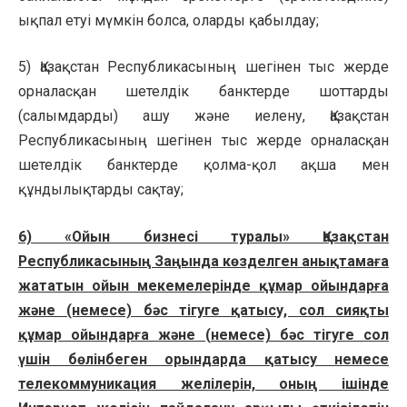
ықпал етуі мүмкін болса, оларды қабылдау;
5) Қазақстан Республикасының шегінен тыс жерде
орналасқан шетелдік банктерде шоттарды
(салымдарды) ашу және иелену, Қазақстан
Республикасының шегінен тыс жерде орналасқан
шетелдік банктерде қолма-қол ақша мен
құндылықтарды сақтау;
6) «Ойын бизнесі туралы» Қазақстан
Республикасының Заңында көзделген анықтамаға
жататын ойын мекемелерінде құмар ойындарға
және (немесе) бәс тігуге қатысу, сол сияқты
құмар ойындарға және (немесе) бәс тігуге сол
үшін бөлінбеген орындарда қатысу немесе
телекоммуникация желілерін, оның ішінде