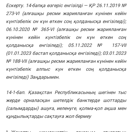
Ескерту. 14-бапқа өзгеріс енгізілді — ҚР 26.11.2019 №
273-VI (алғашқы ресми жарияланған күнінен кейін
күнтізбелік он күн өткен соң қолданысқа енгізіледі);
06.10.2020 № 365-VI (алғашқы ресми жарияланған
күнінен кейін күнтізбелік он күн өткен соң
қолданысқа енгізіледі); 05.11.2022 № 157-VII
(01.01.2023 бастап қолданысқа енгізіледі); 03.01.2023
№ 188-VII (алғашқы ресми жарияланған күнінен кейін
күнтізбелік алпыс күн өткен соң қолданысқа
енгізіледі) Заңдарымен.
14-1-бап. Қазақстан Республикасының шегінен тыс
жерде орналасқан шетелдік банктерде шоттарды
(салымдарды) ашуға, иеленуге, қолма-қол ақша мен
құндылықтарды сақтауға жол бермеу