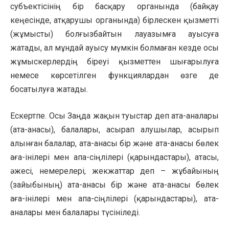
субъектісінің бір басқару органында (байқау
кеңесінде, атқарушы органында) бірлескен қызметті
(жұмысты) болғызбайтын лауазымға ауысуға
жатады, ал мұндай ауысу мүмкін болмаған кезде осы
жұмыскерлердің біреуі қызметтен шығарылуға
немесе көрсетілген функциялардан өзге де
босатылуға жатады.
Ескертпе. Осы Заңда жақын туыстар деп ата-аналары
(ата-анасы), балалары, асырап алушылар, асырып
алынған балалар, ата-анасы бір және ата-анасы бөлек
аға-інілері мен апа-сіңлілері (қарындастары), атасы,
әжесі, немерелері, жекжаттар деп – жұбайының
(зайыбының) ата-анасы бір және ата-анасы бөлек
аға-інілері мен апа-сіңлілері (қарындастары), ата-
аналары мен балалары түсініледі.