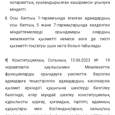
нотариаттық куәландырылған көшірмесін ұсынуға
міндетті.
Осы баптың 1-тармағында аталған адамдардың
осы баптың 5 және 7-тармақтарында көзделген
міндеттемелерді орындамауы олардың
мемлекеттік қызметті немесе өзге де тиісті
қызметті тоқтатуы үшін негіз болып табылады.
ҚР Конституциялық Сотының 13.06.2023 № 19
нормативтік қаулысымен Мемлекеттік
функцияларды орындауға уәкілеттік берілген
адамдарға теңестірілген адамдардың кәсіпкерлік
қызмет еркіндігі құқығына шектеуді белгілеу
бөлігінде, егер мұндай шектеу конституциялық
құрылысты қорғау, қоғамдық тәртіпті, адамның
құқықтары мен бостандықтарын, халықтың