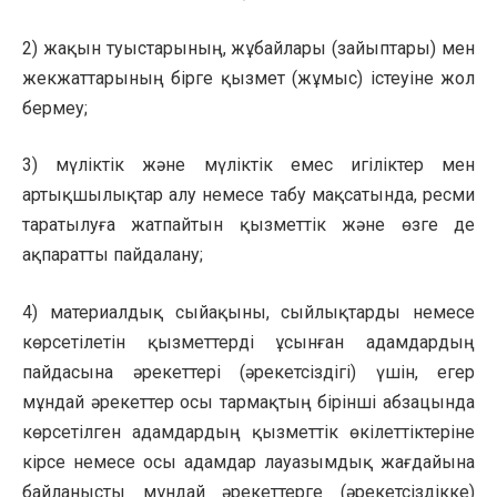
2) жақын туыстарының, жұбайлары (зайыптары) мен
жекжаттарының бірге қызмет (жұмыс) істеуіне жол
бермеу;
3) мүліктік және мүліктік емес игіліктер мен
артықшылықтар алу немесе табу мақсатында, ресми
таратылуға жатпайтын қызметтік және өзге де
ақпаратты пайдалану;
4) материалдық сыйақыны, сыйлықтарды немесе
көрсетілетін қызметтерді ұсынған адамдардың
пайдасына әрекеттері (әрекетсіздігі) үшін, егер
мұндай әрекеттер осы тармақтың бірінші абзацында
көрсетілген адамдардың қызметтік өкілеттіктеріне
кірсе немесе осы адамдар лауазымдық жағдайына
байланысты мұндай әрекеттерге (әрекетсіздікке)