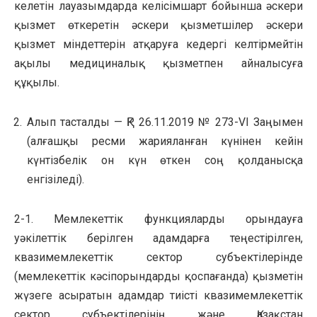
келетін лауазымдарда келісімшарт бойынша әскери
қызмет өткеретін әскери қызметшілер әскери
қызмет міндеттерін атқаруға кедергі келтірмейтін
ақылы медициналық қызметпен айналысуға
құқылы.
Алып тасталды — ҚР 26.11.2019 № 273-VI Заңымен
(алғашқы ресми жарияланған күнінен кейін
күнтізбелік он күн өткен соң қолданысқа
енгізіледі).
2-1. Мемлекеттік функцияларды орындауға
уәкілеттік берілген адамдарға теңестірілген,
квазимемлекеттік сектор субъектілерінде
(мемлекеттік кәсіпорындарды қоспағанда) қызметін
жүзеге асыратын адамдар тиісті квазимемлекеттік
сектор субъектілерінің және Қазақстан