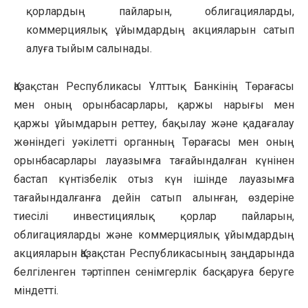
қорлардың пайларын, облигацияларды,
коммерциялық ұйымдардың акцияларын сатып
алуға тыйым салынады.
Қазақстан Республикасы Ұлттық Банкінің Төрағасы
мен оның орынбасарлары, қаржы нарығы мен
қаржы ұйымдарын реттеу, бақылау және қадағалау
жөніндегі уәкілетті органның Төрағасы мен оның
орынбасарлары лауазымға тағайындалған күнінен
бастап күнтізбелік отыз күн ішінде лауазымға
тағайындалғанға дейін сатып алынған, өздеріне
тиесілі инвестициялық қорлар пайларын,
облигацияларды және коммерциялық ұйымдардың
акцияларын Қазақстан Республикасының заңдарында
белгіленген тәртіппен сенімгерлік басқаруға беруге
міндетті.