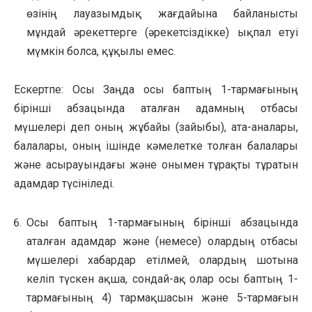
өзінің лауазымдық жағдайына байланысты
мұндай әрекеттерге (әрекетсіздікке) ықпал етуі
мүмкін болса, құқылы емес.
Ескертпе: Осы Заңда осы баптың 1-тармағының
бірінші абзацында аталған адамның отбасы
мүшелері деп оның жұбайы (зайыбы), ата-аналары,
балалары, оның ішінде кәмелетке толған балалары
және асырауындағы және онымен тұрақты тұратын
адамдар түсініледі.
Осы баптың 1-тармағының бірінші абзацында
аталған адамдар және (немесе) олардың отбасы
мүшелері хабардар етілмей, олардың шотына
келіп түскен ақша, сондай-ақ олар осы баптың 1-
тармағының 4) тармақшасын және 5-тармағын