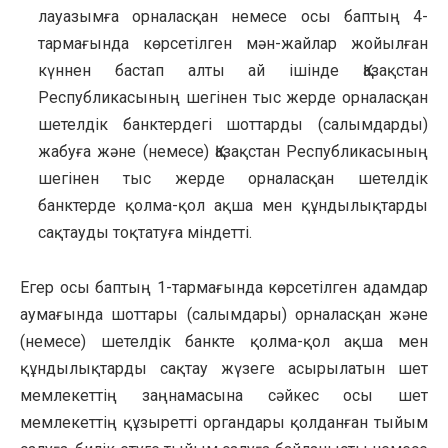
лауазымға орналасқан немесе осы баптың 4-
тармағында көрсетілген мән-жайлар жойылған
күннен бастап алты ай ішінде Қазақстан
Республикасының шегінен тыс жерде орналасқан
шетелдік банктердегі шоттарды (салымдарды)
жабуға және (немесе) Қазақстан Республикасының
шегінен тыс жерде орналасқан шетелдік
банктерде қолма-қол ақша мен құндылықтарды
сақтауды тоқтатуға міндетті.
Егер осы баптың 1-тармағында көрсетілген адамдар
аумағында шоттары (салымдары) орналасқан және
(немесе) шетелдік банкте қолма-қол ақша мен
құндылықтарды сақтау жүзеге асырылатын шет
мемлекеттің заңнамасына сәйкес осы шет
мемлекеттің құзыретті органдары қолданған тыйым