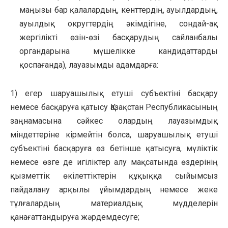
маңызы бар қалалардың, кенттердің, ауылдардың,
ауылдық округтердің әкімдігіне, сондай-ақ
жергілікті өзін-өзі басқарудың сайланбалы
органдарына мүшелікке кандидаттарды
қоспағанда), лауазымды адамдарға:
1) егер шаруашылық етуші субъектіні басқару
немесе басқаруға қатысу Қазақстан Республикасының
заңнамасына сәйкес олардың лауазымдық
міндеттеріне кірмейтін болса, шаруашылық етуші
субъектіні басқаруға өз бетінше қатысуға, мүліктік
немесе өзге де игіліктер алу мақсатында өздерінің
қызметтік өкілеттіктерін құқыққа сыйымсыз
пайдалану арқылы ұйымдардың немесе жеке
тұлғалардың материалдық мүдделерін
қанағаттандыруға жәрдемдесуге;