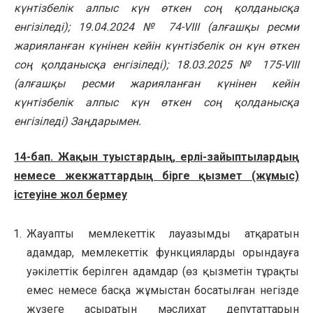
күнтізбелік алпыс күн өткен соң қолданысқа
енгізіледі); 19.04.2024 № 74-VIII (алғашқы ресми
жарияланған күнінен кейін күнтізбелік он күн өткен
соң қолданысқа енгізіледі); 18.03.2025 № 175-VIII
(алғашқы ресми жарияланған күнінен кейін
күнтізбелік алпыс күн өткен соң қолданысқа
енгізіледі) Заңдарымен.
14-бап. Жақын туыстардың, ерлі-зайыптылардың
немесе жекжаттардың бiрге қызмет (жұмыс)
iстеуiне жол бермеу
Жауапты мемлекеттік лауазымды атқаратын
адамдар, мемлекеттiк функцияларды орындауға
уәкілеттік берілген адамдар (өз қызметін тұрақты
емес немесе басқа жұмыстан босатылған негізде
жүзеге асыратын мәслихат депутаттарын