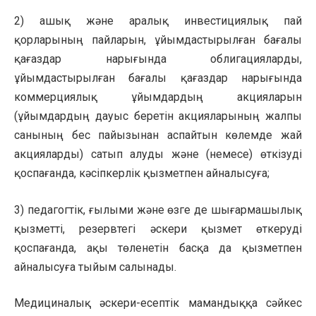
2) ашық және аралық инвестициялық пай
қорларының пайларын, ұйымдастырылған бағалы
қағаздар нарығында облигацияларды,
ұйымдастырылған бағалы қағаздар нарығында
коммерциялық ұйымдардың акцияларын
(ұйымдардың дауыс беретін акцияларының жалпы
санының бес пайызынан аспайтын көлемде жай
акцияларды) сатып алуды және (немесе) өткізуді
қоспағанда, кәсіпкерлік қызметпен айналысуға;
3) педагогтік, ғылыми және өзге де шығармашылық
қызметті, резервтегі әскери қызмет өткеруді
қоспағанда, ақы төленетін басқа да қызметпен
айналысуға тыйым салынады.
Медициналық әскери-есептік мамандыққа сәйкес