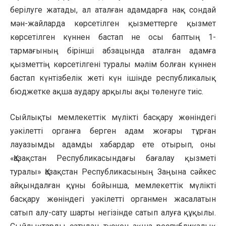
берілуге жатады, ал аталған адамдарға нақ сондай
мән-жайларда көрсетілген қызметтерге қызмет
көрсетілген күннен бастап не осы баптың 1-
тармағының бірінші абзацында аталған адамға
қызметтің көрсетілгені туралы мәлім болған күннен
бастап күнтізбелік жеті күн ішінде республикалық
бюджетке ақша аудару арқылы ақы төленуге тиіс.
Сыйлықты мемлекеттік мүлікті басқару жөніндегі
уәкілетті органға берген адам жоғары тұрған
лауазымды адамды хабардар ете отырып, оны
«Қазақстан Республикасындағы бағалау қызметі
туралы» Қазақстан Республикасының Заңына сәйкес
айқындалған құны бойынша, мемлекеттік мүлікті
басқару жөніндегі уәкілетті органмен жасалатын
сатып алу-сату шарты негізінде сатып алуға құқылы.