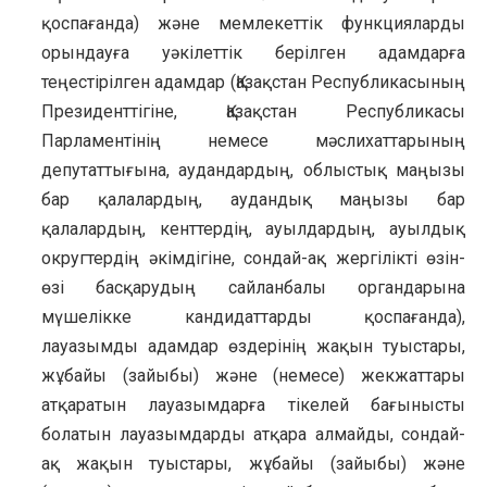
қоспағанда) және мемлекеттік функцияларды
орындауға уәкілеттік берілген адамдарға
теңестірілген адамдар (Қазақстан Республикасының
Президенттігіне, Қазақстан Республикасы
Парламентінің немесе мәслихаттарының
депутаттығына, аудандардың, облыстық маңызы
бар қалалардың, аудандық маңызы бар
қалалардың, кенттердің, ауылдардың, ауылдық
округтердің әкімдігіне, сондай-ақ жергілікті өзін-
өзі басқарудың сайланбалы органдарына
мүшелікке кандидаттарды қоспағанда),
лауазымды адамдар өздерiнiң жақын туыстары,
жұбайы (зайыбы) және (немесе) жекжаттары
атқаратын лауазымдарға тiкелей бағынысты
болатын лауазымдарды атқара алмайды, сондай-
ақ жақын туыстары, жұбайы (зайыбы) және