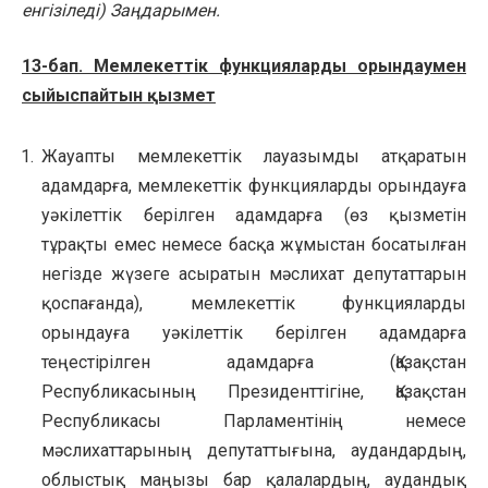
енгізіледі) Заңдарымен.
13-бап. Мемлекеттiк функцияларды орындаумен
сыйыспайтын қызмет
Жауапты мемлекеттік лауазымды атқаратын
адамдарға, мемлекеттік функцияларды орындауға
уәкілеттік берілген адамдарға (өз қызметін
тұрақты емес немесе басқа жұмыстан босатылған
негізде жүзеге асыратын мәслихат депутаттарын
қоспағанда), мемлекеттік функцияларды
орындауға уәкілеттік берілген адамдарға
теңестірілген адамдарға (Қазақстан
Республикасының Президенттігіне, Қазақстан
Республикасы Парламентінің немесе
мәслихаттарының депутаттығына, аудандардың,
облыстық маңызы бар қалалардың, аудандық