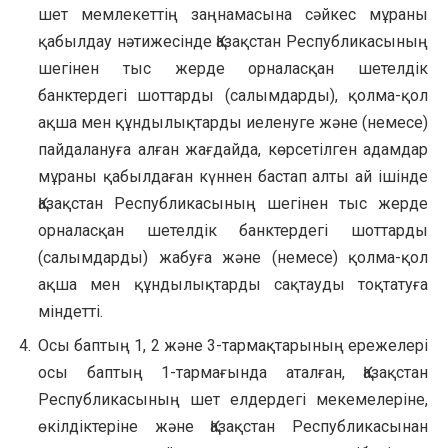
шет мемлекеттің заңнамасына сәйкес мұраны
қабылдау нәтижесінде Қазақстан Республикасының
шегінен тыс жерде орналасқан шетелдік
банктердегі шоттарды (салымдарды), қолма-қол
ақша мен құндылықтарды иеленуге және (немесе)
пайдалануға алған жағдайда, көрсетілген адамдар
мұраны қабылдаған күннен бастап алты ай ішінде
Қазақстан Республикасының шегінен тыс жерде
орналасқан шетелдік банктердегі шоттарды
(салымдарды) жабуға және (немесе) қолма-қол
ақша мен құндылықтарды сақтауды тоқтатуға
міндетті.
Осы баптың 1, 2 және 3-тармақтарының ережелері
осы баптың 1-тармағында аталған, Қазақстан
Республикасының шет елдердегі мекемелеріне,
өкілдіктеріне және Қазақстан Республикасынан