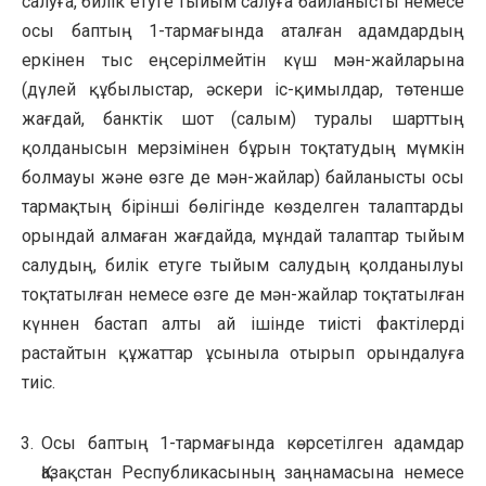
салуға, билік етуге тыйым салуға байланысты немесе
осы баптың 1-тармағында аталған адамдардың
еркінен тыс еңсерілмейтін күш мән-жайларына
(дүлей құбылыстар, әскери іс-қимылдар, төтенше
жағдай, банктік шот (салым) туралы шарттың
қолданысын мерзімінен бұрын тоқтатудың мүмкін
болмауы және өзге де мән-жайлар) байланысты осы
тармақтың бірінші бөлігінде көзделген талаптарды
орындай алмаған жағдайда, мұндай талаптар тыйым
салудың, билік етуге тыйым салудың қолданылуы
тоқтатылған немесе өзге де мән-жайлар тоқтатылған
күннен бастап алты ай ішінде тиісті фактілерді
растайтын құжаттар ұсыныла отырып орындалуға
тиіс.
Осы баптың 1-тармағында көрсетілген адамдар
Қазақстан Республикасының заңнамасына немесе