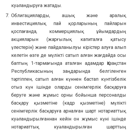
куәландыруға жатады.
Облигацияларды, ашық және аралық
инвестициялық пай қорларының пайларын
қоспағанда, коммерциялық ұйымдардың
акцияларын (жарғылық капиталға қатысу
үлестерін) және пайдаланылуы кірістер алуға алып
келетін өзге де мүлікті сатып алған жағдайда осы
баптың 1-тармағында аталған адамдар Қазақстан
Республикасының заңдарында белгіленген
тәртіппен, сатып алған күннен бастап күнтізбелік
отыз күн ішінде оларды сенімгерлік басқаруға
беруге және жұмыс орны бойынша персоналды
басқару қызметіне (кадр қызметіне) мүлікті
сенімгерлік басқаруға арналған шарт нотариаттық
куәландырылғаннан кейін он жұмыс күні ішінде
нотариаттық куәландырылған шарттың