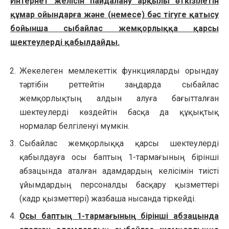
Интернет желісін пайдалану арқылы өткізілетін
құмар ойындарға және (немесе) бәс тігуге қатысу
бойынша сыбайлас жемқорлыққа қарсы
шектеулерді қабылдайды.
Жекелеген мемлекеттік функцияларды орындау
тәртібін реттейтін заңдарда сыбайлас
жемқорлықтың алдын алуға бағытталған
шектеулерді көздейтін басқа да құқықтық
нормалар белгіленуі мүмкін.
Сыбайлас жемқорлыққа қарсы шектеулерді
қабылдауға осы баптың 1-тармағының бірінші
абзацында аталған адамдардың келісімін тиісті
ұйымдардың персоналды басқару қызметтері
(кадр қызметтері) жазбаша нысанда тіркейді.
Осы баптың 1-тармағының бірінші абзацында