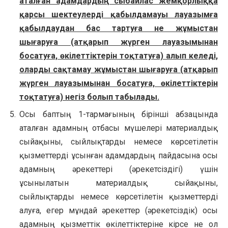
аталған адамдардың сыбайлас жемқорлыққа
қарсы шектеулерді қабылдамауы лауазымға
қабылдаудан бас тартуға не жұмыстан
шығаруға (атқарып жүрген лауазымынан
босатуға, өкілеттіктерін тоқтатуға) алып келеді,
оларды сақтамау жұмыстан шығаруға (атқарып
жүрген лауазымынан босатуға, өкілеттіктерін
тоқтатуға) негіз болып табылады.
Осы баптың 1-тармағының бірінші абзацында
аталған адамның отбасы мүшелері материалдық
сыйақыны, сыйлықтарды немесе көрсетілетін
қызметтерді ұсынған адамдардың пайдасына осы
адамның әрекеттері (әрекетсіздігі) үшін
ұсынылатын материалдық сыйақыны,
сыйлықтарды немесе көрсетілетін қызметтерді
алуға, егер мұндай әрекеттер (әрекетсіздік) осы
адамның қызметтік өкілеттіктеріне кірсе не ол