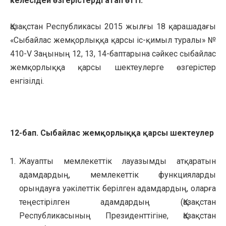
келесідей өзгерістерді атап өтті:
Қазақстан Республикасы 2015 жылғы 18 қарашадағы
«Сыбайлас жемқорлыққа қарсы іс-қимыл туралы» №
410-V Заңының 12, 13, 14-баптарына сәйкес сыбайлас
жемқорлыққа қарсы шектеулерге өзгерістер
енгізілді.
12-бап. Сыбайлас жемқорлыққа қарсы шектеулер
Жауапты мемлекеттік лауазымды атқаратын
адамдардың, мемлекеттік функцияларды
орындауға уәкілеттік берілген адамдардың, оларға
теңестірілген адамдардың (Қазақстан
Республикасының Президенттігіне, Қазақстан