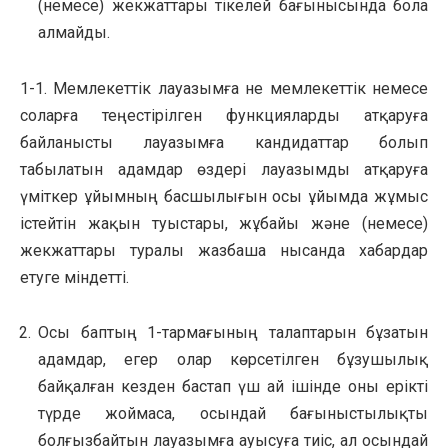
(немесе) жекжаттары тікелей бағынысында бола
алмайды.
1-1. Мемлекеттік лауазымға не мемлекеттік немесе
соларға теңестірілген функцияларды атқаруға
байланысты лауазымға кандидаттар болып
табылатын адамдар өздері лауазымды атқаруға
үміткер ұйымның басшылығын осы ұйымда жұмыс
істейтін жақын туыстары, жұбайы және (немесе)
жекжаттары туралы жазбаша нысанда хабардар
етуге міндетті.
Осы баптың 1-тармағының талаптарын бұзатын
адамдар, егер олар көрсетілген бұзушылық
байқалған кезден бастап үш ай ішінде оны ерікті
түрде жоймаса, осындай бағыныстылықты
болғызбайтын лауазымға ауысуға тиіс, ал осындай