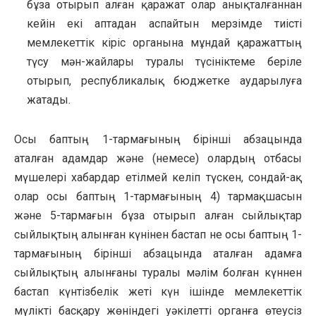
бұза отырып алған қаражат олар анықталғаннан
кейін екі аптадан аспайтын мерзімде тиісті
мемлекеттік кіріс органына мұндай қаражаттың
түсу мән-жайлары туралы түсініктеме беріле
отырып, республикалық бюджетке аударылуға
жатады.
Осы баптың 1-тармағының бірінші абзацында
аталған адамдар және (немесе) олардың отбасы
мүшелері хабардар етілмей келіп түскен, сондай-ақ
олар осы баптың 1-тармағының 4) тармақшасын
және 5-тармағын бұза отырып алған сыйлықтар
сыйлықтың алынған күнінен бастап не осы баптың 1-
тармағының бірінші абзацында аталған адамға
сыйлықтың алынғаны туралы мәлім болған күннен
бастап күнтізбелік жеті күн ішінде мемлекеттік
мүлікті басқару жөніндегі уәкілетті органға өтеусіз