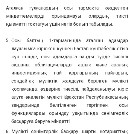
Аталған тұлғалардың осы тармақта көзделген
міндеттемелерді орындамауы олардың тиісті
қызметті тоқтатуы үшін негіз болып табылады.
Осы баптың 1-тармағында аталған адамдар
лауазымға кіріскен күннен бастап күнтізбелік отыз
күн ішінде, осы адамдарға заңды түрде тиесілі
ақшаны, облигацияларды, ашық және аралық
инвестициялық пай қорларының пайларын,
сондай-ақ мүліктік жалдауға берілген мүлікті
қоспағанда, өздеріне тиесілі, пайдаланылуы кіріс
алуға әкелетін мүлікті Қазақстан Республикасының
заңдарында белгіленген тәртіппен, осы
функцияларды орындау уақытында сенімгерлік
басқаруға беруге міндетті.
Мүлікті сенімгерлік басқару шарты нотариаттық