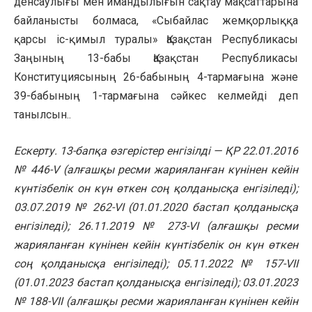
денсаулығы мен имандылығын сақтау мақсаттарына
байланысты болмаса, «Сыбайлас жемқорлыққа
қарсы іс-қимыл туралы» Қазақстан Республикасы
Заңының 13-бабы Қазақстан Республикасы
Конституциясының 26-бабының 4-тармағына және
39-бабының 1-тармағына сәйкес келмейді деп
танылсын..
Ескерту. 13-бапқа өзгерістер енгізілді — ҚР 22.01.2016
№ 446-V (алғашқы ресми жарияланған күнінен кейін
күнтізбелік он күн өткен соң қолданысқа енгізіледі);
03.07.2019 № 262-VI (01.01.2020 бастап қолданысқа
енгізіледі); 26.11.2019 № 273-VI (алғашқы ресми
жарияланған күнінен кейін күнтізбелік он күн өткен
соң қолданысқа енгізіледі); 05.11.2022 № 157-VII
(01.01.2023 бастап қолданысқа енгізіледі); 03.01.2023
№ 188-VII (алғашқы ресми жарияланған күнінен кейін