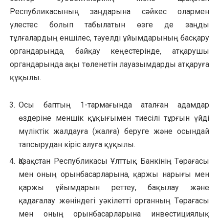
Республикасының заңдарына сәйкес олармен
үлестес болып табылатын өзге де заңды
тұлғалардың еншілес, тәуелді ұйымдарының басқару
органдарында, байқау кеңестерінде, атқарушы
органдарында ақы төленетін лауазымдарды атқаруға
құқылы.
Осы баптың 1-тармағында аталған адамдар
өздеріне меншік құқығымен тиесілі тұрғын үйді
мүліктік жалдауға (жалға) беруге және осындай
тапсырудан кіріс алуға құқылы.
Қазақстан Республикасы Ұлттық Банкінің Төрағасы
мен оның орынбасарларына, қаржы нарығы мен
қаржы ұйымдарын реттеу, бақылау және
қадағалау жөніндегі уәкілетті органның Төрағасы
мен оның орынбасарларына инвестициялық