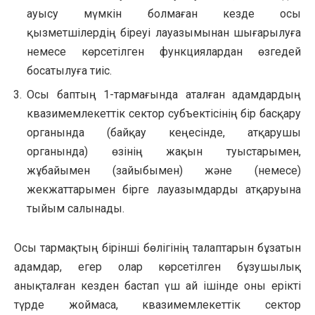
ауысу мүмкін болмаған кезде осы
қызметшілердің біреуі лауазымынан шығарылуға
немесе көрсетілген функциялардан өзгедей
босатылуға тиіс.
Осы баптың 1-тармағында аталған адамдардың
квазимемлекеттік сектор субъектісінің бір басқару
органында (байқау кеңесінде, атқарушы
органында) өзінің жақын туыстарымен,
жұбайымен (зайыбымен) және (немесе)
жекжаттарымен бірге лауазымдарды атқаруына
тыйым салынады.
Осы тармақтың бірінші бөлігінің талаптарын бұзатын
адамдар, егер олар көрсетілген бұзушылық
анықталған кезден бастап үш ай ішінде оны ерікті
түрде жоймаса, квазимемлекеттік сектор