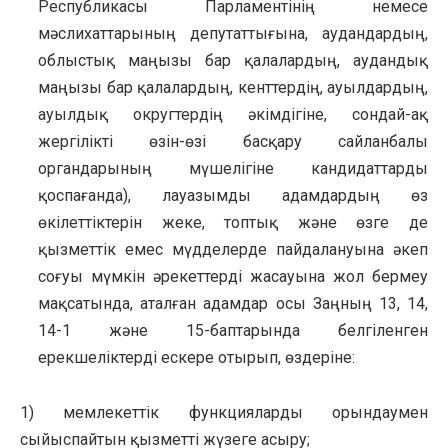
Республикасы Парламентінің немесе
мәслихаттарының депутаттығына, аудандардың,
облыстық маңызы бар қалалардың, аудандық
маңызы бар қалалардың, кенттердің, ауылдардың,
ауылдық округтердің әкімдігіне, сондай-ақ
жергілікті өзін-өзі басқару сайланбалы
органдарының мүшелігіне кандидаттарды
қоспағанда), лауазымды адамдардың өз
өкілеттіктерін жеке, топтық және өзге де
қызметтік емес мүдделерде пайдалануына әкеп
соғуы мүмкін әрекеттерді жасауына жол бермеу
мақсатында, аталған адамдар осы Заңның 13, 14,
14-1 және 15-баптарында белгіленген
ерекшеліктерді ескере отырып, өздеріне:
1) мемлекеттік функцияларды орындаумен
сыйыспайтын қызметті жүзеге асыру;