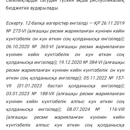
Сыйлықтарды сатудан түскен ақша республикалық
бюджетке аударылады.
Ескерту. 12-бапқа өзгерістер енгізілді — ҚР 26.11.2019
№ 273-VI (алғашқы ресми жарияланған күнінен кейін
күнтізбелік он күн өткен соң қолданысқа енгізіледі);
06.10.2020 № 365-VI (алғашқы ресми жарияланған
күнінен кейін күнтізбелік он күн өткен соң
қолданысқа енгізіледі); 19.12.2020 № 384-VI (алғашқы
ресми жарияланған күнінен кейін күнтізбелік он күн
өткен соң қолданысқа енгізіледі); 05.11.2022 № 157-
VII (01.01.2023 бастап қолданысқа енгізіледі);
03.01.2023 № 188-VII (алғашқы ресми жарияланған
күнінен кейін күнтізбелік алпыс күн өткен соң
қолданысқа енгізіледі); 08.07.2024 № 116-VIII
(алғашқы ресми жарияланған күнінен кейін
күнтізбелік алпыс күн өткен соң қолданысқа