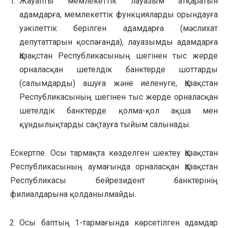
Жауапты мемлекеттік лауазым атқаратын
адамдарға, мемлекеттік функцияларды орындауға
уәкілеттік берілген адамдарға (мәслихат
депутаттарын қоспағанда), лауазымды адамдарға
Қазақстан Республикасының шегінен тыс жерде
орналасқан шетелдік банктерде шоттарды
(салымдарды) ашуға және иеленуге, Қазақстан
Республикасының шегінен тыс жерде орналасқан
шетелдік банктерде қолма-қол ақша мен
құндылықтарды сақтауға тыйым салынады.
Ескертпе. Осы тармақта көзделген шектеу Қазақстан
Республикасының аумағында орналасқан Қазақстан
Республикасы бейрезидент банктерінің
филиалдарына қолданылмайды.
Осы баптың 1-тармағында көрсетілген адамдар