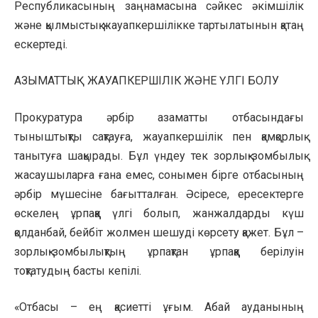
Республикасының заңнамасына сәйкес әкімшілік
және қылмыстық жауапкершілікке тартылатынын қатаң
ескертеді.
АЗЫМАТТЫҚ ЖАУАПКЕРШІЛІК ЖӘНЕ ҮЛГІ БОЛУ
Прокуратура әрбір азаматты отбасындағы
тыныштықты сақтауға, жауапкершілік пен қамқорлық
танытуға шақырады. Бұл үндеу тек зорлық-зомбылық
жасаушыларға ғана емес, сонымен бірге отбасының
әрбір мүшесіне бағытталған. Әсіресе, ересектерге
өскелең ұрпаққа үлгі болып, жанжалдарды күш
қолданбай, бейбіт жолмен шешуді көрсету қажет. Бұл –
зорлық-зомбылықтың ұрпақтан ұрпаққа берілуін
тоқтатудың басты кепілі.
«Отбасы – ең қасиетті ұғым. Абай ауданының