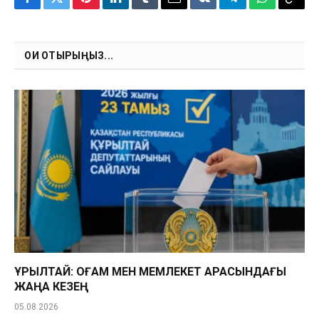
Facebook
Twitter
Pinterest
LinkedIn
Tumblr
Email
VKontakte
Telegram
WhatsApp
Copy
Link
ОҚИ ОТЫРЫҢЫЗ...
ҚҰРЫЛТАЙ: ҚОҒАМ МЕН МЕМЛЕКЕТ АРАСЫНДАҒЫ
ЖАҢА КЕЗЕҢ
05.08.2026