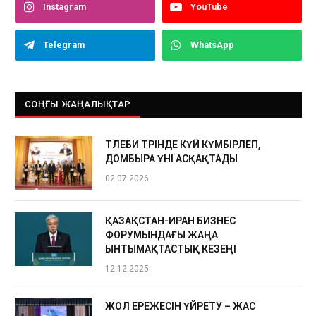
Instagram
YouTube
Telegram
WhatsApp
СОҢҒЫ ЖАҢАЛЫҚТАР
ТӨЛЕБИ ТӨРІНДЕ КҮЙ КҮМБІРЛЕП,
ДОМБЫРА ҮНІ АСҚАҚТАДЫ
02.07.2026
ҚАЗАҚСТАН-ИРАН БИЗНЕС
ФОРУМЫНДАҒЫ ЖАҢА
ЫНТЫМАҚТАСТЫҚ КЕЗЕҢІ
12.12.2025
ЖОЛ ЕРЕЖЕСІН ҮЙРЕТУ – ЖАС