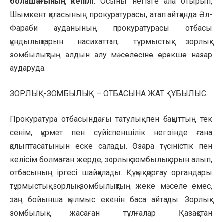
болашағының кепілі.
Осыны негізге ала отырып,
Шымкент қаласының прокуратурасы, атап айтқанда Әл-
Фараби ауданының прокуратурасы отбасы
құндылықтарын насихаттап, тұрмыстық зорлық-
зомбылықтың алдын алу мәселесіне ерекше назар
аударуда.
ЗОРЛЫҚ-ЗОМБЫЛЫҚ – ОТБАСЫНА ЖАТ ҚҰБЫЛЫС
Прокуратура отбасындағы татулық пен бақыттың тек
сенім, құрмет пен сүйіспеншілік негізінде ғана
қалыптасатынын еске салады. Өзара түсіністік пен
келісім болмаған жерде, зорлық-зомбылық орын алып,
отбасының іргесі шайқалады. Құқық қорғау органдары
тұрмыстық зорлық-зомбылықтың жеке мәселе емес,
заң бойынша қылмыс екенін баса айтады. Зорлық-
зомбылық жасаған тұлғалар Қазақстан