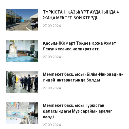
ТҮРКІСТАН: ҚАЗЫҒҰРТ АУДАНЫНДА 4
ЖАҢА МЕКТЕП БОЙ КӨТЕРДІ
27.09.2024
Қасым-Жомарт Тоқаев Қожа Ахмет
Ясауи кесенесіне зиярат етті
27.09.2024
Мемлекет басшысы «Білім-Инновация»
лицей-интернатында болды
27.09.2024
Мемлекет басшысы Түркістан
қаласындағы Мұз сарайын аралап
көрді
27.09.2024