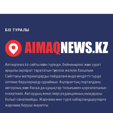
БІЗ ТУРАЛЫ
Aimaqnews.kz сайты мәтін түрінде, бейнекөрініс және сурет
арқылы ақпарат тарататын тәуелсіз желілік басылым.
Сайттағы материалдарды пайдаланғанда міндетті түрде
сілтеме берулеріңізді сұраймыз. Ақпараттық порталдағы
авторлық және басқа да құқықтар толығымен қорғалатынын
ескертеміз. Автордың жеке пікірі редакцияның көзқарасы
болып саналмайды. Жарнама мен түрлі хабарландыруларға
жарнама беруші жауапты.