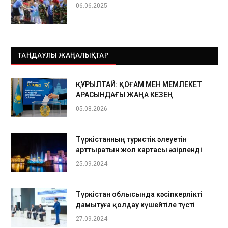
06.06.2025
ТАҢДАУЛЫ ЖАҢАЛЫҚТАР
ҚҰРЫЛТАЙ: ҚОҒАМ МЕН МЕМЛЕКЕТ
АРАСЫНДАҒЫ ЖАҢА КЕЗЕҢ
05.08.2026
Түркістанның туристік әлеуетін
арттыратын жол картасы әзірленді
25.09.2024
Түркістан облысында кәсіпкерлікті
дамытуға қолдау күшейтіле түсті
27.09.2024