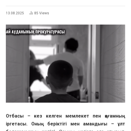
13.08.2025
85
Views
Отбасы – кез келген мемлекет пен қоғамның
іргетасы. Оның беріктігі мен амандығы – ұлт