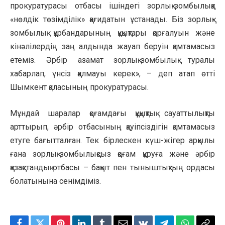
прокуратурасы отбасы ішіндегі зорлық-зомбылыққа
«нөлдік төзімділік» қағидатын ұстанады. Біз зорлық-
зомбылық құрбандарының құқықтары қорғалуын және
кінәлілердің заң алдында жауап беруін қамтамасыз
етеміз. Әрбір азамат зорлық-зомбылық туралы
хабарлап, үнсіз қалмауы керек», – деп атап өтті
Шымкент қаласының прокуратурасы.
Мұндай шаралар қоғамдағы құқықтық сауаттылықты
арттырып, әрбір отбасының қауіпсіздігін қамтамасыз
етуге бағытталған. Тек бірлескен күш-жігер арқылы
ғана зорлық-зомбылықсыз қоғам құруға және әрбір
қазақстандық отбасы – бақыт пен тыныштықтың ордасы
болатынына сенімдіміз.