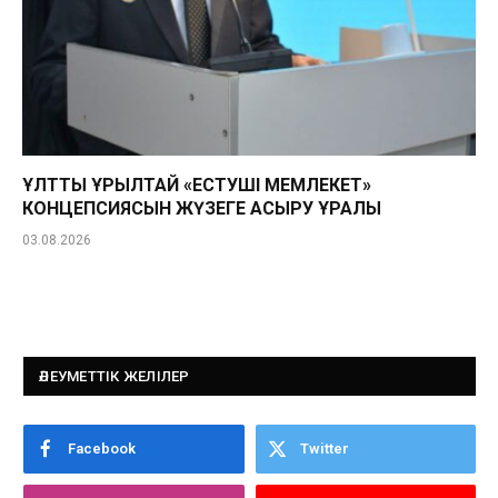
ҰЛТТЫҚ ҚҰРЫЛТАЙ «ЕСТУШІ МЕМЛЕКЕТ»
КОНЦЕПСИЯСЫН ЖҮЗЕГЕ АСЫРУ ҚҰРАЛЫ
03.08.2026
ӘЛЕУМЕТТІК ЖЕЛІЛЕР
Facebook
Twitter