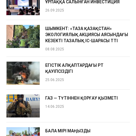
ҰРПАҚҚА САЛЫНҒАН ИНВЕСТИЦИЯ
26.09.2025
ШЫМКЕНТ: «ТАЗА ҚАЗАҚСТАН»
ЭКОЛОГИЯЛЫҚ АКЦИЯСЫ АЯСЫНДАҒЫ
КЕЗЕКТІ ТАЗАЛЫҚ ІС-ШАРАСЫ ӨТТІ
08.08.2025
ЕГІСТІК АЛҚАПТАРДАҒЫ ӨРТ
ҚАУІПСІЗДІГІ
25.06.2025
ГАЗ — ТҮТІННЕН ҚОРҒАУ ҚЫЗМЕТІ
14.06.2025
БАЛА ӨМІРІ МАҢЫЗДЫ