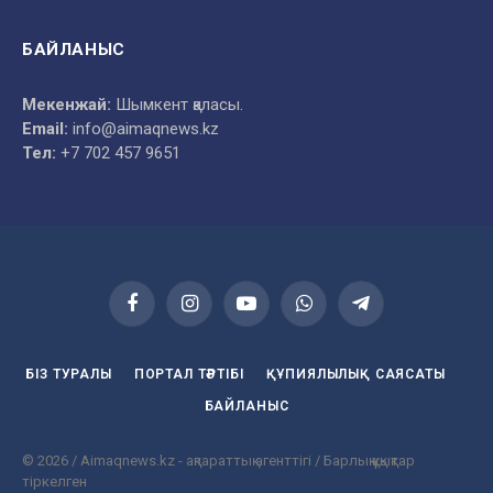
БАЙЛАНЫС
Мекенжай:
Шымкент қаласы.
Email:
info@aimaqnews.kz
Тел:
+7 702 457 9651
Facebook
Instagram
YouTube
WhatsApp
Telegram
БІЗ ТУРАЛЫ
ПОРТАЛ ТӘРТІБІ
ҚҰПИЯЛЫЛЫҚ САЯСАТЫ
БАЙЛАНЫС
© 2026 / Aimaqnews.kz - ақпараттық агенттігі / Барлық құқықтар
тіркелген