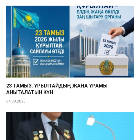
23 ТАМЫЗ: ҚҰРЫЛТАЙДЫҢ ЖАҢА ҚҰРАМЫ
АНЫҚТАЛАТЫН КҮН
04.08.2026