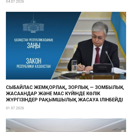
04.07.2026
СЫБАЙЛАС ЖЕМҚОРЛАҚ, ЗОРЛЫҚ — ЗОМБЫЛЫҚ
ЖАСАҒАНДАР ЖӘНЕ МАС КҮЙІНДЕ КӨЛІК
ЖҮРГІЗІНДЕР РАҚЫМШЫЛЫҚ ЖАСАУҒА ІЛІНБЕЙДІ
01.07.2026