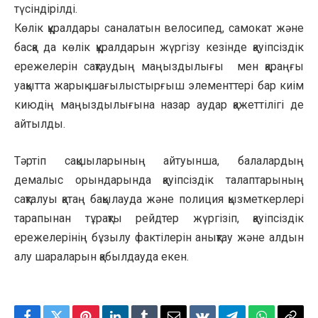
түсіндірілді.
Көлік құралдары саналатын велосипед, самокат және
басқа да көлік құралдарын жүргізу кезінде қауіпсіздік
ережелерін сақтаудың маңыздылығы мен қараңғы
уақытта жарық шағылыстырғыш элементтері бар киім
киюдің маңыздылығына назар аудар қажеттілігі де
айтылды.
Тәртіп сақшыларының айтуынша, балалардың
демалыс орындарында қауіпсіздік талаптарының
сақталуы қатаң бақылауда және полиция қызметкерлері
тарапынан тұрақты рейдтер жүргізіп, қауіпсіздік
ережелерінің бұзылу фактілерін анықтау және алдын
алу шараларын қабылдауда екен.