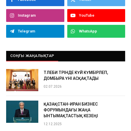
Instagram
YouTube
Telegram
WhatsApp
СОҢҒЫ ЖАҢАЛЫҚТАР
ТӨЛЕБИ ТӨРІНДЕ КҮЙ КҮМБІРЛЕП,
ДОМБЫРА ҮНІ АСҚАҚТАДЫ
02.07.2026
ҚАЗАҚСТАН-ИРАН БИЗНЕС
ФОРУМЫНДАҒЫ ЖАҢА
ЫНТЫМАҚТАСТЫҚ КЕЗЕҢІ
12.12.2025