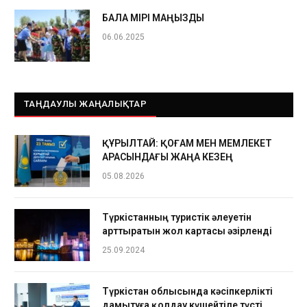
БАЛА ӨМІРІ МАҢЫЗДЫ
06.06.2025
ТАҢДАУЛЫ ЖАҢАЛЫҚТАР
ҚҰРЫЛТАЙ: ҚОҒАМ МЕН МЕМЛЕКЕТ
АРАСЫНДАҒЫ ЖАҢА КЕЗЕҢ
05.08.2026
Түркістанның туристік әлеуетін
арттыратын жол картасы әзірленді
25.09.2024
Түркістан облысында кәсіпкерлікті
дамытуға қолдау күшейтіле түсті