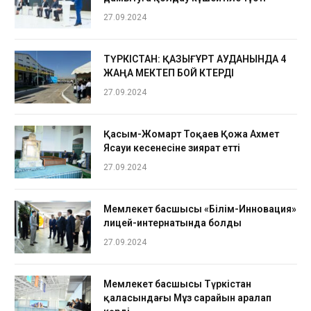
27.09.2024
ТҮРКІСТАН: ҚАЗЫҒҰРТ АУДАНЫНДА 4
ЖАҢА МЕКТЕП БОЙ КӨТЕРДІ
27.09.2024
Қасым-Жомарт Тоқаев Қожа Ахмет
Ясауи кесенесіне зиярат етті
27.09.2024
Мемлекет басшысы «Білім-Инновация»
лицей-интернатында болды
27.09.2024
Мемлекет басшысы Түркістан
қаласындағы Мұз сарайын аралап