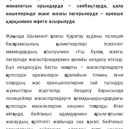
жиналатын орындарда – саябақтарда, қала
көшелерінде және жазғы лагерьлерде – ерекше
қарқынмен жүзеге асырылуда.
Жақында Шымкент қаласы Қаратау ауданы полиция
басқармасының қызметкерлері психолог
мамандардың қатысуымен «Үш бұлақ» жазғы
лагерінде жасөспірімдермен арнайы кездесу өткізді.
Бұл кездесудің басты мақсаты – жасөспірімдерге
қауіпсіздік ережелерін қарапайым тілмен, яғни
олардың жас ерекшеліктеріне сай түсіндіру
жұмыстары жүргізілді. Кездесу барысында
полицейлер жасөспірімдерге қоғамдық орындардағы
қауіпсіздік мәселелеріне кеңінен тоқталды. Атап
айтқанда, бейтаныс адамдармен қарым-қатынас
жасаудың қауіптілігі жайында сөз қозғап, бейтаныс