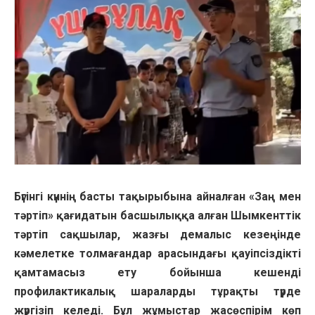
Бүгінгі күннің басты тақырыбына айналған «Заң мен
тәртіп» қағидатын басшылыққа алған Шымкенттік
тәртіп сақшылар, жазғы демалыс кезеңінде
кәмелетке толмағандар арасындағы қауіпсіздікті
қамтамасыз ету бойынша кешенді
профилактикалық шараларды тұрақты түрде
жүргізіп келеді. Бұл жұмыстар жасөспірім көп