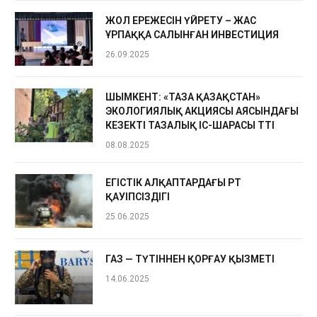
ЖОЛ ЕРЕЖЕСІН ҮЙРЕТУ – ЖАС
ҰРПАҚҚА САЛЫНҒАН ИНВЕСТИЦИЯ
26.09.2025
ШЫМКЕНТ: «ТАЗА ҚАЗАҚСТАН»
ЭКОЛОГИЯЛЫҚ АКЦИЯСЫ АЯСЫНДАҒЫ
КЕЗЕКТІ ТАЗАЛЫҚ ІС-ШАРАСЫ ӨТТІ
08.08.2025
ЕГІСТІК АЛҚАПТАРДАҒЫ ӨРТ
ҚАУІПСІЗДІГІ
25.06.2025
ГАЗ — ТҮТІННЕН ҚОРҒАУ ҚЫЗМЕТІ
14.06.2025