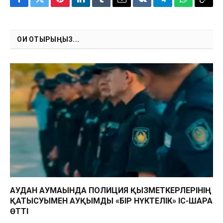
Facebook
Twitter
Pinterest
LinkedIn
Tumblr
Email
VKontakte
Telegram
WhatsApp
Copy
Link
ОҚИ ОТЫРЫҢЫЗ...
АУДАН АУМАҒЫНДА ПОЛИЦИЯ ҚЫЗМЕТКЕРЛЕРІНІҢ
ҚАТЫСУЫМЕН АУҚЫМДЫ «БІР НҮКТЕЛІК» ІС-ШАРА
ӨТТІ