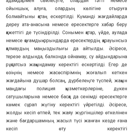
адамдармен сөйлесуге, олардан тәтті немесе
ойыншық алуға, олардың көлігіне отыруға
болмайтыны қатаң ескертілді. Күмәнді жағдайларда
дереу ата-анасына немесе ересектерге хабар беру
қажеттігі де түсіндірілді. Сонымен қатар, үйде, аулада
немесе қоғамдық орындарда ересектердің қарауынсыз
қалмаудың маңыздылығы да айтылды. Әсіресе,
терезе алдында, балконда ойнамау, су айдындарына
рұқсатсыз жақындамау керектігі ескертілді. Егер де
өзіңнің немесе жасөспірімнің жоғалып кеткен
жағдайына душар болсаң, дүрбелеңге түспей, жақын
маңдағы полиция қызметкерлеріне, дүкен
сатушыларына немесе басқа да сенімді ересектерге
көмек сұрап жүгіну керектігі үйретілді. Әсіресе,
жолды кесіп өтпей, тек жаяу жүргіншілер өткелінен
және бағдаршамның жасыл түсі жанған кезде ғана
кесіп өту керектігі