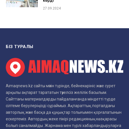
көрді
27.09.2024
БІЗ ТУРАЛЫ
Aimaqnews.kz сайты мәтін түрінде, бейнекөрініс және сурет
арқылы ақпарат тарататын тәуелсіз желілік басылым.
Сайттағы материалдарды пайдаланғанда міндетті түрде
сілтеме берулеріңізді сұраймыз. Ақпараттық порталдағы
авторлық және басқа да құқықтар толығымен қорғалатынын
ескертеміз. Автордың жеке пікірі редакцияның көзқарасы
болып саналмайды. Жарнама мен түрлі хабарландыруларға