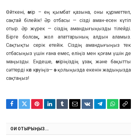
Өйткені, өмір – ең қымбат қазына, оны құрметтеп,
сақтай білейік! Әр отбасы — сізді аман-есен күтіп
отыр. Әр жүрек — сіздің амандығыңызды тілейді.
Бірге болсақ, жол апаттарының алдын аламыз.
Сақтықты серік етейік. Сіздің амандығыңыз тек
отбасыңыз үшін ғана емес, еліңіз мен қоғам үшін де
маңызды. Ендеше, өміріңіздің ұзақ және бақытты
сәттерді көп көруіңіз— өз қолыңызда екенін жадыңызда
сақтаңыз!
Facebook
Twitter
Pinterest
LinkedIn
Tumblr
Email
VKontakte
Telegram
WhatsApp
Copy
Link
ОҚИ ОТЫРЫҢЫЗ...