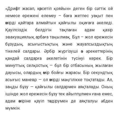
«Дрифт жасап, көрсетіп қояйын» деген бір сәттік ой
немесе ережені елемеу – баға жетпес уақыт пен
өмірді қайтара алмайтын қайғылы оқиғаға әкеледі.
Қауіпсіздік белдігін тақпаған адам қазір
эвакуациялық арбаға таңылмақ. Бұл – жол ережесін
бұзудың, асығыстықтың және жауапсыздықтың
тікелей салдары. Әрбір жүргізуші өз әрекеттерінің
қандай салдарға әкелетінін түсінуі керек. Бір
минуттық селқостық — бұл бір отбасының жылаған
дауысы, олардың өмір бойғы жарасы. Бір секундтық
асығыс маневр — ол өмірді мәңгілікке тоқтатады. Ал,
заңды бұзу — қайғылы салдармен аяқталады. Оның
ішінде жол ережесін бұзу тек айыппұлмен ғана емес,
адам өміріне қауіп төндірумен де аяқталуы әбден
мүмкін.