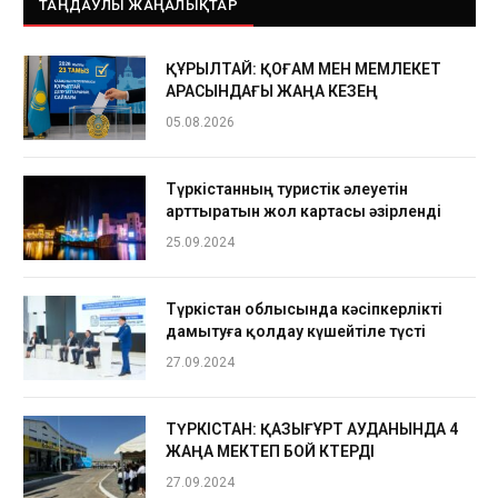
ТАҢДАУЛЫ ЖАҢАЛЫҚТАР
ҚҰРЫЛТАЙ: ҚОҒАМ МЕН МЕМЛЕКЕТ
АРАСЫНДАҒЫ ЖАҢА КЕЗЕҢ
05.08.2026
Түркістанның туристік әлеуетін
арттыратын жол картасы әзірленді
25.09.2024
Түркістан облысында кәсіпкерлікті
дамытуға қолдау күшейтіле түсті
27.09.2024
ТҮРКІСТАН: ҚАЗЫҒҰРТ АУДАНЫНДА 4
ЖАҢА МЕКТЕП БОЙ КӨТЕРДІ
27.09.2024