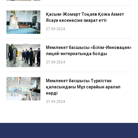
Қасым-Жомарт Тоқаев Қожа Ахмет
Ясауи кесенесіне зиярат етті
27.09.2024
Мемлекет басшысы «Білім-Инновация»
лицей-интернатында болды
27.09.2024
Мемлекет басшысы Түркістан
қаласындағы Мұз сарайын аралап
көрді
27.09.2024