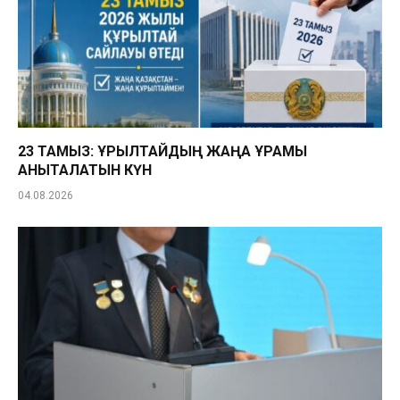
23 ТАМЫЗ: ҚҰРЫЛТАЙДЫҢ ЖАҢА ҚҰРАМЫ
АНЫҚТАЛАТЫН КҮН
04.08.2026