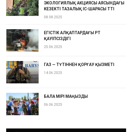
ЭКОЛОГИЯЛЫҚ АКЦИЯСЫ АЯСЫНДАҒЫ
КЕЗЕКТІ ТАЗАЛЫҚ ІС-ШАРАСЫ ӨТТІ
08.08.2025
ЕГІСТІК АЛҚАПТАРДАҒЫ ӨРТ
ҚАУІПСІЗДІГІ
25.06.2025
ГАЗ — ТҮТІННЕН ҚОРҒАУ ҚЫЗМЕТІ
14.06.2025
БАЛА ӨМІРІ МАҢЫЗДЫ
06.06.2025