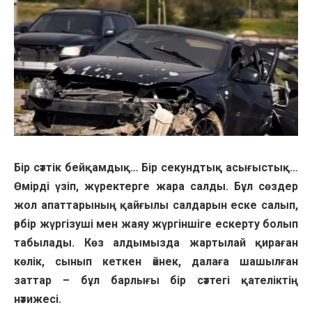
Бір сәттік бейқамдық… Бір секундтық асығыстық…
Өмірді үзіп, жүректерге жара салды. Бұл сөздер
жол апаттарының қайғылы салдарын еске салып,
әрбір жүргізуші мен жаяу жүргіншіге ескерту болып
табылады. Көз алдымызда жартылай қираған
көлік, сынып кеткен әйнек, далаға шашылған
заттар – бұл барлығы бір сәттегі қателіктің
нәтижесі.