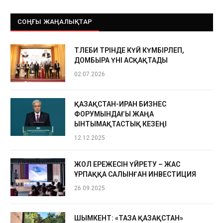
СОҢҒЫ ЖАҢАЛЫҚТАР
ТӨЛЕБИ ТӨРІНДЕ КҮЙ КҮМБІРЛЕП,
ДОМБЫРА ҮНІ АСҚАҚТАДЫ
02.07.2026
ҚАЗАҚСТАН-ИРАН БИЗНЕС
ФОРУМЫНДАҒЫ ЖАҢА
ЫНТЫМАҚТАСТЫҚ КЕЗЕҢІ
12.12.2025
ЖОЛ ЕРЕЖЕСІН ҮЙРЕТУ – ЖАС
ҰРПАҚҚА САЛЫНҒАН ИНВЕСТИЦИЯ
26.09.2025
ШЫМКЕНТ: «ТАЗА ҚАЗАҚСТАН»