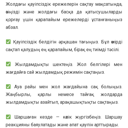
Жолдағы қауіпсіздік ережелерін сақтау мақсатында,
өзіңізді және жолдағы басқа да қатысушыларды
қорғау үшін қарапайым ережелерді ұстанғаныңыз
абзал.
Қауіпсіздік белдігін әрқашан тағыңыз. Бұл өмірді
сақтап қалудың ең қарапайым, бірақ ең тиімді тәсілі.
Жылдамдықты шектеңіз. Жол белгілері мен
жағдайға сай жылдамдық режимін сақтаңыз.
Ауа райы мен жол жағдайына сақ болыңыз.
Жаңбырлы, қарлы немесе тайғақ жолдарда
жылдамдықты азайтып, арақашықтықты сақтаңыз.
Шаршаған кезде — көлік жүргізбеңіз. Шаршау
реакцияны баяулатады және апат қаупін арттырады.