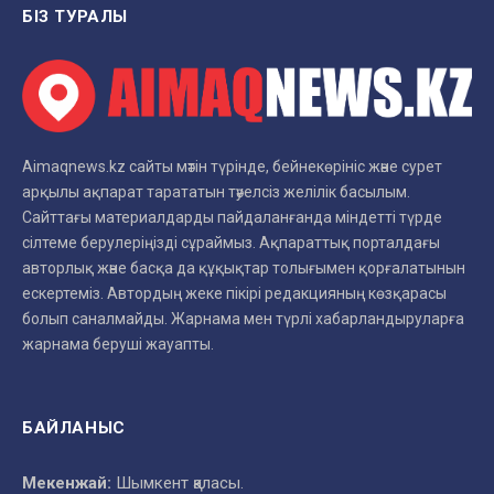
БІЗ ТУРАЛЫ
Aimaqnews.kz сайты мәтін түрінде, бейнекөрініс және сурет
арқылы ақпарат тарататын тәуелсіз желілік басылым.
Сайттағы материалдарды пайдаланғанда міндетті түрде
сілтеме берулеріңізді сұраймыз. Ақпараттық порталдағы
авторлық және басқа да құқықтар толығымен қорғалатынын
ескертеміз. Автордың жеке пікірі редакцияның көзқарасы
болып саналмайды. Жарнама мен түрлі хабарландыруларға
жарнама беруші жауапты.
БАЙЛАНЫС
Мекенжай:
Шымкент қаласы.