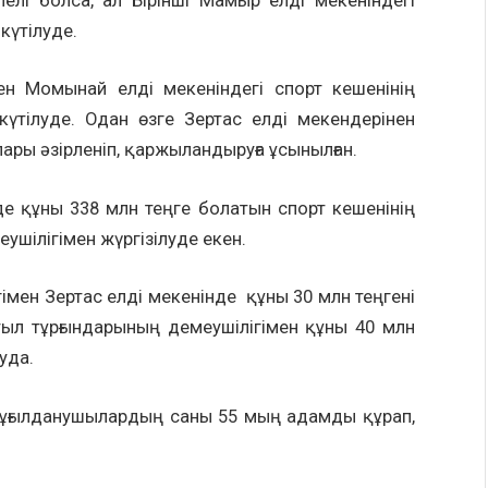
пелі болса, ал Бірінші Мамыр елді мекеніндегі
күтілуде.
Момынай елді мекеніндегі спорт кешенінің
тілуде. Одан өзге Зертас елді мекендерінен
ары әзірленіп, қаржыландыруға ұсынылған.
ұны 338 млн теңге болатын спорт кешенінің
шілігімен жүргізілуде екен.
н Зертас елді мекенінде құны 30 млн теңгені
ыл тұрғындарының демеушілігімен құны 40 млн
уда.
лданушылардың саны 55 мың адамды құрап,