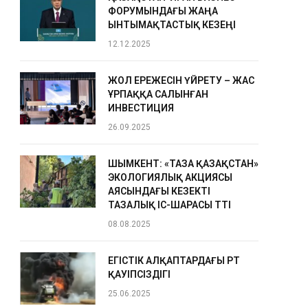
ФОРУМЫНДАҒЫ ЖАҢА
ЫНТЫМАҚТАСТЫҚ КЕЗЕҢІ
12.12.2025
ЖОЛ ЕРЕЖЕСІН ҮЙРЕТУ – ЖАС
ҰРПАҚҚА САЛЫНҒАН
ИНВЕСТИЦИЯ
26.09.2025
ШЫМКЕНТ: «ТАЗА ҚАЗАҚСТАН»
ЭКОЛОГИЯЛЫҚ АКЦИЯСЫ
АЯСЫНДАҒЫ КЕЗЕКТІ
ТАЗАЛЫҚ ІС-ШАРАСЫ ӨТТІ
08.08.2025
ЕГІСТІК АЛҚАПТАРДАҒЫ ӨРТ
ҚАУІПСІЗДІГІ
25.06.2025