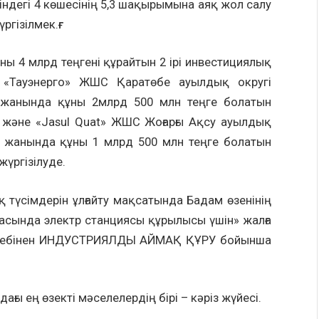
егі 4 көшесінің 5,3 шақырымына аяқ жол салу
ізілмек.ғғ
4 млрд теңгені құрайтын 2 ірі инвестициялық
 «Тауэнерго» ЖШС Қаратөбе ауылдық округі
ң жанында құны 2млрд 500 млн теңге болатын
с және «Jasul Quat» ЖШС Жоғарғы Ақсу ауылдық
ің жанында құны 1 млрд 500 млн теңге болатын
жүргізілуде.
імдерін ұлғайту мақсатында Бадам өзенінің
засында электр станциясы құрылысы үшін» жалға
у есебінен ИНДУСТРИЯЛДЫ АЙМАҚ ҚҰРУ бойынша
 ең өзекті мәселелердің бірі – кәріз жүйесі.