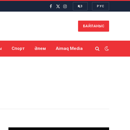
ҚАЗ
РУС
Facebook
X
Instagram
(Twitter)
БАЙЛАНЫС
ы
Спорт
Әлем
Aimaq Media