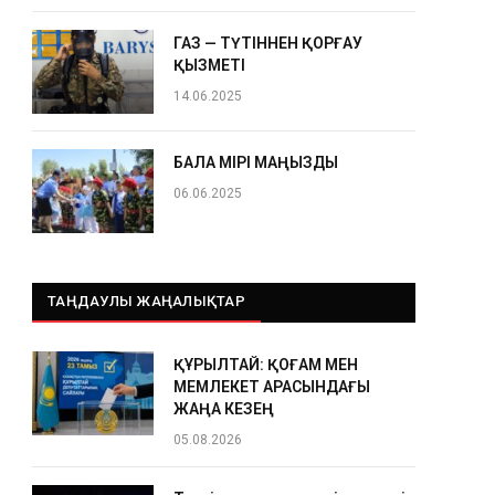
ГАЗ — ТҮТІННЕН ҚОРҒАУ
ҚЫЗМЕТІ
14.06.2025
БАЛА ӨМІРІ МАҢЫЗДЫ
06.06.2025
ТАҢДАУЛЫ ЖАҢАЛЫҚТАР
ҚҰРЫЛТАЙ: ҚОҒАМ МЕН
МЕМЛЕКЕТ АРАСЫНДАҒЫ
ЖАҢА КЕЗЕҢ
05.08.2026