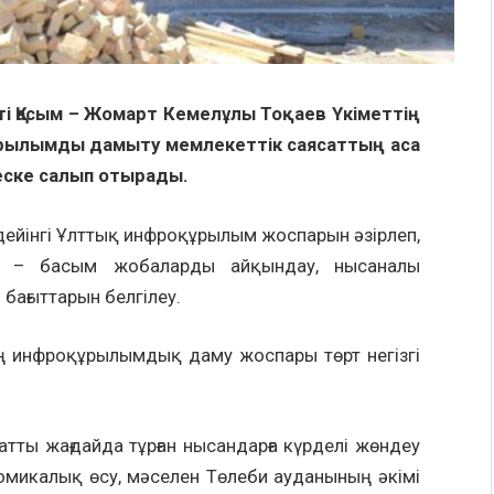
 Қасым – Жомарт Кемелұлы Тоқаев Үкіметтің
ұрылымды дамыту мемлекеттік саясаттың аса
еске салып отырады.
йінгі Ұлттық инфроқұрылым жоспарын әзірлеп,
еті – басым жобаларды айқындау, нысаналы
бағыттарын белгілеу.
фроқұрылымдық даму жоспары төрт негізгі
 жағдайда тұрған нысандарға күрделі жөндеу
омикалық өсу, мәселен Төлеби ауданының әкімі