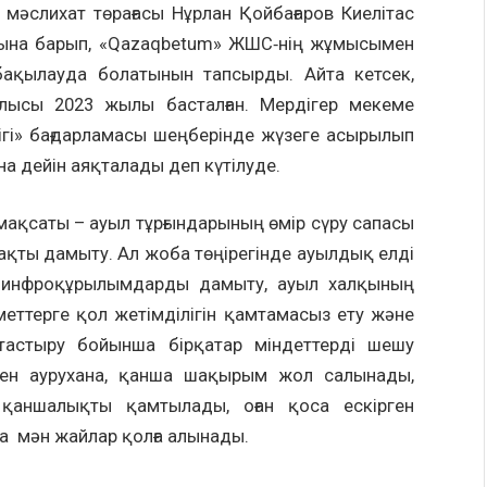
 мәслихат төрағасы Нұрлан Қойбағаров Киелітас
ысына барып, «Qazaqbetum» ЖШС‑нің жұмысымен
бақылауда болатынын тапсырды. Айта кетсек,
ылысы 2023 жылы басталған. Мердігер мекеме
ігі» бағдарламасы шеңберінде жүзеге асырылып
 дейін аяқталады деп күтілуде.
саты – ауыл тұрғындарының өмір сүру сапасы
ақты дамыту. Ал жоба төңірегінде ауылдық елді
к инфроқұрылымдарды дамыту, ауыл халқының
зметтерге қол жетімділігін қамтамасыз ету және
астыру бойынша бірқатар міндеттерді шешу
пен аурухана, қанша шақырым жол салынады,
қаншалықты қамтылады, оған қоса ескірген
а мән жайлар қолға алынады.