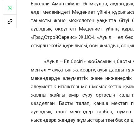
Еркеғали Амантайұлы Әлімқұлов, аудандық
елді мекеніндегі Мәдениет үйінің құрыл
танысты және межелеген уақытта бітуі 
ауылдық округтегі Мәдениет үйінің құр
«ГрадСтройСервис» ЖШС‑і. «Ауыл – ел бес
отырған жоба құрылысы, осы жылдың соңына
«Ауыл – Ел бесігі» жобасының басты мақ
мен әл – ауқатын жақсарту, ауылдарды тұр
мекендерде әлеуметтік және инженерлі
әлеуметтік игіліктері мен мемлекеттік қы
жалпы жайлы өмір сүру ортасын қалыпт
көзделген. Басты талап, қанша мектеп 
ауылдық елді мекендер газбен, сумен 
нысандарға жөндеу жұмыстары тағы басқа д