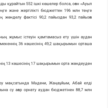
ұрайтын 552 ішкі көшелер болса, оған «Ауыл
ңге және жергілікті бюджеттен 196 млн теңге
ің жөнделу фактісі 90,2 пайыздан 93,2 пайызға
жұмыс істеуін қамтамасыз ету үшін аудан
і мекеннің 36 көшесінің 49,2 шақырымын орташа
 13 көшесінің 17 шақырымын орта жөндеуден
қсатында Мәдени, Жаңаұйым, Абай елді
мына су ағар орнату аудан бюджетінен 88,7 млн