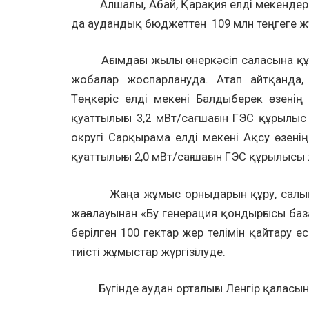
Алшалы, Абай, Қарақия елді мекендерінд
да аудандық бюджеттен 109 млн теңгеге жүрг
Ағымдағы жылы өнеркәсіп саласына құны 
жобалар жоспарлануда. Атап айтқанда,
Төңкеріс елді мекені Балдыберек өзені
қуаттылығы 3,2 мВт/сағ шағын ГЭС құрылы
округі Сарқырама елді мекені Ақсу өзен
қуаттылығы 2,0 мВт/сағ шағын ГЭС құрылысы 
Жаңа жұмыс орныдарын құру, салық түс
жағалауынан «Бу генерация қондырғысы ба
берілген 100 гектар жер телімін қайтар
тиісті жұмыстар жүргізілуде.
Бүгінде аудан орталығы Ленгір қаласындағы