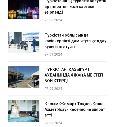
Түркістанның туристік әлеуетін
арттыратын жол картасы
әзірленді
25.09.2024
Түркістан облысында
кәсіпкерлікті дамытуға қолдау
күшейтіле түсті
27.09.2024
ТҮРКІСТАН: ҚАЗЫҒҰРТ
АУДАНЫНДА 4 ЖАҢА МЕКТЕП
БОЙ КӨТЕРДІ
27.09.2024
Қасым-Жомарт Тоқаев Қожа
Ахмет Ясауи кесенесіне зиярат
етті
27.09.2024