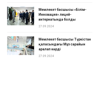
Мемлекет басшысы «Білім-
Инновация» лицей-
интернатында болды
27.09.2024
Мемлекет басшысы Түркістан
қаласындағы Мұз сарайын
аралап көрді
27.09.2024