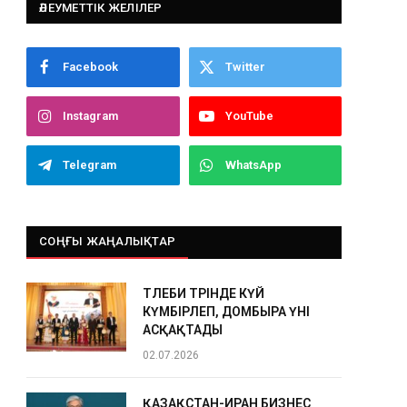
ӘЛЕУМЕТТІК ЖЕЛІЛЕР
Facebook
Twitter
Instagram
YouTube
Telegram
WhatsApp
СОҢҒЫ ЖАҢАЛЫҚТАР
ТӨЛЕБИ ТӨРІНДЕ КҮЙ
КҮМБІРЛЕП, ДОМБЫРА ҮНІ
АСҚАҚТАДЫ
02.07.2026
ҚАЗАҚСТАН-ИРАН БИЗНЕС