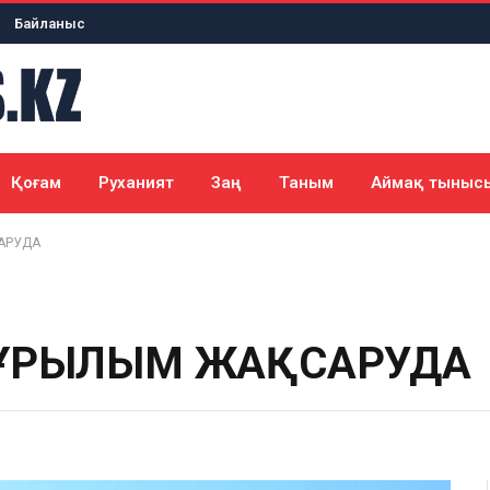
Байланыс
Қоғам
Руханият
Заң
Таным
Аймақ тыныс
АРУДА
ҚҰРЫЛЫМ ЖАҚСАРУДА