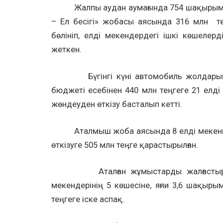
Жалпы аудан аумағында 754 шақырымды қ
– Ел бесігі» жобасы аясында 316 млн те
бөлініп, елді мекендердегі ішкі көшелерд
жеткен.
Бүгінгі күні автомобиль жолдарының 
бюджеті есебінен 440 млн теңгеге 21 елд
жөндеуден өткізу басталып кетті.
Аталмыш жоба аясында 8 елді мекеннің
өткізуге 505 млн теңге қарастырылған.
Аталған жұмыстарды жалғастыру ма
мекендерінің 5 көшесіне, яғни 3,6 шақыры
теңгеге іске аспақ.