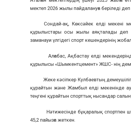
Аталған мектептердің үшеуі 2025 жылға өт
мектеп 2026 жылы пайдалануға беріледі деп 
Сондай‑ақ, Көксәйек елді мекені мен 
құрылыстары осы жылы аяқталады деп кү
заманауи үлгідегі спорт кешендерінің жобал
Алғабас, Ақбастау елді мекендерінде қ
құрылысы «Шымкентцемент» ЖШС‑ нің демеу
Жеке кәсіпкер Кулбаевтың демеушілігіме
құрайтын және Жамбыл елді мекенінде ау
теңгені құрайтын спорттық нысандар салын
Нәтижесінде бұқаралық спортпен шұғы
45,2 пайызға жеткен.