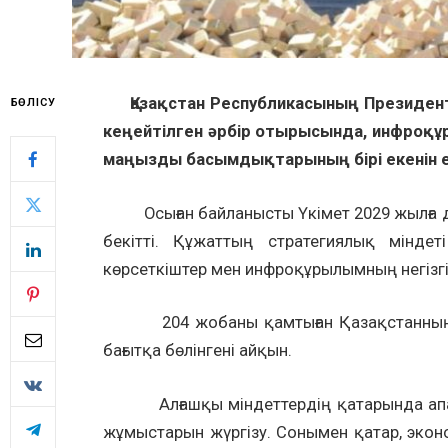
Қазақстан Республикасының Президенті
БӨЛІСУ
кеңейтілген әрбір отырысында, инфроқ
маңызды басымдықтарының бірі екенін 
Осыған байланысты Үкімет 2029 жылға де
бекітті. Құжаттың стратегиялық мінд
көрсеткіштер мен инфроқұрылымның негізгі 
204 жобаны қамтыған Қазақстанның ин
бағытқа бөлінгені айқын.
Алғашқы міндеттердің қатарында апатты
жұмыстарын жүргізу. Сонымен қатар, экон