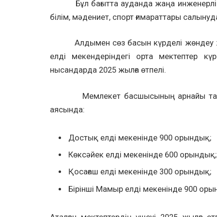
Бұл бағытта ауданда жаңа инженерлік‑
білім, мәдениет, спорт ғимараттары салынуд
Алдымен сөз басын күрделі жөндеу жұм
елді мекендеріндегі орта мектептер к
нысандарда 2025 жылға өтпелі.
Мемлекет басшысының арнайы тапсы
аясында:
Достық елді мекенінде 900 орындық;
Көксәйек елді мекенінде 600 орындық;
Қосағаш елді мекенінде 300 орындық;
Бірінші Мамыр елді мекенінде 900 оры