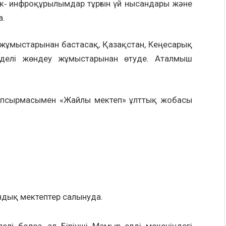
 инфроқұрылымдар тұрғын үй нысандары және
а.
ыстарынан бастасақ, Қазақстан, Кеңесарық
үрделі жөндеу жұмыстарынан өтуде. Аталмыш
рмасымен «Жайлы мектеп» ұлттық жобасы
ндық мектептер салынуда.