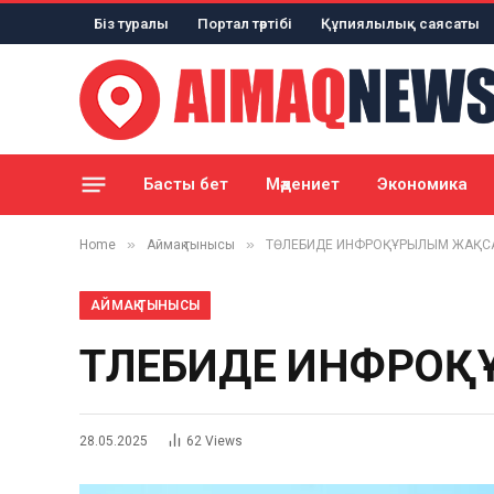
Біз туралы
Портал тәртібі
Құпиялылық саясаты
Басты бет
Мәдениет
Экономика
»
»
Home
Аймақ тынысы
ТӨЛЕБИДЕ ИНФРОҚҰРЫЛЫМ ЖАҚС
АЙМАҚ ТЫНЫСЫ
ТӨЛЕБИДЕ ИНФРО
28.05.2025
62
Views