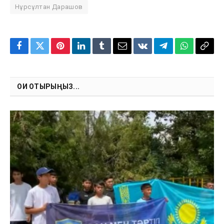
Нұрсұлтан Дарашов
Facebook
Twitter
Pinterest
LinkedIn
Tumblr
Email
VKontakte
Telegram
WhatsApp
Copy
Link
ОҚИ ОТЫРЫҢЫЗ...