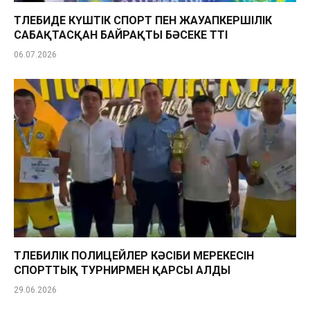
ТӨЛЕБИДЕ КҮШТІК СПОРТ ПЕН ЖАУАПКЕРШІЛІК
САБАҚТАСҚАН БАЙРАҚТЫ БӘСЕКЕ ӨТТІ
06.07.2026
ТӨЛЕБИЛІК ПОЛИЦЕЙЛЕР КӘСІБИ МЕРЕКЕСІН
СПОРТТЫҚ ТУРНИРМЕН ҚАРСЫ АЛДЫ
29.06.2026