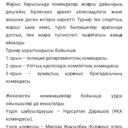
Жарыс барысында командалар жоғары дайындық
деңгейін, бірлескен әрекет үйлесімділігін және
жеңіске деген жігерін көрсетті. Турнир тек спорттық
жарыс қана емес, түрлі бөлімшелер арасында
достық пен өзара түсіністікті нығайтатын алаңға
айналды.
Турнир қорытындысы бойынша:
1-орын – полиция департаментінің командасы;
2-орын – Ұлттық қауіпсіздік комитетінің командасы;
3-орын – аумақтық қорғаныс бригадасының
командасы.
Жекелеген номинациялар бойынша үздік
ойыншылар да анықталды:
Үздік шабуылдаушы – Нұрсұлтан Дарашов (ҰҚК
командасы);
Үздік қорғаушы – Мардан Жақыпбек (Қорғаныс істері