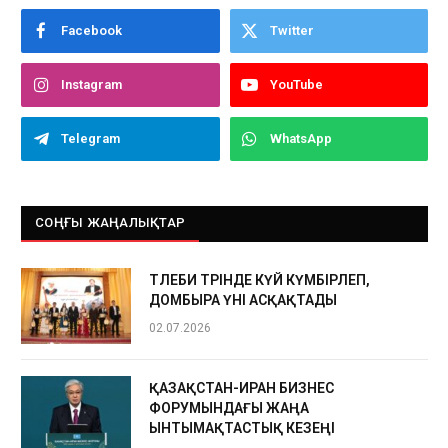
Facebook
Twitter
Instagram
YouTube
Telegram
WhatsApp
СОҢҒЫ ЖАҢАЛЫҚТАР
ТӨЛЕБИ ТӨРІНДЕ КҮЙ КҮМБІРЛЕП,
ДОМБЫРА ҮНІ АСҚАҚТАДЫ
02.07.2026
ҚАЗАҚСТАН-ИРАН БИЗНЕС
ФОРУМЫНДАҒЫ ЖАҢА
ЫНТЫМАҚТАСТЫҚ КЕЗЕҢІ