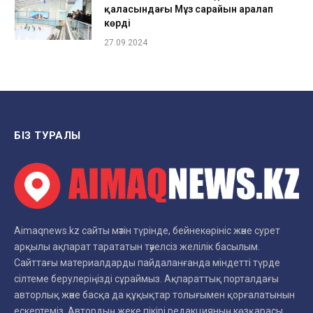
қаласындағы Мұз сарайын аралап
көрді
27.09.2024
БІЗ ТУРАЛЫ
Aimaqnews.kz сайты мәтін түрінде, бейнекөрініс және сурет
арқылы ақпарат тарататын тәуелсіз желілік басылым.
Сайттағы материалдарды пайдаланғанда міндетті түрде
сілтеме берулеріңізді сұраймыз. Ақпараттық порталдағы
авторлық және басқа да құқықтар толығымен қорғалатынын
ескертеміз. Автордың жеке пікірі редакцияның көзқарасы