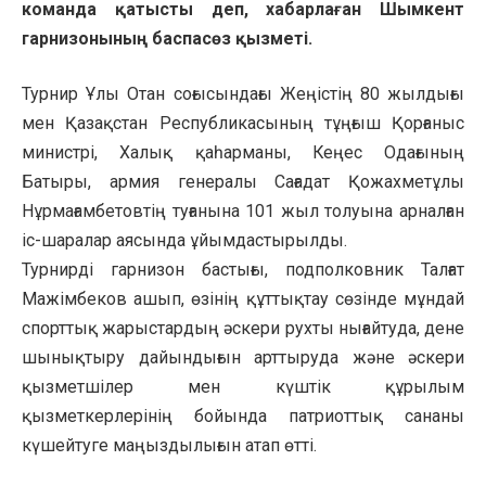
команда қатысты деп, хабарлаған Шымкент
гарнизонының баспасөз қызметі.
Турнир Ұлы Отан соғысындағы Жеңістің 80 жылдығы
мен Қазақстан Республикасының тұңғыш Қорғаныс
министрі, Халық қаһарманы, Кеңес Одағының
Батыры, армия генералы Сағадат Қожахметұлы
Нұрмағамбетовтің туғанына 101 жыл толуына арналған
іс-шаралар аясында ұйымдастырылды.
Турнирді гарнизон бастығы, подполковник Талғат
Мажімбеков ашып, өзінің құттықтау сөзінде мұндай
спорттық жарыстардың әскери рухты нығайтуда, дене
шынықтыру дайындығын арттыруда және әскери
қызметшілер мен күштік құрылым
қызметкерлерінің бойында патриоттық сананы
күшейтуге маңыздылығын атап өтті.