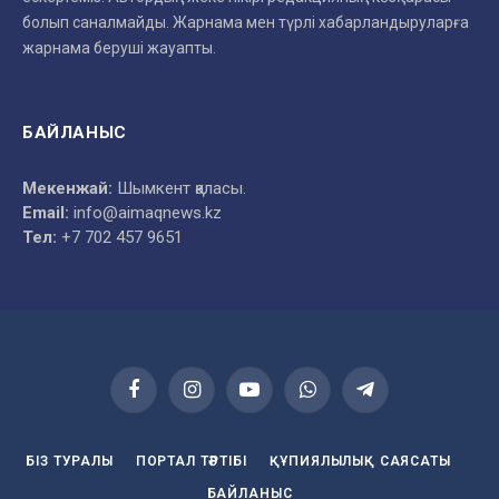
болып саналмайды. Жарнама мен түрлі хабарландыруларға
жарнама беруші жауапты.
БАЙЛАНЫС
Мекенжай:
Шымкент қаласы.
Email:
info@aimaqnews.kz
Тел:
+7 702 457 9651
Facebook
Instagram
YouTube
WhatsApp
Telegram
БІЗ ТУРАЛЫ
ПОРТАЛ ТӘРТІБІ
ҚҰПИЯЛЫЛЫҚ САЯСАТЫ
БАЙЛАНЫС