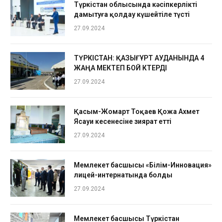
Түркістан облысында кәсіпкерлікті
дамытуға қолдау күшейтіле түсті
27.09.2024
ТҮРКІСТАН: ҚАЗЫҒҰРТ АУДАНЫНДА 4
ЖАҢА МЕКТЕП БОЙ КӨТЕРДІ
27.09.2024
Қасым-Жомарт Тоқаев Қожа Ахмет
Ясауи кесенесіне зиярат етті
27.09.2024
Мемлекет басшысы «Білім-Инновация»
лицей-интернатында болды
27.09.2024
Мемлекет басшысы Түркістан