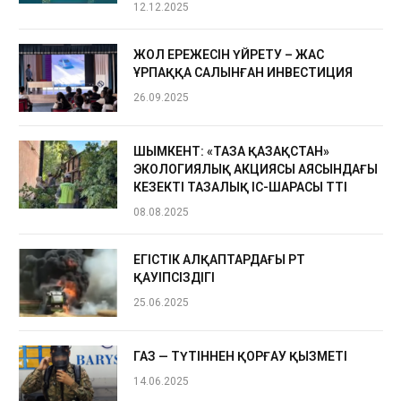
12.12.2025
ЖОЛ ЕРЕЖЕСІН ҮЙРЕТУ – ЖАС
ҰРПАҚҚА САЛЫНҒАН ИНВЕСТИЦИЯ
26.09.2025
ШЫМКЕНТ: «ТАЗА ҚАЗАҚСТАН»
ЭКОЛОГИЯЛЫҚ АКЦИЯСЫ АЯСЫНДАҒЫ
КЕЗЕКТІ ТАЗАЛЫҚ ІС-ШАРАСЫ ӨТТІ
08.08.2025
ЕГІСТІК АЛҚАПТАРДАҒЫ ӨРТ
ҚАУІПСІЗДІГІ
25.06.2025
ГАЗ — ТҮТІННЕН ҚОРҒАУ ҚЫЗМЕТІ
14.06.2025