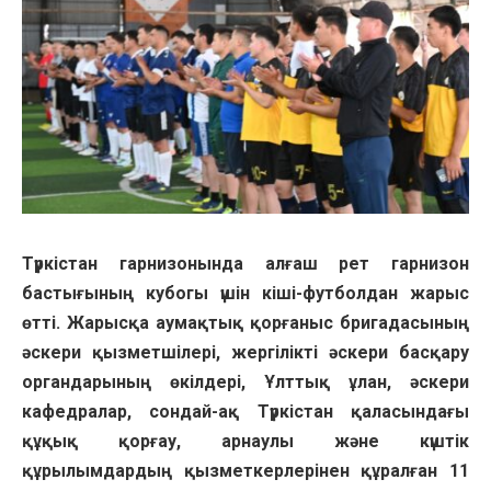
Түркістан гарнизонында алғаш рет гарнизон
бастығының кубогы үшін кіші-футболдан жарыс
өтті. Жарысқа аумақтық қорғаныс бригадасының
әскери қызметшілері, жергілікті әскери басқару
органдарының өкілдері, Ұлттық ұлан, әскери
кафедралар, сондай-ақ Түркістан қаласындағы
құқық қорғау, арнаулы және күштік
құрылымдардың қызметкерлерінен құралған 11