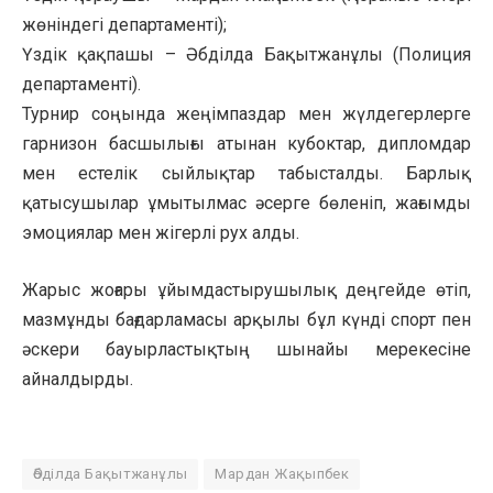
жөніндегі департаменті);
Үздік қақпашы – Әбділда Бақытжанұлы (Полиция
департаменті).
Турнир соңында жеңімпаздар мен жүлдегерлерге
гарнизон басшылығы атынан кубоктар, дипломдар
мен естелік сыйлықтар табысталды. Барлық
қатысушылар ұмытылмас әсерге бөленіп, жағымды
эмоциялар мен жігерлі рух алды.
Жарыс жоғары ұйымдастырушылық деңгейде өтіп,
мазмұнды бағдарламасы арқылы бұл күнді спорт пен
әскери бауырластықтың шынайы мерекесіне
айналдырды.
Әбділда Бақытжанұлы
Мардан Жақыпбек