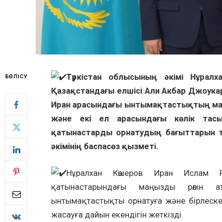
Түркістан облысының әкімі Нұрал
БӨЛІСУ
Қазақстандағы елшісі Али Акбар Джоукар
Иран арасындағы ынтымақтастықтың маңы
және екі ел арасындағы көлік тасым
қатынастарды орнатудың бағыттарын та
әкімінің баспасөз қызметі.
Нұралхан Көшеров Иран Ислам Р
қатынастарындағы маңызды рөлін ат
ынтымақтастықты орнатуға және бірлеске
жасауға дайын екендігін жеткізді.