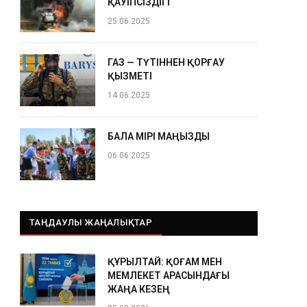
ҚАУІПСІЗДІГІ
25.06.2025
ГАЗ — ТҮТІННЕН ҚОРҒАУ
ҚЫЗМЕТІ
14.06.2025
БАЛА ӨМІРІ МАҢЫЗДЫ
06.06.2025
ТАҢДАУЛЫ ЖАҢАЛЫҚТАР
ҚҰРЫЛТАЙ: ҚОҒАМ МЕН
МЕМЛЕКЕТ АРАСЫНДАҒЫ
ЖАҢА КЕЗЕҢ