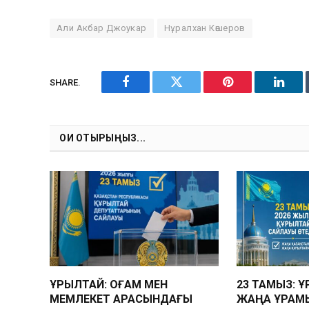
Али Акбар Джоукар
Нұралхан Көшеров
SHARE.
Facebook
Twitter
Pinterest
Linke
ОҚИ ОТЫРЫҢЫЗ...
ҚҰРЫЛТАЙ: ҚОҒАМ МЕН
23 ТАМЫЗ: 
МЕМЛЕКЕТ АРАСЫНДАҒЫ
ЖАҢА ҚҰРАМ