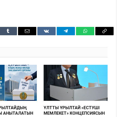
dIn
Tumblr
Email
VKontakte
Telegram
WhatsApp
Copy
Link
ҚҰРЫЛТАЙДЫҢ
ҰЛТТЫҚ ҚҰРЫЛТАЙ «ЕСТУШІ
Ы АНЫҚТАЛАТЫН
МЕМЛЕКЕТ» КОНЦЕПСИЯСЫН