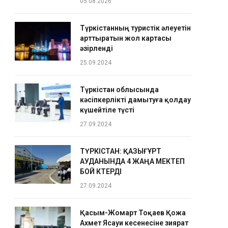
05.08.2026
Түркістанның туристік әлеуетін
арттыратын жол картасы
әзірленді
25.09.2024
Түркістан облысында
кәсіпкерлікті дамытуға қолдау
күшейтіле түсті
27.09.2024
ТҮРКІСТАН: ҚАЗЫҒҰРТ
АУДАНЫНДА 4 ЖАҢА МЕКТЕП
БОЙ КӨТЕРДІ
27.09.2024
Қасым-Жомарт Тоқаев Қожа
Ахмет Ясауи кесенесіне зиярат