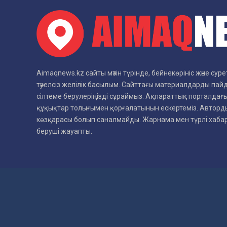
Aimaqnews.kz сайты мәтін түрінде, бейнекөрініс және су
тәуелсіз желілік басылым. Сайттағы материалдарды пай
сілтеме берулеріңізді сұраймыз. Ақпараттық порталдағы
құқықтар толығымен қорғалатынын ескертеміз. Авторды
көзқарасы болып саналмайды. Жарнама мен түрлі хаб
беруші жауапты.