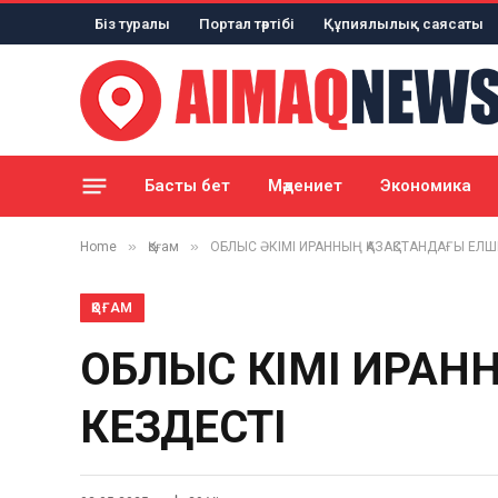
Біз туралы
Портал тәртібі
Құпиялылық саясаты
Басты бет
Мәдениет
Экономика
»
»
Home
Қоғам
ОБЛЫС ӘКІМІ ИРАННЫҢ ҚАЗАҚСТАНДАҒЫ ЕЛШ
ҚОҒАМ
ОБЛЫС ӘКІМІ ИРА
КЕЗДЕСТІ