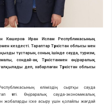
хан Көшеров Иран Ислам Республикасының
мен кездесті. Тараптар Түркістан облысы мен
зды тұстарын, соның ішінде сауда, туризм,
алы, сондай-ақ Түркістанмен өңіраралық
лқылады деп, хабарлаған Түркістан облысы
еспубликасының еліміздің сыртқы сауда
ап өтті. Өңіраралық сауда-экономикалық
н жобаларды іске асыру үшін қолайлы жағдай