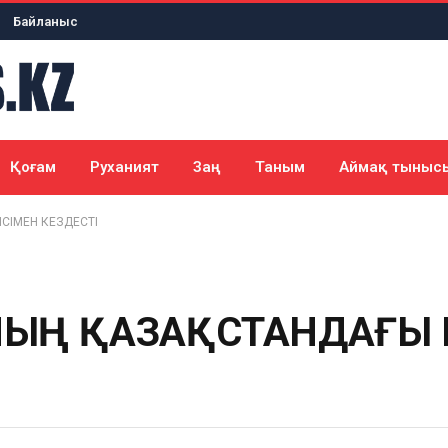
Байланыс
Қоғам
Руханият
Заң
Таным
Аймақ тыныс
ІСІМЕН КЕЗДЕСТІ
ННЫҢ ҚАЗАҚСТАНДАҒЫ