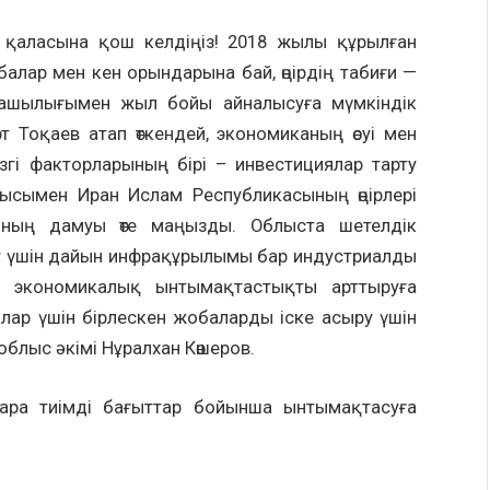
н қаласына қош келдіңіз! 2018 жылы құрылған
алар мен кен орындарына бай, өңірдің табиғи —
ашылығымен жыл бойы айналысуға мүмкіндік
Тоқаев атап өткендей, экономиканың өсуі мен
згі факторларының бірі – инвестициялар тарту
ысымен Иран Ислам Республикасының өңірлері
ның дамуы өте маңызды. Облыста шетелдік
ру үшін дайын инфрақұрылымы бар индустриалды
 – экономикалық ынтымақтастықты арттыруға
лар үшін бірлескен жобаларды іске асыру үшін
блыс әкімі Нұралхан Көшеров.
зара тиімді бағыттар бойынша ынтымақтасуға