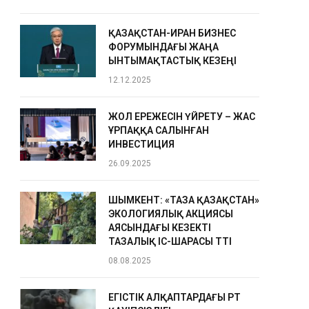
ҚАЗАҚСТАН-ИРАН БИЗНЕС
ФОРУМЫНДАҒЫ ЖАҢА
ЫНТЫМАҚТАСТЫҚ КЕЗЕҢІ
12.12.2025
ЖОЛ ЕРЕЖЕСІН ҮЙРЕТУ – ЖАС
ҰРПАҚҚА САЛЫНҒАН
ИНВЕСТИЦИЯ
26.09.2025
ШЫМКЕНТ: «ТАЗА ҚАЗАҚСТАН»
ЭКОЛОГИЯЛЫҚ АКЦИЯСЫ
АЯСЫНДАҒЫ КЕЗЕКТІ
ТАЗАЛЫҚ ІС-ШАРАСЫ ӨТТІ
08.08.2025
ЕГІСТІК АЛҚАПТАРДАҒЫ ӨРТ