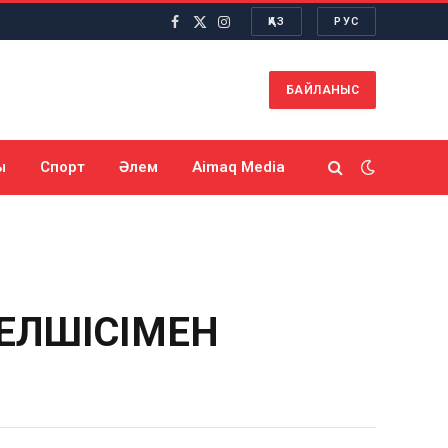
ҚАЗ
РУС
Facebook
X
Instagram
(Twitter)
БАЙЛАНЫС
ы
Спорт
Әлем
Aimaq Media
 ЕЛШІСІМЕН