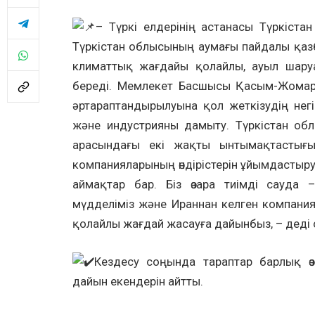
– Түркі елдерінің астанасы Түркіста
Түркістан облысының аумағы пайдалы қазб
климаттық жағдайы қолайлы, ауыл шару
береді. Мемлекет Басшысы Қасым-Жомарт 
әртараптандырылуына қол жеткізудің негі
және индустрияны дамыту. Түркістан обл
арасындағы екі жақты ынтымақтастығы
компанияларының өндірістерін ұйымдасты
аймақтар бар. Біз өзара тиімді сауда
мүдделіміз және Ираннан келген компания
қолайлы жағдай жасауға дайынбыз, – деді о
Кездесу соңында тараптар барлық ө
дайын екендерін айтты.