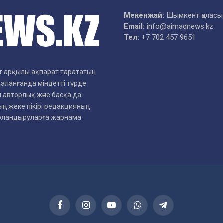
Мекенжай:
Шымкент қаласы
Email:
info@aimaqnews.kz
Тел:
+7 702 457 9651
рет арқылы ақпарат тарататын
даланғанда міндетті түрде
 авторлық және басқа да
ң жеке пікірі редакцияның
арландыруларға жарнама
Facebook
Instagram
YouTube
WhatsApp
Telegram