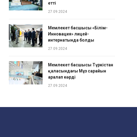
етті
27.09.2024
Мемлекет басшысы «Білім-
Инновация» лицей-
интернатында болды
27.09.2024
Мемлекет басшысы Түркістан
қаласындағы Мұз сарайын
аралап көрді
27.09.2024