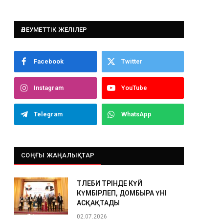
ӘЛЕУМЕТТІК ЖЕЛІЛЕР
Facebook
Twitter
Instagram
YouTube
Telegram
WhatsApp
СОҢҒЫ ЖАҢАЛЫҚТАР
ТӨЛЕБИ ТӨРІНДЕ КҮЙ
КҮМБІРЛЕП, ДОМБЫРА ҮНІ
АСҚАҚТАДЫ
02.07.2026