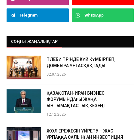
Telegram
WhatsApp
СОҢҒЫ ЖАҢАЛЫҚТАР
ТӨЛЕБИ ТӨРІНДЕ КҮЙ КҮМБІРЛЕП,
ДОМБЫРА ҮНІ АСҚАҚТАДЫ
02.07.2026
ҚАЗАҚСТАН-ИРАН БИЗНЕС
ФОРУМЫНДАҒЫ ЖАҢА
ЫНТЫМАҚТАСТЫҚ КЕЗЕҢІ
12.12.2025
ЖОЛ ЕРЕЖЕСІН ҮЙРЕТУ – ЖАС
ҰРПАҚҚА САЛЫНҒАН ИНВЕСТИЦИЯ