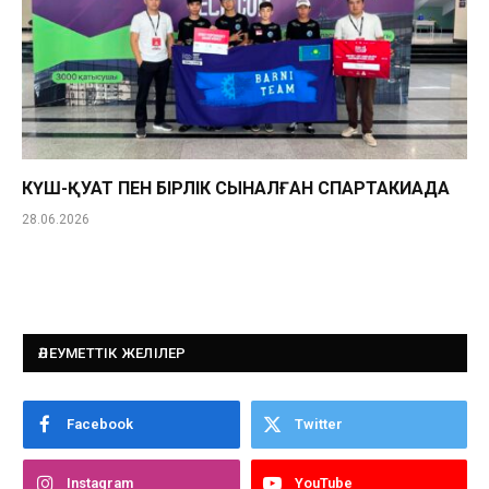
КҮШ-ҚУАТ ПЕН БІРЛІК СЫНАЛҒАН СПАРТАКИАДА
28.06.2026
ӘЛЕУМЕТТІК ЖЕЛІЛЕР
Facebook
Twitter
Instagram
YouTube