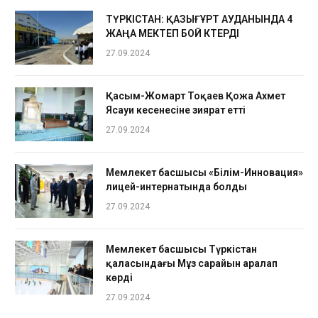
ТҮРКІСТАН: ҚАЗЫҒҰРТ АУДАНЫНДА 4
ЖАҢА МЕКТЕП БОЙ КӨТЕРДІ
27.09.2024
Қасым-Жомарт Тоқаев Қожа Ахмет
Ясауи кесенесіне зиярат етті
27.09.2024
Мемлекет басшысы «Білім-Инновация»
лицей-интернатында болды
27.09.2024
Мемлекет басшысы Түркістан
қаласындағы Мұз сарайын аралап
көрді
27.09.2024