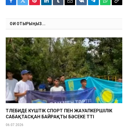
Facebook
Twitter
Pinterest
LinkedIn
Tumblr
Email
VKontakte
Telegram
WhatsApp
Copy
Link
ОҚИ ОТЫРЫҢЫЗ...
ТӨЛЕБИДЕ КҮШТІК СПОРТ ПЕН ЖАУАПКЕРШІЛІК
САБАҚТАСҚАН БАЙРАҚТЫ БӘСЕКЕ ӨТТІ
06.07.2026