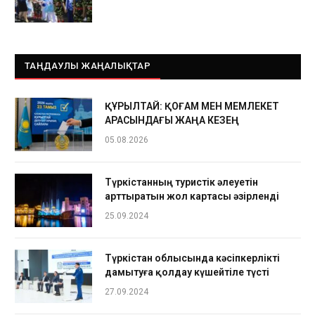
ТАҢДАУЛЫ ЖАҢАЛЫҚТАР
ҚҰРЫЛТАЙ: ҚОҒАМ МЕН МЕМЛЕКЕТ
АРАСЫНДАҒЫ ЖАҢА КЕЗЕҢ
05.08.2026
Түркістанның туристік әлеуетін
арттыратын жол картасы әзірленді
25.09.2024
Түркістан облысында кәсіпкерлікті
дамытуға қолдау күшейтіле түсті
27.09.2024