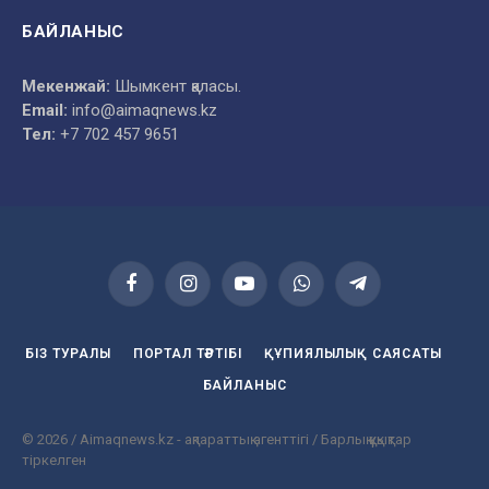
БАЙЛАНЫС
Мекенжай:
Шымкент қаласы.
Email:
info@aimaqnews.kz
Тел:
+7 702 457 9651
Facebook
Instagram
YouTube
WhatsApp
Telegram
БІЗ ТУРАЛЫ
ПОРТАЛ ТӘРТІБІ
ҚҰПИЯЛЫЛЫҚ САЯСАТЫ
БАЙЛАНЫС
© 2026 / Aimaqnews.kz - ақпараттық агенттігі / Барлық құқықтар
тіркелген