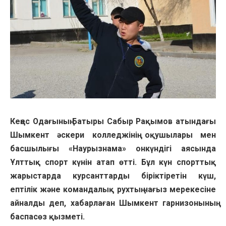
Кеңес Одағының Батыры Сабыр Рақымов атындағы
Шымкент әскери колледжінің оқушылары мен
басшылығы «Наурызнама» онкүндігі аясында
Ұлттық спорт күнін атап өтті. Бұл күн спорттық
жарыстарда курсанттарды біріктіретін күш,
ептілік және командалық рухтың нағыз мерекесіне
айналды деп, хабарлаған Шымкент гарнизонының
баспасөз қызметі.