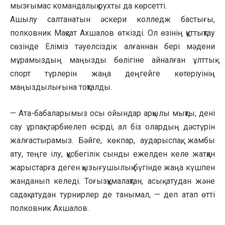
мызғымас командалық рухты да көрсетті.
Ашылу салтанатын әскери колледж бастығы,
полковник Мақсат Ахшалов өткізді. Ол өзінің құттықтау
сөзінде Еліміз тәуелсіздік алғаннан бері мәдени
мұрамыздың маңызды бөлігіне айналған ұлттық
спорт түрлерін жаңа деңгейге көтеріуінің
маңыздылығына тоқталды.
— Ата-бабаларымыз осы ойындар арқылы мықты, дені
сау ұрпақ тәрбиелеп өсірді, ал біз олардың дәстүрін
жалғастырамыз. Бәйге, көкпар, аударыспақ, жамбы
ату, теңге ілу, құсбегілік сынды ежелден келе жатқан
жарыстарға деген қызығушылық бүгінде жаңа күшпен
жанданып келеді. Тоғызқұмалақтан, асық атудан және
садақ атудан турнирлер де танымал, — деп атап өтті
полковник Ахшалов.