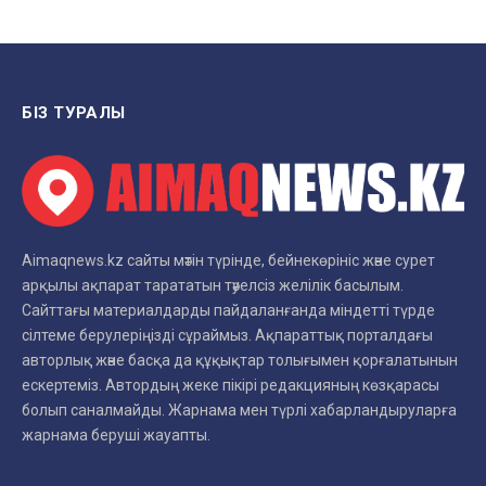
БІЗ ТУРАЛЫ
Aimaqnews.kz сайты мәтін түрінде, бейнекөрініс және сурет
арқылы ақпарат тарататын тәуелсіз желілік басылым.
Сайттағы материалдарды пайдаланғанда міндетті түрде
сілтеме берулеріңізді сұраймыз. Ақпараттық порталдағы
авторлық және басқа да құқықтар толығымен қорғалатынын
ескертеміз. Автордың жеке пікірі редакцияның көзқарасы
болып саналмайды. Жарнама мен түрлі хабарландыруларға
жарнама беруші жауапты.