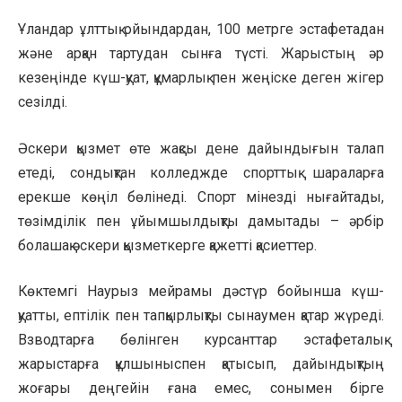
Ұландар ұлттық ойындардан, 100 метрге эстафетадан
және арқан тартудан сынға түсті. Жарыстың әр
кезеңінде күш-қуат, құмарлық пен жеңіске деген жігер
сезілді.
Әскери қызмет өте жақсы дене дайындығын талап
етеді, сондықтан колледжде спорттық шараларға
ерекше көңіл бөлінеді. Спорт мінезді нығайтады,
төзімділік пен ұйымшылдықты дамытады – әрбір
болашақ әскери қызметкерге қажетті қасиеттер.
Көктемгі Наурыз мейрамы дәстүр бойынша күш-
қуатты, ептілік пен тапқырлықты сынаумен қатар жүреді.
Взводтарға бөлінген курсанттар эстафеталық
жарыстарға құлшыныспен қатысып, дайындықтың
жоғары деңгейін ғана емес, сонымен бірге