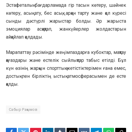
Эстафеталық бағдарламада гір тасын көтеру, шәйнек
көтеру, асық ату, бес асық, арқан тарту және қол күресі
сынды дәстүрлі жарыстар болды. Әр жарыста
эмоциялар асқақтап, жанкүйерлер жолдастарын
айқайлап қолдады.
Марапаттау рәсімінде жеңімпаздарға кубоктар, мақтау
қағаздары және естелік сыйлықтар табыс етілді. Бұл
күн өзінің жарқын спорттық жетістіктерімен ғана емес,
достық пен бірліктің ыстық атмосферасымен де есте
қалды.
Сабыр Рақымов