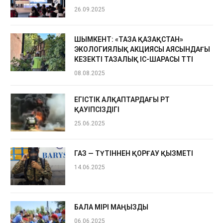
26.09.2025
ШЫМКЕНТ: «ТАЗА ҚАЗАҚСТАН»
ЭКОЛОГИЯЛЫҚ АКЦИЯСЫ АЯСЫНДАҒЫ
КЕЗЕКТІ ТАЗАЛЫҚ ІС-ШАРАСЫ ӨТТІ
08.08.2025
ЕГІСТІК АЛҚАПТАРДАҒЫ ӨРТ
ҚАУІПСІЗДІГІ
25.06.2025
ГАЗ — ТҮТІННЕН ҚОРҒАУ ҚЫЗМЕТІ
14.06.2025
БАЛА ӨМІРІ МАҢЫЗДЫ
06.06.2025