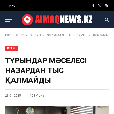
РУС
Facebook
X
Inst
(Twitter)
»
»
Home
Қоғам
ТҰРҒЫНДАР МӘСЕЛЕСІ НАЗАРДАН ТЫС ҚАЛМАЙДЫ
ҚОҒАМ
ТҰРҒЫНДАР МӘСЕЛЕСІ
НАЗАРДАН ТЫС
ҚАЛМАЙДЫ
23.01.2025
168
Views