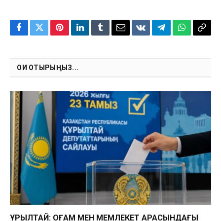
Facebook
Twitter
Pinterest
LinkedIn
Tumblr
Email
VKontakte
Telegram
WhatsApp
Copy
Link
ОҚИ ОТЫРЫҢЫЗ...
ҚҰРЫЛТАЙ: ҚОҒАМ МЕН МЕМЛЕКЕТ АРАСЫНДАҒЫ