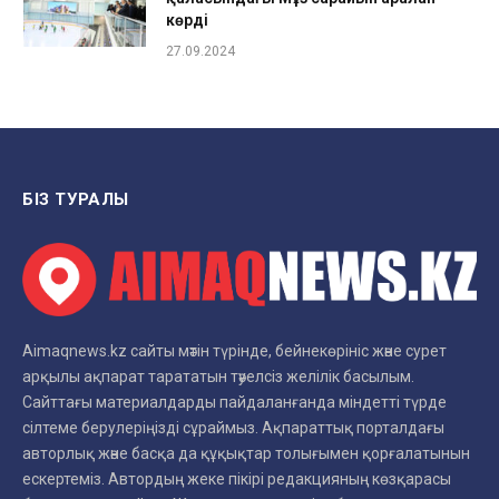
көрді
27.09.2024
БІЗ ТУРАЛЫ
Aimaqnews.kz сайты мәтін түрінде, бейнекөрініс және сурет
арқылы ақпарат тарататын тәуелсіз желілік басылым.
Сайттағы материалдарды пайдаланғанда міндетті түрде
сілтеме берулеріңізді сұраймыз. Ақпараттық порталдағы
авторлық және басқа да құқықтар толығымен қорғалатынын
ескертеміз. Автордың жеке пікірі редакцияның көзқарасы