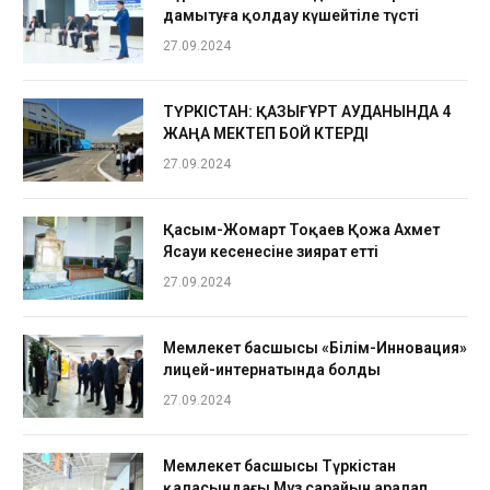
дамытуға қолдау күшейтіле түсті
27.09.2024
ТҮРКІСТАН: ҚАЗЫҒҰРТ АУДАНЫНДА 4
ЖАҢА МЕКТЕП БОЙ КӨТЕРДІ
27.09.2024
Қасым-Жомарт Тоқаев Қожа Ахмет
Ясауи кесенесіне зиярат етті
27.09.2024
Мемлекет басшысы «Білім-Инновация»
лицей-интернатында болды
27.09.2024
Мемлекет басшысы Түркістан
қаласындағы Мұз сарайын аралап