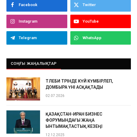
Facebook
Twitter
Instagram
YouTube
Telegram
WhatsApp
СОҢҒЫ ЖАҢАЛЫҚТАР
ТӨЛЕБИ ТӨРІНДЕ КҮЙ КҮМБІРЛЕП,
ДОМБЫРА ҮНІ АСҚАҚТАДЫ
02.07.2026
ҚАЗАҚСТАН-ИРАН БИЗНЕС
ФОРУМЫНДАҒЫ ЖАҢА
ЫНТЫМАҚТАСТЫҚ КЕЗЕҢІ
12.12.2025