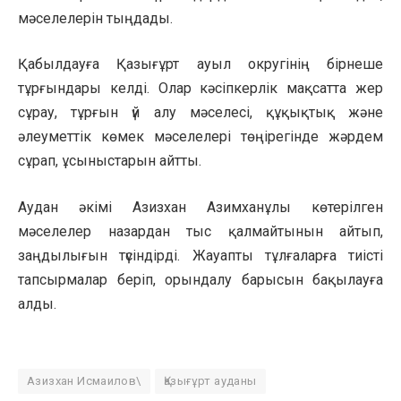
мәселелерін тыңдады.
Қабылдауға Қазығұрт ауыл округінің бірнеше
тұрғындары келді. Олар кәсіпкерлік мақсатта жер
сұрау, тұрғын үй алу мәселесі, құқықтық және
әлеуметтік көмек мәселелері төңірегінде жәрдем
сұрап, ұсыныстарын айтты.
Аудан әкімі Азизхан Азимханұлы көтерілген
мәселелер назардан тыс қалмайтынын айтып,
заңдылығын түсіндірді. Жауапты тұлғаларға тиісті
тапсырмалар беріп, орындалу барысын бақылауға
алды.
Азизхан Исмаилов\
Қазығұрт ауданы