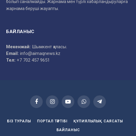
болып саналмайды. Жарнама мен түрлі хабарландыруларға
жарнама беруші жауапты.
БАЙЛАНЫС
Мекенжай:
Шымкент қаласы.
Email:
info@aimaqnews.kz
Тел:
+7 702 457 9651
Facebook
Instagram
YouTube
WhatsApp
Telegram
БІЗ ТУРАЛЫ
ПОРТАЛ ТӘРТІБІ
ҚҰПИЯЛЫЛЫҚ САЯСАТЫ
БАЙЛАНЫС