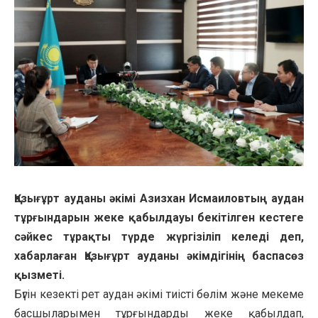
Қазығұрт ауданы әкімі Азизхан Исмаиловтың аудан
тұрғындарын жеке қабылдауы бекітілген кестеге
сәйкес тұрақты түрде жүргізіліп келеді деп,
хабарлаған Қазығұрт ауданы әкімдігінің баспасөз
қызметі.
Бүгін кезекті рет аудан әкімі тиісті бөлім және мекеме
басшыларымен тұрғындарды жеке қабылдап,