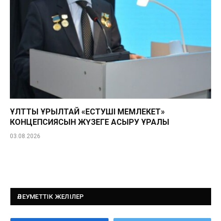
ҰЛТТЫҚ ҚҰРЫЛТАЙ «ЕСТУШІ МЕМЛЕКЕТ»
КОНЦЕПСИЯСЫН ЖҮЗЕГЕ АСЫРУ ҚҰРАЛЫ
03.08.2026
ӘЛЕУМЕТТІК ЖЕЛІЛЕР