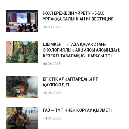
ЖОЛ ЕРЕЖЕСІН ҮЙРЕТУ – ЖАС
ҰРПАҚҚА САЛЫНҒАН ИНВЕСТИЦИЯ
26.09.2025
ШЫМКЕНТ: «ТАЗА ҚАЗАҚСТАН»
ЭКОЛОГИЯЛЫҚ АКЦИЯСЫ АЯСЫНДАҒЫ
КЕЗЕКТІ ТАЗАЛЫҚ ІС-ШАРАСЫ ӨТТІ
08.08.2025
ЕГІСТІК АЛҚАПТАРДАҒЫ ӨРТ
ҚАУІПСІЗДІГІ
25.06.2025
ГАЗ — ТҮТІННЕН ҚОРҒАУ ҚЫЗМЕТІ
14.06.2025