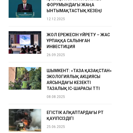
ФОРУМЫНДАҒЫ ЖАҢА
ЫНТЫМАҚТАСТЫҚ КЕЗЕҢІ
12.12.2025
ЖОЛ ЕРЕЖЕСІН ҮЙРЕТУ – ЖАС
ҰРПАҚҚА САЛЫНҒАН
ИНВЕСТИЦИЯ
26.09.2025
ШЫМКЕНТ: «ТАЗА ҚАЗАҚСТАН»
ЭКОЛОГИЯЛЫҚ АКЦИЯСЫ
АЯСЫНДАҒЫ КЕЗЕКТІ
ТАЗАЛЫҚ ІС-ШАРАСЫ ӨТТІ
08.08.2025
ЕГІСТІК АЛҚАПТАРДАҒЫ ӨРТ
ҚАУІПСІЗДІГІ
25.06.2025