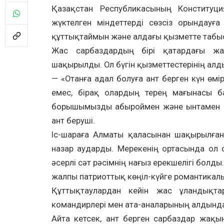
Қазақстан Республикасының Конституци
жүктелген міндеттерді сөзсіз орындауға
құттықтаймын және алдағы қызметте табыс т
Жас сарбаздардың бірі қатардағы ж
шақырылды. Ол бүгін қызметтестерінің алд
— «Отанға адал болуға ант берген күн өмір
емес, бірақ олардың терең мағынасы ба
борышымызды абыроймен және ынтамен ор
ант беруші.
Іс-шараға Алматы қаласынан шақырылған
назар аударды. Мерекенің ортасында ол с
әсерлі сәт рәсімнің нағыз ерекшелігі болды
жалпы патриоттық көңіл-күйге романтикалы
Құттықтаулардан кейін жас ұландықта
командирлері мен ата-аналарының алдында
Айта кетсек, ант берген сарбаздар жақы