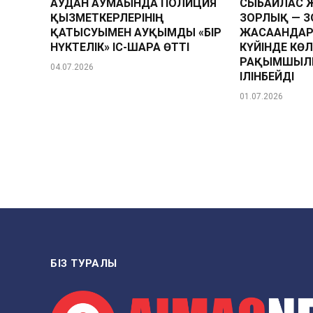
АУДАН АУМАҒЫНДА ПОЛИЦИЯ
СЫБАЙЛАС 
ҚЫЗМЕТКЕРЛЕРІНІҢ
ЗОРЛЫҚ — 
ҚАТЫСУЫМЕН АУҚЫМДЫ «БІР
ЖАСАҒАНДАР
НҮКТЕЛІК» ІС-ШАРА ӨТТІ
КҮЙІНДЕ КӨЛ
РАҚЫМШЫЛЫ
04.07.2026
ІЛІНБЕЙДІ
01.07.2026
БІЗ ТУРАЛЫ