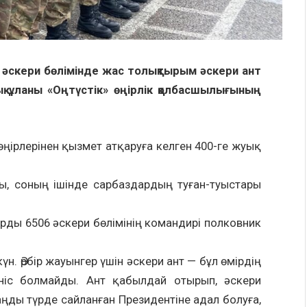
6 әскери бөлімінде жас толықтырым әскери ант
қ ұланы «Оңтүстік» өңірлік қолбасшылығының
 өңірлерінен қызмет атқаруға келген 400-ге жуық
ы, соның ішінде сарбаздардың туған-туыстары
рды 6506 әскери бөлімінің командирі полковник
үн. Әрбір жауынгер үшін әскери ант — бұл өмірдің
ніс болмайды. Ант қабылдай отырып, әскери
ңды түрде сайланған Президентіне адал болуға,