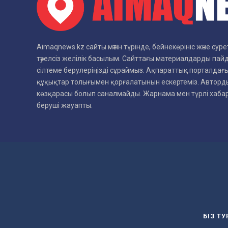
Aimaqnews.kz сайты мәтін түрінде, бейнекөрініс және су
тәуелсіз желілік басылым. Сайттағы материалдарды пай
сілтеме берулеріңізді сұраймыз. Ақпараттық порталдағы
құқықтар толығымен қорғалатынын ескертеміз. Авторды
көзқарасы болып саналмайды. Жарнама мен түрлі хаб
беруші жауапты.
БІЗ Т