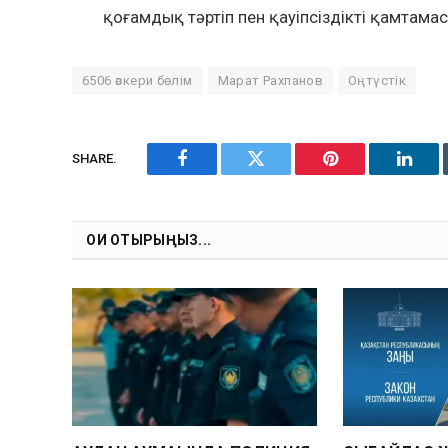
қоғамдық тәртіп пен қауіпсіздікті қамтамас
6506 әскери бөлім
Марат Рахпанов
Оңтүстік
SHARE.
Facebook
Twitter
Pinterest
Linke
ОҚИ ОТЫРЫҢЫЗ...