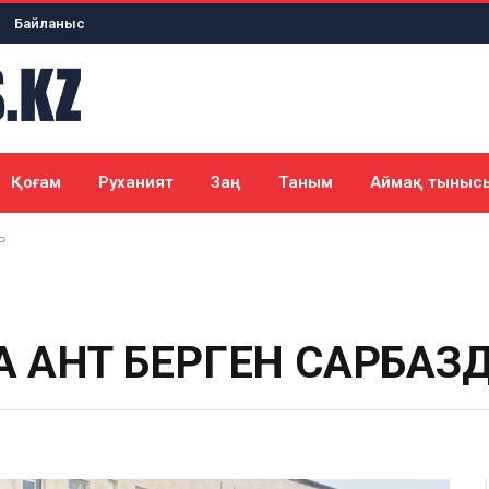
Байланыс
Қоғам
Руханият
Заң
Таным
Аймақ тыныс
Р
ҒА АНТ БЕРГЕН САРБАЗ