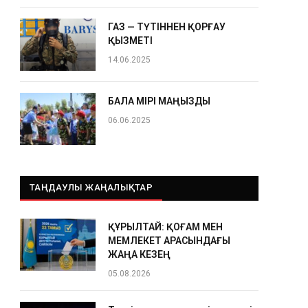
ГАЗ — ТҮТІННЕН ҚОРҒАУ
ҚЫЗМЕТІ
14.06.2025
БАЛА ӨМІРІ МАҢЫЗДЫ
06.06.2025
ТАҢДАУЛЫ ЖАҢАЛЫҚТАР
ҚҰРЫЛТАЙ: ҚОҒАМ МЕН
МЕМЛЕКЕТ АРАСЫНДАҒЫ
ЖАҢА КЕЗЕҢ
05.08.2026