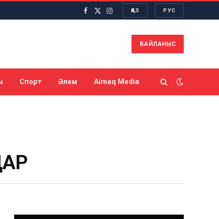
ҚАЗ
РУС
Facebook
X
Instagram
(Twitter)
БАЙЛАНЫС
ы
Спорт
Әлем
Aimaq Media
ДАР