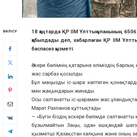
18 қаңтарда ҚР ІІМ Ұлттық ұланының 650
БӨЛІСУ
қабылдады деп, хабарлаған ҚР ІІМ Ұлтты
баспасөз қызметі.
Әскери бөлімнің қатарына еліміздің барлық
жас сарбаз қосылды.
Бұл маңызды іс-шара көптеген қонақтард
мен жақындарын жинады.
Осы салтанатты іс-шарамен жас ұландықта
Марат Рахпанов құттықтады.
— «Бүгін біздің әскери бөлімде салтанатты к
бұзылмайтын Заңы, одан ешқандай шегі
қызметші Қазақстан халқына және оның за