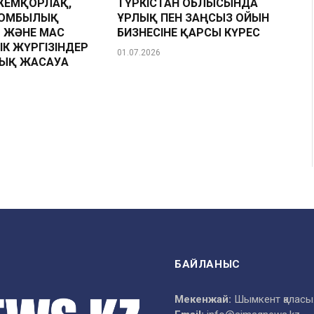
ЖЕМҚОРЛАҚ,
ТҮРКІСТАН ОБЛЫСЫНДА
ЗОМБЫЛЫҚ
ҰРЛЫҚ ПЕН ЗАҢСЫЗ ОЙЫН
 ЖӘНЕ МАС
БИЗНЕСІНЕ ҚАРСЫ КҮРЕС
ІК ЖҮРГІЗІНДЕР
01.07.2026
Қ ЖАСАУҒА
БАЙЛАНЫС
Мекенжай:
Шымкент қаласы