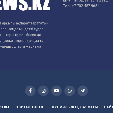
Email:
info@aimaqnews.kz
Тел:
+7 702 457 9651
рет арқылы ақпарат тарататын
даланғанда міндетті түрде
 авторлық және басқа да
ң жеке пікірі редакцияның
арландыруларға жарнама
Facebook
Instagram
YouTube
WhatsApp
Telegram
УРАЛЫ
ПОРТАЛ ТӘРТІБІ
ҚҰПИЯЛЫЛЫҚ САЯСАТЫ
БАЙ