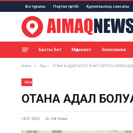
Біз туралы
Портал тәртібі
Құпиялылық саясаты
Басты бет
Мәдениет
Экономика
»
»
Home
Заң
ОТАНҒА АДАЛ БОЛУҒА АНТ БЕРГЕН САРБАЗДА
ЗАҢ
ОТАНҒА АДАЛ БОЛУ
18.01.2025
168
Views