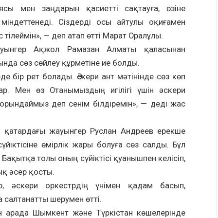
ясы мен заңдарын қасиетті сақтауға, өзіне
 міндеттенеді. Сіздерді осы айтулы оқиғамен
ілеймін», — деп атап өтті Марат Оралұлы.
ауынгер Ақжол Рамазан Алматы қаласынан
ында сөз сөйлеу құрметіне ие болды.
де бір рет болады. Әскери ант мәтінінде сөз көп
р. Мен өз Отанымыздың игілігі үшін әскери
ындаймыз деп сенім білдіремін», — деді жас
 қатардағы жауынгер Руслан Андреев ерекше
үйіктісіне өмірлік жары болуға сөз салды. Бұл
. Бақытқа толы оның сүйіктісі қуанышпен келісіп,
қ әсер қосты.
р, әскери оркестрдің үнімен қадам басып,
 салтанатты шерумен өтті.
н арада Шымкент және Түркістан көшелерінде