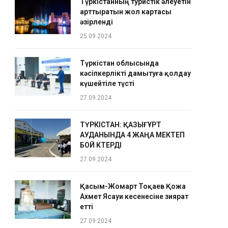
Түркістанның туристік әлеуетін
арттыратын жол картасы
әзірленді
25.09.2024
Түркістан облысында
кәсіпкерлікті дамытуға қолдау
күшейтіле түсті
27.09.2024
ТҮРКІСТАН: ҚАЗЫҒҰРТ
АУДАНЫНДА 4 ЖАҢА МЕКТЕП
БОЙ КӨТЕРДІ
27.09.2024
Қасым-Жомарт Тоқаев Қожа
Ахмет Ясауи кесенесіне зиярат
етті
27.09.2024