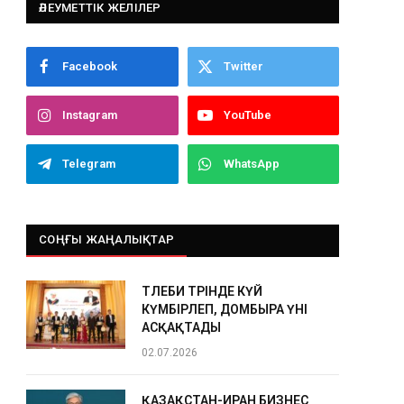
ӘЛЕУМЕТТІК ЖЕЛІЛЕР
Facebook
Twitter
Instagram
YouTube
Telegram
WhatsApp
СОҢҒЫ ЖАҢАЛЫҚТАР
ТӨЛЕБИ ТӨРІНДЕ КҮЙ
КҮМБІРЛЕП, ДОМБЫРА ҮНІ
АСҚАҚТАДЫ
02.07.2026
ҚАЗАҚСТАН-ИРАН БИЗНЕС