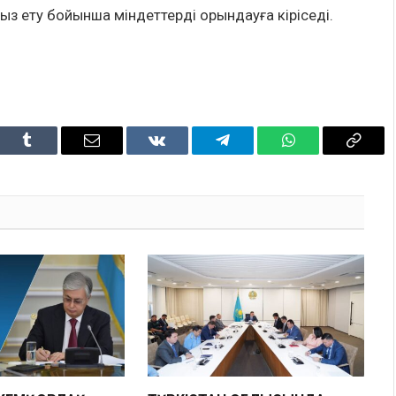
ыз ету бойынша міндеттерді орындауға кіріседі.
dIn
Tumblr
Email
VKontakte
Telegram
WhatsApp
Copy
Link