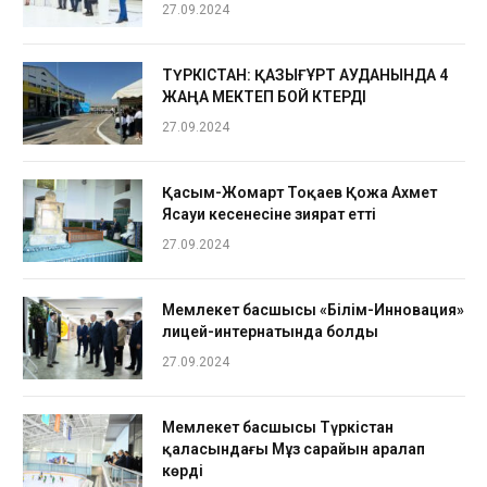
27.09.2024
ТҮРКІСТАН: ҚАЗЫҒҰРТ АУДАНЫНДА 4
ЖАҢА МЕКТЕП БОЙ КӨТЕРДІ
27.09.2024
Қасым-Жомарт Тоқаев Қожа Ахмет
Ясауи кесенесіне зиярат етті
27.09.2024
Мемлекет басшысы «Білім-Инновация»
лицей-интернатында болды
27.09.2024
Мемлекет басшысы Түркістан
қаласындағы Мұз сарайын аралап
көрді