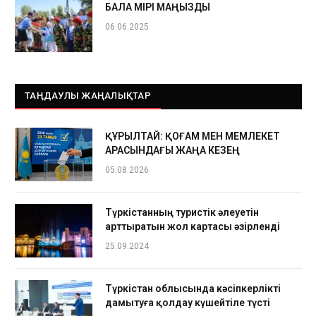
БАЛА ӨМІРІ МАҢЫЗДЫ
06.06.2025
ТАҢДАУЛЫ ЖАҢАЛЫҚТАР
ҚҰРЫЛТАЙ: ҚОҒАМ МЕН МЕМЛЕКЕТ
АРАСЫНДАҒЫ ЖАҢА КЕЗЕҢ
05.08.2026
Түркістанның туристік әлеуетін
арттыратын жол картасы әзірленді
25.09.2024
Түркістан облысында кәсіпкерлікті
дамытуға қолдау күшейтіле түсті