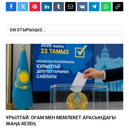
Facebook
Twitter
Pinterest
LinkedIn
Tumblr
Email
VKontakte
Telegram
WhatsApp
Copy
Link
ОҚИ ОТЫРЫҢЫЗ...
ҚҰРЫЛТАЙ: ҚОҒАМ МЕН МЕМЛЕКЕТ АРАСЫНДАҒЫ
ЖАҢА КЕЗЕҢ