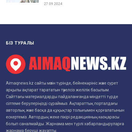
27.09.2024
БІЗ ТУРАЛЫ
Aimaqnews.kz сайты мәтін түрінде, бейнекөрініс және сурет
арқылы ақпарат тарататын тәуелсіз желілік басылым.
Сайттағы материалдарды пайдаланғанда міндетті түрде
сілтеме берулеріңізді сұраймыз. Ақпараттық порталдағы
авторлық және басқа да құқықтар толығымен қорғалатынын
ескертеміз. Автордың жеке пікірі редакцияның көзқарасы
болып саналмайды. Жарнама мен түрлі хабарландыруларға
жарнама беруші жауапты.