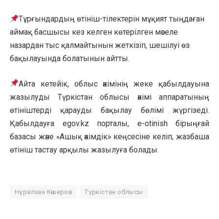
Тұрғындардың өтініш-тілектерін мұқият тыңдаған
аймақ басшысы кез келген көтерілген мәселе
назардан тыс қалмайтынын жеткізіп, шешілуі өз
бақылауында болатынын айтты.
Айта кетейік, облыс әкімінің жеке қабылдауына
жазылуды Түркістан облысы әкімі аппаратының
өтініштерді қарауды бақылау бөлімі жүргізеді.
Қабылдауға egov.kz порталы, е-otinish бірыңғай
базасы және «Ашық әкімдік» кеңсесіне келіп, жазбаша
өтініш тастау арқылы жазылуға болады.
Нұралхан Көшеров
Түркістан облысы