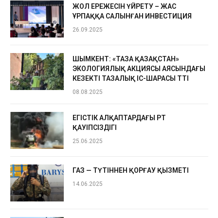
ЖОЛ ЕРЕЖЕСІН ҮЙРЕТУ – ЖАС
ҰРПАҚҚА САЛЫНҒАН ИНВЕСТИЦИЯ
26.09.2025
ШЫМКЕНТ: «ТАЗА ҚАЗАҚСТАН»
ЭКОЛОГИЯЛЫҚ АКЦИЯСЫ АЯСЫНДАҒЫ
КЕЗЕКТІ ТАЗАЛЫҚ ІС-ШАРАСЫ ӨТТІ
08.08.2025
ЕГІСТІК АЛҚАПТАРДАҒЫ ӨРТ
ҚАУІПСІЗДІГІ
25.06.2025
ГАЗ — ТҮТІННЕН ҚОРҒАУ ҚЫЗМЕТІ
14.06.2025