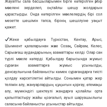
Жауапты сала басшыларымен бірге көтерілген әрбір
мәселені зерделеп, оңтайлы шешу жолдарын
қарастырды. Онда көтерілген мәселелердің бірі сол
мезетте шешімін тапса, бірінің шешілуіне уақыт
қажет.
Жеке қабылдауға Түркістан, Кентау, Арыс,
Шымкент қалаларынан және Созақ, Сайрам, Келес,
Сарыағаш аудандарының азаматтары келді. Олар сан
түрлі мәселе көтерді. Қабылдау барысында жұмыс
сұраған азаматтарға жұмыс ұсынылды,
денсаулығына байланысты көмек сұрағандарға тиісті
қолдау көрсетілетіні айтылды. Сонымен қатар жер
телімін алу, жануарлардың құқығын қорғау, өтемақы
алу, мүмкіндігі шектеулі жандарға қолайлы орта
қалыптастыру жайы қозғалып, ауыл шаруашылығы
саласына байланысты ұсыныстар айтылды.