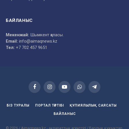
БАЙЛАНЫС
Мекенжай:
Шымкент қаласы.
Email:
info@aimaqnews.kz
Тел:
+7 702 457 9651
Facebook
Instagram
YouTube
WhatsApp
Telegram
БІЗ ТУРАЛЫ
ПОРТАЛ ТӘРТІБІ
ҚҰПИЯЛЫЛЫҚ САЯСАТЫ
БАЙЛАНЫС
© 2026 / Aimaqnews.kz - ақпараттық агенттігі / Барлық құқықтар