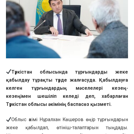
Түркістан облысында тұрғындарды жеке
қабылдау тұрақты түрде жалғасуда. Қабылдауға
келген тұрғындардың мәселелері кезең-
кезеңімен шешіліп келеді деп, хабарлаған
Түркістан облысы әкімінің баспасөз қызметі.
Облыс әкімі Нұралхан Көшеров өңір тұрғындарын
жеке қабылдап, өтініш-талаптарын тыңдады.