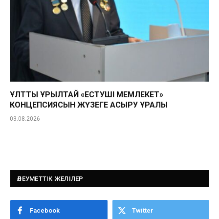
ҰЛТТЫҚ ҚҰРЫЛТАЙ «ЕСТУШІ МЕМЛЕКЕТ»
КОНЦЕПСИЯСЫН ЖҮЗЕГЕ АСЫРУ ҚҰРАЛЫ
03.08.2026
ӘЛЕУМЕТТІК ЖЕЛІЛЕР
Facebook
Twitter