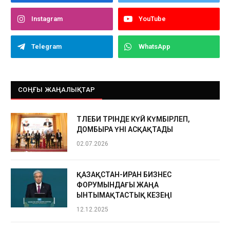
Instagram
YouTube
Telegram
WhatsApp
СОҢҒЫ ЖАҢАЛЫҚТАР
ТӨЛЕБИ ТӨРІНДЕ КҮЙ КҮМБІРЛЕП,
ДОМБЫРА ҮНІ АСҚАҚТАДЫ
02.07.2026
ҚАЗАҚСТАН-ИРАН БИЗНЕС
ФОРУМЫНДАҒЫ ЖАҢА
ЫНТЫМАҚТАСТЫҚ КЕЗЕҢІ
12.12.2025