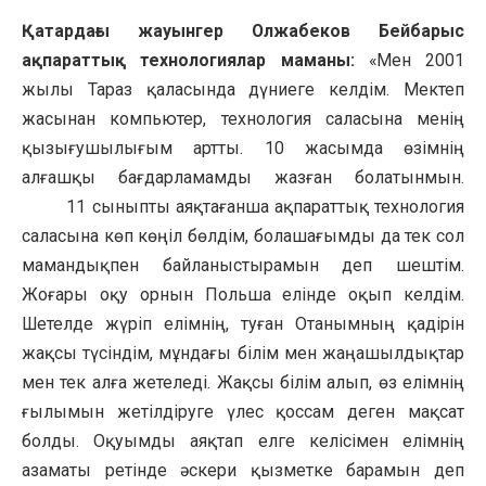
Қатардағы жауынгер Олжабеков Бейбарыс
ақпараттық технологиялар маманы:
«Мен 2001
жылы Тараз қаласында дүниеге келдім. Мектеп
жасынан компьютер, технология саласына менің
қызығушылығым артты. 10 жасымда өзімнің
алғашқы бағдарламамды жазған болатынмын.
11 сыныпты аяқтағанша ақпараттық технология
саласына көп көңіл бөлдім, болашағымды да тек сол
мамандықпен байланыстырамын деп шештім.
Жоғары оқу орнын Польша елінде оқып келдім.
Шетелде жүріп елімнің, туған Отанымның қадірін
жақсы түсіндім, мұндағы білім мен жаңашылдықтар
мен тек алға жетеледі. Жақсы білім алып, өз елімнің
ғылымын жетілдіруге үлес қоссам деген мақсат
болды. Оқуымды аяқтап елге келісімен елімнің
азаматы ретінде әскери қызметке барамын деп