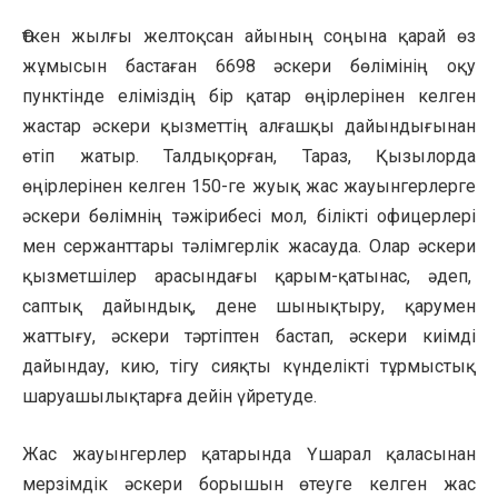
Өткен жылғы желтоқсан айының соңына қарай өз
жұмысын бастаған 6698 әскери бөлімінің оқу
пунктінде еліміздің бір қатар өңірлерінен келген
жастар әскери қызметтің алғашқы дайындығынан
өтіп жатыр. Талдықорған, Тараз, Қызылорда
өңірлерінен келген 150-ге жуық жас жауынгерлерге
әскери бөлімнің тәжірибесі мол, білікті офицерлері
мен сержанттары тәлімгерлік жасауда. Олар әскери
қызметшілер арасындағы қарым-қатынас, әдеп,
саптық дайындық, дене шынықтыру, қарумен
жаттығу, әскери тәртіптен бастап, әскери киімді
дайындау, кию, тігу сияқты күнделікті тұрмыстық
шаруашылықтарға дейін үйретуде.
Жас жауынгерлер қатарында Үшарал қаласынан
мерзімдік әскери борышын өтеуге келген жас