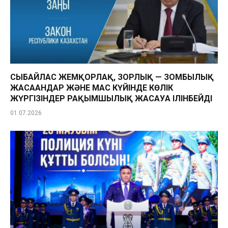
СЫБАЙЛАС ЖЕМҚОРЛАҚ, ЗОРЛЫҚ — ЗОМБЫЛЫҚ
ЖАСАҒАНДАР ЖӘНЕ МАС КҮЙІНДЕ КӨЛІК
ЖҮРГІЗІНДЕР РАҚЫМШЫЛЫҚ ЖАСАУҒА ІЛІНБЕЙДІ
01.07.2026