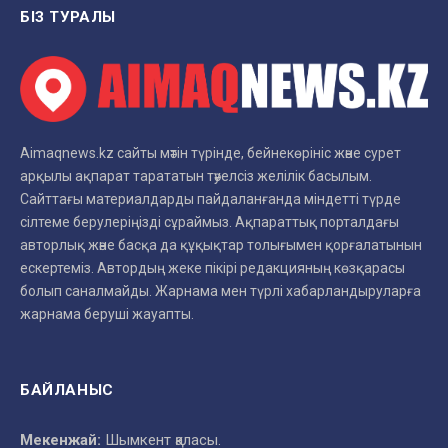
БІЗ ТУРАЛЫ
Aimaqnews.kz сайты мәтін түрінде, бейнекөрініс және сурет
арқылы ақпарат тарататын тәуелсіз желілік басылым.
Сайттағы материалдарды пайдаланғанда міндетті түрде
сілтеме берулеріңізді сұраймыз. Ақпараттық порталдағы
авторлық және басқа да құқықтар толығымен қорғалатынын
ескертеміз. Автордың жеке пікірі редакцияның көзқарасы
болып саналмайды. Жарнама мен түрлі хабарландыруларға
жарнама беруші жауапты.
БАЙЛАНЫС
Мекенжай:
Шымкент қаласы.