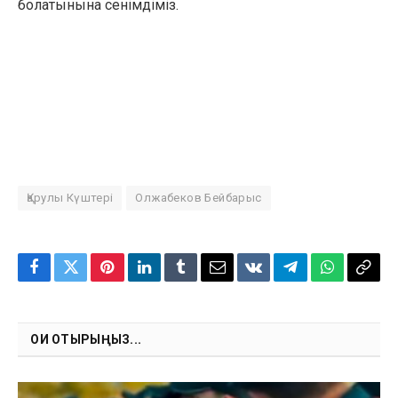
болатынына сенімдіміз.
Қарулы Күштері
Олжабеков Бейбарыс
Facebook
Twitter
Pinterest
LinkedIn
Tumblr
Email
VKontakte
Telegram
WhatsApp
Copy
Link
ОҚИ ОТЫРЫҢЫЗ...