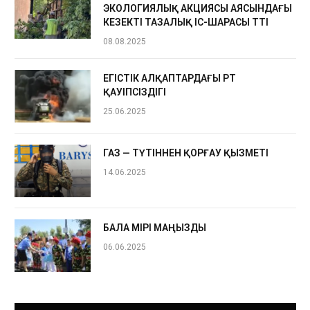
ЭКОЛОГИЯЛЫҚ АКЦИЯСЫ АЯСЫНДАҒЫ
КЕЗЕКТІ ТАЗАЛЫҚ ІС-ШАРАСЫ ӨТТІ
08.08.2025
ЕГІСТІК АЛҚАПТАРДАҒЫ ӨРТ
ҚАУІПСІЗДІГІ
25.06.2025
ГАЗ — ТҮТІННЕН ҚОРҒАУ ҚЫЗМЕТІ
14.06.2025
БАЛА ӨМІРІ МАҢЫЗДЫ
06.06.2025