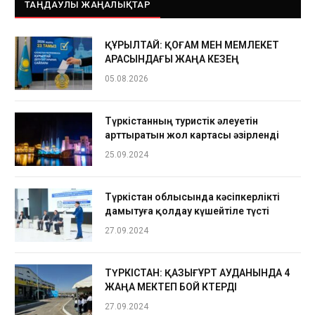
ТАҢДАУЛЫ ЖАҢАЛЫҚТАР
ҚҰРЫЛТАЙ: ҚОҒАМ МЕН МЕМЛЕКЕТ
АРАСЫНДАҒЫ ЖАҢА КЕЗЕҢ
05.08.2026
Түркістанның туристік әлеуетін
арттыратын жол картасы әзірленді
25.09.2024
Түркістан облысында кәсіпкерлікті
дамытуға қолдау күшейтіле түсті
27.09.2024
ТҮРКІСТАН: ҚАЗЫҒҰРТ АУДАНЫНДА 4
ЖАҢА МЕКТЕП БОЙ КӨТЕРДІ
27.09.2024