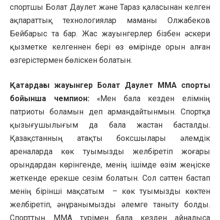
спортшы Болат Даулет және Тараз қаласынан келген
ақпараттық технологиялар маманы Олжабеков
Бейбарыс та бар. Жас жауынгерлер бізбен әскери
қызметке келгеннен бері өз өмірінде орын алған
өзгерістермен бөліскен болатын.
Қатардағы жауынгер Болат Даулет ММА спорты
бойынша чемпион:
«Мен бала кезден елімнің
патриоты боламын деп армандайтынмын. Спортқа
қызығушылығым да бала жастан басталды.
Қазақстанның атақты боксшылары әлемдік
ареналарда көк туымызды желбіретіп жоғары
орындардан көрінгенде, менің ішімде өзім жеңіске
жеткенде ерекше сезім болатын. Сол сәттен бастап
менің бірінші мақсатым – көк туымызды көктен
желбіретіп, әнұранымызды әлемге таныту болды.
Спорттың ММА түрімен бала кезден айналыса