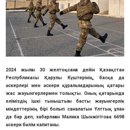
2024 жылғы 30 желтоқсанға дейін Қазақстан
Республикасы Қарулы Күштерінің, басқа да
әскерлері мен әскери құралымдарының қатары
жас жауынгерлермен толықты. Оның қатарында
еліміздің ішкі тыныштығы басты жауынгерлік
міндеттерінің бірі болып саналатын Ұлттық ұлан
да бар деп, хабарлаған Малика Шынжігітова 6698
әскери бөлім капитаны.