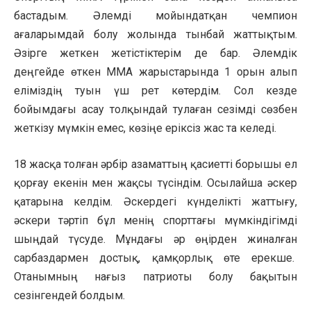
бастадым. Әлемді мойындатқан чемпион
ағаларымдай болу жолында тынбай жаттықтым.
Әзірге жеткен жетістіктерім де бар. Әлемдік
деңгейде өткен ММА жарыстарында 1 орын алып
еліміздің туын үш рет көтердім. Сол кезде
бойымдағы асау толқындай тулаған сезімді сөзбен
жеткізу мүмкін емес, көзіңе еріксіз жас та келеді.
18 жасқа толған әрбір азаматтың қасиетті борышы ел
қорғау екенін мен жақсы түсіндім. Осылайша әскер
қатарына келдім. Әскердегі күнделікті жаттығу,
әскери тәртіп бұл менің спорттағы мүмкіндігімді
шыңдай түсуде. Мұндағы әр өңірден жиналған
сарбаздармен достық, қамқорлық өте ерекше.
Отанымның нағыз патриоты болу бақытын
сезінгендей болдым.