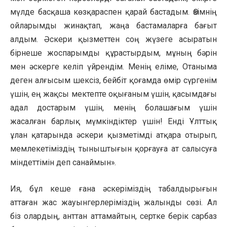
мүлде басқаша көзқараспен қарай бастадым. Өзімнің
ойларымды жинақтап, жаңа бастамаларға бағыт
алдым. Әскери қызметтен соң жүзеге асыратын
бірнеше жоспарымды құрастырдым, мұның бәрін
мен әскерге келіп үйрендім. Менің еліме, Отаныма
деген алғысым шексіз, бейбіт қоғамда өмір сүргенім
үшін, ең жақсы мектепте оқығаным үшін, қасымдағы
адал достарым үшін, менің болашағым үшін
жасалған барлық мүмкіндіктер үшін! Енді Ұлттық
ұлан қатарында әскери қызметімді атқара отырып,
мемлекетіміздің тыныштығын қорғауға ат салысуға
міндеттімін деп санаймын».
Ия, бұл кеше ғана әскеріміздің табалдырығын
аттаған жас жауынгерлеріміздің жалынды сөзі. Ал
біз олардың, анттан аттамайтын, сертке берік сарбаз