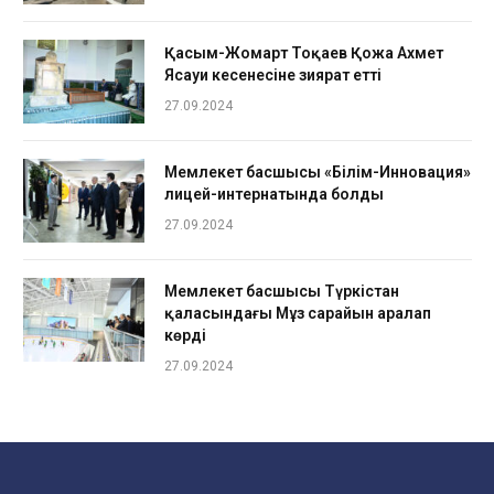
Қасым-Жомарт Тоқаев Қожа Ахмет
Ясауи кесенесіне зиярат етті
27.09.2024
Мемлекет басшысы «Білім-Инновация»
лицей-интернатында болды
27.09.2024
Мемлекет басшысы Түркістан
қаласындағы Мұз сарайын аралап
көрді
27.09.2024