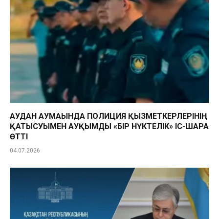
АУДАН АУМАҒЫНДА ПОЛИЦИЯ ҚЫЗМЕТКЕРЛЕРІНІҢ
ҚАТЫСУЫМЕН АУҚЫМДЫ «БІР НҮКТЕЛІК» ІС-ШАРА
ӨТТІ
04.07.2026