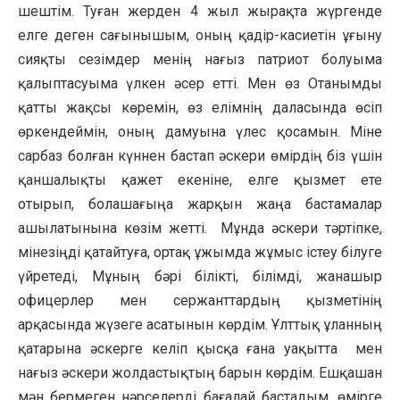
шештім. Туған жерден 4 жыл жырақта жүргенде
елге деген сағынышым, оның қадір-касиетін ұғыну
сияқты сезімдер менің нағыз патриот болуыма
қалыптасуыма үлкен әсер етті. Мен өз Отанымды
қатты жақсы көремін, өз елімнің даласында өсіп
өркендеймін, оның дамуына үлес қосамын. Міне
сарбаз болған күннен бастап әскери өмірдің біз үшін
қаншалықты қажет екеніне, елге қызмет ете
отырып, болашағыңа жарқын жаңа бастамалар
ашылатынына көзім жетті. Мұнда әскери тәртіпке,
мінезіңді қатайтуға, ортақ ұжымда жұмыс істеу білуге
үйретеді, Мұның бәрі білікті, білімді, жанашыр
офицерлер мен сержанттардың қызметінің
арқасында жүзеге асатынын көрдім. Ұлттық ұланның
қатарына әскерге келіп қысқа ғана уақытта мен
нағыз әскери жолдастықтың барын көрдім. Ешқашан
мән бермеген нәрселерді бағалай бастадым, өмірге