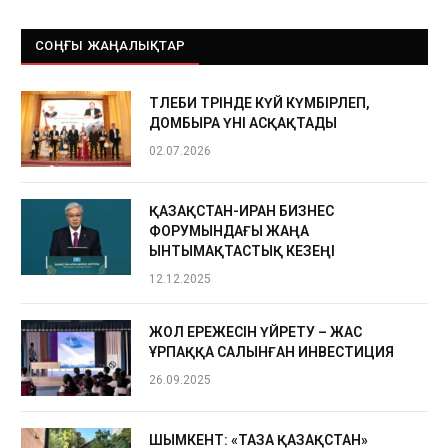
СОҢҒЫ ЖАҢАЛЫҚТАР
ТӨЛЕБИ ТӨРІНДЕ КҮЙ КҮМБІРЛЕП,
ДОМБЫРА ҮНІ АСҚАҚТАДЫ
02.07.2026
ҚАЗАҚСТАН-ИРАН БИЗНЕС
ФОРУМЫНДАҒЫ ЖАҢА
ЫНТЫМАҚТАСТЫҚ КЕЗЕҢІ
12.12.2025
ЖОЛ ЕРЕЖЕСІН ҮЙРЕТУ – ЖАС
ҰРПАҚҚА САЛЫНҒАН ИНВЕСТИЦИЯ
26.09.2025
ШЫМКЕНТ: «ТАЗА ҚАЗАҚСТАН»