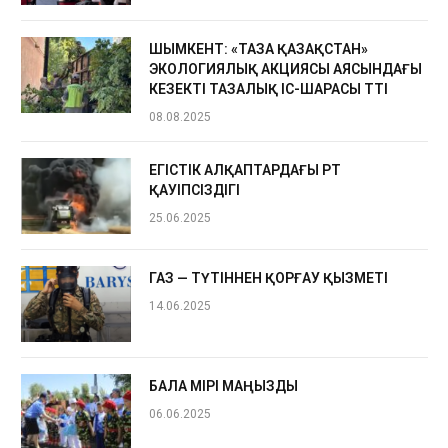
ШЫМКЕНТ: «ТАЗА ҚАЗАҚСТАН»
ЭКОЛОГИЯЛЫҚ АКЦИЯСЫ АЯСЫНДАҒЫ
КЕЗЕКТІ ТАЗАЛЫҚ ІС-ШАРАСЫ ӨТТІ
08.08.2025
ЕГІСТІК АЛҚАПТАРДАҒЫ ӨРТ
ҚАУІПСІЗДІГІ
25.06.2025
ГАЗ — ТҮТІННЕН ҚОРҒАУ ҚЫЗМЕТІ
14.06.2025
БАЛА ӨМІРІ МАҢЫЗДЫ
06.06.2025