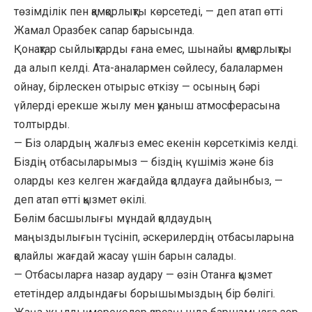
төзімділік пен қамқорлықты көрсетеді, — деп атап өтті
Жамал Оразбек сапар барысында.
Қонақтар сыйлықтарды ғана емес, шынайы қамқорлықты
да алып келді. Ата-аналармен сөйлесу, балалармен
ойнау, бірлескен отырыс өткізу — осының бәрі
үйлерді ерекше жылу мен қуаныш атмосферасына
толтырды.
— Біз олардың жалғыз емес екенін көрсеткіміз келді.
Біздің отбасыларымыз — біздің күшіміз және біз
оларды кез келген жағдайда қолдауға дайынбыз, —
деп атап өтті қызмет өкілі.
Бөлім басшылығы мұндай қолдаудың
маңыздылығын түсініп, әскерилердің отбасыларына
қолайлы жағдай жасау үшін барын салады.
— Отбасыларға назар аудару — өзін Отанға қызмет
ететіндер алдындағы борышымыздың бір бөлігі.