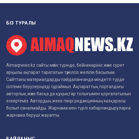
БІЗ ТУРАЛЫ
Aimaqnews.kz сайты мәтін түрінде, бейнекөрініс және сурет
арқылы ақпарат тарататын тәуелсіз желілік басылым.
Сайттағы материалдарды пайдаланғанда міндетті түрде
сілтеме берулеріңізді сұраймыз. Ақпараттық порталдағы
авторлық және басқа да құқықтар толығымен қорғалатынын
ескертеміз. Автордың жеке пікірі редакцияның көзқарасы
болып саналмайды. Жарнама мен түрлі хабарландыруларға
жарнама беруші жауапты.
БАЙЛАНЫС