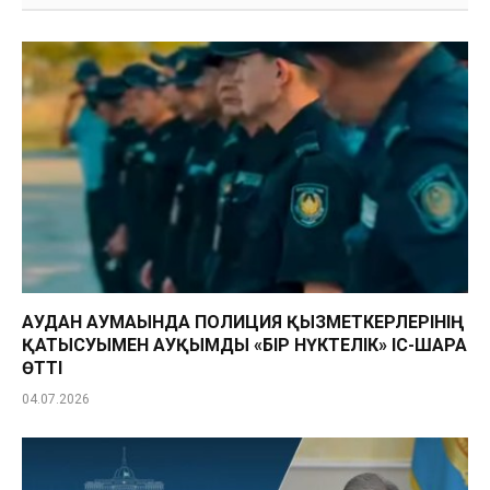
АУДАН АУМАҒЫНДА ПОЛИЦИЯ ҚЫЗМЕТКЕРЛЕРІНІҢ
ҚАТЫСУЫМЕН АУҚЫМДЫ «БІР НҮКТЕЛІК» ІС-ШАРА
ӨТТІ
04.07.2026