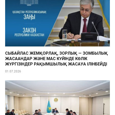
СЫБАЙЛАС ЖЕМҚОРЛАҚ, ЗОРЛЫҚ — ЗОМБЫЛЫҚ
ЖАСАҒАНДАР ЖӘНЕ МАС КҮЙІНДЕ КӨЛІК
ЖҮРГІЗІНДЕР РАҚЫМШЫЛЫҚ ЖАСАУҒА ІЛІНБЕЙДІ
01.07.2026