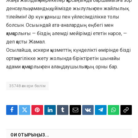
Жаңа жылдық мерекелер қарсаңында баршамызға зор
денсаулық, амандық, үйімізде жылулық пен жайлылық
тілеймін! Әр күн қуаныш пен үйлесімділікке толы
болсын. Осыындай ата-аналардың еңбегі мен
қамқорлығы — біздің әлемді мейірімді ететін нәрсе, —
деп қосты Жамал.
Осылайша, әскери қызметтің күнделікті өмірінде бізді
ортақ игілікке жету жолында біріктіретін шынайы
адами қамқорлық пен алаңдаушылықтың орны бар.
35748 әскери бөлім
Facebook
Twitter
Pinterest
LinkedIn
Tumblr
Email
VKontakte
Telegram
WhatsApp
Copy
Link
ОҚИ ОТЫРЫҢЫЗ...