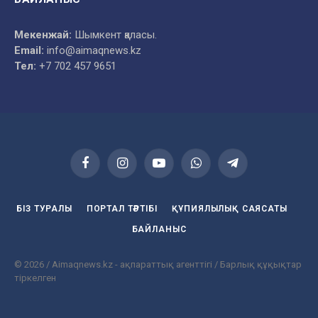
Мекенжай:
Шымкент қаласы.
Email:
info@aimaqnews.kz
Тел:
+7 702 457 9651
Facebook
Instagram
YouTube
WhatsApp
Telegram
БІЗ ТУРАЛЫ
ПОРТАЛ ТӘРТІБІ
ҚҰПИЯЛЫЛЫҚ САЯСАТЫ
БАЙЛАНЫС
© 2026 / Aimaqnews.kz - ақпараттық агенттігі / Барлық құқықтар
тіркелген