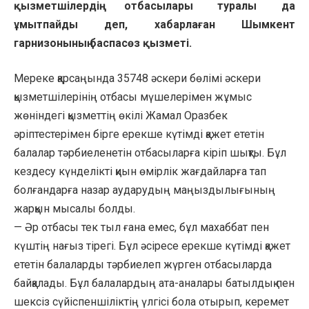
қызметшілердің отбасылары туралы да
ұмытпайды деп, хабарлаған Шымкент
гарнизонының баспасөз қызметі.
Мереке қарсаңында 35748 әскери бөлімі әскери
қызметшілерінің отбасы мүшелерімен жұмыс
жөніндегі қызметтің өкілі Жамал Оразбек
әріптестерімен бірге ерекше күтімді қажет ететін
балалар тәрбиеленетін отбасыларға кіріп шықты. Бұл
кездесу күнделікті қиын өмірлік жағдайларға тап
болғандарға назар аударудың маңыздылығының
жарқын мысалы болды.
— Әр отбасы тек тыл ғана емес, бұл махаббат пен
күштің нағыз тірегі. Бұл әсіресе ерекше күтімді қажет
ететін балаларды тәрбиелеп жүрген отбасыларда
байқалады. Бұл балалардың ата-аналары батылдық пен
шексіз сүйіспеншіліктің үлгісі бола отырып, керемет