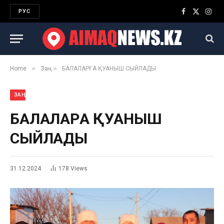
РУС
Facebook
X
Inst
(Twitter)
»
»
Home
Заң
БАЛАЛАРҒА ҚУАНЫШ СЫЙЛАДЫ
ЗАҢ
БАЛАЛАРҒА ҚУАНЫШ
СЫЙЛАДЫ
31.12.2024
178
Views