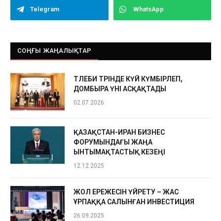
Telegram
WhatsApp
СОҢҒЫ ЖАҢАЛЫҚТАР
ТӨЛЕБИ ТӨРІНДЕ КҮЙ КҮМБІРЛЕП,
ДОМБЫРА ҮНІ АСҚАҚТАДЫ
02.07.2026
ҚАЗАҚСТАН-ИРАН БИЗНЕС
ФОРУМЫНДАҒЫ ЖАҢА
ЫНТЫМАҚТАСТЫҚ КЕЗЕҢІ
12.12.2025
ЖОЛ ЕРЕЖЕСІН ҮЙРЕТУ – ЖАС
ҰРПАҚҚА САЛЫНҒАН ИНВЕСТИЦИЯ
26.09.2025