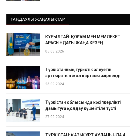
ТАҢДАУЛЫ ЖАҢАЛЫҚТАР
ҚҰРЫЛТАЙ: ҚОҒАМ МЕН МЕМЛЕКЕТ
АРАСЫНДАҒЫ ЖАҢА КЕЗЕҢ
05.08.2026
Түркістанның туристік әлеуетін
арттыратын жол картасы әзірленді
25.09.2024
Түркістан облысында кәсіпкерлікті
дамытуға қолдау күшейтіле түсті
27.09.2024
ТҮРКІСТАН: ҚАЗЫҒҰРТ АУДАНЫНДА 4