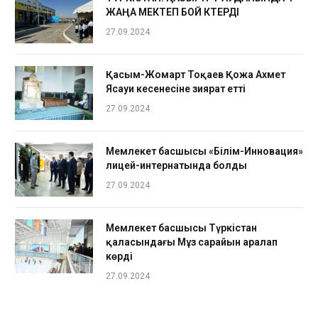
ЖАҢА МЕКТЕП БОЙ КӨТЕРДІ
27.09.2024
Қасым-Жомарт Тоқаев Қожа Ахмет
Ясауи кесенесіне зиярат етті
27.09.2024
Мемлекет басшысы «Білім-Инновация»
лицей-интернатында болды
27.09.2024
Мемлекет басшысы Түркістан
қаласындағы Мұз сарайын аралап
көрді
27.09.2024