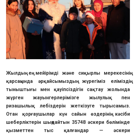
Жылдың ең мейірімді және сиқырлы мерекесінің
қарсаңында әрқайсымыздың жүрегіміз еліміздің
тыныштығы мен қауіпсіздігін сақтау жолында
жүрген жауынгерлерімізге жылулық пен
ризашылық лебіздерін жеткізуге тырысамыз.
Отан қорғаушылар күн сайын өздерінің кәсіби
шеберліктерін шыңдайтын 35748 әскери бөлімінде
қызметтен тыс қалғандар — әскери