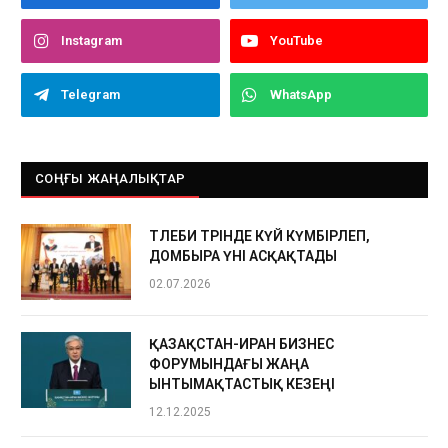
Instagram
YouTube
Telegram
WhatsApp
СОҢҒЫ ЖАҢАЛЫҚТАР
ТӨЛЕБИ ТӨРІНДЕ КҮЙ КҮМБІРЛЕП,
ДОМБЫРА ҮНІ АСҚАҚТАДЫ
02.07.2026
ҚАЗАҚСТАН-ИРАН БИЗНЕС
ФОРУМЫНДАҒЫ ЖАҢА
ЫНТЫМАҚТАСТЫҚ КЕЗЕҢІ
12.12.2025