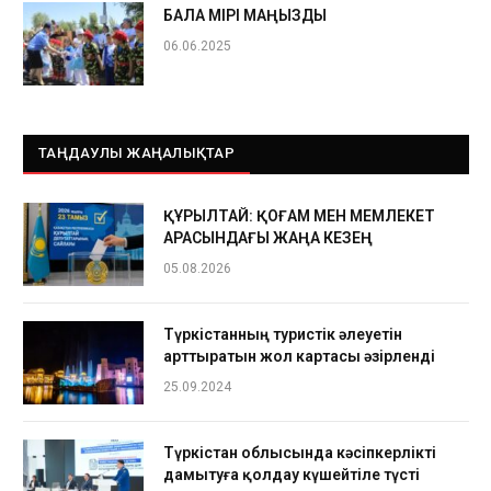
БАЛА ӨМІРІ МАҢЫЗДЫ
06.06.2025
ТАҢДАУЛЫ ЖАҢАЛЫҚТАР
ҚҰРЫЛТАЙ: ҚОҒАМ МЕН МЕМЛЕКЕТ
АРАСЫНДАҒЫ ЖАҢА КЕЗЕҢ
05.08.2026
Түркістанның туристік әлеуетін
арттыратын жол картасы әзірленді
25.09.2024
Түркістан облысында кәсіпкерлікті
дамытуға қолдау күшейтіле түсті