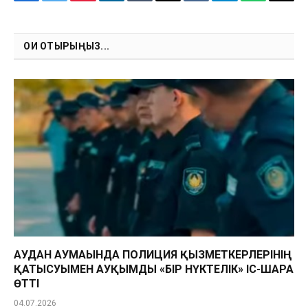
Facebook
Twitter
Pinterest
LinkedIn
Tumblr
Email
VKontakte
Telegram
WhatsApp
Copy
Link
ОҚИ ОТЫРЫҢЫЗ...
АУДАН АУМАҒЫНДА ПОЛИЦИЯ ҚЫЗМЕТКЕРЛЕРІНІҢ
ҚАТЫСУЫМЕН АУҚЫМДЫ «БІР НҮКТЕЛІК» ІС-ШАРА
ӨТТІ
04.07.2026