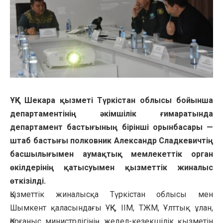
ҰҚК Шекара қызметі Түркістан облысы бойынша
департаментінің әкімшілік ғимаратында
департамент бастығының бірінші орынбасары —
штаб бастығы полковник Александр Сладкевичтің
басшылығымен аумақтық мемлекеттік орган
өкілдерінің қатысуымен қызметтік жиналыс
өткізілді.
​Қызметтік жиналысқа Түркістан облысы мен
Шымкент қаласындағы ҰҚК, ІІМ, ТЖМ, Ұлттық ұлан,
Қорғаныс министрлігінің жедел-кезекшілік қызметін