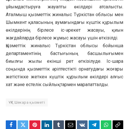
ұйымдастыруға жауапты өкілдері атсалысты.
Аталмыш қызметтік жиналыс Түркістан облысы мен
Шымкент қаласының аумағындағы күштік құрылым
өкілдерінің бірлесе іс-әрекет жасауы, қиын
жағдайларда бірлесе жұмыс жасауы үшін өткізілді.
​Қызметтік жиналыс Түркістан облысы бойынша
департаментінің бастығының басшылығымен
биылғы жылы екінші рет өткізілуде. Іс-шара
соңында қызметтік әріптестікті орнатудағы жоғары
жетістікке жеткен күштік құрылым өкілдері алғыс
хат және естелік сыйлықтармен марапатталды.
ҰҚК Шекара қызметі