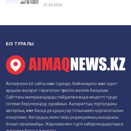
27.09.2024
БІЗ ТУРАЛЫ
Aimaqnews.kz сайты мәтін түрінде, бейнекөрініс және сурет
арқылы ақпарат тарататын тәуелсіз желілік басылым.
Сайттағы материалдарды пайдаланғанда міндетті түрде
сілтеме берулеріңізді сұраймыз. Ақпараттық порталдағы
авторлық және басқа да құқықтар толығымен қорғалатынын
ескертеміз. Автордың жеке пікірі редакцияның көзқарасы
болып саналмайды. Жарнама мен түрлі хабарландыруларға
жарнама беруші жауапты.