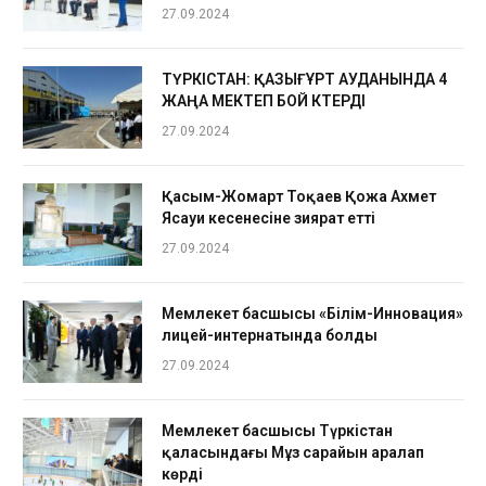
27.09.2024
ТҮРКІСТАН: ҚАЗЫҒҰРТ АУДАНЫНДА 4
ЖАҢА МЕКТЕП БОЙ КӨТЕРДІ
27.09.2024
Қасым-Жомарт Тоқаев Қожа Ахмет
Ясауи кесенесіне зиярат етті
27.09.2024
Мемлекет басшысы «Білім-Инновация»
лицей-интернатында болды
27.09.2024
Мемлекет басшысы Түркістан
қаласындағы Мұз сарайын аралап
көрді