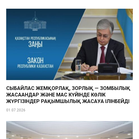
СЫБАЙЛАС ЖЕМҚОРЛАҚ, ЗОРЛЫҚ — ЗОМБЫЛЫҚ
ЖАСАҒАНДАР ЖӘНЕ МАС КҮЙІНДЕ КӨЛІК
ЖҮРГІЗІНДЕР РАҚЫМШЫЛЫҚ ЖАСАУҒА ІЛІНБЕЙДІ
01.07.2026