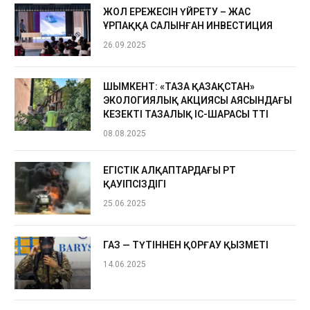
ЖОЛ ЕРЕЖЕСІН ҮЙРЕТУ – ЖАС
ҰРПАҚҚА САЛЫНҒАН ИНВЕСТИЦИЯ
26.09.2025
ШЫМКЕНТ: «ТАЗА ҚАЗАҚСТАН»
ЭКОЛОГИЯЛЫҚ АКЦИЯСЫ АЯСЫНДАҒЫ
КЕЗЕКТІ ТАЗАЛЫҚ ІС-ШАРАСЫ ӨТТІ
08.08.2025
ЕГІСТІК АЛҚАПТАРДАҒЫ ӨРТ
ҚАУІПСІЗДІГІ
25.06.2025
ГАЗ — ТҮТІННЕН ҚОРҒАУ ҚЫЗМЕТІ
14.06.2025