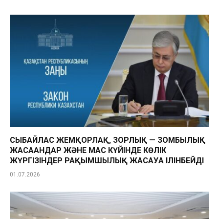
СЫБАЙЛАС ЖЕМҚОРЛАҚ, ЗОРЛЫҚ — ЗОМБЫЛЫҚ
ЖАСАҒАНДАР ЖӘНЕ МАС КҮЙІНДЕ КӨЛІК
ЖҮРГІЗІНДЕР РАҚЫМШЫЛЫҚ ЖАСАУҒА ІЛІНБЕЙДІ
01.07.2026