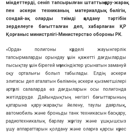
міндеттерді, сеніп тапсырылған штаттық қару-жарақ
пен әскери техниканың материалдық бөлігін,
сондай-ақ оларды тиімді қолдану тәртібін
зерделеуге бағытталған деп, хабарлаған ҚР
Қорғаныс министрлігі-Министерство обороны РК.
«Орда» полигоны күрделі жауынгерлік
тапсырмаларды орындау үшін қажетті дағдыларды
пысықтау үшін бірегей мүмкіндіктер ұсынатын замануй
оқу орталығы болып табылады. Елдің әскери
элитасы деп аталатын бөлімнің әскери қызметшілері
әртүрлі салаларда өз дағдыларын осы полигонда
жетілдіруде. Дайындықтың негізгі бағыттарының
қатарына қару-жарақты йелену, таулы даярлық,
автомобиль және броньды танк техникасын басқару,
радиотехникалық барлау жүргізу және ұшқышсыз
ұшу аппараттарын қолдану және оларға қарсы күрес