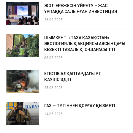
ЖОЛ ЕРЕЖЕСІН ҮЙРЕТУ – ЖАС
ҰРПАҚҚА САЛЫНҒАН ИНВЕСТИЦИЯ
26.09.2025
ШЫМКЕНТ: «ТАЗА ҚАЗАҚСТАН»
ЭКОЛОГИЯЛЫҚ АКЦИЯСЫ АЯСЫНДАҒЫ
КЕЗЕКТІ ТАЗАЛЫҚ ІС-ШАРАСЫ ӨТТІ
08.08.2025
ЕГІСТІК АЛҚАПТАРДАҒЫ ӨРТ
ҚАУІПСІЗДІГІ
25.06.2025
ГАЗ — ТҮТІННЕН ҚОРҒАУ ҚЫЗМЕТІ
14.06.2025