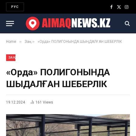
РУС
Facebook
X
Inst
(Twitter)
»
»
Home
Заң
«Орда» ПОЛИГОНЫНДА ШЫҢДАЛҒАН ШЕБЕРЛІК
ЗАҢ
«Орда» ПОЛИГОНЫНДА
ШЫҢДАЛҒАН ШЕБЕРЛІК
19.12.2024
161
Views