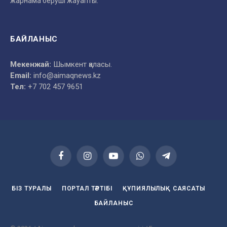
жарнама беруші жауапты.
БАЙЛАНЫС
Мекенжай:
Шымкент қаласы.
Email:
info@aimaqnews.kz
Тел:
+7 702 457 9651
Facebook
Instagram
YouTube
WhatsApp
Telegram
БІЗ ТУРАЛЫ
ПОРТАЛ ТӘРТІБІ
ҚҰПИЯЛЫЛЫҚ САЯСАТЫ
БАЙЛАНЫС