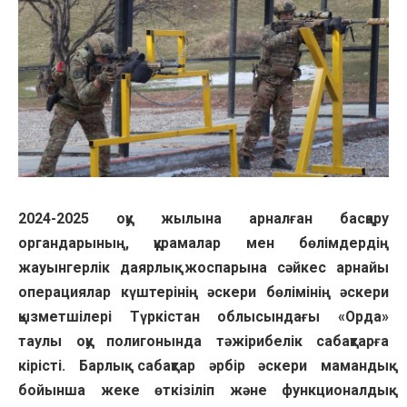
2024-2025 оқу жылына арналған басқару
органдарының, құрамалар мен бөлімдердің
жауынгерлік даярлық жоспарына сәйкес арнайы
операциялар күштерінің әскери бөлімінің әскери
қызметшілері Түркістан облысындағы «Орда»
таулы оқу полигонында тәжірибелік сабақтарға
кірісті. Барлық сабақтар әрбір әскери мамандық
бойынша жеке өткізіліп және функционалдық