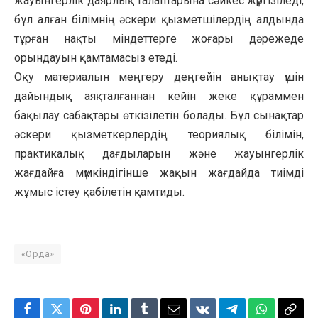
жауынгерлік даярлық талаптарына сәйкес жүргізіледі,
бұл алған білімнің әскери қызметшілердің алдында
тұрған нақты міндеттерге жоғары дәрежеде
орындауын қамтамасыз етеді.
Оқу материалын меңгеру деңгейін анықтау үшін
дайындық аяқталғаннан кейін жеке құраммен
бақылау сабақтары өткізілетін болады. Бұл сынақтар
әскери қызметкерлердің теориялық білімін,
практикалық дағдыларын және жауынгерлік
жағдайға мүмкіндігінше жақын жағдайда тиімді
жұмыс істеу қабілетін қамтиды.
«Орда»