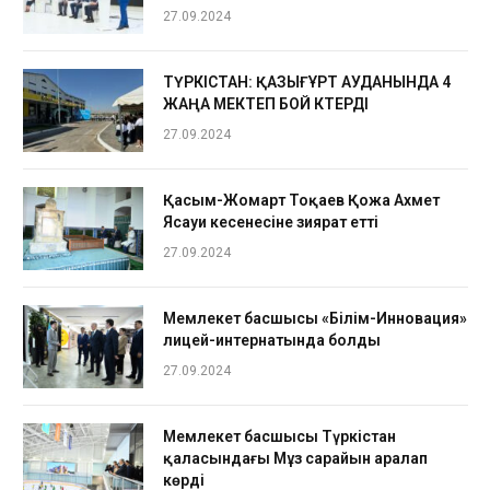
27.09.2024
ТҮРКІСТАН: ҚАЗЫҒҰРТ АУДАНЫНДА 4
ЖАҢА МЕКТЕП БОЙ КӨТЕРДІ
27.09.2024
Қасым-Жомарт Тоқаев Қожа Ахмет
Ясауи кесенесіне зиярат етті
27.09.2024
Мемлекет басшысы «Білім-Инновация»
лицей-интернатында болды
27.09.2024
Мемлекет басшысы Түркістан
қаласындағы Мұз сарайын аралап
көрді