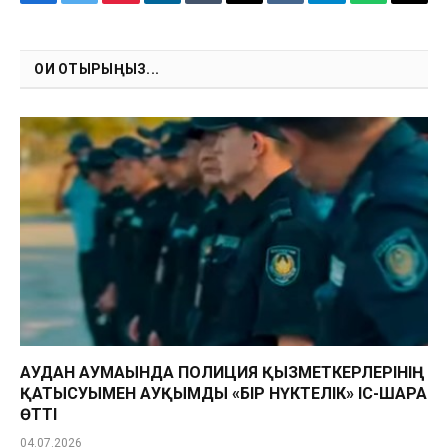
Facebook
Twitter
Pinterest
LinkedIn
Tumblr
Email
VKontakte
Telegram
WhatsApp
Copy
Link
ОҚИ ОТЫРЫҢЫЗ...
АУДАН АУМАҒЫНДА ПОЛИЦИЯ ҚЫЗМЕТКЕРЛЕРІНІҢ
ҚАТЫСУЫМЕН АУҚЫМДЫ «БІР НҮКТЕЛІК» ІС-ШАРА
ӨТТІ
04.07.2026