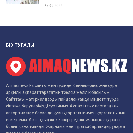
27.09.2024
БІЗ ТУРАЛЫ
Aimaqnews.kz сайты мәтін түрінде, бейнекөрініс және сурет
арқылы ақпарат тарататын тәуелсіз желілік басылым.
Сайттағы материалдарды пайдаланғанда міндетті түрде
сілтеме берулеріңізді сұраймыз. Ақпараттық порталдағы
авторлық және басқа да құқықтар толығымен қорғалатынын
ескертеміз. Автордың жеке пікірі редакцияның көзқарасы
болып саналмайды. Жарнама мен түрлі хабарландыруларға