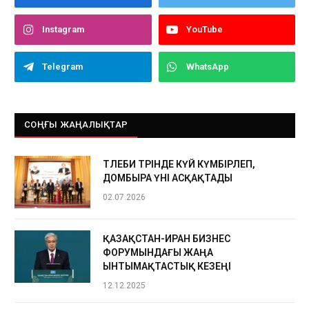
Instagram
YouTube
Telegram
WhatsApp
СОҢҒЫ ЖАҢАЛЫҚТАР
ТӨЛЕБИ ТӨРІНДЕ КҮЙ КҮМБІРЛЕП,
ДОМБЫРА ҮНІ АСҚАҚТАДЫ
02.07.2026
ҚАЗАҚСТАН-ИРАН БИЗНЕС
ФОРУМЫНДАҒЫ ЖАҢА
ЫНТЫМАҚТАСТЫҚ КЕЗЕҢІ
12.12.2025