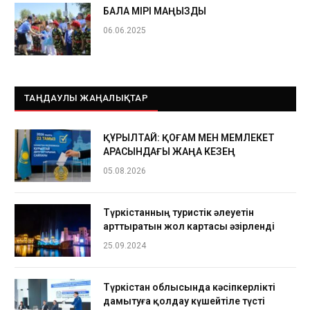
БАЛА ӨМІРІ МАҢЫЗДЫ
06.06.2025
ТАҢДАУЛЫ ЖАҢАЛЫҚТАР
ҚҰРЫЛТАЙ: ҚОҒАМ МЕН МЕМЛЕКЕТ
АРАСЫНДАҒЫ ЖАҢА КЕЗЕҢ
05.08.2026
Түркістанның туристік әлеуетін
арттыратын жол картасы әзірленді
25.09.2024
Түркістан облысында кәсіпкерлікті
дамытуға қолдау күшейтіле түсті