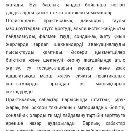
жатады. Бұл барлық пәндер бойынша негізгі
дағдыларды қажет ететін жан-жақты мамандар.
Полигондағы практикалық дайындық таулы
маршруттардан өтуге үйретуді, альпинистік жабдықты
пайдалануды, фалмен түсуді, сондай-ақ жету қиын
жерлерде зардап шеккендерді эвакуациялауды
пысықтауды қамтиды. Әскери қызметшілер
биіктікте және шектеулі көріну жағдайында атыс
жүргізу, су тосқауылдарын еңсеру және ұзақ
қашықтыққа марш жасау сияқты практикалық
жаттығуларды орындап өз машықтарын
жетілдіруде.
Практикалық сабақтар барысында штаттық қару-
жарақ пен әскери техниканың материалдық бөлігін,
сондай-ақ оларды тиімді пайдалану тәртібін зерттеуге
ерекше назар аударылады. Барлық сабақтар