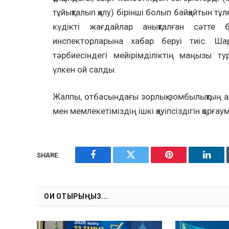
тұйықталып қалу) бірінші болып байқайтын тұ
күдікті жағдайлар анықталған сәтте
инспекторларына хабар беруі тиіс. Ш
тәрбиесіндегі мейірімділіктің маңызы ту
үлкен ой салды.
Жалпы, отбасындағы зорлық-зомбылықтың 
мен мемлекетіміздің ішкі қауіпсіздігін қорғау
SHARE.
Facebook
Twitter
Pinterest
Linke
ОҚИ ОТЫРЫҢЫЗ...