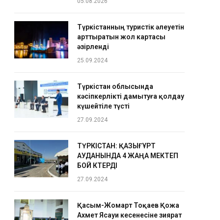
05.08.2026
Түркістанның туристік әлеуетін
арттыратын жол картасы
әзірленді
25.09.2024
Түркістан облысында
кәсіпкерлікті дамытуға қолдау
күшейтіле түсті
27.09.2024
ТҮРКІСТАН: ҚАЗЫҒҰРТ
АУДАНЫНДА 4 ЖАҢА МЕКТЕП
БОЙ КӨТЕРДІ
27.09.2024
Қасым-Жомарт Тоқаев Қожа
Ахмет Ясауи кесенесіне зиярат