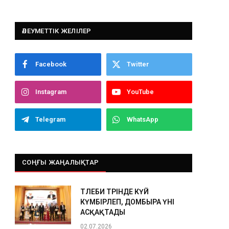
ӘЛЕУМЕТТІК ЖЕЛІЛЕР
Facebook
Twitter
Instagram
YouTube
Telegram
WhatsApp
СОҢҒЫ ЖАҢАЛЫҚТАР
ТӨЛЕБИ ТӨРІНДЕ КҮЙ
КҮМБІРЛЕП, ДОМБЫРА ҮНІ
АСҚАҚТАДЫ
02.07.2026