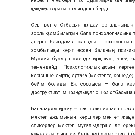
керектігін ескертті. Ол оқушыларға заң шең
құқықтық алгоритмін түсіндіріп берді.
Осы ретте Отбасын қолдау орталығының
зорлық-зомбылықтың бала психологиясына ти
әсерлі баяндама жасады. Психологтың а
зомбылықты көріп өскен баланың психи
Мұндай бүлдіршіндерде қорқыныш, үрей, өз
төмендейді. Психологиялық қысым көрген
керісінше, сыртқы ортаға (мектепте, көшеде)
бейім болады. Ең сорақысы — бала кез
деструктивті мінез-құлық үлгісін өз отбасына
Балаларды қорғау — тек полиция мен психол
мектеп ұжымының, көршілер мен ет жақын
спикерлер мектеп мұғалімдеріне де ерек
құлқындағы, сырт келбетіндегі өзгерістерді (