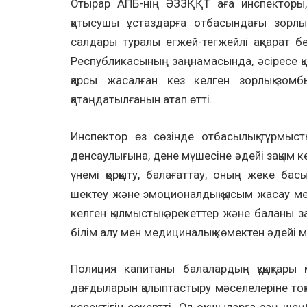
Отырар АПБ-нің ӘЗЗҚҚТ аға инспекторы,
қатысушы ұстаздарға отбасындағы зорлық-
салдары туралы егжей-тегжейлі ақпарат бе
Республикасының заңнамасында, әсіресе қ
қарсы жасалған кез келген зорлық-зомб
қатаңдатылғанын атап өтті.
Инспектор өз сөзінде отбасылық-тұрмысты
денсаулығына, дене мүшесіне әдейі зақым ке
үнемі қорқыту, балағаттау, оның жеке басыны
шектеу және эмоционалдық қысым жасау мен
келген қылмыстық әрекеттер және баланы за
білім алу мен медициналық көмектен әдейі м
Полиция капитаны балалардың құқықтары ме
дағдыларын қалыптастыру мәселелеріне тоқ