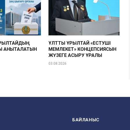
ҚҰРЫЛТАЙДЫҢ
ҰЛТТЫҚ ҚҰРЫЛТАЙ «ЕСТУШІ
Ы АНЫҚТАЛАТЫН
МЕМЛЕКЕТ» КОНЦЕПСИЯСЫН
ЖҮЗЕГЕ АСЫРУ ҚҰРАЛЫ
03.08.2026
БАЙЛАНЫС