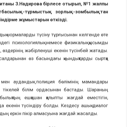
питаны З.Надирова бірлесе отырып, №1 жалпы
отбасылық-тұрмыстық зорлық-зомбылықтан
індірме жұмыстарын өткізді.
аңдық нормаларды түсіну тұрғысынан келгенде өте
індегі психологиялық немесе физикалық қысымды
, өздерінің жәбірленуші екенін түсінбей жатады.
 салдарынан өз басындағы қиындықтарды сыртқа
 мен аудандық полиция бөлімінің мамандары
рын тікелей білім ордасынан бастады. Шараның
былықтың ешқашан қалыпты жағдай еместігін,
а екенін түсіндіру болды. Кездесу ашық диалог
рдың еркін пікір алмасуына жағдай жасалды.