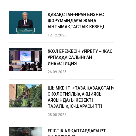
ҚАЗАҚСТАН-ИРАН БИЗНЕС
ФОРУМЫНДАҒЫ ЖАҢА
ЫНТЫМАҚТАСТЫҚ КЕЗЕҢІ
12.12.2025
ЖОЛ ЕРЕЖЕСІН ҮЙРЕТУ – ЖАС
ҰРПАҚҚА САЛЫНҒАН
ИНВЕСТИЦИЯ
26.09.2025
ШЫМКЕНТ: «ТАЗА ҚАЗАҚСТАН»
ЭКОЛОГИЯЛЫҚ АКЦИЯСЫ
АЯСЫНДАҒЫ КЕЗЕКТІ
ТАЗАЛЫҚ ІС-ШАРАСЫ ӨТТІ
08.08.2025
ЕГІСТІК АЛҚАПТАРДАҒЫ ӨРТ