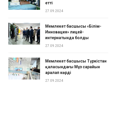
етті
27.09.2024
Мемлекет басшысы «Білім-
Инновация» лицей-
интернатында болды
27.09.2024
Мемлекет басшысы Түркістан
қаласындағы Мұз сарайын
аралап көрді
27.09.2024