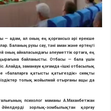
ы — адам, ал оның ең қорғансыз әрі ерекше
ар. Баланың рухы сау, тәні аман және ертеңгі
елей оның айналасындағы әлеуметтік ортаға, ең
аңырағына байланысты. Отбасы — бала үшін
тиіс. Алайда, заманауи қоғамда «ішкі отбасылық
е «балаларға қатысты қатыгездік» сияқты
ңсіздіктер толық жойылмай отырғаны ащы да
алығының психолог маманы А.Маханбетжан
 Әйелдерді зорлық-зомбылықтан қорғау