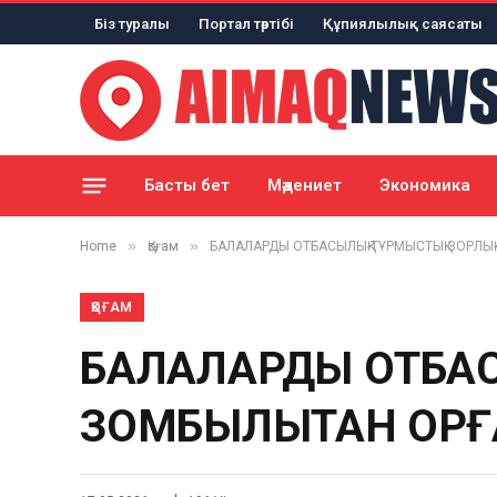
Біз туралы
Портал тәртібі
Құпиялылық саясаты
Басты бет
Мәдениет
Экономика
»
»
Home
Қоғам
БАЛАЛАРДЫ ОТБАСЫЛЫҚ-ТҰРМЫСТЫҚ ЗОРЛЫҚ-
ҚОҒАМ
БАЛАЛАРДЫ ОТБАС
ЗОМБЫЛЫҚТАН ҚОРҒ