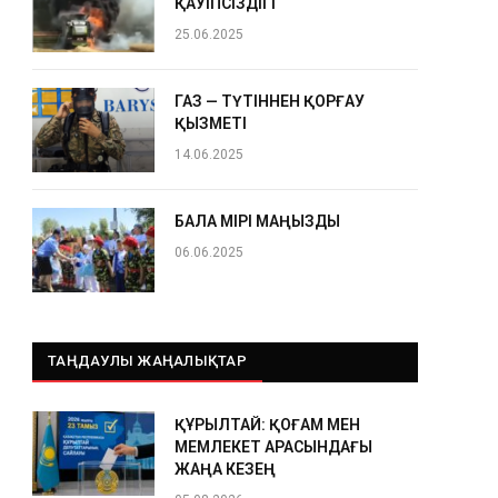
ҚАУІПСІЗДІГІ
25.06.2025
ГАЗ — ТҮТІННЕН ҚОРҒАУ
ҚЫЗМЕТІ
14.06.2025
БАЛА ӨМІРІ МАҢЫЗДЫ
06.06.2025
ТАҢДАУЛЫ ЖАҢАЛЫҚТАР
ҚҰРЫЛТАЙ: ҚОҒАМ МЕН
МЕМЛЕКЕТ АРАСЫНДАҒЫ
ЖАҢА КЕЗЕҢ