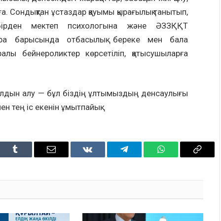
лға. Сондықтан ұстаздар қауымы қырағылық танытып,
 бірден мектеп психологына және ӘЗЗҚҚТ
ара барысында отбасылық береке мен бала
ралы бейнероликтер көрсетіліп, қатысушыларға
алдын алу — бұл біздің ұлтымыздың денсаулығы
мен тең іс екенін ұмытпайық.
dIn
Tumblr
Email
VKontakte
Telegram
WhatsApp
Copy
Link