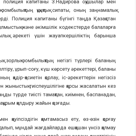
 полиция капитаны З.Надирова оқушылар мен
зомбылықтың құқықтық сипаты, оның заңнамалық
рді. Полиция капитаны бүгінгі таңда Қазақстан
ылмыстық және әкімшілік кодекстерде балаларға
ылық әрекеті үшін жауапкершіліктің барынша
қ зорлық-зомбылықтың негізгі түрлері баланың
лтіру, ұрып-соғу, күш көрсету әрекеттері, баланы
ң қадір-қасиетін қорлау, іс-әрекеттерін негізсіз
 жыныстық тиіспеушілігіне қарсы жасалатын кез
ңды түрде тиісті тамақтан, киімнен, баспанадан,
ақұрым қалдыру жайын қозғады.
н қауіпсіздігін қамтамасыз ету, өз-өзін қорғау
талып, мұндай жағдайларда ешқашан үнсіз қалмау