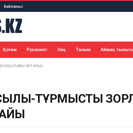
Байланыс
Қоғам
Руханият
Заң
Таным
Аймақ тыныс
ЗОМБЫЛЫҚТАН ҚОРҒАЙЫҚ
ЫЛЫҚ-ТҰРМЫСТЫҚ ЗОРЛ
АЙЫҚ