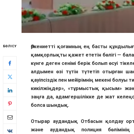
Өркениетті қоғамның ең басты құндылығ
БӨЛІСУ
қамқорлықты қажет ететін бөлігі — балал
күнге деген сенімі берік болып өсуі тік
алдымен өзі түтін түтетіп отырған ш
қауіпсіздік пен мейірімнің мекені болуы 
кикілжіңдер», «тұрмыстық қысым» жән
заңға да, адамгершілікке де жат келе
болса шындық.
Отырар аудандық Отбасын қолдау орт
және аудандық полиция бөлімінің