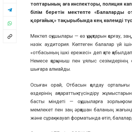
топтарының аға инспекторы, полиция ка
білім беретін мектепте «Балаларды 
қорғайық» тақырыбында кең көлемді түс
Мектеп оқушылары — өз құқықтарын қорғау, з
нәзік аудитория. Көптеген балалар үй іш
«отбасының ішкі ережесі» деп қате қабылдап
Немесе қорқыныш пен ұялыс сезімдерінің
шығара алмайды.
Осыған орай, Отбасын қолдау орталығы
өздерінің ақпараттық-түсіндіру жұмыста
басты міндеті — оқушыларға зорлық-зом
мемлекет пен заң әрқашан баланың жағынд
және сұрақ-жауап форматында өтіп, балала