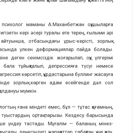
берінде кімге және қалай шағымдану қажеттігінің
 психолог маманы А.Маханбетжан оқушыларға
гізетін кері әсері туралы өте терең, ғылыми әрі
йтуынша, отбасындағы ұрыс-керісті, зорлық-
касында үлкен деформациялар пайда болады.
іне деген сенімсіздік жоғарылап, оқу үлгерімі
 бала тұйықталып, депрессияға түсуі немесе
 агрессия көрсетіп, құрдастарына буллинг жасауға
інде зорлық көрген адам есейгенде дәл сол
 қолдануы мүмкін.
огтың ғана міндеті емес, бұл — тұтас қоғамның,
 туыстардың ортақ парызы. Кездесу барысында
ше үндеу тастады. Мұғалім — баланың мінез-
мысалы, денесіндегі жарақаттар, сабақтан жиі қалу,