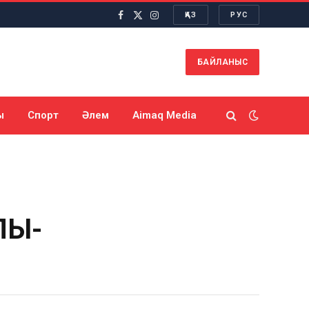
ҚАЗ
РУС
Facebook
X
Instagram
(Twitter)
БАЙЛАНЫС
ы
Спорт
Әлем
Aimaq Media
ЫҚ-