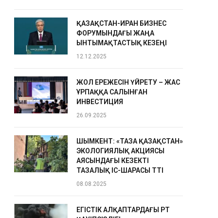
ҚАЗАҚСТАН-ИРАН БИЗНЕС
ФОРУМЫНДАҒЫ ЖАҢА
ЫНТЫМАҚТАСТЫҚ КЕЗЕҢІ
12.12.2025
ЖОЛ ЕРЕЖЕСІН ҮЙРЕТУ – ЖАС
ҰРПАҚҚА САЛЫНҒАН
ИНВЕСТИЦИЯ
26.09.2025
ШЫМКЕНТ: «ТАЗА ҚАЗАҚСТАН»
ЭКОЛОГИЯЛЫҚ АКЦИЯСЫ
АЯСЫНДАҒЫ КЕЗЕКТІ
ТАЗАЛЫҚ ІС-ШАРАСЫ ӨТТІ
08.08.2025
ЕГІСТІК АЛҚАПТАРДАҒЫ ӨРТ