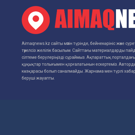
Aimaqnews.kz сайты мәтін түрінде, бейнекөрініс және су
тәуелсіз желілік басылым. Сайттағы материалдарды пай
сілтеме берулеріңізді сұраймыз. Ақпараттық порталдағы
құқықтар толығымен қорғалатынын ескертеміз. Авторды
көзқарасы болып саналмайды. Жарнама мен түрлі хаб
беруші жауапты.