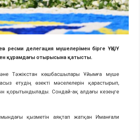
в ресми делегация мүшелерімен бірге ҰҚШҰ
лген құрамдағы отырысына қатысты.
й және Тәжікстан көшбасшылары Ұйымға мүше
асыз етудің өзекті мәселелерін қарастырып,
ын қорытындылады. Сондай-ақ алдағы кезеңге
ымындағы қызметін аяқтап жатқан Иманғали