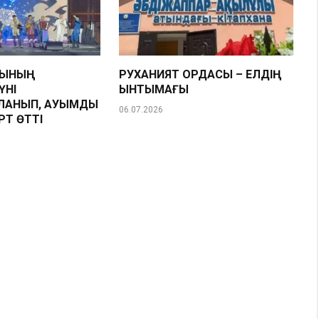
НЫНЫҢ
РУХАНИЯТ ОРДАСЫ – ЕЛДІҢ
ҮНІ
ЫНТЫМАҒЫ
ЛАНЫП, АУҚЫМДЫ
06.07.2026
РТ ӨТТІ