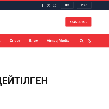
ҚАЗ
РУС
Facebook
X
Instagram
(Twitter)
БАЙЛАНЫС
ы
Спорт
Әлем
Aimaq Media
ҢЕЙТІЛГЕН