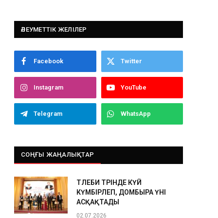
ӘЛЕУМЕТТІК ЖЕЛІЛЕР
Facebook
Twitter
Instagram
YouTube
Telegram
WhatsApp
СОҢҒЫ ЖАҢАЛЫҚТАР
ТӨЛЕБИ ТӨРІНДЕ КҮЙ
КҮМБІРЛЕП, ДОМБЫРА ҮНІ
АСҚАҚТАДЫ
02.07.2026