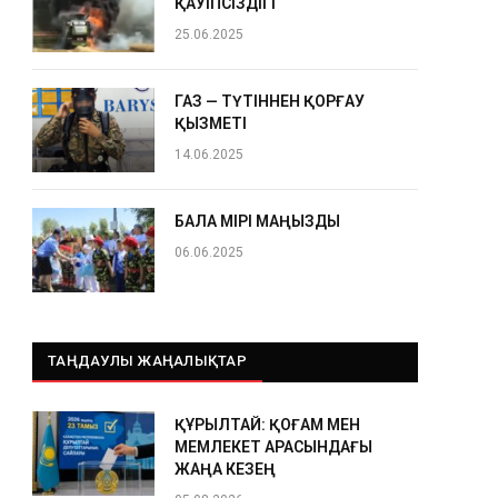
ҚАУІПСІЗДІГІ
25.06.2025
ГАЗ — ТҮТІННЕН ҚОРҒАУ
ҚЫЗМЕТІ
14.06.2025
БАЛА ӨМІРІ МАҢЫЗДЫ
06.06.2025
ТАҢДАУЛЫ ЖАҢАЛЫҚТАР
ҚҰРЫЛТАЙ: ҚОҒАМ МЕН
МЕМЛЕКЕТ АРАСЫНДАҒЫ
ЖАҢА КЕЗЕҢ