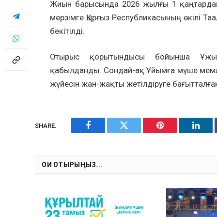
Жиын барысында 2026 жылғы 1 қаңтардан
мерзімге Қырғыз Республикасының өкілі Т
бекітілді.
Отырыс қорытындысы бойынша Ұжымд
қабылданды. Сондай-ақ Ұйымға мүше мемл
жүйесін жан-жақты жетілдіруге бағытталға
SHARE.
Facebook
Twitter
Pinterest
Linke
ОҚИ ОТЫРЫҢЫЗ...