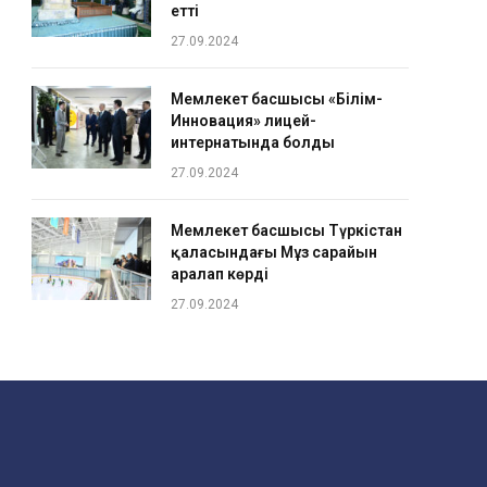
етті
27.09.2024
Мемлекет басшысы «Білім-
Инновация» лицей-
интернатында болды
27.09.2024
Мемлекет басшысы Түркістан
қаласындағы Мұз сарайын
аралап көрді
27.09.2024