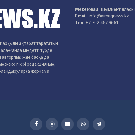
Мекенжай:
Шымкент қаласы
Email:
info@aimaqnews.kz
Тел:
+7 702 457 9651
рет арқылы ақпарат тарататын
даланғанда міндетті түрде
 авторлық және басқа да
ң жеке пікірі редакцияның
арландыруларға жарнама
Facebook
Instagram
YouTube
WhatsApp
Telegram