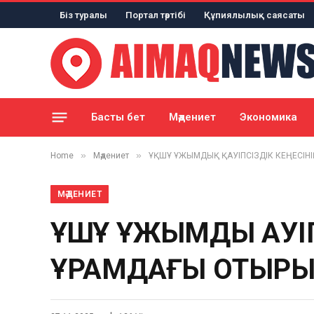
Біз туралы
Портал тәртібі
Құпиялылық саясаты
Басты бет
Мәдениет
Экономика
»
»
Home
Мәдениет
ҰҚШҰ ҰЖЫМДЫҚ ҚАУІПСІЗДІК КЕҢЕСІНІ
МӘДЕНИЕТ
ҰҚШҰ ҰЖЫМДЫҚ ҚАУ
ҚҰРАМДАҒЫ ОТЫРЫ