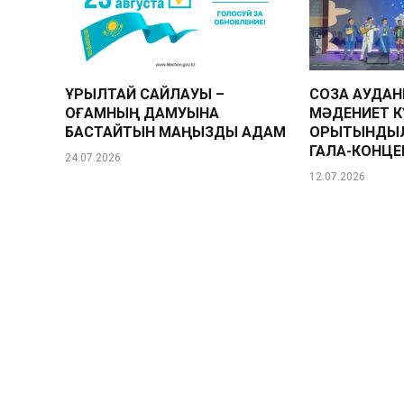
ҚҰРЫЛТАЙ САЙЛАУЫ –
СОЗАҚ АУДА
ҚОҒАМНЫҢ ДАМУЫНА
МӘДЕНИЕТ К
БАСТАЙТЫН МАҢЫЗДЫ ҚАДАМ
ҚОРЫТЫНДЫ
ГАЛА-КОНЦЕ
24.07.2026
12.07.2026