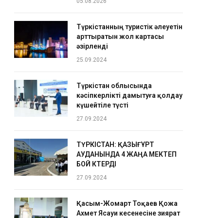
05.08.2026
Түркістанның туристік әлеуетін
арттыратын жол картасы
әзірленді
25.09.2024
Түркістан облысында
кәсіпкерлікті дамытуға қолдау
күшейтіле түсті
27.09.2024
ТҮРКІСТАН: ҚАЗЫҒҰРТ
АУДАНЫНДА 4 ЖАҢА МЕКТЕП
БОЙ КӨТЕРДІ
27.09.2024
Қасым-Жомарт Тоқаев Қожа
Ахмет Ясауи кесенесіне зиярат