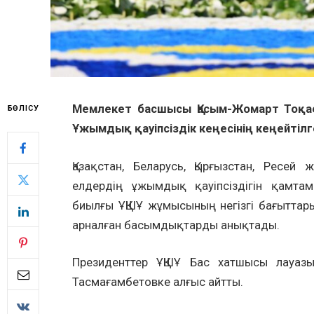
Мемлекет басшысы Қасым-Жомарт Тоқае
БӨЛІСУ
Ұжымдық қауіпсіздік кеңесінің кеңейті
Қазақстан, Беларусь, Қырғызстан, Ресе
елдердің ұжымдық қауіпсіздігін қамтам
биылғы ҰҚШҰ жұмысының негізгі бағыттар
арналған басымдықтарды анықтады.
Президенттер ҰҚШҰ Бас хатшысы лауаз
Тасмағамбетовке алғыс айтты.