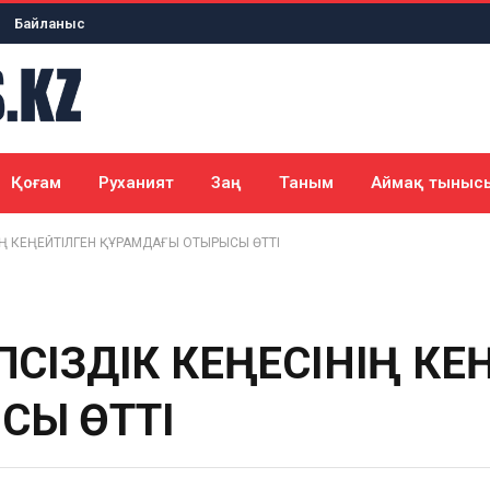
Байланыс
Қоғам
Руханият
Заң
Таным
Аймақ тыныс
Ң КЕҢЕЙТІЛГЕН ҚҰРАМДАҒЫ ОТЫРЫСЫ ӨТТІ
ІПСІЗДІК КЕҢЕСІНІҢ КЕ
СЫ ӨТТІ