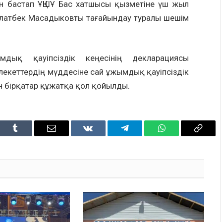
 бастап ҰҚШҰ Бас хатшысы қызметіне үш жыл
аалатбек Масадыковты тағайындау туралы шешім
ық қауіпсіздік кеңесінің декларациясы
екеттердің мүддесіне сай ұжымдық қауіпсіздік
н бірқатар құжатқа қол қойылды.
dIn
Tumblr
Email
VKontakte
Telegram
WhatsApp
Copy
Link