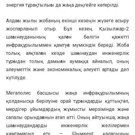
энергия тұрақтылығы да жаңа деңгейге көтерілді.
Алдағы жылы жобаның екінші кезеңін жүзеге асыру
жоспарланып отыр. Бұл кезең Қызылжар-2
шағынауданының қалған бөлігін қажетті
инфрақұрылыммен қамтуға мүмкіндік береді. Жоба
толық аяқталған кезде шағынаудан инженерлік
тұрғыдан толық дамыған аумаққа айналып, оның
әлеуметтік және экономикалық әлеуеті артады деп
күтілуде.
Мегаполис басшысы жаңа инфрақұрылымның
қолданысқа берілуіне орай тұрғындарды құттықтап,
мердігер ұйымдардың жұмысты мерзімінде және
сапалы орындағанын атап өтті. Оның айтуынша, жаңа
шағынаудандарды инженерлік желілермен
қамтамасыз ету — Шымкент қаласының