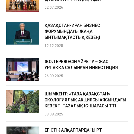
02.07.2026
ҚАЗАҚСТАН-ИРАН БИЗНЕС
ФОРУМЫНДАҒЫ ЖАҢА
ЫНТЫМАҚТАСТЫҚ КЕЗЕҢІ
12.12.2025
ЖОЛ ЕРЕЖЕСІН ҮЙРЕТУ – ЖАС
ҰРПАҚҚА САЛЫНҒАН ИНВЕСТИЦИЯ
26.09.2025
ШЫМКЕНТ: «ТАЗА ҚАЗАҚСТАН»
ЭКОЛОГИЯЛЫҚ АКЦИЯСЫ АЯСЫНДАҒЫ
КЕЗЕКТІ ТАЗАЛЫҚ ІС-ШАРАСЫ ӨТТІ
08.08.2025
ЕГІСТІК АЛҚАПТАРДАҒЫ ӨРТ