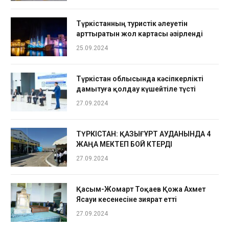
Түркістанның туристік әлеуетін
арттыратын жол картасы әзірленді
25.09.2024
Түркістан облысында кәсіпкерлікті
дамытуға қолдау күшейтіле түсті
27.09.2024
ТҮРКІСТАН: ҚАЗЫҒҰРТ АУДАНЫНДА 4
ЖАҢА МЕКТЕП БОЙ КӨТЕРДІ
27.09.2024
Қасым-Жомарт Тоқаев Қожа Ахмет
Ясауи кесенесіне зиярат етті
27.09.2024