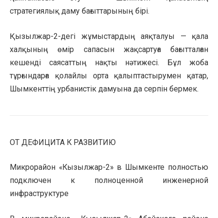
стратегиялық даму бағыттарының бірі.
Қызылжар-2-дегі жұмыстардың аяқталуы — қала
халқының өмір сапасын жақсартуға бағытталған
кешенді саясаттың нақты нәтижесі. Бұл жоба
тұрғындарға қолайлы орта қалыптастырумен қатар,
Шымкенттің урбанистік дамуына да серпін бермек.
ОТ ДЕФИЦИТА К РАЗВИТИЮ
Микрорайон «Кызылжар-2» в Шымкенте полностью
подключен к полноценной инженерной
инфраструктуре