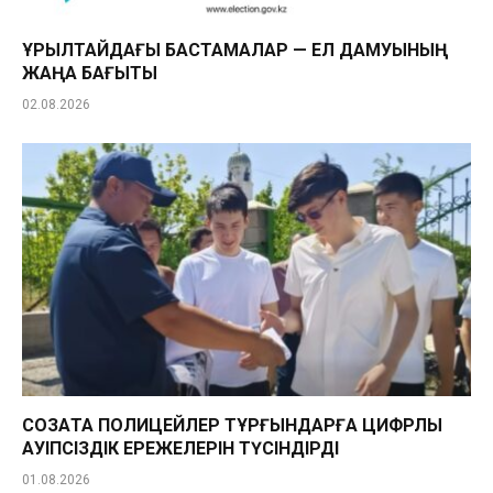
ҚҰРЫЛТАЙДАҒЫ БАСТАМАЛАР — ЕЛ ДАМУЫНЫҢ
ЖАҢА БАҒЫТЫ
02.08.2026
СОЗАҚТА ПОЛИЦЕЙЛЕР ТҰРҒЫНДАРҒА ЦИФРЛЫҚ
ҚАУІПСІЗДІК ЕРЕЖЕЛЕРІН ТҮСІНДІРДІ
01.08.2026