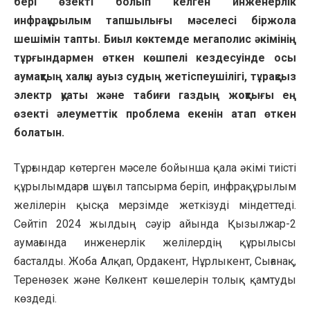
бері өзекті болып келген инженерлік
инфрақұрылым тапшылығы мәселесі біржола
шешімін тапты. Биыл көктемде мегаполис әкімінің
тұрғындармен өткен көшпелі кездесуінде осы
аумақтың халқы ауыз судың жетіспеушілігі, тұрақсыз
электр қуаты және табиғи газдың жоқтығы ең
өзекті әлеуметтік проблема екенін атап өткен
болатын.
Тұрғындар көтерген мәселе бойынша қала әкімі тиісті
құрылымдарға шұғыл тапсырма беріп, инфрақұрылым
желілерін қысқа мерзімде жеткізуді міндеттеді.
Сөйтіп 2024 жылдың сәуір айында Қызылжар-2
аумағында инженерлік желілердің құрылысы
басталды. Жоба Алқап, Ордакент, Нұрлыкент, Сығанақ,
Теренөзек және Көлкент көшелерін толық қамтуды
көздеді.