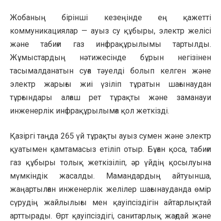
Жобаның бірінші кезеңінде ең қажетті
коммуникациялар — ауыз су құбыры, электр желісі
және табиғи газ инфрақұрылымы тартылды.
Жұмыстардың нәтижесінде бұрын негізінен
тасымалданатын суға тәуелді болып келген және
электр жарығы жиі үзіліп тұратын шағынаудан
тұрғындары алғаш рет тұрақты және заманауи
инженерлік инфрақұрылымға қол жеткізді.
Қазіргі таңда 265 үй тұрақты ауыз сумен және электр
қуатымен қамтамасыз етіліп отыр. Бұған қоса, табиғи
газ құбыры толық жеткізіліп, әр үйдің қосылуына
мүмкіндік жасалды. Мамандардың айтуынша,
жаңартылған инженерлік желілер шағынауданда өмір
сүрудің жайлылығы мен қауіпсіздігін айтарлықтай
арттырады. Өрт қауіпсіздігі, санитарлық жағдай және