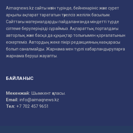
Aimaqnews.kz сайты мәтін түрінде, бейнекөрініс және сурет
арқылы ақпарат тарататын тәуелсіз желілік басылым.
Сайттағы материалдарды пайдаланғанда міндетті түрде
сілтеме берулеріңізді сұраймыз. Ақпараттық порталдағы
авторлық және басқа да құқықтар толығымен қорғалатынын
ескертеміз. Автордың жеке пікірі редакцияның көзқарасы
болып саналмайды. Жарнама мен түрлі хабарландыруларға
жарнама беруші жауапты.
БАЙЛАНЫС
Мекенжай:
Шымкент қаласы.
Email:
info@aimaqnews.kz
Тел:
+7 702 457 9651