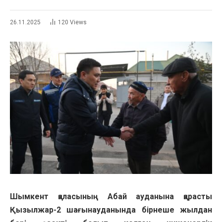
26.11.2025
120
Views
Шымкент қаласының Абай ауданына қарасты
Қызылжар-2 шағынауданында бірнеше жылдан