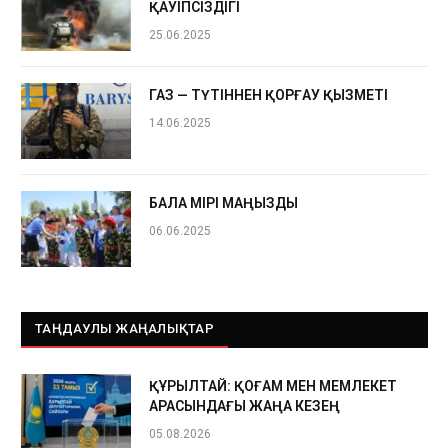
ҚАУІПСІЗДІГІ
25.06.2025
ГАЗ — ТҮТІННЕН ҚОРҒАУ ҚЫЗМЕТІ
14.06.2025
БАЛА ӨМІРІ МАҢЫЗДЫ
06.06.2025
ТАҢДАУЛЫ ЖАҢАЛЫҚТАР
ҚҰРЫЛТАЙ: ҚОҒАМ МЕН МЕМЛЕКЕТ
АРАСЫНДАҒЫ ЖАҢА КЕЗЕҢ
05.08.2026