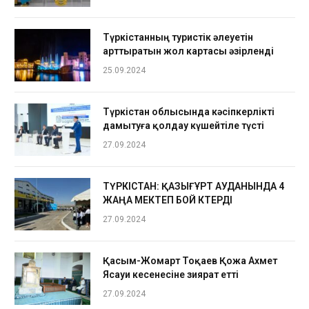
Түркістанның туристік әлеуетін
арттыратын жол картасы әзірленді
25.09.2024
Түркістан облысында кәсіпкерлікті
дамытуға қолдау күшейтіле түсті
27.09.2024
ТҮРКІСТАН: ҚАЗЫҒҰРТ АУДАНЫНДА 4
ЖАҢА МЕКТЕП БОЙ КӨТЕРДІ
27.09.2024
Қасым-Жомарт Тоқаев Қожа Ахмет
Ясауи кесенесіне зиярат етті
27.09.2024