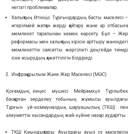
негізгі проблемалар.
Халықтың Өтініші: Тұрғындардың басты мәселесі –
игерілмей жатқан жерді қайтару және әр отбасыға
мемлекет тарапынан көмек көрсету. Бұл – Жер
реформасы мен халықтың кірісін арттыру жөніндегі
мемлекеттік саясатты жергілікті деңгейде тиімді
іске асырудың қажеттілігін білдіреді.
Инфрақұрылым Және Жер Мәселесі (МӘС)
Қоғамдық кеңес мүшесі Мейрамкүл Тұрлыбек
басқарған зерделеу тобының жұмысы ауылдағы
Тұрғын үй-коммуналдық шаруашылық (ТКШ) пен
әлеуметтік нысандардың жай-күйіне назар аудартты.
ТКШ Қиындықтары: Ауылдағы ауыз су мәселесін