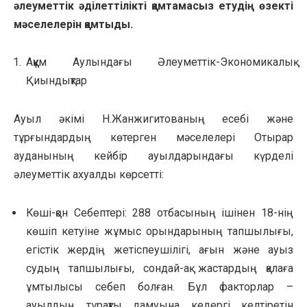
әлеуметтік әділеттілікті қамтамасыз етудің өзекті
мәселелерін қамтыды.
Аққұм Аулындағы Әлеуметтік-Экономикалық
Қиындықтар
Ауыл әкімі Н.Жанжигитованың есебі және
тұрғындардың көтерген мәселелері Отырар
ауданының кейбір ауылдарындағы күрделі
әлеуметтік ахуалды көрсетті:
Көші-қон Себептері: 288 отбасының ішінен 18-нің
көшіп кетуіне жұмыс орындарының тапшылығы,
егістік жердің жетіспеушілігі, ағын және ауыз
судың тапшылығы, сондай-ақ жастардың қалаға
ұмтылысы себеп болған. Бұл факторлар –
ауылдың тұрақты дамуына кедергі келтіретін