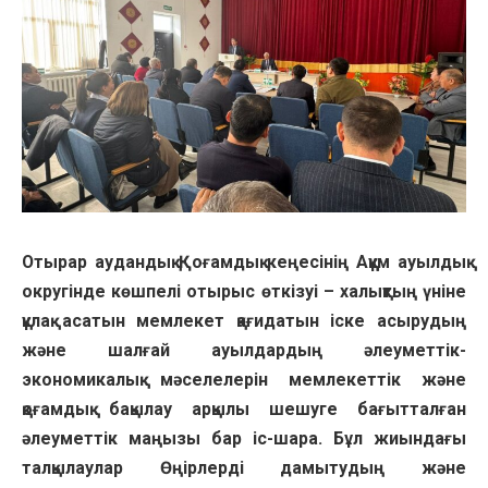
Отырар аудандық Қоғамдық кеңесінің Аққұм ауылдық
округінде көшпелі отырыс өткізуі – халықтың үніне
құлақ асатын мемлекет қағидатын іске асырудың
және шалғай ауылдардың әлеуметтік-
экономикалық мәселелерін мемлекеттік және
қоғамдық бақылау арқылы шешуге бағытталған
әлеуметтік маңызы бар іс-шара. Бұл жиындағы
талқылаулар Өңірлерді дамытудың және