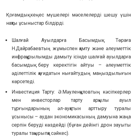
Қоғамдық кеңес мүшелері мәселелерді шешу үшін
нақты ұсыныстар білдірді.
Шалғай Ауылдарға Басымдық: Төраға
Н.Дайрабаевтың жұмыспен қамту және әлеуметтік
инфрақұрылымды дамыту ісінде шалғай ауылдарға
басымдық беру керектігін айтуы – әлеуметтік
әділеттілік қағидатын нығайтудың маңыздылығын
көрсетеді.
Инвестиция Тарту: Ә.Мәуленқұловтың кәсіпкерлер
мен инвесторлар тарту арқылы ауыл
тұрғындарының әл-ауқатын арттыру туралы
ұсынысы – аудан экономикасының дамуына жаңа
серпін беруді көздейді (бұған дейінгі дрон зауыты
туралы тақырыпқа сәйкес).