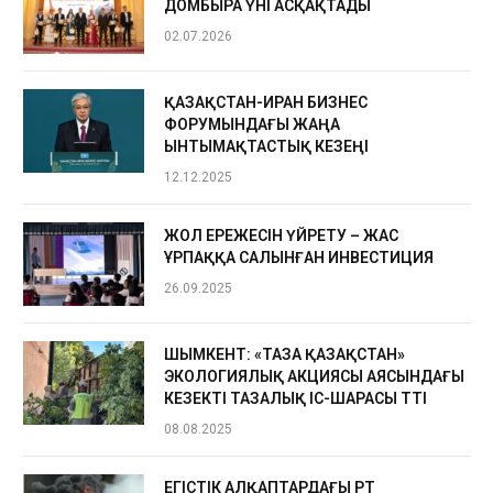
ДОМБЫРА ҮНІ АСҚАҚТАДЫ
02.07.2026
ҚАЗАҚСТАН-ИРАН БИЗНЕС
ФОРУМЫНДАҒЫ ЖАҢА
ЫНТЫМАҚТАСТЫҚ КЕЗЕҢІ
12.12.2025
ЖОЛ ЕРЕЖЕСІН ҮЙРЕТУ – ЖАС
ҰРПАҚҚА САЛЫНҒАН ИНВЕСТИЦИЯ
26.09.2025
ШЫМКЕНТ: «ТАЗА ҚАЗАҚСТАН»
ЭКОЛОГИЯЛЫҚ АКЦИЯСЫ АЯСЫНДАҒЫ
КЕЗЕКТІ ТАЗАЛЫҚ ІС-ШАРАСЫ ӨТТІ
08.08.2025
ЕГІСТІК АЛҚАПТАРДАҒЫ ӨРТ