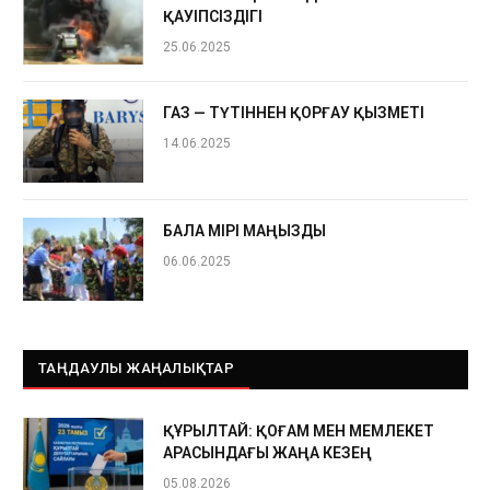
ҚАУІПСІЗДІГІ
25.06.2025
ГАЗ — ТҮТІННЕН ҚОРҒАУ ҚЫЗМЕТІ
14.06.2025
БАЛА ӨМІРІ МАҢЫЗДЫ
06.06.2025
ТАҢДАУЛЫ ЖАҢАЛЫҚТАР
ҚҰРЫЛТАЙ: ҚОҒАМ МЕН МЕМЛЕКЕТ
АРАСЫНДАҒЫ ЖАҢА КЕЗЕҢ
05.08.2026