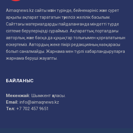
Aimaqnews.kz сайты мәтін түрінде, бейнекөрініс және сурет
арқылы ақпарат тарататын тәуелсіз желілік басылым.
Сайттағы материалдарды пайдаланғанда міндетті түрде
сілтеме берулеріңізді сұраймыз. Ақпараттық порталдағы
авторлық және басқа да құқықтар толығымен қорғалатынын
ескертеміз. Автордың жеке пікірі редакцияның көзқарасы
болып саналмайды. Жарнама мен түрлі хабарландыруларға
жарнама беруші жауапты.
БАЙЛАНЫС
Мекенжай:
Шымкент қаласы.
Email:
info@aimaqnews.kz
Тел:
+7 702 457 9651