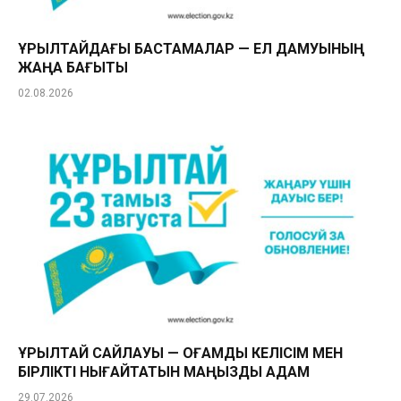
ҚҰРЫЛТАЙДАҒЫ БАСТАМАЛАР — ЕЛ ДАМУЫНЫҢ
ЖАҢА БАҒЫТЫ
02.08.2026
ҚҰРЫЛТАЙ САЙЛАУЫ — ҚОҒАМДЫҚ КЕЛІСІМ МЕН
БІРЛІКТІ НЫҒАЙТАТЫН МАҢЫЗДЫ ҚАДАМ
29.07.2026