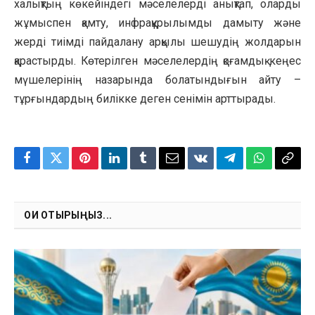
халықтың көкейіндегі мәселелерді анықтап, оларды
жұмыспен қамту, инфрақұрылымды дамыту және
жерді тиімді пайдалану арқылы шешудің жолдарын
қарастырды. Көтерілген мәселелердің қоғамдық кеңес
мүшелерінің назарында болатындығын айту –
тұрғындардың билікке деген сенімін арттырады.
Facebook
Twitter
Pinterest
LinkedIn
Tumblr
Email
VKontakte
Telegram
WhatsApp
Copy
Link
ОҚИ ОТЫРЫҢЫЗ...