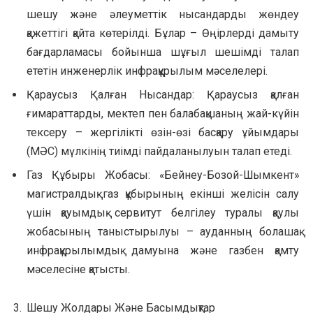
шешу және әлеуметтік нысандарды жөндеу
қажеттігі қайта көтерілді. Бұлар – Өңірлерді дамыту
бағдарламасы бойынша шұғыл шешімді талап
ететін инженерлік инфрақұрылым мәселелері.
Қараусыз Қалған Нысандар: Қараусыз қалған
ғимараттарды, мектеп пен балабақшаның жай-күйін
тексеру – жергілікті өзін-өзі басқару ұйымдары
(МӘС) мүлкінің тиімді пайдаланылуын талап етеді.
Газ Құбыры Жобасы: «Бейнеу-Бозой-Шымкент»
магистралдық газ құбырының екінші желісін салу
үшін қауымдық сервитут белгілеу туралы қаулы
жобасының таныстырылуы – ауданның болашақ
инфрақұрылымдық дамуына және газбен қамту
мәселесіне қатысты.
Шешу Жолдары Және Басымдықтар