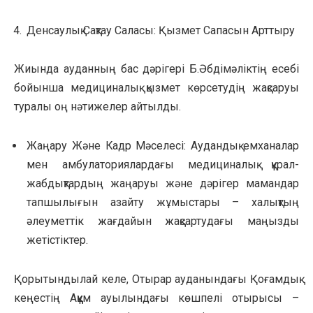
Денсаулық Сақтау Саласы: Қызмет Сапасын Арттыру
Жиында ауданның бас дәрігері Б.Әбдімәліктің есебі
бойынша медициналық қызмет көрсетудің жақсаруы
туралы оң нәтижелер айтылды.
Жаңару Және Кадр Мәселесі: Аудандық емханалар
мен амбулаториялардағы медициналық құрал-
жабдықтардың жаңаруы және дәрігер мамандар
тапшылығын азайту жұмыстары – халықтың
әлеуметтік жағдайын жақсартудағы маңызды
жетістіктер.
Қорытындылай келе, Отырар ауданындағы Қоғамдық
кеңестің Аққұм ауылындағы көшпелі отырысы –