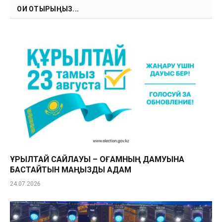
ОҚИ ОТЫРЫҢЫЗ...
ҚҰРЫЛТАЙ САЙЛАУЫ – ҚОҒАМНЫҢ ДАМУЫНА
БАСТАЙТЫН МАҢЫЗДЫ ҚАДАМ
24.07.2026