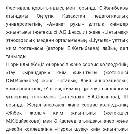
Фестиваль қорытындысымен I орынды Ө.Жәнібеков
атындағы Оңтүстік Қазақстан педагогикалық
университетінің «Аманат рухы» ұлттық киімдер
жиынтығы (жетекшісі А.Б.Шнасыл) және «Ынтымақ»
этносаралық мәдени орталығының «Шұғыла» ұлттық
киім топтамасы (авторы Б.Жетыбаева) лайық деп
танылды.
II орынды Жеңіл өнеркәсіп және сервис колледжінің
«Тау қырандары» киім жиынтығы (жетекшісі
С.М.Искакова) және Орталық Азия инновациялық
университетінің «Ұлттық киімнің түрленуі» сәндік киім
үлгілерінің топтамасы (жетекшісі Б.А.Досанова), ІІІ
орынды Жеңіл өнеркәсіп және сервис колледжінің
«Жібек жолы» киім жиынтығы (жетекшісі
М.Қ.Байзақова) мен Ә.Қастеев атындағы өнер және
дизайн колледжінің «Нұрлы шуақ» киім жиынтығы