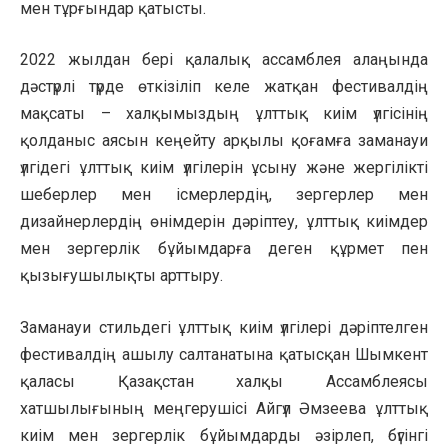
мен тұрғындар қатысты.
2022 жылдан бері қалалық ассамблея алаңында
дәстүрлі түрде өткізіліп келе жатқан фестивалдің
мақсаты – халқымыздың ұлттық киім үлгісінің
қолданыс аясын кеңейту арқылы қоғамға заманауи
үлгідегі ұлттық киім үлгілерін ұсыну және жергілікті
шеберлер мен ісмерлердің, зергерлер мен
дизайнерлердің өнімдерін дәріптеу, ұлттық киімдер
мен зергерлік бұйымдарға деген құрмет пен
қызығушылықты арттыру.
Заманауи стильдегі ұлттық киім үлгілері дәріптелген
фестивалдің ашылу салтанатына қатысқан Шымкент
қаласы Қазақстан халқы Ассамблеясы
хатшылығының меңгерушісі Айгүл Әмзеева ұлттық
киім мен зергерлік бұйымдарды әзірлеп, бүгінгі