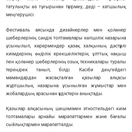
татулықты өз тұғырынан түсірмеу, деді – хатшылық
меңгерушісі.
Фестиваль аясында дизайнерлер мен қолөнер
шеберлерінің сәндік топтамалары көпшілік назарына
ұсынылып, көрермендер қазақ халқының дәстүрлі
киімдерінің өңірлік ерекшеліктерін, ұлттық нақыш
пен қолөнер шеберлерінің озық техникалары туралы
тереңірек танып, білді. Кәсіби деңгейдегі
мамандардан жасақталған қазылар алқасы
жұртшылық назарына ұсынылған жұмыстар мен
жобалардың арасынан үздіктерін анықтады.
Қазылар алқасының шешімімен этностильдегі киім
топтамалары арнайы марапаттармен және бағалы
сыйлықтармен марапатталды.