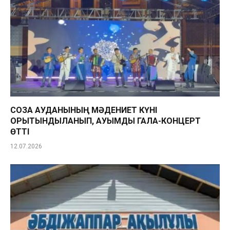
СОЗАҚ АУДАНЫНЫҢ МӘДЕНИЕТ КҮНІ
ҚОРЫТЫНДЫЛАНЫП, АУҚЫМДЫ ГАЛА-КОНЦЕРТ
ӨТТІ
12.07.2026