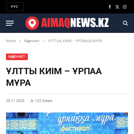
РУС
Facebook
X
Inst
(Twitter)
»
»
Home
Мәдениет
ҰЛТТЫҚ КИІМ – ҰРПАҚҚА МҰРА
МӘДЕНИЕТ
ҰЛТТЫҚ КИІМ – ҰРПАҚҚА
МҰРА
20.11.2025
122
Views