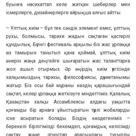
буынға насихаттап келе жатқан шеберлер мен
ісмерлерге, дизайнерлерге айрықша алғыс айтты.
– Ұлттық киім – бұл тек сәндік элемент емес, ұлттың
рухы, болмысы, тарихи жадын сақтаған қастерлі
құндылық. Бүгінгі фестиваль арқылы біз жас ұрпаққа
өз тамырын танытып қана қоймай, ұлттық киім
өнерін жаңа деңгейге шығаратын жас таланттарға
жол ашып отырмыз. Әр өңірдің киім үлгісінде
халқымыздың тарихы, философиясы, дүниетанымы
жатыр. Біз осы бай мұраны көздің қарашығындай
сақтап, келер ұрпаққа жеткізуге міндеттіміз. Қалалық
Қазақстан халқы Ассамблеясы алдағы уақытта
қоғамды бір арнаға ұйыстыратын түрлі жобаларды
іске асыратын болады. Біздің көздегеніміз –
берекелі бірлігімізді бекемдеп, қоғамдық келісімді
сақтау және этностар арасындағы тұғырлы