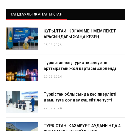
ТАҢДАУЛЫ ЖАҢАЛЫҚТАР
ҚҰРЫЛТАЙ: ҚОҒАМ МЕН МЕМЛЕКЕТ
АРАСЫНДАҒЫ ЖАҢА КЕЗЕҢ
05.08.2026
Түркістанның туристік әлеуетін
арттыратын жол картасы әзірленді
25.09.2024
Түркістан облысында кәсіпкерлікті
дамытуға қолдау күшейтіле түсті
27.09.2024
ТҮРКІСТАН: ҚАЗЫҒҰРТ АУДАНЫНДА 4