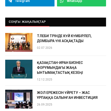
Telegram
WhatsApp
СОҢҒЫ ЖАҢАЛЫҚТАР
ТӨЛЕБИ ТӨРІНДЕ КҮЙ КҮМБІРЛЕП,
ДОМБЫРА ҮНІ АСҚАҚТАДЫ
02.07.2026
ҚАЗАҚСТАН-ИРАН БИЗНЕС
ФОРУМЫНДАҒЫ ЖАҢА
ЫНТЫМАҚТАСТЫҚ КЕЗЕҢІ
12.12.2025
ЖОЛ ЕРЕЖЕСІН ҮЙРЕТУ – ЖАС
ҰРПАҚҚА САЛЫНҒАН ИНВЕСТИЦИЯ
26.09.2025