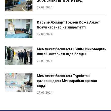
ЖАҢА МЕКТЕП БОЙ КӨТЕРДІ
27.09.2024
Қасым-Жомарт Тоқаев Қожа Ахмет
Ясауи кесенесіне зиярат етті
27.09.2024
Мемлекет басшысы «Білім-Инновация»
лицей-интернатында болды
27.09.2024
Мемлекет басшысы Түркістан
қаласындағы Мұз сарайын аралап
көрді
27.09.2024