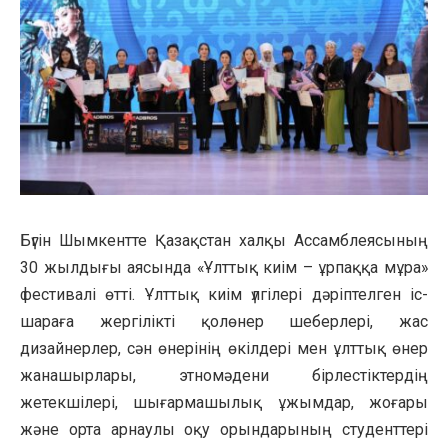
Бүгін Шымкентте Қазақстан халқы Ассамблеясының
30 жылдығы аясында «Ұлттық киім – ұрпаққа мұра»
фестивалі өтті. Ұлттық киім үлгілері дәріптелген іс-
шараға жергілікті қолөнер шеберлері, жас
дизайнерлер, сән өнерінің өкілдері мен ұлттық өнер
жанашырлары, этномәдени бірлестіктердің
жетекшілері, шығармашылық ұжымдар, жоғары
және орта арнаулы оқу орындарының студенттері