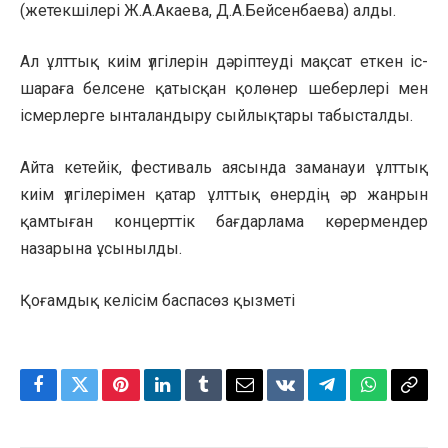
(жетекшілері Ж.А.Акаева, Д.А.Бейсенбаева) алды.
Ал ұлттық киім үлгілерін дәріптеуді мақсат еткен іс-
шараға белсене қатысқан қолөнер шеберлері мен
ісмерлерге ынталандыру сыйлықтары табысталды.
Айта кетейік, фестиваль аясында заманауи ұлттық
киім үлгілерімен қатар ұлттық өнердің әр жанрын
қамтыған концерттік бағдарлама көрермендер
назарына ұсынылды.
Қоғамдық келісім баспасөз қызметі
Facebook
Twitter
Pinterest
LinkedIn
Tumblr
Email
VKontakte
Telegram
WhatsApp
Copy
Link