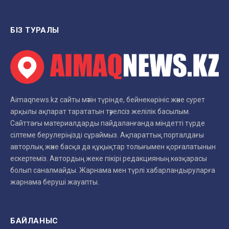
БІЗ ТУРАЛЫ
Aimaqnews.kz сайты мәтін түрінде, бейнекөрініс және сурет
арқылы ақпарат тарататын тәуелсіз желілік басылым.
Сайттағы материалдарды пайдаланғанда міндетті түрде
сілтеме берулеріңізді сұраймыз. Ақпараттық порталдағы
авторлық және басқа да құқықтар толығымен қорғалатынын
ескертеміз. Автордың жеке пікірі редакцияның көзқарасы
болып саналмайды. Жарнама мен түрлі хабарландыруларға
жарнама беруші жауапты.
БАЙЛАНЫС