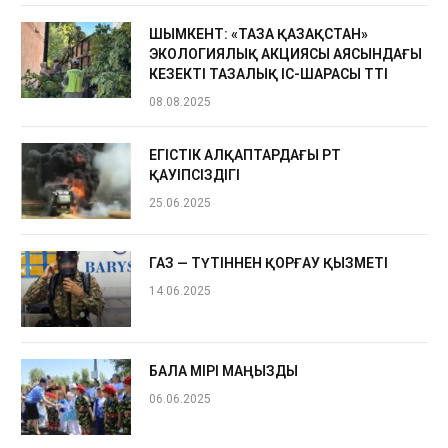
ШЫМКЕНТ: «ТАЗА ҚАЗАҚСТАН»
ЭКОЛОГИЯЛЫҚ АКЦИЯСЫ АЯСЫНДАҒЫ
КЕЗЕКТІ ТАЗАЛЫҚ ІС-ШАРАСЫ ӨТТІ
08.08.2025
ЕГІСТІК АЛҚАПТАРДАҒЫ ӨРТ
ҚАУІПСІЗДІГІ
25.06.2025
ГАЗ — ТҮТІННЕН ҚОРҒАУ ҚЫЗМЕТІ
14.06.2025
БАЛА ӨМІРІ МАҢЫЗДЫ
06.06.2025