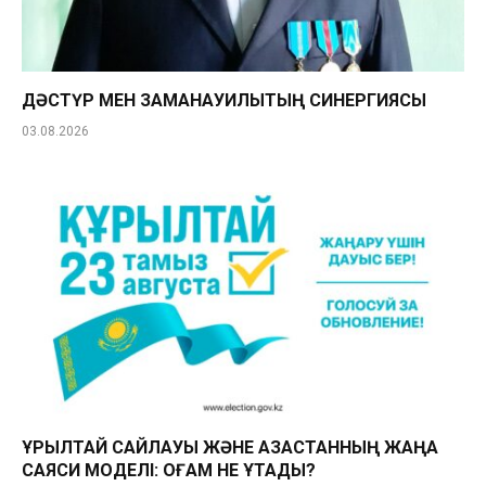
ДӘСТҮР МЕН ЗАМАНАУИЛЫҚТЫҢ СИНЕРГИЯСЫ
03.08.2026
ҚҰРЫЛТАЙ САЙЛАУЫ ЖӘНЕ ҚАЗАҚСТАННЫҢ ЖАҢА
САЯСИ МОДЕЛІ: ҚОҒАМ НЕ ҰТАДЫ?