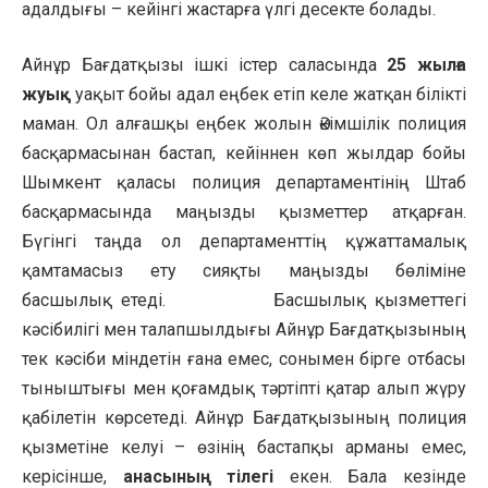
адалдығы – кейінгі жастарға үлгі десекте болады.
Айнұр Бағдатқызы ішкі істер саласында
25 жылға
жуық
уақыт бойы адал еңбек етіп келе жатқан білікті
маман. Ол алғашқы еңбек жолын Әкімшілік полиция
басқармасынан бастап, кейіннен көп жылдар бойы
Шымкент қаласы полиция департаментінің Штаб
басқармасында маңызды қызметтер атқарған.
Бүгінгі таңда ол департаменттің құжаттамалық
қамтамасыз ету сияқты маңызды бөліміне
басшылық етеді. Басшылық қызметтегі
кәсібилігі мен талапшылдығы Айнұр Бағдатқызының
тек кәсіби міндетін ғана емес, сонымен бірге отбасы
тыныштығы мен қоғамдық тәртіпті қатар алып жүру
қабілетін көрсетеді. Айнұр Бағдатқызының полиция
қызметіне келуі – өзінің бастапқы арманы емес,
керісінше,
анасының тілегі
екен. Бала кезінде