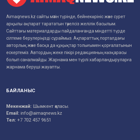
Aimaqnews.kz сайты мәтін түрінде, бейнекөрініс және сурет
арқылы ақпарат тарататын тәуелсіз желілік басылым.
Сайттағы материалдарды пайдаланғанда міндетті түрде
сілтеме берулеріңізді сұраймыз. Ақпараттық порталдағы
авторлық және басқа да құқықтар толығымен қорғалатынын
ескертеміз. Автордың жеке пікірі редакцияның көзқарасы
болып саналмайды. Жарнама мен түрлі хабарландыруларға
жарнама беруші жауапты.
БАЙЛАНЫС
Мекенжай:
Шымкент қаласы.
Email:
info@aimaqnews.kz
Тел:
+7 702 457 9651