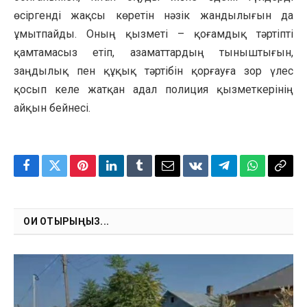
өсіргенді жақсы көретін нәзік жандылығын да
ұмытпайды. Оның қызметі – қоғамдық тәртіпті
қамтамасыз етіп, азаматтардың тыныштығын,
заңдылық пен құқық тәртібін қорғауға зор үлес
қосып келе жатқан адал полиция қызметкерінің
айқын бейнесі.
Facebook
Twitter
Pinterest
LinkedIn
Tumblr
Email
VKontakte
Telegram
WhatsApp
Copy
Link
ОҚИ ОТЫРЫҢЫЗ...