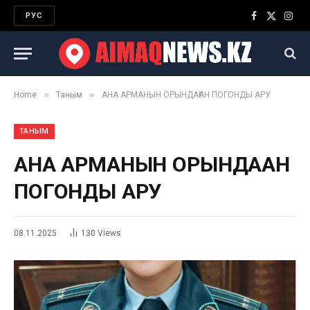
РУС
Facebook
X
Inst
(Twitter)
»
»
Home
Таным
АНА АРМАНЫН ОРЫНДАҒАН ПОГОНДЫ АРУ
ТАНЫМ
АНА АРМАНЫН ОРЫНДАҒАН
ПОГОНДЫ АРУ
08.11.2025
130
Views