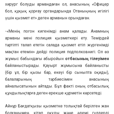
хирург болуды армандаған ол, анасының «Офицер
бол, құқық қорғау органдарында Отаныңның игілігі
үшін қызмет ет» деген арманын орындаған.
-«Менің погон кигенімді анам қалады. Анамның
арманы мені полиция қызметкері ету. Темірдей
тәртіпті талап ететін салада қызмет етіп жүргенімді
мақтан етемін» дейді полиция подполковнигі. Ол өз
жұмыс бабындағы абыройын
отбасының тілеуімен
байланыстырады. Қауырт жұмысына байланысты
(бір ұл, бір қызы бар, екеуі бір сыныпта оқиды),
балаларының тәрбиесімен анасының
айналысатынын айтады. Бұл факті оның отбасылық
құндылықтарға деген ерекше құрметін көрсетеді.
Айнұр Бағдатқызы қызметке толықтай берілген жан
болғанымен, кітап оқуды және әдемі гүлдерді