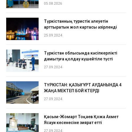
05.08.2026
Түркістанның туристік әлеуетін
арттыратын жол картасы әзірленді
25.09.2024
Түркістан облысында кәсіпкерлікті
дамытуға қолдау күшейтіле түсті
27.09.2024
ТҮРКІСТАН: ҚАЗЫҒҰРТ АУДАНЫНДА 4
ЖАҢА МЕКТЕП БОЙ КӨТЕРДІ
27.09.2024
Қасым-Жомарт Тоқаев Қожа Ахмет
Ясауи кесенесіне зиярат етті
27.09.2024