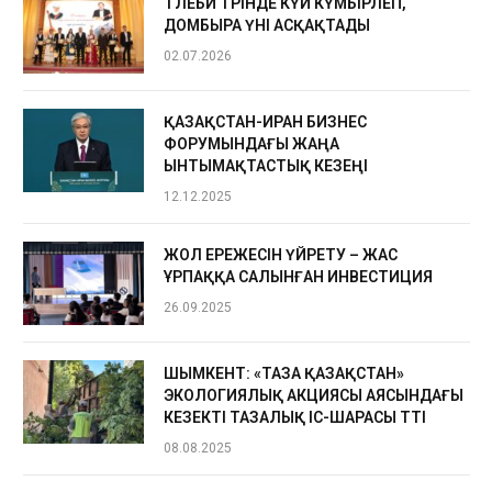
ТӨЛЕБИ ТӨРІНДЕ КҮЙ КҮМБІРЛЕП,
ДОМБЫРА ҮНІ АСҚАҚТАДЫ
02.07.2026
ҚАЗАҚСТАН-ИРАН БИЗНЕС
ФОРУМЫНДАҒЫ ЖАҢА
ЫНТЫМАҚТАСТЫҚ КЕЗЕҢІ
12.12.2025
ЖОЛ ЕРЕЖЕСІН ҮЙРЕТУ – ЖАС
ҰРПАҚҚА САЛЫНҒАН ИНВЕСТИЦИЯ
26.09.2025
ШЫМКЕНТ: «ТАЗА ҚАЗАҚСТАН»
ЭКОЛОГИЯЛЫҚ АКЦИЯСЫ АЯСЫНДАҒЫ
КЕЗЕКТІ ТАЗАЛЫҚ ІС-ШАРАСЫ ӨТТІ
08.08.2025