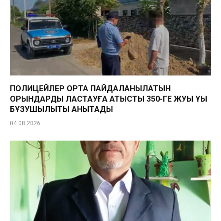
ПОЛИЦЕЙЛЕР ОРТАҚ ПАЙДАЛАНЫЛАТЫН
ОРЫНДАРДЫ ЛАСТАУҒА ҚАТЫСТЫ 350-ГЕ ЖУЫҚ ҚҰҚЫҚ
БҰЗУШЫЛЫҚТЫ АНЫҚТАДЫ
04.08.2026