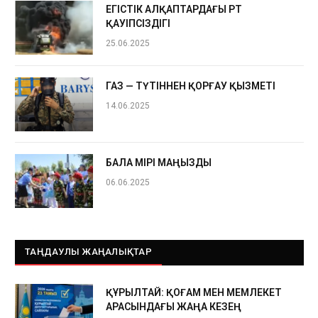
ЕГІСТІК АЛҚАПТАРДАҒЫ ӨРТ
ҚАУІПСІЗДІГІ
25.06.2025
ГАЗ — ТҮТІННЕН ҚОРҒАУ ҚЫЗМЕТІ
14.06.2025
БАЛА ӨМІРІ МАҢЫЗДЫ
06.06.2025
ТАҢДАУЛЫ ЖАҢАЛЫҚТАР
ҚҰРЫЛТАЙ: ҚОҒАМ МЕН МЕМЛЕКЕТ
АРАСЫНДАҒЫ ЖАҢА КЕЗЕҢ