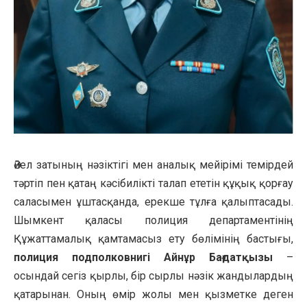
Әйел затының нәзіктігі мен аналық мейірімі темірдей
тәртіп пен қатаң кәсібилікті талап ететін құқық қорғау
саласымен ұштасқанда, ерекше тұлға қалыптасады.
Шымкент қаласы полиция департаментінің
Құжаттамалық қамтамасыз ету бөлімінің бастығы,
полиция подполковнигі Айнұр Бағдатқызы
–
осындай сегіз қырлы, бір сырлы нәзік жандылардың
қатарынан. Оның өмір жолы мен қызметке деген