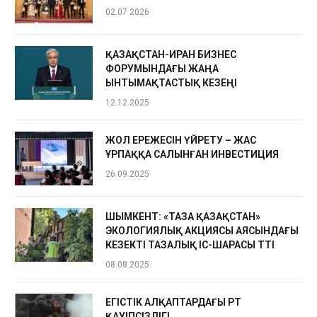
02.07.2026
ҚАЗАҚСТАН-ИРАН БИЗНЕС
ФОРУМЫНДАҒЫ ЖАҢА
ЫНТЫМАҚТАСТЫҚ КЕЗЕҢІ
12.12.2025
ЖОЛ ЕРЕЖЕСІН ҮЙРЕТУ – ЖАС
ҰРПАҚҚА САЛЫНҒАН ИНВЕСТИЦИЯ
26.09.2025
ШЫМКЕНТ: «ТАЗА ҚАЗАҚСТАН»
ЭКОЛОГИЯЛЫҚ АКЦИЯСЫ АЯСЫНДАҒЫ
КЕЗЕКТІ ТАЗАЛЫҚ ІС-ШАРАСЫ ӨТТІ
08.08.2025
ЕГІСТІК АЛҚАПТАРДАҒЫ ӨРТ
ҚАУІПСІЗДІГІ