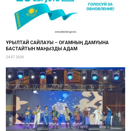
ҚҰРЫЛТАЙ САЙЛАУЫ – ҚОҒАМНЫҢ ДАМУЫНА
БАСТАЙТЫН МАҢЫЗДЫ ҚАДАМ
24.07.2026