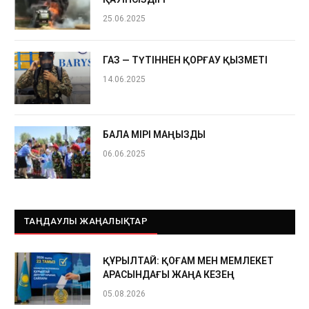
25.06.2025
ГАЗ — ТҮТІННЕН ҚОРҒАУ ҚЫЗМЕТІ
14.06.2025
БАЛА ӨМІРІ МАҢЫЗДЫ
06.06.2025
ТАҢДАУЛЫ ЖАҢАЛЫҚТАР
ҚҰРЫЛТАЙ: ҚОҒАМ МЕН МЕМЛЕКЕТ
АРАСЫНДАҒЫ ЖАҢА КЕЗЕҢ
05.08.2026