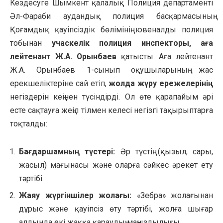
Кездесуге Шымкент қалалық Полиция департаменті
Әл-Фараби аудандық полиция басқармасының
Қоғамдық қауіпсіздік бөлімінің ювеналды полиция
тобынан
учаскелік полиция инспекторы, аға
лейтенант Ж.А. Орынбаев
қатысты. Аға лейтенант
Ж.А. Орынбаев 1-сынып оқушыларының жас
ерекшеліктеріне сай етіп,
жолда жүру ережелерінің
негіздерін кеңінен түсіндірді. Ол өте қарапайым әрі
есте сақтауға жеңіл тілмен келесі негізгі тақырыптарға
тоқталды:
Бағдаршамның түстері:
Әр түстің (қызыл, сары,
жасыл) мағынасы және оларға сәйкес әрекет ету
тәртібі.
Жаяу жүргіншілер жолағы:
«Зебра» жолағынан
дұрыс және қауіпсіз өту тәртібі, жолға шығар
алдында екі жаққа қараудың маңыздылығы.