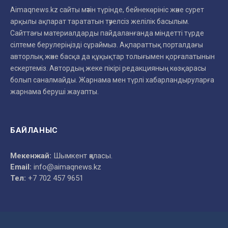
Aimaqnews.kz сайты мәтін түрінде, бейнекөрініс және сурет
арқылы ақпарат тарататын тәуелсіз желілік басылым.
Сайттағы материалдарды пайдаланғанда міндетті түрде
сілтеме берулеріңізді сұраймыз. Ақпараттық порталдағы
авторлық және басқа да құқықтар толығымен қорғалатынын
ескертеміз. Автордың жеке пікірі редакцияның көзқарасы
болып саналмайды. Жарнама мен түрлі хабарландыруларға
жарнама беруші жауапты.
БАЙЛАНЫС
Мекенжай:
Шымкент қаласы.
Email:
info@aimaqnews.kz
Тел:
+7 702 457 9651