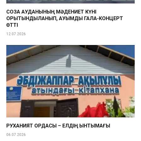
СОЗАҚ АУДАНЫНЫҢ МӘДЕНИЕТ КҮНІ
ҚОРЫТЫНДЫЛАНЫП, АУҚЫМДЫ ГАЛА-КОНЦЕРТ
ӨТТІ
12.07.2026
РУХАНИЯТ ОРДАСЫ – ЕЛДІҢ ЫНТЫМАҒЫ
06.07.2026