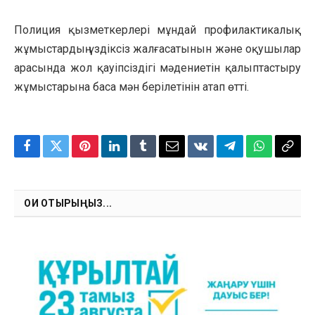
Полиция қызметкерлері мұндай профилактикалық
жұмыстардың үздіксіз жалғасатынын және оқушылар
арасында жол қауіпсіздігі мәдениетін қалыптастыру
жұмыстарына баса мән берілетінін атап өтті.
Facebook
Twitter
Pinterest
LinkedIn
Tumblr
Email
VKontakte
Telegram
WhatsApp
Copy
Link
ОҚИ ОТЫРЫҢЫЗ...