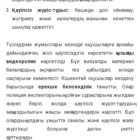
Қауіпсіз жүріс-тұрыс:
Көшеде доп ойнамау,
жүгірмеу және көліктердің жанынан кенеттен
шықпау қажеттігі.
Түсіндірме жұмыстары кезінде оқушыларға арнайы
дайындалған, жол қауіпсіздігін көрсететін
қызықты
видеоролик
көрсетілді. Бұл визуалды материал
балалардың ақпаратты тез қабылдап, есінде
сақтауына көмектесті. Кішкентай оқушылар кездесу
барысында
ерекше белсенділік
танытты. Олар
полиция инспекторының қойған сұрақтарына жылдам
жауап беріп, жолда қауіпсіз жүріп-тұрудың
маңыздылығын жақсы меңгергендерін көрсетті. Бұл
олардың алдағы уақытта саналы және қауіпсіз жаяу
жүргінші болуына деген үмітті
арттырады.