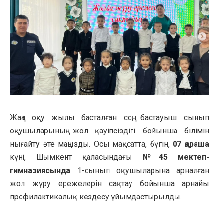
Жаңа оқу жылы басталған соң, бастауыш сынып
оқушыларының жол қауіпсіздігі бойынша білімін
нығайту өте маңызды. Осы мақсатта, бүгін,
07 қараша
күні, Шымкент қаласындағы
№45 мектеп-
гимназиясында
1-сынып оқушыларына арналған
жол жүру ережелерін сақтау бойынша арнайы
профилактикалық кездесу ұйымдастырылды.