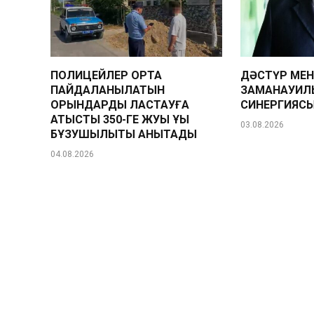
ПОЛИЦЕЙЛЕР ОРТАҚ
ДӘСТҮР МЕ
ПАЙДАЛАНЫЛАТЫН
ЗАМАНАУИЛ
ОРЫНДАРДЫ ЛАСТАУҒА
СИНЕРГИЯС
ҚАТЫСТЫ 350-ГЕ ЖУЫҚ ҚҰҚЫҚ
03.08.2026
БҰЗУШЫЛЫҚТЫ АНЫҚТАДЫ
04.08.2026