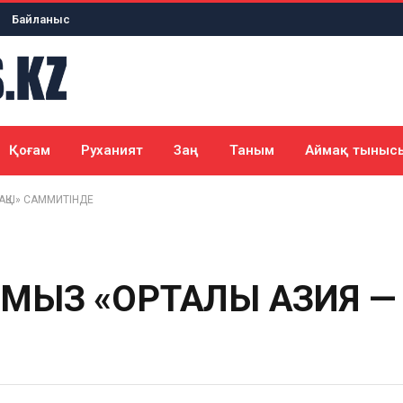
Байланыс
Қоғам
Руханият
Заң
Таным
Аймақ тыныс
АҚШ» САММИТІНДЕ
ЫЗ «ОРТАЛЫҚ АЗИЯ — 