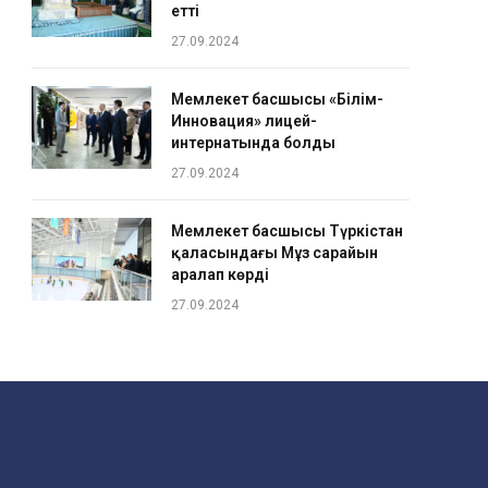
етті
27.09.2024
Мемлекет басшысы «Білім-
Инновация» лицей-
интернатында болды
27.09.2024
Мемлекет басшысы Түркістан
қаласындағы Мұз сарайын
аралап көрді
27.09.2024