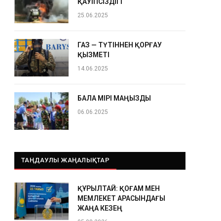
ҚАУІПСІЗДІГІ
25.06.2025
ГАЗ — ТҮТІННЕН ҚОРҒАУ
ҚЫЗМЕТІ
14.06.2025
БАЛА ӨМІРІ МАҢЫЗДЫ
06.06.2025
ТАҢДАУЛЫ ЖАҢАЛЫҚТАР
ҚҰРЫЛТАЙ: ҚОҒАМ МЕН
МЕМЛЕКЕТ АРАСЫНДАҒЫ
ЖАҢА КЕЗЕҢ