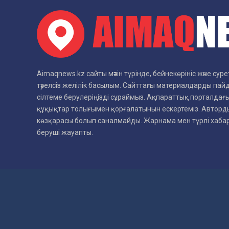
Aimaqnews.kz сайты мәтін түрінде, бейнекөрініс және су
тәуелсіз желілік басылым. Сайттағы материалдарды пай
сілтеме берулеріңізді сұраймыз. Ақпараттық порталдағы
құқықтар толығымен қорғалатынын ескертеміз. Авторды
көзқарасы болып саналмайды. Жарнама мен түрлі хаб
беруші жауапты.