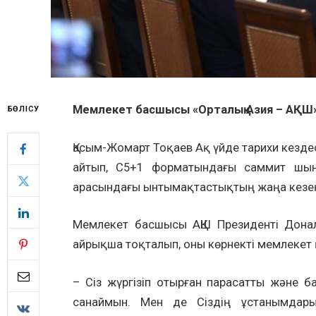
Мемлекет басшысы «Орталық Азия – АҚШ»
БӨЛІСУ
Қасым-Жомарт Тоқаев Ақ үйде тарихи кезде
айтып, С5+1 форматындағы саммит шын
арасындағы ынтымақтастықтың жаңа кезең
Мемлекет басшысы АҚШ Президенті Донал
айрықша тоқталып, оны көрнекті мемлекет 
– Сіз жүргізіп отырған парасатты және 
санаймын. Мен де Сіздің ұстанымдарың