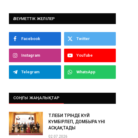
ӘЛЕУМЕТТІК ЖЕЛІЛЕР
Facebook
Twitter
Instagram
YouTube
Telegram
WhatsApp
СОҢҒЫ ЖАҢАЛЫҚТАР
ТӨЛЕБИ ТӨРІНДЕ КҮЙ
КҮМБІРЛЕП, ДОМБЫРА ҮНІ
АСҚАҚТАДЫ
02.07.2026