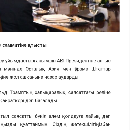
 саммитіне қатысты
су ұйымдастырғаны үшін АҚШ Президентіне алғыс
 мәнінде Орталық Азия мен Құрама Штаттар
іне жол ашқанына назар аударды.
ьд Трамптың халықаралық саясаттағы рөліне
қайраткері деп бағалады.
батыл саясатты бүкіл әлем қолдауға лайық деп
ызды қуаттаймын. Сіздің жетекшілігіңізбен