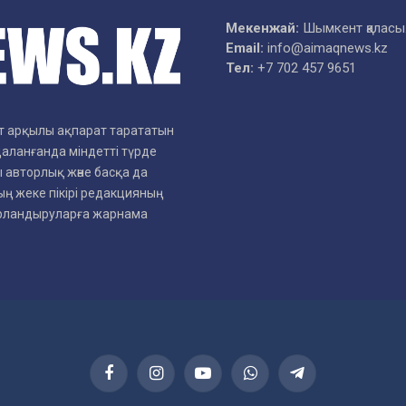
Мекенжай:
Шымкент қаласы
Email:
info@aimaqnews.kz
Тел:
+7 702 457 9651
рет арқылы ақпарат тарататын
даланғанда міндетті түрде
 авторлық және басқа да
ң жеке пікірі редакцияның
арландыруларға жарнама
Facebook
Instagram
YouTube
WhatsApp
Telegram