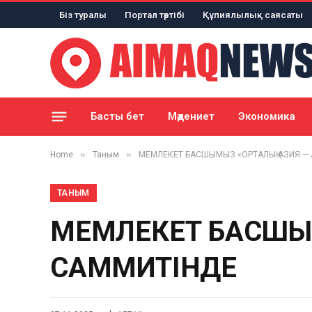
Біз туралы
Портал тәртібі
Құпиялылық саясаты
Басты бет
Мәдениет
Экономика
»
»
Home
Таным
МЕМЛЕКЕТ БАСШЫМЫЗ «ОРТАЛЫҚ АЗИЯ — 
ТАНЫМ
МЕМЛЕКЕТ БАСШЫМ
САММИТІНДЕ