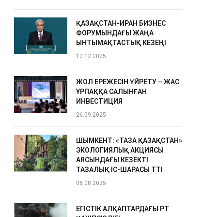
ҚАЗАҚСТАН-ИРАН БИЗНЕС
ФОРУМЫНДАҒЫ ЖАҢА
ЫНТЫМАҚТАСТЫҚ КЕЗЕҢІ
12.12.2025
ЖОЛ ЕРЕЖЕСІН ҮЙРЕТУ – ЖАС
ҰРПАҚҚА САЛЫНҒАН
ИНВЕСТИЦИЯ
26.09.2025
ШЫМКЕНТ: «ТАЗА ҚАЗАҚСТАН»
ЭКОЛОГИЯЛЫҚ АКЦИЯСЫ
АЯСЫНДАҒЫ КЕЗЕКТІ
ТАЗАЛЫҚ ІС-ШАРАСЫ ӨТТІ
08.08.2025
ЕГІСТІК АЛҚАПТАРДАҒЫ ӨРТ