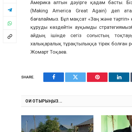
Америка алтын дәуірге қадам басты. Бі
(Making America Great Again) деп а
бағалаймыз. Бұл мақсат «Заң және тәртіп» қ
құруды көздейтін ауқымды стратегиямызбе
айдың ішінде сегіз соғыстың тоқтау
халықаралық тұрақтылыққа тірек болған рөл
Жомарт Тоқаев.
SHARE.
Facebook
Twitter
Pinterest
Linke
ОҚИ ОТЫРЫҢЫЗ...