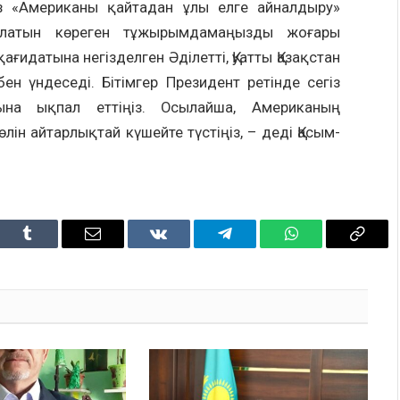
з «Американы қайтадан ұлы елге айналдыру»
талатын көреген тұжырымдамаңызды жоғары
ағидатына негізделген Әділетті, Қуатты Қазақстан
н үндеседі. Бітімгер Президент ретінде сегіз
ына ықпал еттіңіз. Осылайша, Американың
ін айтарлықтай күшейте түстіңіз, – деді Қасым-
dIn
Tumblr
Email
VKontakte
Telegram
WhatsApp
Copy
Link