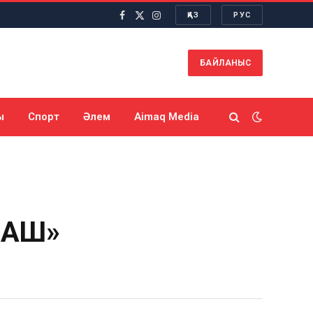
ҚАЗ
РУС
Facebook
X
Instagram
(Twitter)
БАЙЛАНЫС
ы
Спорт
Әлем
Aimaq Media
АҚШ»