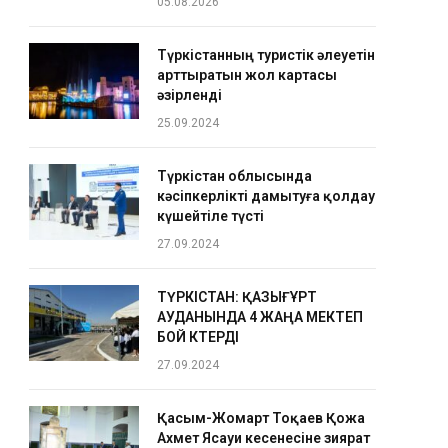
05.08.2026
Түркістанның туристік әлеуетін
арттыратын жол картасы
әзірленді
25.09.2024
Түркістан облысында
кәсіпкерлікті дамытуға қолдау
күшейтіле түсті
27.09.2024
ТҮРКІСТАН: ҚАЗЫҒҰРТ
АУДАНЫНДА 4 ЖАҢА МЕКТЕП
БОЙ КӨТЕРДІ
27.09.2024
Қасым-Жомарт Тоқаев Қожа
Ахмет Ясауи кесенесіне зиярат