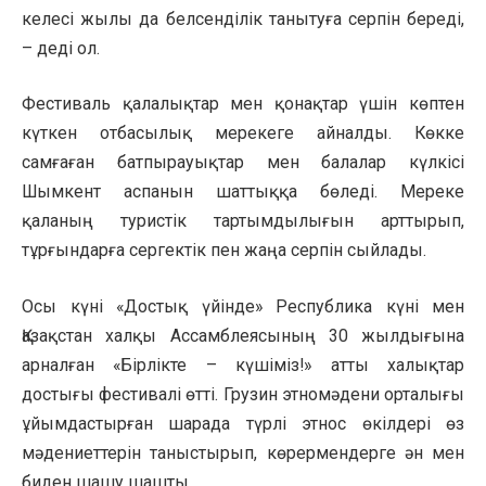
келесі жылы да белсенділік танытуға серпін береді,
– деді ол.
Фестиваль қалалықтар мен қонақтар үшін көптен
күткен отбасылық мерекеге айналды. Көкке
самғаған батпырауықтар мен балалар күлкісі
Шымкент аспанын шаттыққа бөледі. Мереке
қаланың туристік тартымдылығын арттырып,
тұрғындарға сергектік пен жаңа серпін сыйлады.
Осы күні «Достық үйінде» Республика күні мен
Қазақстан халқы Ассамблеясының 30 жылдығына
арналған «Бірлікте – күшіміз!» атты халықтар
достығы фестивалі өтті. Грузин этномәдени орталығы
ұйымдастырған шарада түрлі этнос өкілдері өз
мәдениеттерін таныстырып, көрермендерге ән мен
биден шашу шашты.