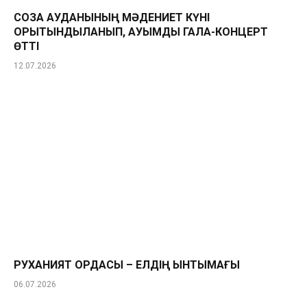
СОЗАҚ АУДАНЫНЫҢ МӘДЕНИЕТ КҮНІ
ҚОРЫТЫНДЫЛАНЫП, АУҚЫМДЫ ГАЛА-КОНЦЕРТ
ӨТТІ
12.07.2026
РУХАНИЯТ ОРДАСЫ – ЕЛДІҢ ЫНТЫМАҒЫ
06.07.2026