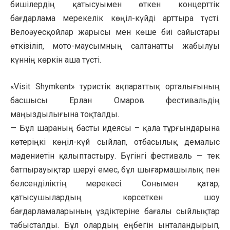
бишілердің қатысуымен өткен концерттік
бағдарлама мерекелік көңіл-күйді арттыра түсті.
Велоәуесқойлар жарысы мен көше биі сайыстары
өткізіліп, мото-маусымның салтанатты жабылуы
күннің көркін аша түсті.
«Visit Shymkent» туристік ақпараттық орталығының
басшысы Ерлан Омаров фестивальдің
маңыздылығына тоқталды.
— Бұл шараның басты идеясы – қала тұрғындарына
көтеріңкі көңіл-күй сыйлап, отбасылық демалыс
мәдениетін қалыптастыру. Бүгінгі фестиваль — тек
батпырауықтар шеруі емес, бұл шығармашылық пен
белсенділіктің мерекесі. Сонымен қатар,
қатысушылардың көрсеткен шоу
бағдарламаларының үздіктеріне бағалы сыйлықтар
табысталды. Бұл олардың еңбегін ынталандырып,