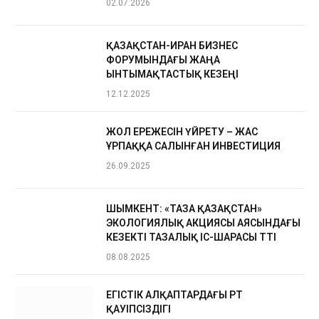
02.07.2026
ҚАЗАҚСТАН-ИРАН БИЗНЕС
ФОРУМЫНДАҒЫ ЖАҢА
ЫНТЫМАҚТАСТЫҚ КЕЗЕҢІ
12.12.2025
ЖОЛ ЕРЕЖЕСІН ҮЙРЕТУ – ЖАС
ҰРПАҚҚА САЛЫНҒАН ИНВЕСТИЦИЯ
26.09.2025
ШЫМКЕНТ: «ТАЗА ҚАЗАҚСТАН»
ЭКОЛОГИЯЛЫҚ АКЦИЯСЫ АЯСЫНДАҒЫ
КЕЗЕКТІ ТАЗАЛЫҚ ІС-ШАРАСЫ ӨТТІ
08.08.2025
ЕГІСТІК АЛҚАПТАРДАҒЫ ӨРТ
ҚАУІПСІЗДІГІ