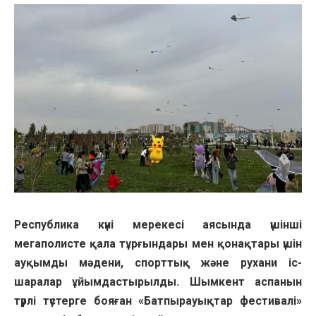
Республика күні мерекесі аясында үшінші
мегаполисте қала тұрғындары мен қонақтары үшін
ауқымды мәдени, спорттық және рухани іс-
шаралар ұйымдастырылды. Шымкент аспанын
түрлі түстерге бояған «Батпырауықтар фестивалі»