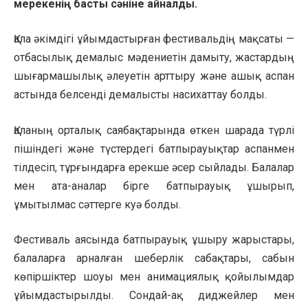
мерекенің басты сәніне айналды.
Қала әкімдігі ұйымдастырған фестивальдің мақсаты —
отбасылық демалыс мәдениетін дамыту, жастардың
шығармашылық әлеуетін арттыру және ашық аспан
астында белсенді демалысты насихаттау болды.
Қаланың орталық саябақтарында өткен шарада түрлі
пішіндегі және түстердегі батпырауықтар аспанмен
тілдесіп, тұрғындарға ерекше әсер сыйлады. Балалар
мен ата-аналар бірге батпырауық ұшырып,
ұмытылмас сәттерге куә болды.
Фестиваль аясында батпырауық ұшыру жарыстары,
балаларға арналған шеберлік сабақтары, сабын
көпіршіктер шоуы мен анимациялық қойылымдар
ұйымдастырылды. Сондай-ақ диджейлер мен