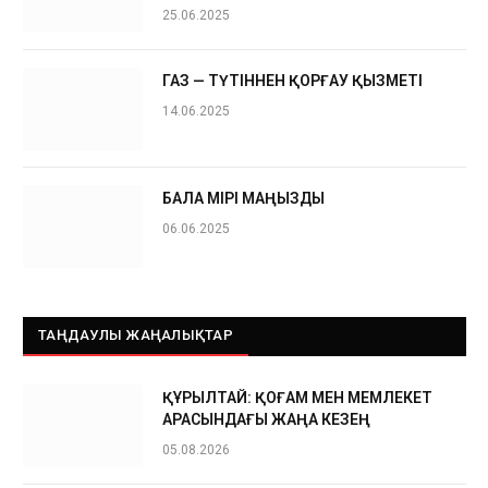
25.06.2025
ГАЗ — ТҮТІННЕН ҚОРҒАУ ҚЫЗМЕТІ
14.06.2025
БАЛА ӨМІРІ МАҢЫЗДЫ
06.06.2025
ТАҢДАУЛЫ ЖАҢАЛЫҚТАР
ҚҰРЫЛТАЙ: ҚОҒАМ МЕН МЕМЛЕКЕТ
АРАСЫНДАҒЫ ЖАҢА КЕЗЕҢ
05.08.2026