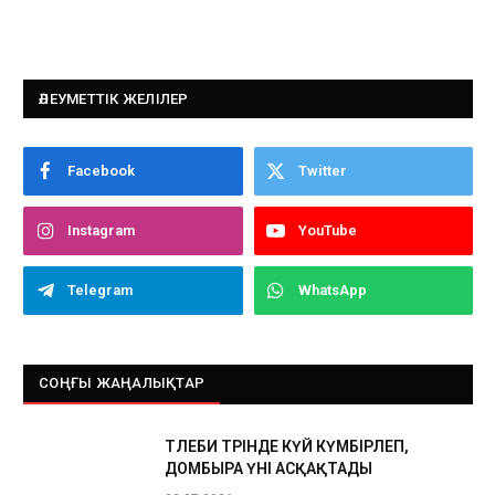
ӘЛЕУМЕТТІК ЖЕЛІЛЕР
Facebook
Twitter
Instagram
YouTube
Telegram
WhatsApp
СОҢҒЫ ЖАҢАЛЫҚТАР
ТӨЛЕБИ ТӨРІНДЕ КҮЙ КҮМБІРЛЕП,
ДОМБЫРА ҮНІ АСҚАҚТАДЫ