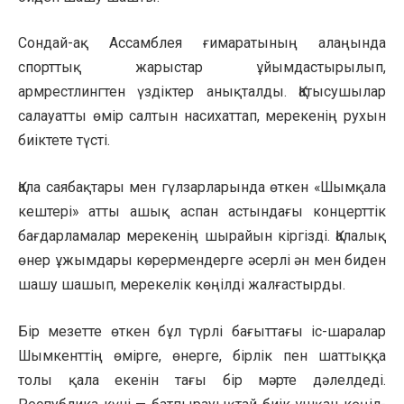
Сондай-ақ Ассамблея ғимаратының алаңында
спорттық жарыстар ұйымдастырылып,
армрестлингтен үздіктер анықталды. Қатысушылар
салауатты өмір салтын насихаттап, мерекенің рухын
биіктете түсті.
Қала саябақтары мен гүлзарларында өткен «Шымқала
кештері» атты ашық аспан астындағы концерттік
бағдарламалар мерекенің шырайын кіргізді. Қалалық
өнер ұжымдары көрермендерге әсерлі ән мен биден
шашу шашып, мерекелік көңілді жалғастырды.
Бір мезетте өткен бұл түрлі бағыттағы іс-шаралар
Шымкенттің өмірге, өнерге, бірлік пен шаттыққа
толы қала екенін тағы бір мәрте дәлелдеді.