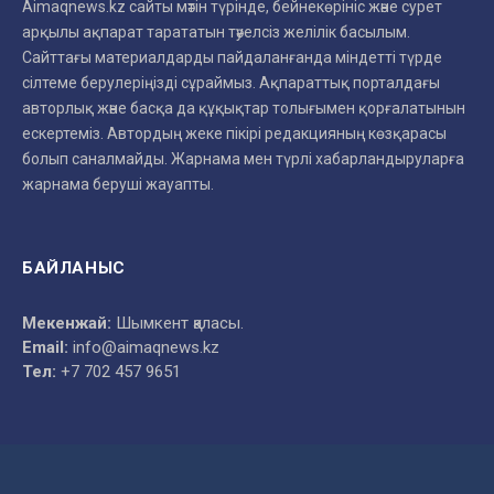
Aimaqnews.kz сайты мәтін түрінде, бейнекөрініс және сурет
арқылы ақпарат тарататын тәуелсіз желілік басылым.
Сайттағы материалдарды пайдаланғанда міндетті түрде
сілтеме берулеріңізді сұраймыз. Ақпараттық порталдағы
авторлық және басқа да құқықтар толығымен қорғалатынын
ескертеміз. Автордың жеке пікірі редакцияның көзқарасы
болып саналмайды. Жарнама мен түрлі хабарландыруларға
жарнама беруші жауапты.
БАЙЛАНЫС
Мекенжай:
Шымкент қаласы.
Email:
info@aimaqnews.kz
Тел:
+7 702 457 9651