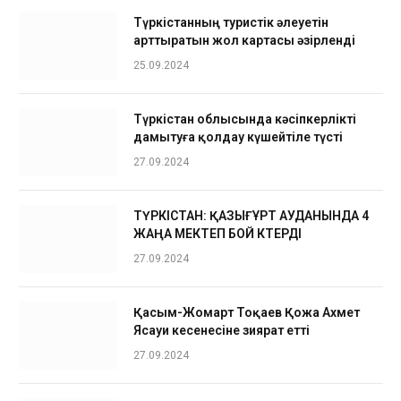
Түркістанның туристік әлеуетін
арттыратын жол картасы әзірленді
25.09.2024
Түркістан облысында кәсіпкерлікті
дамытуға қолдау күшейтіле түсті
27.09.2024
ТҮРКІСТАН: ҚАЗЫҒҰРТ АУДАНЫНДА 4
ЖАҢА МЕКТЕП БОЙ КӨТЕРДІ
27.09.2024
Қасым-Жомарт Тоқаев Қожа Ахмет
Ясауи кесенесіне зиярат етті
27.09.2024