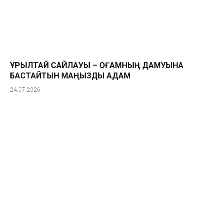
ҚҰРЫЛТАЙ САЙЛАУЫ – ҚОҒАМНЫҢ ДАМУЫНА
БАСТАЙТЫН МАҢЫЗДЫ ҚАДАМ
24.07.2026