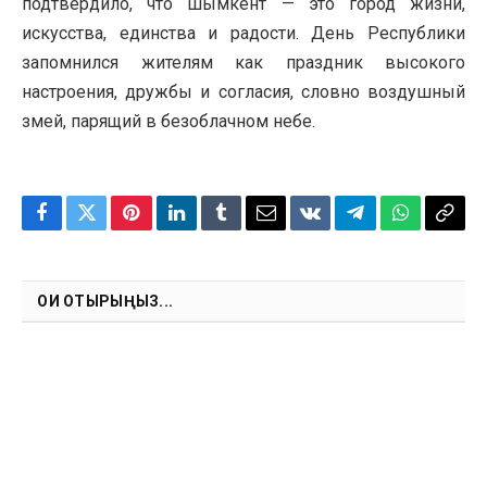
подтвердило, что Шымкент — это город жизни,
искусства, единства и радости. День Республики
запомнился жителям как праздник высокого
настроения, дружбы и согласия, словно воздушный
змей, парящий в безоблачном небе.
Facebook
Twitter
Pinterest
LinkedIn
Tumblr
Email
VKontakte
Telegram
WhatsApp
Copy
Link
ОҚИ ОТЫРЫҢЫЗ...