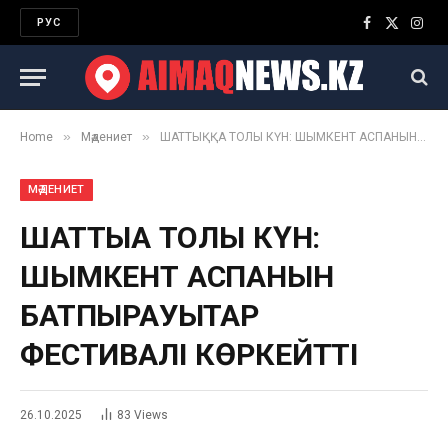
РУС
Facebook
X
Inst
(Twitter)
»
»
Home
Мәдениет
ШАТТЫҚҚА ТОЛЫ КҮН: ШЫМКЕНТ АСПАНЫН БАТПЫРАУЫҚТАР ФЕСТИВАЛІ КӨРКЕЙТТІ
МӘДЕНИЕТ
ШАТТЫҚҚА ТОЛЫ КҮН:
ШЫМКЕНТ АСПАНЫН
БАТПЫРАУЫҚТАР
ФЕСТИВАЛІ КӨРКЕЙТТІ
26.10.2025
83
Views