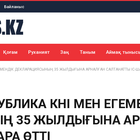
Байланыс
Қоғам
Руханият
Заң
Таным
Аймақ тыныс
ЕМЕНДІК ДЕКЛАРАЦИЯСЫНЫҢ 35 ЖЫЛДЫҒЫНА АРНАЛҒАН САЛТАНАТТЫ ІС-ША
БЛИКА КҮНІ МЕН ЕГЕМ
Ң 35 ЖЫЛДЫҒЫНА А
РА ӨТТІ