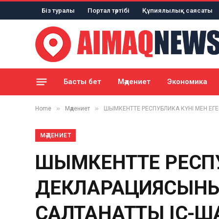
Біз туралы
Портал тәртібі
Құпиялылық саясаты
Басты бет
Мәдениет
Экономика
»
»
Home
Мәдениет
ШЫМКЕНТТЕ РЕСПУБЛИКА КҮНІ МЕН ЕГ
МӘДЕНИЕТ
ШЫМКЕНТТЕ РЕСПУ
ДЕКЛАРАЦИЯСЫНЫ
САЛТАНАТТЫ ІС-ША