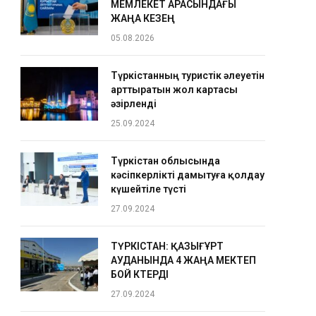
МЕМЛЕКЕТ АРАСЫНДАҒЫ
ЖАҢА КЕЗЕҢ
05.08.2026
Түркістанның туристік әлеуетін
арттыратын жол картасы
әзірленді
25.09.2024
Түркістан облысында
кәсіпкерлікті дамытуға қолдау
күшейтіле түсті
27.09.2024
ТҮРКІСТАН: ҚАЗЫҒҰРТ
АУДАНЫНДА 4 ЖАҢА МЕКТЕП
БОЙ КӨТЕРДІ
27.09.2024