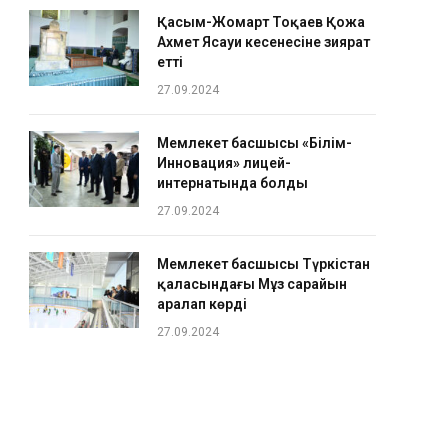
Қасым-Жомарт Тоқаев Қожа
Ахмет Ясауи кесенесіне зиярат
етті
27.09.2024
Мемлекет басшысы «Білім-
Инновация» лицей-
интернатында болды
27.09.2024
Мемлекет басшысы Түркістан
қаласындағы Мұз сарайын
аралап көрді
27.09.2024