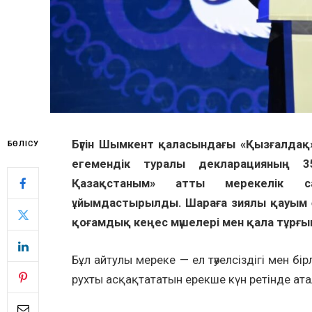
Бүгін Шымкент қаласындағы «Қызғалдақ»
БӨЛІСУ
егемендік туралы декларацияның 
Қазақстаным» атты мерекелік с
ұйымдастырылды. Шараға зиялы қауым өк
қоғамдық кеңес мүшелері мен қала тұрғ
Бұл айтулы мереке — ел тәуелсіздігі мен бі
рухты асқақтататын ерекше күн ретінде ата