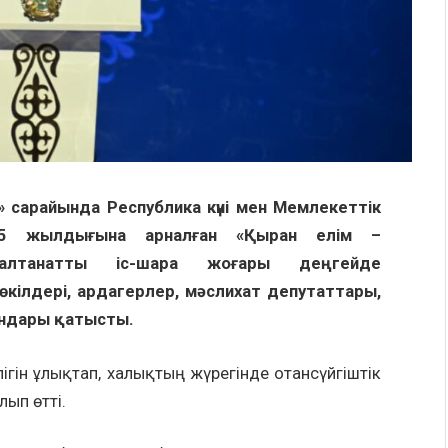
 сарайында Республика күні мен Мемлекеттік
35 жылдығына арналған «Қыран елім –
алтанатты іс-шара жоғары деңгейде
ілдері, ардагерлер, мәслихат депутаттары,
ындары қатысты.
рлігін ұлықтап, халықтың жүрегінде отансүйгіштік
лып өтті.