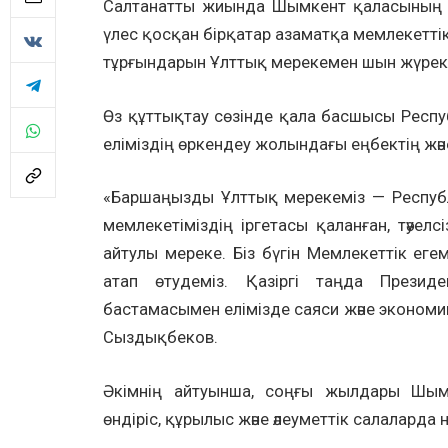
Салтанатты жиында Шымкент қаласының ә
үлес қосқан бірқатар азаматқа мемлекетті
тұрғындарын Ұлттық мерекемен шын жүрек
Өз құттықтау сөзінде қала басшысы Респу
еліміздің өркендеу жолындағы еңбектің және 
«Баршаңызды Ұлттық мерекеміз — Республ
мемлекетіміздің іргетасы қаланған, тәуе
айтулы мереке. Біз бүгін Мемлекеттік е
атап өтудеміз. Қазіргі таңда Презид
бастамасымен елімізде саяси және экономи
Сыздықбеков.
Әкімнің айтуынша, соңғы жылдары Шымк
өндіріс, құрылыс және әлеуметтік салаларда 