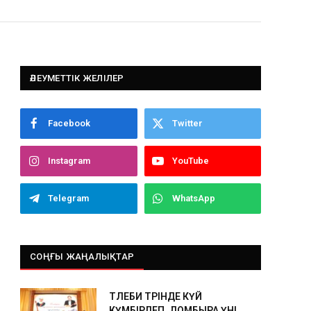
ӘЛЕУМЕТТІК ЖЕЛІЛЕР
Facebook
Twitter
Instagram
YouTube
Telegram
WhatsApp
СОҢҒЫ ЖАҢАЛЫҚТАР
ТӨЛЕБИ ТӨРІНДЕ КҮЙ
КҮМБІРЛЕП, ДОМБЫРА ҮНІ