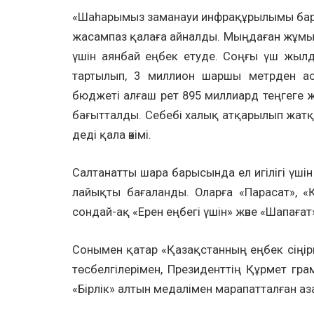
«Шаһарымыз заманауи инфрақұрылымы бар,
жасампаз қалаға айналды. Мыңдаған жұмысшы,
үшін аянбай еңбек етуде. Соңғы үш жылд
тартылып, 3 миллион шаршы метрден аст
бюджеті алғаш рет 895 миллиард теңгеге ж
бағытталды. Себебі халық атқарылып жатқа
деді қала әкімі.
Салтанатты шара барысында ел игілігі үшін
лайықты бағаланды. Оларға «Парасат», «Қ
сондай-ақ «Ерен еңбегі үшін» және «Шапаға
Сонымен қатар «Қазақстанның еңбек сіңірг
төсбелгілерімен, Президенттің Құрмет г
«Бірлік» алтын медалімен марапатталған аз