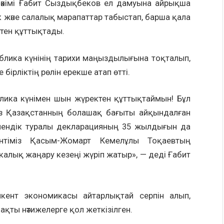
кімі Ғабит Сыздықбеков ел дамуына айрықша
к және салалық марапаттар табыстап, барша қала
тен құттықтады.
блика күнінің тарихи маңыздылығына тоқталып,
бірліктің рөлін ерекше атап өтті.
ика күнімен шын жүректен құттықтаймын! Бұл
лсіз Қазақстанның болашақ бағыты айқындалған
гемендік туралы декларацияның 35 жылдығын да
ентіміз Қасым-Жомарт Кемелұлы Тоқаевтың
калық жаңару кезеңі жүріп жатыр», — деді Ғабит
ент экономикасы айтарлықтай серпін алып,
нақты нәтижелерге қол жеткізілген.