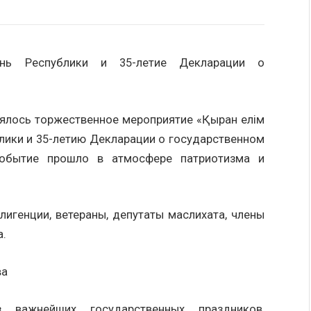
нь Республики и 35-летие Декларации о
ялось торжественное мероприятие «Қыран елім
лики и 35-летию Декларации о государственном
 событие прошло в атмосфере патриотизма и
лигенции, ветераны, депутаты маслихата, члены
а.
ва
 важнейших государственных праздников,