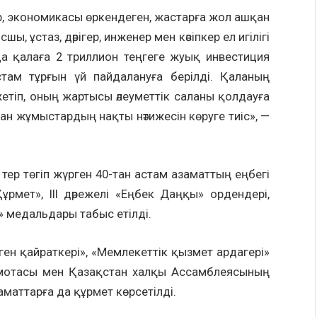
 экономикасы өркендеген, жастарға жол ашқан
 ұстаз, дәрігер, инженер мен кәсіпкер ел игілігі
а қалаға 2 триллион теңгеге жуық инвестиция
ам тұрғын үй пайдалануға берілді. Қаланың
етіп, оның жартысы әлеуметтік саланы қолдауға
н жұмыстардың нақты нәтижесін көруге тиіс», —
 тер төгіп жүрген 40-тан астам азаматтың еңбегі
ұрмет», ІІІ дәрежелі «Еңбек Даңқы» ордендері,
т» медальдары табыс етілді.
ен қайраткері», «Мемлекеттік қызмет ардагері»
рамотасы мен Қазақстан халқы Ассамблеясының
аматтарға да құрмет көрсетілді.