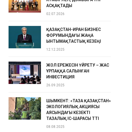
АСҚАҚТАДЫ
02.07.2026
ҚАЗАҚСТАН-ИРАН БИЗНЕС
ФОРУМЫНДАҒЫ ЖАҢА
ЫНТЫМАҚТАСТЫҚ КЕЗЕҢІ
12.12.2025
ЖОЛ ЕРЕЖЕСІН ҮЙРЕТУ – ЖАС
ҰРПАҚҚА САЛЫНҒАН
ИНВЕСТИЦИЯ
26.09.2025
ШЫМКЕНТ: «ТАЗА ҚАЗАҚСТАН»
ЭКОЛОГИЯЛЫҚ АКЦИЯСЫ
АЯСЫНДАҒЫ КЕЗЕКТІ
ТАЗАЛЫҚ ІС-ШАРАСЫ ӨТТІ
08.08.2025