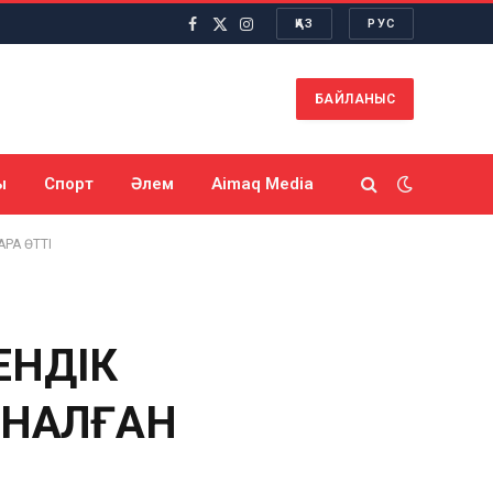
ҚАЗ
РУС
Facebook
X
Instagram
(Twitter)
БАЙЛАНЫС
ы
Спорт
Әлем
Aimaq Media
РА ӨТТІ
ЕНДІК
РНАЛҒАН