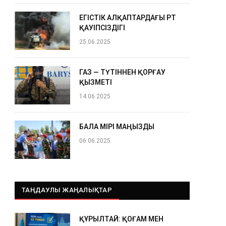
ЕГІСТІК АЛҚАПТАРДАҒЫ ӨРТ
ҚАУІПСІЗДІГІ
25.06.2025
ГАЗ — ТҮТІННЕН ҚОРҒАУ
ҚЫЗМЕТІ
14.06.2025
БАЛА ӨМІРІ МАҢЫЗДЫ
06.06.2025
ТАҢДАУЛЫ ЖАҢАЛЫҚТАР
ҚҰРЫЛТАЙ: ҚОҒАМ МЕН