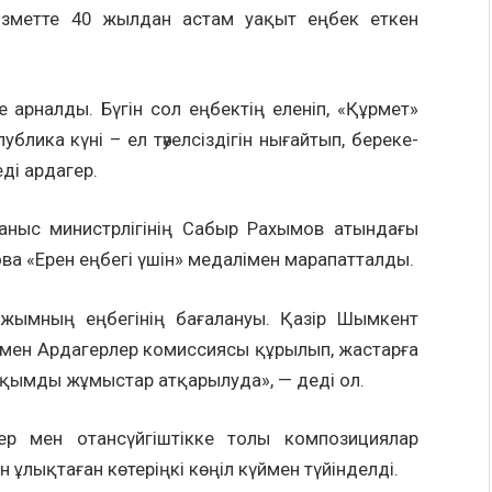
қызметте 40 жылдан астам уақыт еңбек еткен
арналды. Бүгін сол еңбектің еленіп, «Құрмет»
блика күні – ел тәуелсіздігін нығайтып, береке-
ді ардагер.
аныс министрлігінің Сабыр Рахымов атындағы
ва «Ерен еңбегі үшін» медалімен марапатталды.
ұжымның еңбегінің бағалануы. Қазір Шымкент
уімен Ардагерлер комиссиясы құрылып, жастарға
ауқымды жұмыстар атқарылуда», — деді ол.
р мен отансүйгіштікке толы композициялар
н ұлықтаған көтеріңкі көңіл күймен түйінделді.