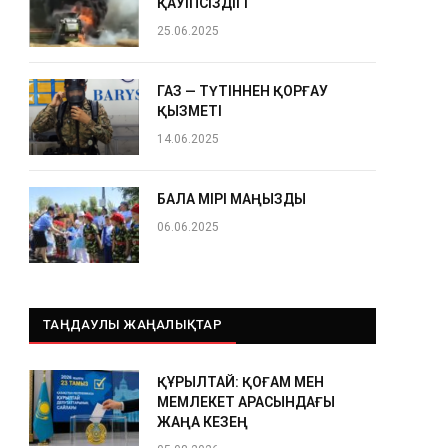
ҚАУІПСІЗДІГІ
25.06.2025
ГАЗ — ТҮТІННЕН ҚОРҒАУ
ҚЫЗМЕТІ
14.06.2025
БАЛА ӨМІРІ МАҢЫЗДЫ
06.06.2025
ТАҢДАУЛЫ ЖАҢАЛЫҚТАР
ҚҰРЫЛТАЙ: ҚОҒАМ МЕН
МЕМЛЕКЕТ АРАСЫНДАҒЫ
ЖАҢА КЕЗЕҢ