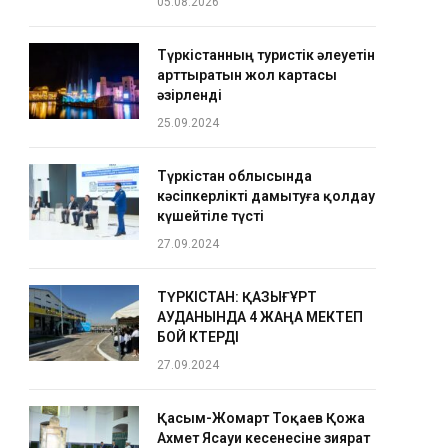
05.08.2026
Түркістанның туристік әлеуетін
арттыратын жол картасы
әзірленді
25.09.2024
Түркістан облысында
кәсіпкерлікті дамытуға қолдау
күшейтіле түсті
27.09.2024
ТҮРКІСТАН: ҚАЗЫҒҰРТ
АУДАНЫНДА 4 ЖАҢА МЕКТЕП
БОЙ КӨТЕРДІ
27.09.2024
Қасым-Жомарт Тоқаев Қожа
Ахмет Ясауи кесенесіне зиярат