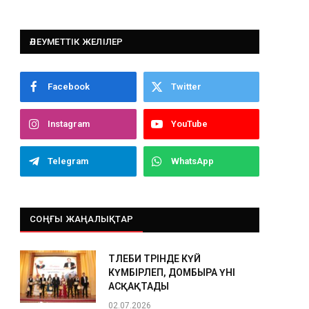
ӘЛЕУМЕТТІК ЖЕЛІЛЕР
Facebook
Twitter
Instagram
YouTube
Telegram
WhatsApp
СОҢҒЫ ЖАҢАЛЫҚТАР
ТӨЛЕБИ ТӨРІНДЕ КҮЙ
КҮМБІРЛЕП, ДОМБЫРА ҮНІ
АСҚАҚТАДЫ
02.07.2026