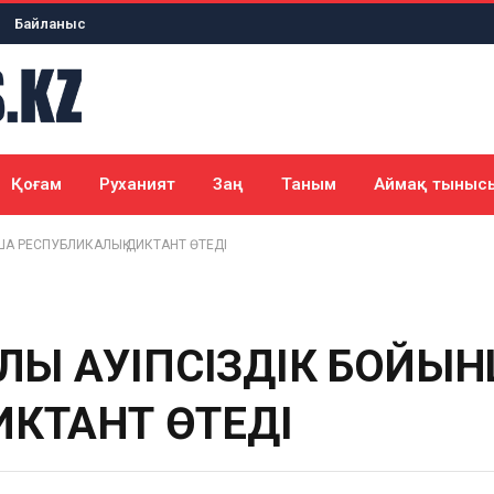
Байланыс
Қоғам
Руханият
Заң
Таным
Аймақ тыныс
НША РЕСПУБЛИКАЛЫҚ ДИКТАНТ ӨТЕДІ
ЛЫҚ ҚАУІПСІЗДІК БОЙЫ
ИКТАНТ ӨТЕДІ