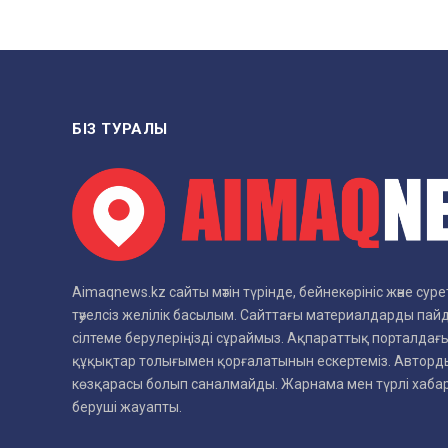
БІЗ ТУРАЛЫ
Aimaqnews.kz сайты мәтін түрінде, бейнекөрініс және су
тәуелсіз желілік басылым. Сайттағы материалдарды пай
сілтеме берулеріңізді сұраймыз. Ақпараттық порталдағы
құқықтар толығымен қорғалатынын ескертеміз. Авторды
көзқарасы болып саналмайды. Жарнама мен түрлі хаб
беруші жауапты.