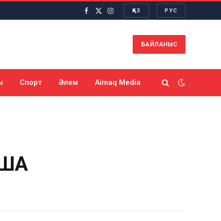
ҚАЗ
РУС
Facebook
X
Instagram
(Twitter)
БАЙЛАНЫС
ы
Спорт
Әлем
Aimaq Media
НША