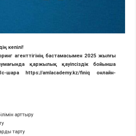
ің кепілі!
оринг агенттігінің бастамасымен 2025 жылғы
умағында қаржылық қауіпсіздік бойынша
-шара https://amlacademy.kz/finiq онлайн-
білімін арттыру
ту
арды тарту