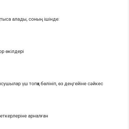
атыса алады, соның ішінде:
р өкілдері
сушылар үш топқа бөлініп, өз деңгейіне сәйкес
меткерлеріне арналған