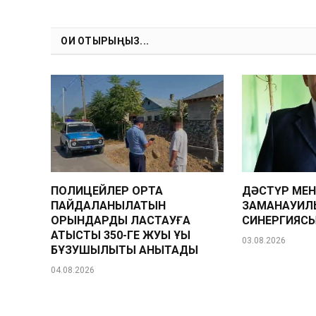
ОҚИ ОТЫРЫҢЫЗ...
ПОЛИЦЕЙЛЕР ОРТАҚ
ДӘСТҮР МЕ
ПАЙДАЛАНЫЛАТЫН
ЗАМАНАУИЛ
ОРЫНДАРДЫ ЛАСТАУҒА
СИНЕРГИЯС
ҚАТЫСТЫ 350-ГЕ ЖУЫҚ ҚҰҚЫҚ
03.08.2026
БҰЗУШЫЛЫҚТЫ АНЫҚТАДЫ
04.08.2026