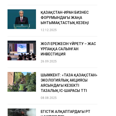
ҚАЗАҚСТАН-ИРАН БИЗНЕС
ФОРУМЫНДАҒЫ ЖАҢА
ЫНТЫМАҚТАСТЫҚ КЕЗЕҢІ
12.12.2025
ЖОЛ ЕРЕЖЕСІН ҮЙРЕТУ – ЖАС
ҰРПАҚҚА САЛЫНҒАН
ИНВЕСТИЦИЯ
26.09.2025
ШЫМКЕНТ: «ТАЗА ҚАЗАҚСТАН»
ЭКОЛОГИЯЛЫҚ АКЦИЯСЫ
АЯСЫНДАҒЫ КЕЗЕКТІ
ТАЗАЛЫҚ ІС-ШАРАСЫ ӨТТІ
08.08.2025
ЕГІСТІК АЛҚАПТАРДАҒЫ ӨРТ