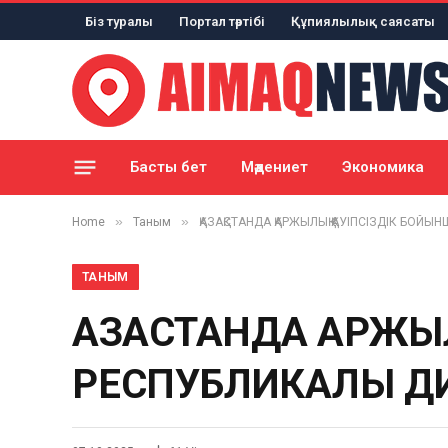
Біз туралы
Портал тәртібі
Құпиялылық саясаты
Басты бет
Мәдениет
Экономика
»
»
Home
Таным
ҚАЗАҚСТАНДА ҚАРЖЫЛЫҚ ҚАУІПСІЗДІК БОЙЫ
ТАНЫМ
ҚАЗАҚСТАНДА ҚАРЖЫ
РЕСПУБЛИКАЛЫҚ Д