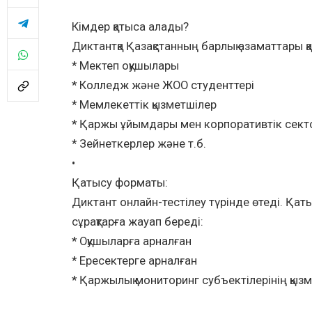
Кімдер қатыса алады?
Диктантқа Қазақстанның барлық азаматтары қ
* Мектеп оқушылары
* Колледж және ЖОО студенттері
* Мемлекеттік қызметшілер
* Қаржы ұйымдары мен корпоративтік секто
* Зейнеткерлер және т.б.
•
Қатысу форматы:
Диктант онлайн-тестілеу түрінде өтеді. Қаты
сұрақтарға жауап береді:
* Оқушыларға арналған
* Ересектерге арналған
* Қаржылық мониторинг субъектілерінің қыз