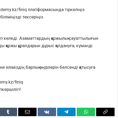
cademy.kz/finiq платформасында тіркеліңіз.
біліміңізді тексеріңіз.
ейіп келеді. Азаматтардың қаржылық сауаттылығын
ңды қаржы құралдарын дұрыс қолдануға, күмәнді
 еліміздің барлық өңірлерін белсенді қатысуға
emy.kz/finiq
пкершілігі!
dIn
Tumblr
Email
VKontakte
Telegram
WhatsApp
Copy