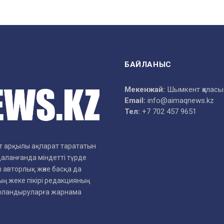
БАЙЛАНЫС
Мекенжай:
Шымкент қаласы
Email:
info@aimaqnews.kz
Тел:
+7 702 457 9651
рет арқылы ақпарат тарататын
даланғанда міндетті түрде
 авторлық және басқа да
ң жеке пікірі редакцияның
арландыруларға жарнама