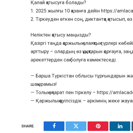
Қалай қатысуға болады?
1. 2025 жылғы 10 қазанға дейін https://amla
2. Тіркеуден өткен соң, диктантқа қатысып, өз 
Неліктен қатысу маңызды?
Қазіргі таңда қаржылық алаяқтық түрлері көб
арттыру – олардың өз құқықтарын қорғауға, за
әрекеттерден сақ болуға көмектеседі.
— Барша Түркістан облысы тұрғындарын және
шақырамыз!
— Толық ақпарат пен тіркелу – https://amlacad
— Қаржылық қауіпсіздік – әркімнің жеке жауа
SHARE.
Facebook
Twitter
Pinterest
Linke