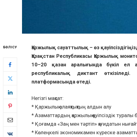
Қаржылық сауаттылық – өз қауіпсіздігіңізд
БӨЛІСУ
Қазақстан Республикасы Қаржылық монит
10–20 қазан аралығында бүкіл ел а
республикалық диктант өткізіледі. Іс
платформасында өтеді.
Негізгі мақсат:
* Қаржылық алаяқтықтың алдын алу
* Азаматтардың қаржылық қауіпсіздік туралы 
* Қоғамда «Заң мен тәртіп» қағидатын нығай
* Көлеңкелі экономикамен күреске азаматт