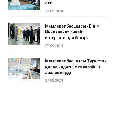
етті
27.09.2024
Мемлекет басшысы «Білім-
Инновация» лицей-
интернатында болды
27.09.2024
Мемлекет басшысы Түркістан
қаласындағы Мұз сарайын
аралап көрді
27.09.2024