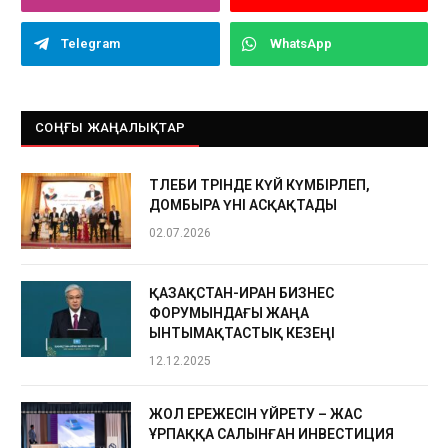
Telegram
WhatsApp
СОҢҒЫ ЖАҢАЛЫҚТАР
ТӨЛЕБИ ТӨРІНДЕ КҮЙ КҮМБІРЛЕП,
ДОМБЫРА ҮНІ АСҚАҚТАДЫ
02.07.2026
ҚАЗАҚСТАН-ИРАН БИЗНЕС
ФОРУМЫНДАҒЫ ЖАҢА
ЫНТЫМАҚТАСТЫҚ КЕЗЕҢІ
12.12.2025
ЖОЛ ЕРЕЖЕСІН ҮЙРЕТУ – ЖАС
ҰРПАҚҚА САЛЫНҒАН ИНВЕСТИЦИЯ