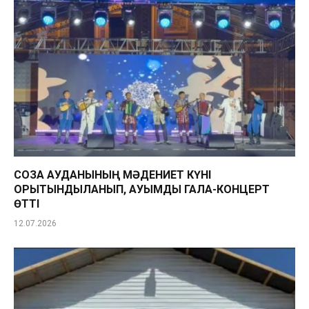
СОЗАҚ АУДАНЫНЫҢ МӘДЕНИЕТ КҮНІ
ҚОРЫТЫНДЫЛАНЫП, АУҚЫМДЫ ГАЛА-КОНЦЕРТ
ӨТТІ
12.07.2026