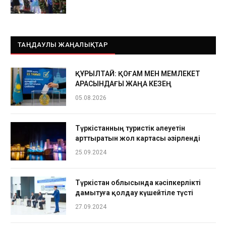
ТАҢДАУЛЫ ЖАҢАЛЫҚТАР
ҚҰРЫЛТАЙ: ҚОҒАМ МЕН МЕМЛЕКЕТ
АРАСЫНДАҒЫ ЖАҢА КЕЗЕҢ
05.08.2026
Түркістанның туристік әлеуетін
арттыратын жол картасы әзірленді
25.09.2024
Түркістан облысында кәсіпкерлікті
дамытуға қолдау күшейтіле түсті
27.09.2024