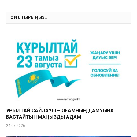
Link
ОҚИ ОТЫРЫҢЫЗ...
ҚҰРЫЛТАЙ САЙЛАУЫ – ҚОҒАМНЫҢ ДАМУЫНА
БАСТАЙТЫН МАҢЫЗДЫ ҚАДАМ
24.07.2026