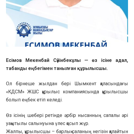
Есімов Мекенбай Сүйінбекұлы — өз ісіне адал,
табанды еңбегімен танылған құрылысшы.
Ол бірнеше жылдан бері Шымкент қаласындағы
«КДСМ» ЖШС құрылыс компаниясында құрылысшы
болып еңбек етіп келеді.
Өз ісінің шебері ретінде әрбір нысанның сапалы әрі
уақытылы салынуына үлес қосып жүр.
Жалпы, құрылысшы – барлық саланың негізін қалайтын