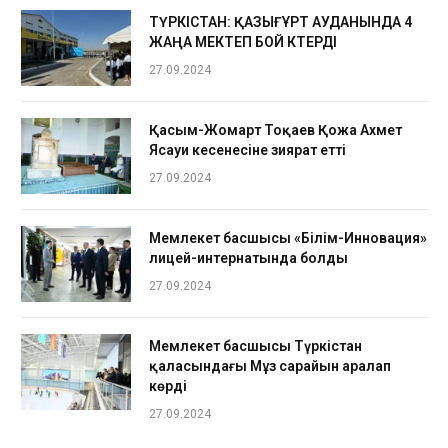
ТҮРКІСТАН: ҚАЗЫҒҰРТ АУДАНЫНДА 4
ЖАҢА МЕКТЕП БОЙ КӨТЕРДІ
27.09.2024
Қасым-Жомарт Тоқаев Қожа Ахмет
Ясауи кесенесіне зиярат етті
27.09.2024
Мемлекет басшысы «Білім-Инновация»
лицей-интернатында болды
27.09.2024
Мемлекет басшысы Түркістан
қаласындағы Мұз сарайын аралап
көрді
27.09.2024