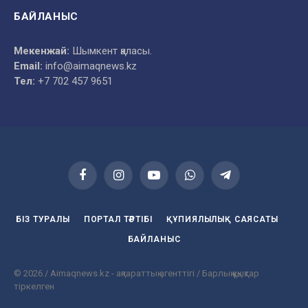
БАЙЛАНЫС
Мекенжай:
Шымкент қаласы.
Email:
info@aimaqnews.kz
Тел:
+7 702 457 9651
Facebook
Instagram
YouTube
WhatsApp
Telegram
БІЗ ТУРАЛЫ
ПОРТАЛ ТӘРТІБІ
ҚҰПИЯЛЫЛЫҚ САЯСАТЫ
БАЙЛАНЫС
© 2026 / Aimaqnews.kz - ақпараттық агенттігі / Барлық құқықтар
тіркелген