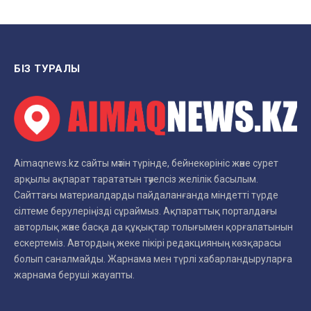
БІЗ ТУРАЛЫ
Aimaqnews.kz сайты мәтін түрінде, бейнекөрініс және сурет
арқылы ақпарат тарататын тәуелсіз желілік басылым.
Сайттағы материалдарды пайдаланғанда міндетті түрде
сілтеме берулеріңізді сұраймыз. Ақпараттық порталдағы
авторлық және басқа да құқықтар толығымен қорғалатынын
ескертеміз. Автордың жеке пікірі редакцияның көзқарасы
болып саналмайды. Жарнама мен түрлі хабарландыруларға
жарнама беруші жауапты.