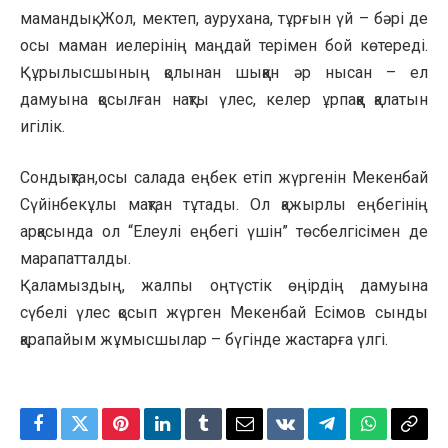
мамандық. Жол, мектеп, аурухана, тұрғын үй – бәрі де
осы маман иелерінің маңдай терімен бой көтереді.
Құрылысшының қолынан шыққан әр нысан – ел
дамуына қосылған нақты үлес, келер ұрпаққа қалатын
игілік.
Сондықтан,осы салада еңбек етіп жүргенін Мекенбай
Сүйінбекұлы мақтан тұтады. Ол қажырлы еңбегінің
арқасында ол “Елеулі еңбегі үшін” төсбелгісімен де
марапатталды.
Қаламыздың, жалпы оңтүстік өңірдің дамуына
сүбелі үлес қосып жүрген Мекенбай Есімов сынды
қарапайым жұмысшылар – бүгінде жастарға үлгі.
Facebook
Twitter
Pinterest
LinkedIn
Tumblr
Email
VKontakte
Telegram
WhatsApp
Copy