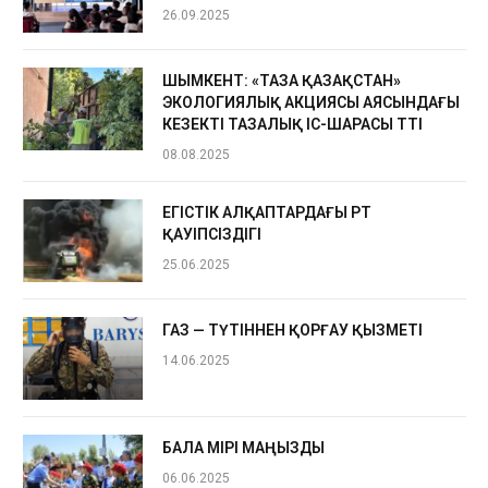
26.09.2025
ШЫМКЕНТ: «ТАЗА ҚАЗАҚСТАН»
ЭКОЛОГИЯЛЫҚ АКЦИЯСЫ АЯСЫНДАҒЫ
КЕЗЕКТІ ТАЗАЛЫҚ ІС-ШАРАСЫ ӨТТІ
08.08.2025
ЕГІСТІК АЛҚАПТАРДАҒЫ ӨРТ
ҚАУІПСІЗДІГІ
25.06.2025
ГАЗ — ТҮТІННЕН ҚОРҒАУ ҚЫЗМЕТІ
14.06.2025
БАЛА ӨМІРІ МАҢЫЗДЫ
06.06.2025