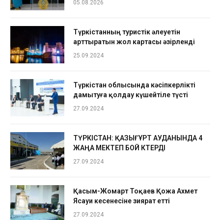
05.08.2026
Түркістанның туристік әлеуетін
арттыратын жол картасы әзірленді
25.09.2024
Түркістан облысында кәсіпкерлікті
дамытуға қолдау күшейтіле түсті
27.09.2024
ТҮРКІСТАН: ҚАЗЫҒҰРТ АУДАНЫНДА 4
ЖАҢА МЕКТЕП БОЙ КӨТЕРДІ
27.09.2024
Қасым-Жомарт Тоқаев Қожа Ахмет
Ясауи кесенесіне зиярат етті
27.09.2024