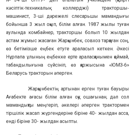
кәсіптік‑техникалық коллерджі) тракторшы‑
машинист, 3-ші дәрежелі слесарьшы мамандығы
бойынша 3 жыл оқып, білім алған. 1987 жылы туған
аулында комбайнер, тракторшы болып 10 жылдан
астам жұмыс жасаған Жарқынбек, совхоз тарқаған соң,
өз бетімізше еңбек етуге араласып кеткен. Әкесі
Нұрпапа ұлының еңбекке ерте араласқанымен қоймай,
табандылығына сүйсініп, өз қаржысына «ЮМЗ‑6»
Беларусь тракторын әперген.
Жарқынбектің артынан ерген туған бауыры
Ағабекте ағасы білім алған оқу ошағынан, дәл сол
мамандықты меңгеріп, әкелері әперген трактормен
тіршілік жасап жүргендеріне біріне 40- жылдан асса,
енді біріне 30- жылдан асыпты.