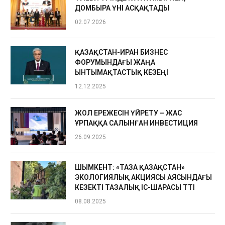
ДОМБЫРА ҮНІ АСҚАҚТАДЫ
02.07.2026
ҚАЗАҚСТАН-ИРАН БИЗНЕС
ФОРУМЫНДАҒЫ ЖАҢА
ЫНТЫМАҚТАСТЫҚ КЕЗЕҢІ
12.12.2025
ЖОЛ ЕРЕЖЕСІН ҮЙРЕТУ – ЖАС
ҰРПАҚҚА САЛЫНҒАН ИНВЕСТИЦИЯ
26.09.2025
ШЫМКЕНТ: «ТАЗА ҚАЗАҚСТАН»
ЭКОЛОГИЯЛЫҚ АКЦИЯСЫ АЯСЫНДАҒЫ
КЕЗЕКТІ ТАЗАЛЫҚ ІС-ШАРАСЫ ӨТТІ
08.08.2025