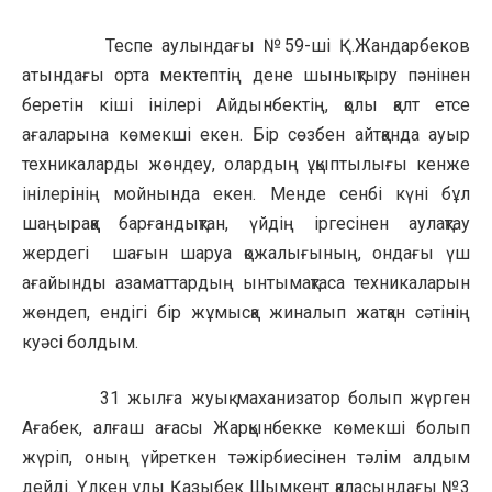
Теспе аулындағы №59-ші Қ.Жандарбеков
атындағы орта мектептің дене шынықтыру пәнінен
беретін кіші інілері Айдынбектің, қолы қалт етсе
ағаларына көмекші екен. Бір сөзбен айтқанда ауыр
техникаларды жөндеу, олардың ұқыптылығы кенже
інілерінің мойнында екен. Менде сенбі күні бұл
шаңыраққа барғандықтан, үйдің іргесінен аулақтау
жердегі шағын шаруа қожалығының, ондағы үш
ағайынды азаматтардың ынтымақтаса техникаларын
жөндеп, ендігі бір жұмысқа жиналып жатқан сәтінің
куәсі болдым.
31 жылға жуық маханизатор болып жүрген
Ағабек, алғаш ағасы Жарқынбекке көмекші болып
жүріп, оның үйреткен тәжірбиесінен тәлім алдым
дейді. Үлкен ұлы Қазыбек Шымкент қаласындағы №3