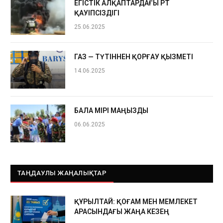
ЕГІСТІК АЛҚАПТАРДАҒЫ ӨРТ
ҚАУІПСІЗДІГІ
25.06.2025
ГАЗ — ТҮТІННЕН ҚОРҒАУ ҚЫЗМЕТІ
14.06.2025
БАЛА ӨМІРІ МАҢЫЗДЫ
06.06.2025
ТАҢДАУЛЫ ЖАҢАЛЫҚТАР
ҚҰРЫЛТАЙ: ҚОҒАМ МЕН МЕМЛЕКЕТ
АРАСЫНДАҒЫ ЖАҢА КЕЗЕҢ