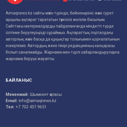
Aimaqnews.kz сайты мәтін түрінде, бейнекөрініс және сурет
арқылы ақпарат тарататын тәуелсіз желілік басылым.
Сайттағы материалдарды пайдаланғанда міндетті түрде
сілтеме берулеріңізді сұраймыз. Ақпараттық порталдағы
авторлық және басқа да құқықтар толығымен қорғалатынын
ескертеміз. Автордың жеке пікірі редакцияның көзқарасы
болып саналмайды. Жарнама мен түрлі хабарландыруларға
жарнама беруші жауапты.
БАЙЛАНЫС
Мекенжай:
Шымкент қаласы.
Email:
info@aimaqnews.kz
Тел:
+7 702 457 9651