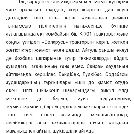
Таң сәріден егістік алқаптарына аттанып, күн қария
үйге оралатын олардың жер жыртып, дән сеуіп
дегендей, тіпті егін‑ терін жиналғанға дейінгі
тынымсыз тірліктерінің нәтижесінде, бүгінде
аулаларында екі комбайын, бір К‑701 тракторы және
соңғы үлгідегі «Беларусь» тракторын көріп, жеткен
жетістіктері жемісті екен дедім. Айтулыраншы екеуі
де бозбала шақтарынан ауыр техникаларды айдап,
ауылдағы ағайынның ғана емес, Сайрам аауданын
айтпағанда, көршілес Бәйдібек, Түлкібас, Ордабасы
аудандарының тұрғындары үшін де қызмет етуде
екен. Тіпті Шымкент шаһарындағы Айкөл елді
мекеніне де барып, ауыл шаруашылық
жұмыстарының барлық түрінен қызмет көрсететінін де
тілге тиек еткен ағайынды механизаторлар,
несібелерін осы техникалардан тауып жатқанын
мақтанышпен айтып, шүкіршілік айтуда.