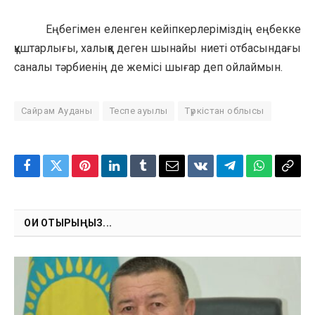
Еңбегімен еленген кейіпкерлеріміздің еңбекке
құштарлығы, халыққа деген шынайы ниеті отбасындағы
саналы тәрбиенің де жемісі шығар деп ойлаймын.
Сайрам Ауданы
Теспе ауылы
Түркістан облысы
Facebook
Twitter
Pinterest
LinkedIn
Tumblr
Email
VKontakte
Telegram
WhatsApp
Copy
Link
ОҚИ ОТЫРЫҢЫЗ...