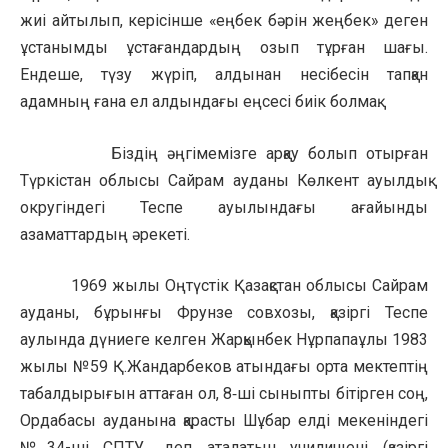
жиі айтылып, керісінше «еңбек бәрін жеңбек» деген
ұстанымды ұстағандардың озып тұрған шағы.
Ендеше, түзу жүріп, алдынан несібесін тапқан
адамның ғана ел алдындағы еңсесі биік болмақ.
Біздің әңгімемізге арқау болып отырған
Түркістан облысы Сайрам ауданы Көлкент ауылдық
округіндегі Теспе ауылындағы ағайынды
азаматтардың әрекеті.
1969 жылы Оңтүстік Қазақстан облысы Сайрам
ауданы, бұрынғы Фрунзе совхозы, қазіргі Теспе
аулында дүниеге келген Жарқынбек Нұрпапаұлы 1983
жылы №59 Қ.Жандарбеков атындағы орта мектептің
табалдырығын аттаған ол, 8‑ші сыныпты бітірген соң,
Ордабасы ауданына қарасты Шұбар елді мекеніндегі
№34-ші СПТУ‑ деп аталатын училищені (қазіргі