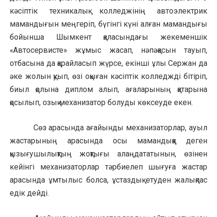
кәсіптік техникалық колледжінің автоэлектрик
мамандығын меңгеріп, бүгінгі күні алған мамандығы
бойынша Шымкент қаласындағы жекеменшік
«Автосервисте» жұмыс жасап, нәпәқасын тауып,
отбасына да қарайласып жүрсе, екінші ұлы Сержан да
әке жолын қуып, өзі оқыған кәсіптік колледжді бітіріп,
биыл қолына диплом алып, ағаларының қатарына
қосылып, озық механизатор болуды көксеуде екен.
Сөз арасында ағайынды механизаторлар, ауыл
жастарының арасында осы мамандыққа деген
қызығушылықтың жоқтығы алаңдататынын, өзінен
кейінгі механизаторлар тәрбиелеп шығуға жастар
арасында ұмтылыс болса, ұстаздық етуден жалықпас
едік дейді.