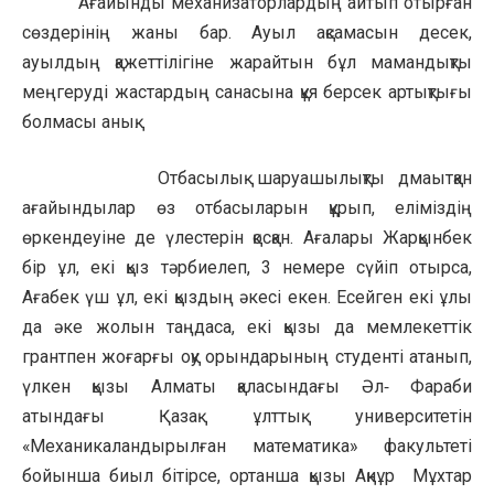
Ағайынды механизаторлардың айтып отырған
сөздерінің жаны бар. Ауыл ақсамасын десек,
ауылдың қажеттілігіне жарайтын бұл мамандықты
меңгеруді жастардың санасына құя берсек артықтығы
болмасы анық.
Отбасылық шаруашылықты дмаытқан
ағайындылар өз отбасыларын құрып, еліміздің
өркендеуіне де үлестерін қосқан. Ағалары Жарқынбек
бір ұл, екі қыз тәрбиелеп, 3 немере сүйіп отырса,
Ағабек үш ұл, екі қыздың әкесі екен. Есейген екі ұлы
да әке жолын таңдаса, екі қызы да мемлекеттік
грантпен жоғарғы оқу орындарының студенті атанып,
үлкен қызы Алматы қаласындағы Әл‑ Фараби
атындағы Қазақ ұлттық университетін
«Механикаландырылған математика» факультеті
бойынша биыл бітірсе, ортанша қызы Ақнұр Мұхтар