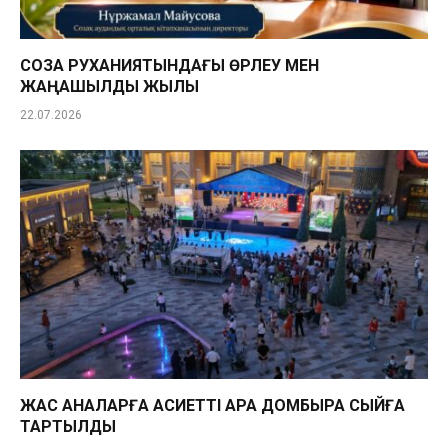
СОЗАҚ РУХАНИЯТЫНДАҒЫ ӨРЛЕУ МЕН
ЖАҢАШЫЛДЫҚ ЖЫЛЫ
22.07.2026
ЖАС АНАЛАРҒА ҚАСИЕТТІ ҚАРА ДОМБЫРА СЫЙҒА
ТАРТЫЛДЫ