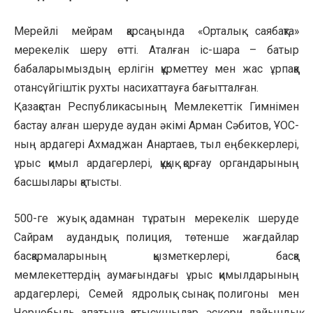
Мерейлі мейрам қарсаңында «Орталық саябақта»
мерекелік шеру өтті. Аталған іс-шара – батыр
бабаларымыздың ерлігін құрметтеу мен жас ұрпаққа
отансүйгіштік рухты насихаттауға бағытталған.
Қазақстан Республикасының Мемлекеттік Гимнімен
бастау алған шеруде аудан әкімі Арман Сәбитов, ҰОС-
ның ардагері Ахмаджан Анартаев, тыл еңбеккерлері,
ұрыс қимыл ардагерлері, құқық қорғау органдарының
басшылары қатысты.
500-ге жуық адамнан тұратын мерекелік шеруде
Сайрам аудандық полиция, төтенше жағдайлар
басқармаларының қызметкерлері, басқа
мемлекеттердiң аумағындағы ұрыс қимылдарының
ардагерлері, Семей ядролық сынақ полигоны мен
Чернобыль апатына қатысушылар, әскери дайындық