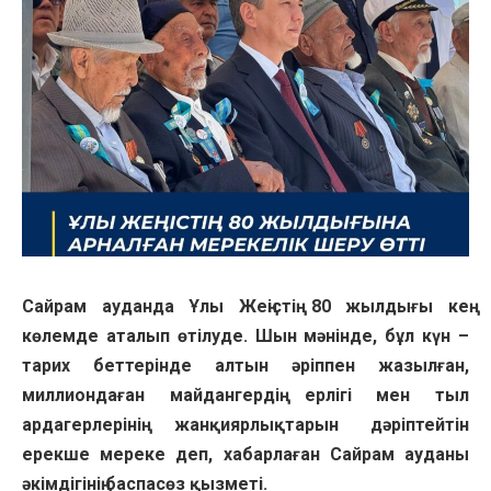
Сайрам ауданда Ұлы Жеңістің 80 жылдығы кең
көлемде аталып өтілуде. Шын мәнінде, бұл күн –
тарих беттерінде алтын әріппен жазылған,
миллиондаған майдангердің ерлігі мен тыл
ардагерлерінің жанқиярлықтарын дәріптейтін
ерекше мереке деп, хабарлаған Сайрам ауданы
әкімдігінің баспасөз қызметі.