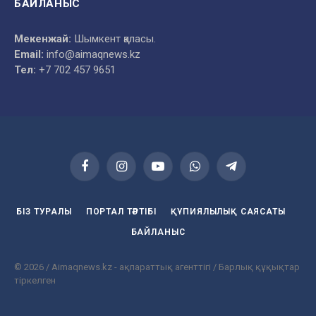
БАЙЛАНЫС
Мекенжай:
Шымкент қаласы.
Email:
info@aimaqnews.kz
Тел:
+7 702 457 9651
Facebook
Instagram
YouTube
WhatsApp
Telegram
БІЗ ТУРАЛЫ
ПОРТАЛ ТӘРТІБІ
ҚҰПИЯЛЫЛЫҚ САЯСАТЫ
БАЙЛАНЫС
© 2026 / Aimaqnews.kz - ақпараттық агенттігі / Барлық құқықтар
тіркелген