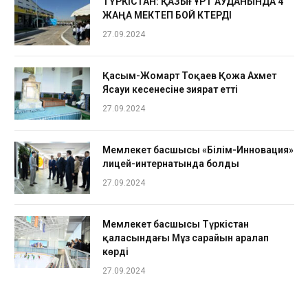
ТҮРКІСТАН: ҚАЗЫҒҰРТ АУДАНЫНДА 4
ЖАҢА МЕКТЕП БОЙ КӨТЕРДІ
27.09.2024
Қасым-Жомарт Тоқаев Қожа Ахмет
Ясауи кесенесіне зиярат етті
27.09.2024
Мемлекет басшысы «Білім-Инновация»
лицей-интернатында болды
27.09.2024
Мемлекет басшысы Түркістан
қаласындағы Мұз сарайын аралап
көрді
27.09.2024