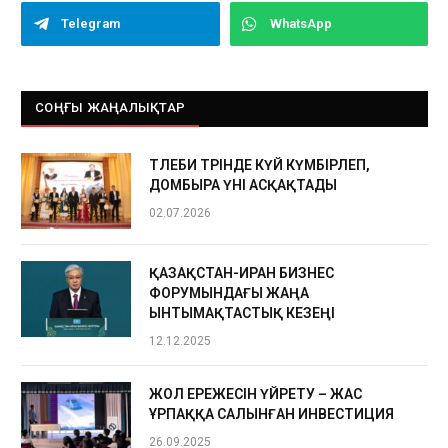
Telegram
WhatsApp
СОҢҒЫ ЖАҢАЛЫҚТАР
ТӨЛЕБИ ТӨРІНДЕ КҮЙ КҮМБІРЛЕП,
ДОМБЫРА ҮНІ АСҚАҚТАДЫ
02.07.2026
ҚАЗАҚСТАН-ИРАН БИЗНЕС
ФОРУМЫНДАҒЫ ЖАҢА
ЫНТЫМАҚТАСТЫҚ КЕЗЕҢІ
12.12.2025
ЖОЛ ЕРЕЖЕСІН ҮЙРЕТУ – ЖАС
ҰРПАҚҚА САЛЫНҒАН ИНВЕСТИЦИЯ
26.09.2025