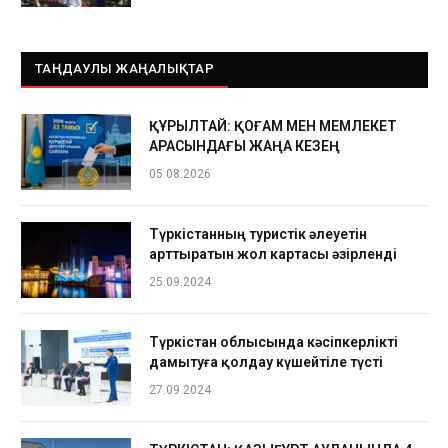
ТАҢДАУЛЫ ЖАҢАЛЫҚТАР
ҚҰРЫЛТАЙ: ҚОҒАМ МЕН МЕМЛЕКЕТ
АРАСЫНДАҒЫ ЖАҢА КЕЗЕҢ
05.08.2026
Түркістанның туристік әлеуетін
арттыратын жол картасы әзірленді
25.09.2024
Түркістан облысында кәсіпкерлікті
дамытуға қолдау күшейтіле түсті
27.09.2024