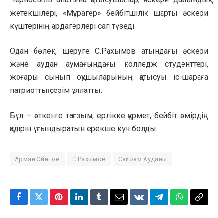
жетекшілері, «Мұрагер» бейбітшілік шарты әскери
күштерінің ардагерлері сап түзеді.
Одан бөлек, шеруге С.Рахымов атындағы әскери
және аудан аумағындағы колледж студенттері,
жоғары сынып оқушыларының қатысуы іс-шараға
патриоттық сезім ұялатты.
Бұл – өткенге тағзым, ерлікке құрмет, бейбіт өмірдің
қадірін ұғындыратын ерекше күн болды.
Арман Сәбитов
С.Рахымов
Сайрам Ауданы
Facebook
Twitter
Pinterest
LinkedIn
Tumblr
Email
VKontakte
Telegram
WhatsApp
Copy