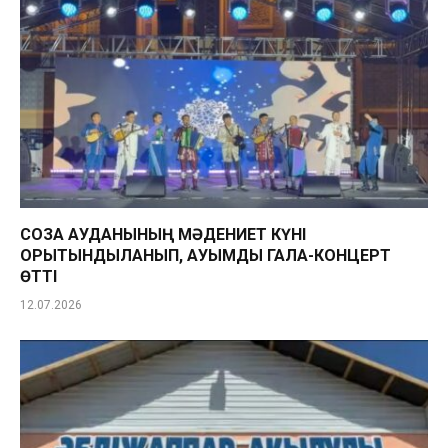
СОЗАҚ АУДАНЫНЫҢ МӘДЕНИЕТ КҮНІ
ҚОРЫТЫНДЫЛАНЫП, АУҚЫМДЫ ГАЛА-КОНЦЕРТ
ӨТТІ
12.07.2026