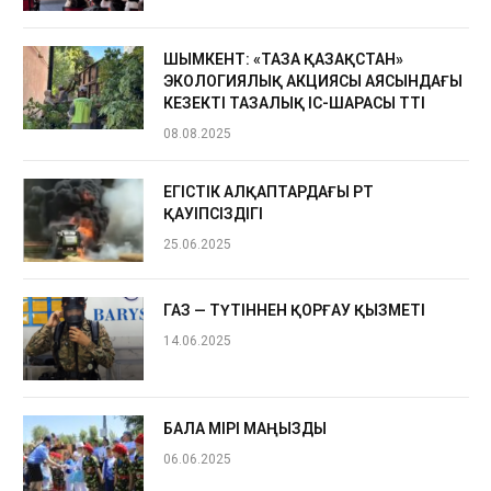
ШЫМКЕНТ: «ТАЗА ҚАЗАҚСТАН»
ЭКОЛОГИЯЛЫҚ АКЦИЯСЫ АЯСЫНДАҒЫ
КЕЗЕКТІ ТАЗАЛЫҚ ІС-ШАРАСЫ ӨТТІ
08.08.2025
ЕГІСТІК АЛҚАПТАРДАҒЫ ӨРТ
ҚАУІПСІЗДІГІ
25.06.2025
ГАЗ — ТҮТІННЕН ҚОРҒАУ ҚЫЗМЕТІ
14.06.2025
БАЛА ӨМІРІ МАҢЫЗДЫ
06.06.2025