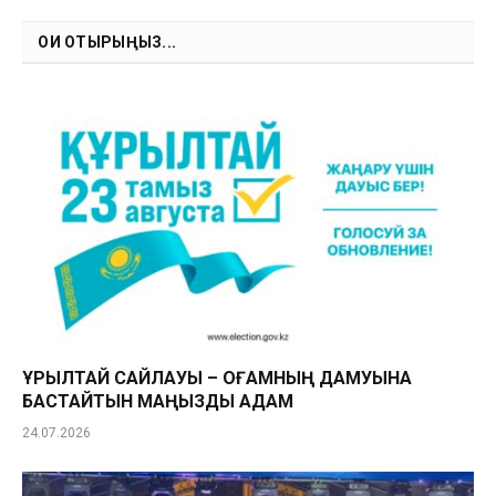
Link
ОҚИ ОТЫРЫҢЫЗ...
ҚҰРЫЛТАЙ САЙЛАУЫ – ҚОҒАМНЫҢ ДАМУЫНА
БАСТАЙТЫН МАҢЫЗДЫ ҚАДАМ
24.07.2026