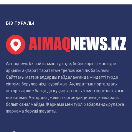
БІЗ ТУРАЛЫ
Aimaqnews.kz сайты мәтін түрінде, бейнекөрініс және сурет
арқылы ақпарат тарататын тәуелсіз желілік басылым.
Сайттағы материалдарды пайдаланғанда міндетті түрде
сілтеме берулеріңізді сұраймыз. Ақпараттық порталдағы
авторлық және басқа да құқықтар толығымен қорғалатынын
ескертеміз. Автордың жеке пікірі редакцияның көзқарасы
болып саналмайды. Жарнама мен түрлі хабарландыруларға
жарнама беруші жауапты.