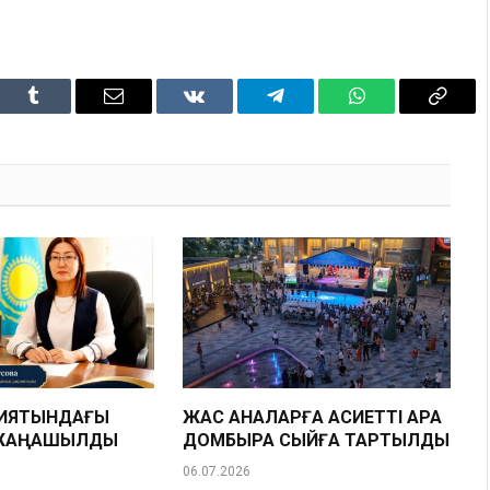
dIn
Tumblr
Email
VKontakte
Telegram
WhatsApp
Copy
Link
НИЯТЫНДАҒЫ
ЖАС АНАЛАРҒА ҚАСИЕТТІ ҚАРА
 ЖАҢАШЫЛДЫҚ
ДОМБЫРА СЫЙҒА ТАРТЫЛДЫ
06.07.2026