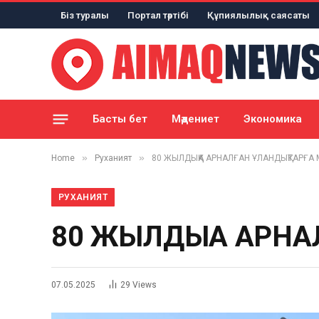
Біз туралы
Портал тәртібі
Құпиялылық саясаты
Басты бет
Мәдениет
Экономика
»
»
Home
Руханият
80 ЖЫЛДЫҚҚА АРНАЛҒАН ҰЛАНДЫҚТАРҒА
РУХАНИЯТ
80 ЖЫЛДЫҚҚА АРН
07.05.2025
29
Views