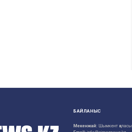
БАЙЛАНЫС
Мекенжай:
Шымкент қаласы