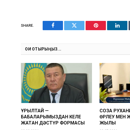
SHARE.
Facebook
Twitter
Pinterest
Linke
ОҚИ ОТЫРЫҢЫЗ...
ҚҰРЫЛТАЙ —
СОЗАҚ РУХА
БАБАЛАРЫМЫЗДАН КЕЛЕ
ӨРЛЕУ МЕН
ЖАТҚАН ДӘСТҮР ФОРМАСЫ
ЖЫЛЫ