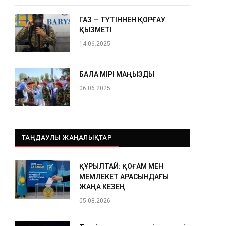
ГАЗ — ТҮТІННЕН ҚОРҒАУ
ҚЫЗМЕТІ
14.06.2025
БАЛА ӨМІРІ МАҢЫЗДЫ
06.06.2025
ТАҢДАУЛЫ ЖАҢАЛЫҚТАР
ҚҰРЫЛТАЙ: ҚОҒАМ МЕН
МЕМЛЕКЕТ АРАСЫНДАҒЫ
ЖАҢА КЕЗЕҢ
05.08.2026