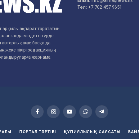
Email:
info@aimaqnews.kz
Тел:
+7 702 457 9651
рет арқылы ақпарат тарататын
даланғанда міндетті түрде
 авторлық және басқа да
ң жеке пікірі редакцияның
арландыруларға жарнама
Facebook
Instagram
YouTube
WhatsApp
Telegram
УРАЛЫ
ПОРТАЛ ТӘРТІБІ
ҚҰПИЯЛЫЛЫҚ САЯСАТЫ
БАЙ