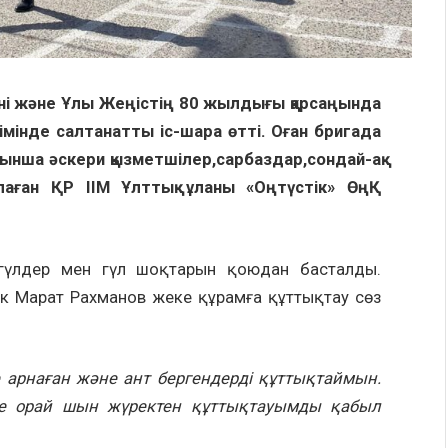
үні және Ұлы Жеңістің 80 жылдығы қарсаңында
імінде салтанатты іс-шара өтті. Оған бригада
нша әскери қызметшілер,сарбаздар,сондай-ақ
лаған ҚР ІІМ Ұлттық ұланы «Оңтүстік» ӨңҚ
 гүлдер мен гүл шоқтарын қоюдан басталды.
ик Марат Рахманов жеке құрамға құттықтау сөз
арнаған және ант бергендерді құттықтаймын.
не орай шын жүректен құттықтау
ым
ды
қабыл