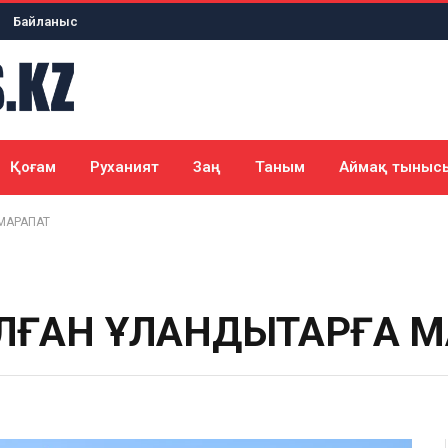
Байланыс
Қоғам
Руханият
Заң
Таным
Аймақ тыныс
 МАРАПАТ
АЛҒАН ҰЛАНДЫҚТАРҒА 