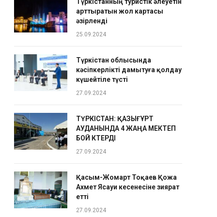
Түркістанның туристік әлеуетін
арттыратын жол картасы
әзірленді
25.09.2024
Түркістан облысында
кәсіпкерлікті дамытуға қолдау
күшейтіле түсті
27.09.2024
ТҮРКІСТАН: ҚАЗЫҒҰРТ
АУДАНЫНДА 4 ЖАҢА МЕКТЕП
БОЙ КӨТЕРДІ
27.09.2024
Қасым-Жомарт Тоқаев Қожа
Ахмет Ясауи кесенесіне зиярат
етті
27.09.2024