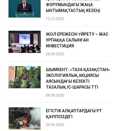
ФОРУМЫНДАҒЫ ЖАҢА
ЫНТЫМАҚТАСТЫҚ КЕЗЕҢІ
12.12.2025
ЖОЛ ЕРЕЖЕСІН ҮЙРЕТУ – ЖАС
ҰРПАҚҚА САЛЫНҒАН
ИНВЕСТИЦИЯ
26.09.2025
ШЫМКЕНТ: «ТАЗА ҚАЗАҚСТАН»
ЭКОЛОГИЯЛЫҚ АКЦИЯСЫ
АЯСЫНДАҒЫ КЕЗЕКТІ
ТАЗАЛЫҚ ІС-ШАРАСЫ ӨТТІ
08.08.2025
ЕГІСТІК АЛҚАПТАРДАҒЫ ӨРТ
ҚАУІПСІЗДІГІ
25.06.2025