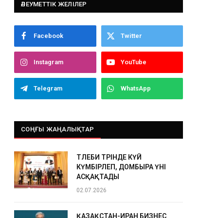
ӘЛЕУМЕТТІК ЖЕЛІЛЕР
Facebook
Twitter
Instagram
YouTube
Telegram
WhatsApp
СОҢҒЫ ЖАҢАЛЫҚТАР
ТӨЛЕБИ ТӨРІНДЕ КҮЙ
КҮМБІРЛЕП, ДОМБЫРА ҮНІ
АСҚАҚТАДЫ
02.07.2026
ҚАЗАҚСТАН-ИРАН БИЗНЕС