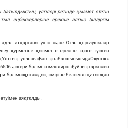
 батылдықтың, үлгілері ретінде қызмет ететін
тыл еңбеккерлеріне ерекше алғыс
білдіргім
н адал атқарғаны үшін және Отан қорғаушылар
елеу құрметіне қызметте ерекше көзге түскен
, Ұлттық ұланның Бас қолбасшысының, «Оңтүстік»
6506 әскери бөлімі командирінің бұйрықтары мен
ри бөлімнің қоғамдық өміріне белсенді қатысқан
 өтуімен аяқталды.