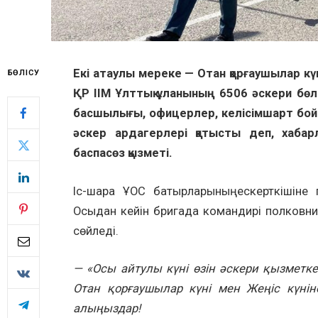
Екі атаулы мереке — Отан қорғаушылар к
БӨЛІСУ
ҚР ІІМ Ұлттық ұланының 6506 әскери бөл
басшылығы, офицерлер, келісімшарт бойы
әскер ардагерлері қатысты деп, хабар
баспасөз қызметі.
Іс-шара ҰОС батырларының ескерткішіне
Осыдан кейін бригада командирі полковн
сөйледі.
—
«
Осы
айтулы
күні
өзін
әскери
қызметке 
Отан қорғаушылар күні мен Жеңіс күні
алыңыз
дар
!