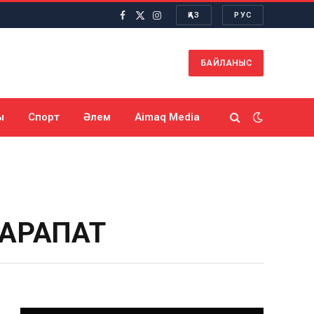
ҚАЗ
РУС
Facebook
X
Instagram
(Twitter)
БАЙЛАНЫС
ы
Спорт
Әлем
Aimaq Media
МАРАПАТ