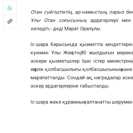
О
тан сүйгіштіктің,
ар-намыстың, парыз бен
Ұлы Отан соғысының ардагерлері мен 
келеді
!»,-
деді Марат Оралұлы.
Іс-шара барысында қызметтік міндеттері
күнімен Ұлы Жеңістің 80 жылдығын мерек
әскери қызметшілер Ішкі істер министрінің
өңірлік қолбасшылығы қолбасшысының және 
марапатталды. Сондай-ақ, наградалар әске
әскер ардагерлеріне табысталды.
Іс-шара жеке құрамның салтанатты шерумен