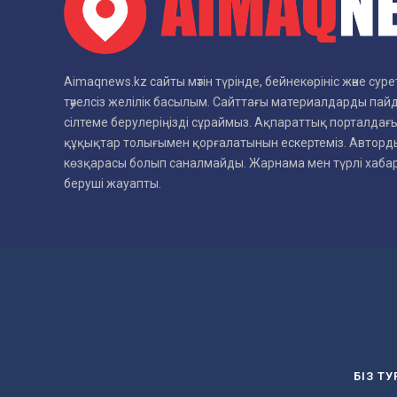
Aimaqnews.kz сайты мәтін түрінде, бейнекөрініс және су
тәуелсіз желілік басылым. Сайттағы материалдарды пай
сілтеме берулеріңізді сұраймыз. Ақпараттық порталдағы
құқықтар толығымен қорғалатынын ескертеміз. Авторды
көзқарасы болып саналмайды. Жарнама мен түрлі хаб
беруші жауапты.
БІЗ Т