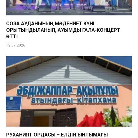
СОЗАҚ АУДАНЫНЫҢ МӘДЕНИЕТ КҮНІ
ҚОРЫТЫНДЫЛАНЫП, АУҚЫМДЫ ГАЛА-КОНЦЕРТ
ӨТТІ
12.07.2026
РУХАНИЯТ ОРДАСЫ – ЕЛДІҢ ЫНТЫМАҒЫ