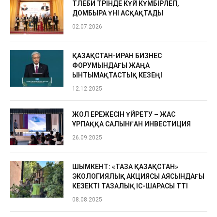
ТӨЛЕБИ ТӨРІНДЕ КҮЙ КҮМБІРЛЕП,
ДОМБЫРА ҮНІ АСҚАҚТАДЫ
02.07.2026
ҚАЗАҚСТАН-ИРАН БИЗНЕС
ФОРУМЫНДАҒЫ ЖАҢА
ЫНТЫМАҚТАСТЫҚ КЕЗЕҢІ
12.12.2025
ЖОЛ ЕРЕЖЕСІН ҮЙРЕТУ – ЖАС
ҰРПАҚҚА САЛЫНҒАН ИНВЕСТИЦИЯ
26.09.2025
ШЫМКЕНТ: «ТАЗА ҚАЗАҚСТАН»
ЭКОЛОГИЯЛЫҚ АКЦИЯСЫ АЯСЫНДАҒЫ
КЕЗЕКТІ ТАЗАЛЫҚ ІС-ШАРАСЫ ӨТТІ
08.08.2025