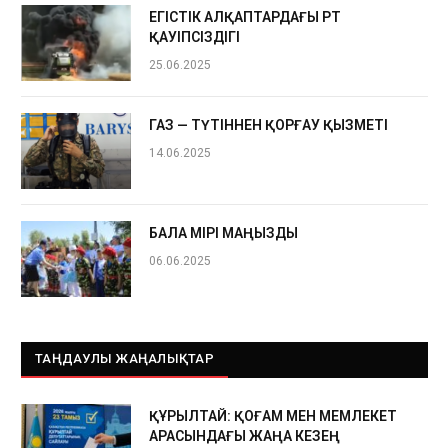
ЕГІСТІК АЛҚАПТАРДАҒЫ ӨРТ
ҚАУІПСІЗДІГІ
25.06.2025
ГАЗ — ТҮТІННЕН ҚОРҒАУ ҚЫЗМЕТІ
14.06.2025
БАЛА ӨМІРІ МАҢЫЗДЫ
06.06.2025
ТАҢДАУЛЫ ЖАҢАЛЫҚТАР
ҚҰРЫЛТАЙ: ҚОҒАМ МЕН МЕМЛЕКЕТ
АРАСЫНДАҒЫ ЖАҢА КЕЗЕҢ