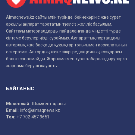
Aimaqnews.kz сайты мәтін түрінде, бейнекөрініс және сурет
арқылы ақпарат тарататын тәуелсіз желілік басылым.
Сайттағы материалдарды пайдаланғанда міндетті түрде
сілтеме берулеріңізді сұраймыз. Ақпараттық порталдағы
авторлық және басқа да құқықтар толығымен қорғалатынын
ескертеміз. Автордың жеке пікірі редакцияның көзқарасы
болып саналмайды. Жарнама мен түрлі хабарландыруларға
жарнама беруші жауапты.
БАЙЛАНЫС
Мекенжай:
Шымкент қаласы.
Email:
info@aimaqnews.kz
Тел:
+7 702 457 9651