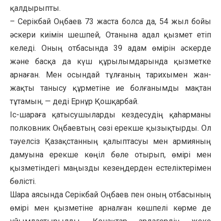
қалдырыпты.
– Серікбай Оңбаев 73 жаста болса да, 54 жыл бойы
әскери киімін шешпей, Отанына адал қызмет етіп
келеді. Оның отбасында 39 адам өмірін әскерде
және басқа да күш құрылымдарында қызметке
арнаған. Мен осындай тұлғаның тарихымен жан-
жақты танысу құрметіне ие болғанымды мақтан
тұтамын, — деді Ернұр Қошқарбай.
Іс-шараға қатысушыларды кездесудің қаһарманы
полковник Оңбаевтың сөзі ерекше қызықтырды. Ол
тәуелсіз Қазақстанның қалыптасуы мен армияның
дамуына ерекше көңіл бөле отырып, өмірі мен
қызметіндегі маңызды кезеңдерден естеліктерімен
бөлісті.
Шара аясында Серікбай Оңбаев пен оның отбасының
өмірі мен қызметіне арналған көшпелі көрме де