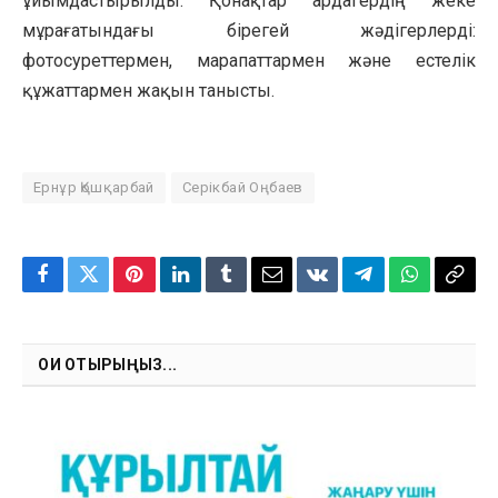
ұйымдастырылды. Қонақтар ардагердің жеке
мұрағатындағы бірегей жәдігерлерді:
фотосуреттермен, марапаттармен және естелік
құжаттармен жақын танысты.
Ернұр Қошқарбай
Серікбай Оңбаев
Facebook
Twitter
Pinterest
LinkedIn
Tumblr
Email
VKontakte
Telegram
WhatsApp
Copy
Link
ОҚИ ОТЫРЫҢЫЗ...