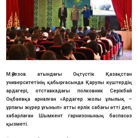
М.Әуезов атындағы Оңтүстік Қазақстан
университетінің қабырғасында Қарулы күштердің
ардагері, отставкадағы полковник Серікбай
Оңбаевқа арналған «Ардагер жолы ұлылық –
ұрпағы жүрер ұғынып» атты ерлік сабағы өтті деп,
хабарлаған Шымкент гарнизонының баспасөз
қызметі.