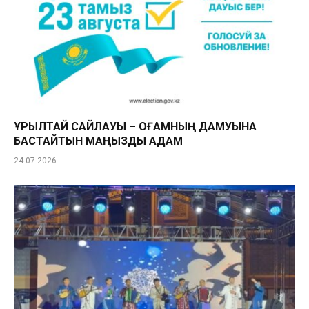
ҚҰРЫЛТАЙ САЙЛАУЫ – ҚОҒАМНЫҢ ДАМУЫНА
БАСТАЙТЫН МАҢЫЗДЫ ҚАДАМ
24.07.2026