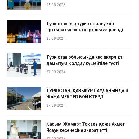
05.08.2026
Түркістанның туристік әлеуетін
арттыратын жол картасы әзірленді
25.09.2024
Түркістан облысында кәсіпкерлікті
дамытуға қолдау күшейтіле түсті
27.09.2024
ТҮРКІСТАН: ҚАЗЫҒҰРТ АУДАНЫНДА 4
ЖАҢА МЕКТЕП БОЙ КӨТЕРДІ
27.09.2024
Қасым-Жомарт Тоқаев Қожа Ахмет
Ясауи кесенесіне зиярат етті