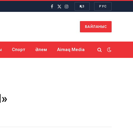
ҚАЗ
РУС
Facebook
X
Instagram
(Twitter)
БАЙЛАНЫС
ы
Спорт
Әлем
Aimaq Media
Н»