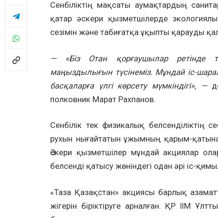
Сенбіліктің мақсаты аумақтардың санит
қатар әскери қызметшілерде экологиялық
сезімін және табиғатқа ұқыпты қарауды қ
—
«
Біз
Отан қорғаушылар ретінде
маңыздылығын түсінеміз. Мұндай іс-шарала
басқаларға үлгі көрсету мүмкіндігі
»
,
—
де
полковник Марат Рахпанов.
Сенбілік тек физикалық белсенділіктің с
рухын нығайтатын ұжымның қарым-қатын
Әскери қызметшілер мұндай акциялар ола
белсенді қатысу жөніндегі одан әрі іс-қим
«Таза Қазақстан» акциясы барлық азамат
жігерін біріктіруге арналған. ҚР ІІМ Ұ