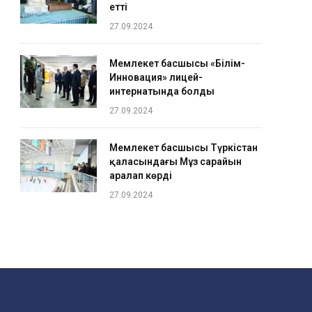
етті
27.09.2024
Мемлекет басшысы «Білім-
Инновация» лицей-
интернатында болды
27.09.2024
Мемлекет басшысы Түркістан
қаласындағы Мұз сарайын
аралап көрді
27.09.2024