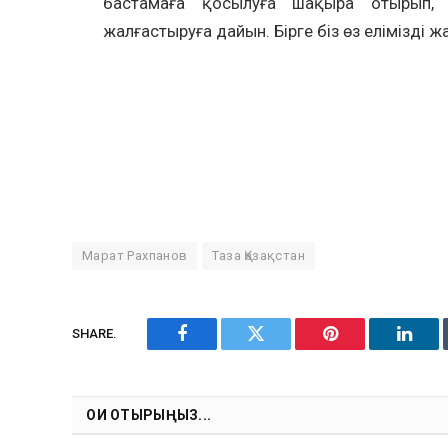
бастамаға қосылуға шақыра отырып, т
жалғастыруға дайын. Бірге біз өз елімізді 
Марат Рахпанов
Таза Қазақстан
SHARE.
Facebook
Twitter
Pinterest
Linke
ОҚИ ОТЫРЫҢЫЗ...