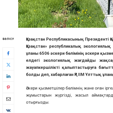
Қазақстан Республикасының Президенті 
БӨЛІСУ
Қазақстан» республикалық экологиялық
ұланы 6506 әскери бөлімінің әскери қызме
елдегі экологиялық жағдайды жақса
жауапкершілікті қалыптастыруға бағыт
болды деп, хабарлаған ҚР ІІМ Ұлттық ұлан
Әскери қызметшілер бөлімнің және оған ірг
жұмыстарын жүргізді, жасыл аймақтард
отырғызды.