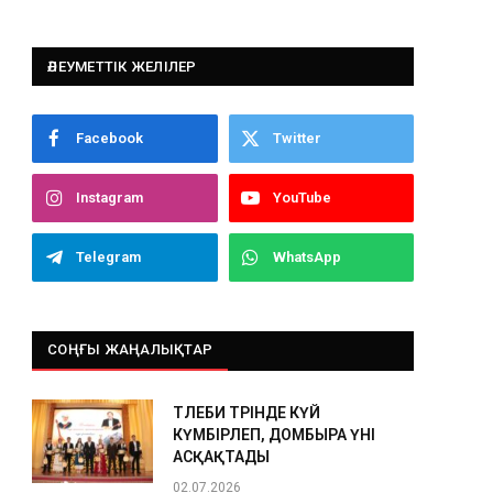
ӘЛЕУМЕТТІК ЖЕЛІЛЕР
Facebook
Twitter
Instagram
YouTube
Telegram
WhatsApp
СОҢҒЫ ЖАҢАЛЫҚТАР
ТӨЛЕБИ ТӨРІНДЕ КҮЙ
КҮМБІРЛЕП, ДОМБЫРА ҮНІ
АСҚАҚТАДЫ
02.07.2026