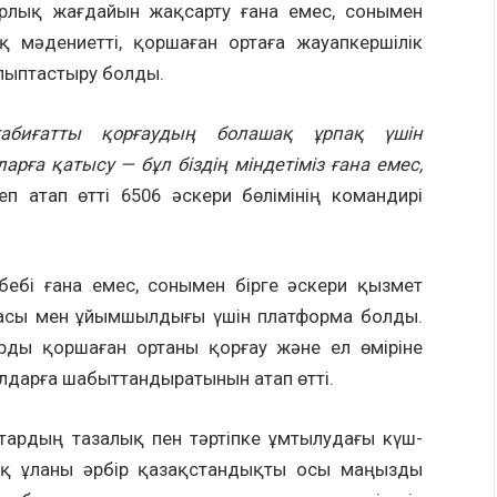
арлық жағдайын жақсарту ғана емес, сонымен
 мәдениетті, қоршаған ортаға жауапкершілік
алыптастыру болды.
т
абиғатты
қорғаудың болашақ ұрпақ үшін
рға қатысу — бұл біздің міндетіміз ғана емес,
п атап өтті 6506 әскери бөлімінің командирі
ебебі ғана емес, сонымен бірге әскери қызмет
асы мен ұйымшылдығы үшін платформа болды.
рды қоршаған ортаны қорғау және ел өміріне
ылдарға шабыттандыратынын атап өтті.
тардың тазалық пен тәртіпке ұмтылудағы күш-
лттық ұланы әрбір қазақстандықты осы маңызды