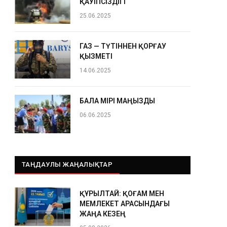
ҚАУІПСІЗДІГІ
25.06.2025
ГАЗ — ТҮТІННЕН ҚОРҒАУ
ҚЫЗМЕТІ
14.06.2025
БАЛА ӨМІРІ МАҢЫЗДЫ
06.06.2025
ТАҢДАУЛЫ ЖАҢАЛЫҚТАР
ҚҰРЫЛТАЙ: ҚОҒАМ МЕН
МЕМЛЕКЕТ АРАСЫНДАҒЫ
ЖАҢА КЕЗЕҢ