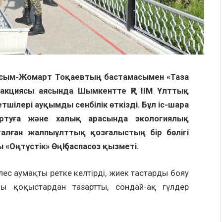
Қасым-Жомарт Тоқаевтың бастамасымен «Таза
 акциясы аясында Шымкентте ҚР ІІМ Ұлттық
тшілері ауқымды сенбілік өткізді. Бұл іс-шара
ртуға және халық арасында экологиялық
талған жалпыұлттық қозғалыстың бір бөлігі
ы «Оңтүстік» ӨңҚ баспасөз қызметі.
елес аумақты ретке келтірді, жиек тастарды бояу
ы қоқыстардан тазартты, сондай-ақ гүлдер