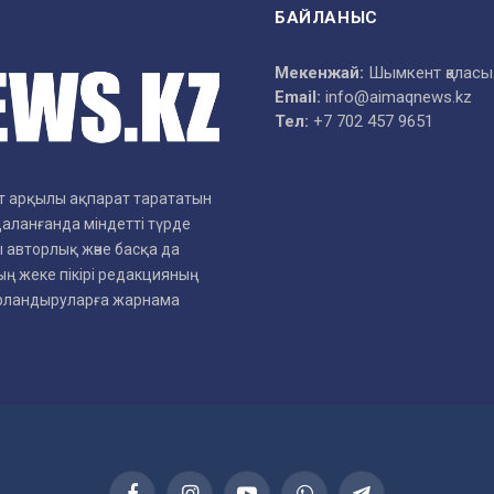
БАЙЛАНЫС
Мекенжай:
Шымкент қаласы
Email:
info@aimaqnews.kz
Тел:
+7 702 457 9651
рет арқылы ақпарат тарататын
даланғанда міндетті түрде
 авторлық және басқа да
ң жеке пікірі редакцияның
арландыруларға жарнама