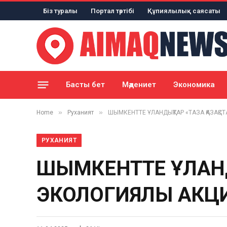
Біз туралы
Портал тәртібі
Құпиялылық саясаты
Басты бет
Мәдениет
Экономика
»
»
Home
Руханият
ШЫМКЕНТТЕ ҰЛАНДЫҚТАР «ТАЗА ҚАЗАҚС
РУХАНИЯТ
ШЫМКЕНТТЕ ҰЛАНДЫ
ЭКОЛОГИЯЛЫҚ АКЦ