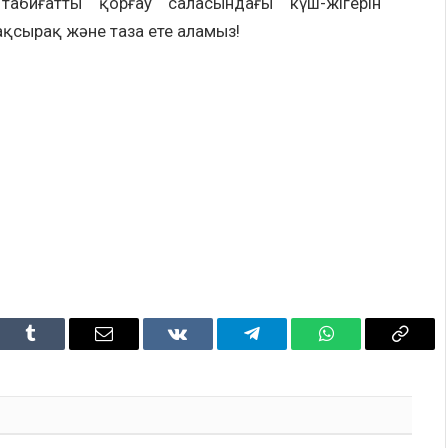
абиғатты қорғау саласындағы күш-жігерін
жақсырақ және таза ете аламыз!
dIn
Tumblr
Email
VKontakte
Telegram
WhatsApp
Copy
Link