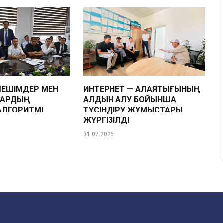
ЕШІМДЕР МЕН
ИНТЕРНЕТ — АЛАЯҚТЫҒЫНЫҢ
ЛАРДЫҢ
АЛДЫН АЛУ БОЙЫНША
АЛГОРИТМІ
ТҮСІНДІРУ ЖҰМЫСТАРЫ
ЖҮРГІЗІЛДІ
31.07.2026