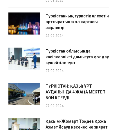
05.08.2026
Түркістанның туристік әлеуетін
арттыратын жол картасы
әзірленді
25.09.2024
Түркістан облысында
кәсіпкерлікті дамытуға қолдау
күшейтіле түсті
27.09.2024
ТҮРКІСТАН: ҚАЗЫҒҰРТ
АУДАНЫНДА 4 ЖАҢА МЕКТЕП
БОЙ КӨТЕРДІ
27.09.2024
Қасым-Жомарт Тоқаев Қожа
Ахмет Ясауи кесенесіне зиярат