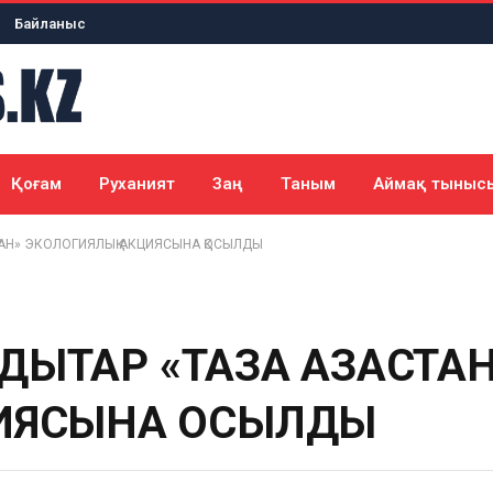
Байланыс
Қоғам
Руханият
Заң
Таным
Аймақ тыныс
ТАН» ЭКОЛОГИЯЛЫҚ АКЦИЯСЫНА ҚОСЫЛДЫ
ҚТАР «ТАЗА ҚАЗАҚСТА
ИЯСЫНА ҚОСЫЛДЫ