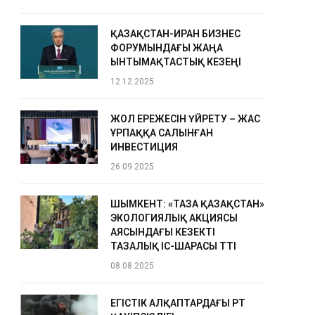
ҚАЗАҚСТАН-ИРАН БИЗНЕС
ФОРУМЫНДАҒЫ ЖАҢА
ЫНТЫМАҚТАСТЫҚ КЕЗЕҢІ
12.12.2025
ЖОЛ ЕРЕЖЕСІН ҮЙРЕТУ – ЖАС
ҰРПАҚҚА САЛЫНҒАН
ИНВЕСТИЦИЯ
26.09.2025
ШЫМКЕНТ: «ТАЗА ҚАЗАҚСТАН»
ЭКОЛОГИЯЛЫҚ АКЦИЯСЫ
АЯСЫНДАҒЫ КЕЗЕКТІ
ТАЗАЛЫҚ ІС-ШАРАСЫ ӨТТІ
08.08.2025
ЕГІСТІК АЛҚАПТАРДАҒЫ ӨРТ