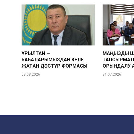
ҚҰРЫЛТАЙ —
МАҢЫЗДЫ Ш
БАБАЛАРЫМЫЗДАН КЕЛЕ
ТАПСЫРМА
ЖАТҚАН ДӘСТҮР ФОРМАСЫ
ОРЫНДАЛУ 
03.08.2026
31.07.2026