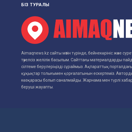
БІЗ ТУРАЛЫ
Aimaqnews.kz сайты мәтін түрінде, бейнекөрініс және су
тәуелсіз желілік басылым. Сайттағы материалдарды пай
сілтеме берулеріңізді сұраймыз. Ақпараттық порталдағы
құқықтар толығымен қорғалатынын ескертеміз. Авторды
көзқарасы болып саналмайды. Жарнама мен түрлі хаб
беруші жауапты.