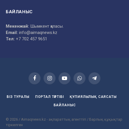
БАЙЛАНЫС
Мекенжай:
Шымкент қаласы.
Email:
info@aimaqnews.kz
Тел:
+7 702 457 9651
Facebook
Instagram
YouTube
WhatsApp
Telegram
БІЗ ТУРАЛЫ
ПОРТАЛ ТӘРТІБІ
ҚҰПИЯЛЫЛЫҚ САЯСАТЫ
БАЙЛАНЫС
© 2026 / Aimaqnews.kz - ақпараттық агенттігі / Барлық құқықтар
тіркелген