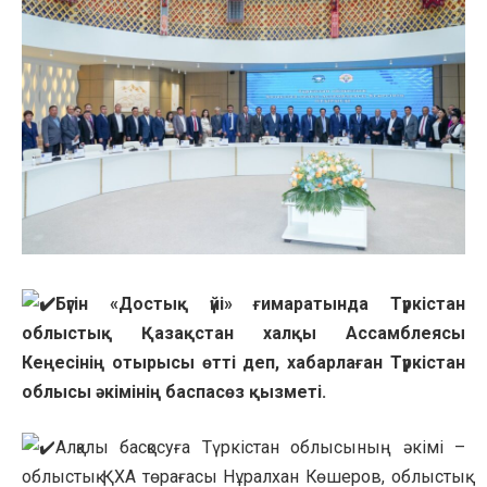
Бүгін «Достық үйі» ғимаратында Түркістан
облыстық Қазақстан халқы Ассамблеясы
Кеңесінің отырысы өтті деп, хабарлаған Түркістан
облысы әкімінің баспасөз қызметі.
Алқалы басқосуға Түркістан облысының әкімі –
облыстық ҚХА төрағасы Нұралхан Көшеров, облыстық