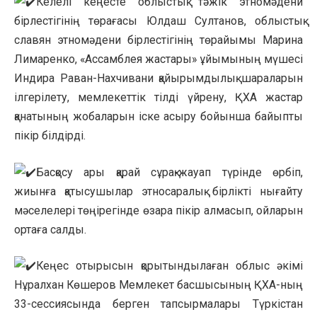
Келелі кеңесте облыстық тәжік этномәдени
бірлестігінің төрағасы Юлдаш Султанов, облыстық
славян этномәдени бірлестігінің төрайымы Марина
Лимаренко, «Ассамблея жастары» ұйымының мүшесі
Индира Раван-Нахчивани қайырымдылық шараларын
ілгерілету, мемлекеттік тілді үйрену, ҚХА жастар
қанатының жобаларын іске асыру бойынша байыпты
пікір білдірді.
Басқосу ары қарай сұрақ-жауап түрінде өрбіп,
жиынға қатысушылар этносаралық бірлікті нығайту
мәселелері төңірегінде өзара пікір алмасып, ойларын
ортаға салды.
Кеңес отырысын қорытындылаған облыс әкімі
Нұралхан Көшеров Мемлекет басшысының ҚХА-ның
33-сессиясында берген тапсырмалары Түркістан