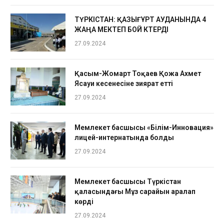
ТҮРКІСТАН: ҚАЗЫҒҰРТ АУДАНЫНДА 4
ЖАҢА МЕКТЕП БОЙ КӨТЕРДІ
27.09.2024
Қасым-Жомарт Тоқаев Қожа Ахмет
Ясауи кесенесіне зиярат етті
27.09.2024
Мемлекет басшысы «Білім-Инновация»
лицей-интернатында болды
27.09.2024
Мемлекет басшысы Түркістан
қаласындағы Мұз сарайын аралап
көрді
27.09.2024