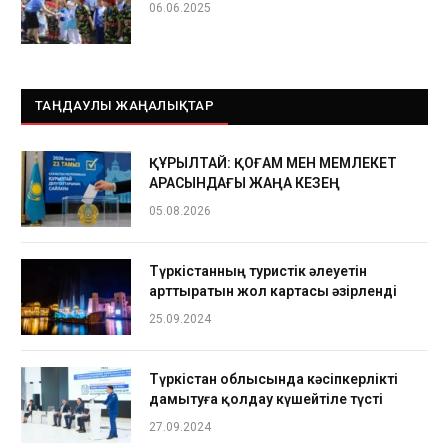
06.06.2025
ТАҢДАУЛЫ ЖАҢАЛЫҚТАР
ҚҰРЫЛТАЙ: ҚОҒАМ МЕН МЕМЛЕКЕТ
АРАСЫНДАҒЫ ЖАҢА КЕЗЕҢ
05.08.2026
Түркістанның туристік әлеуетін
арттыратын жол картасы әзірленді
25.09.2024
Түркістан облысында кәсіпкерлікті
дамытуға қолдау күшейтіле түсті
27.09.2024