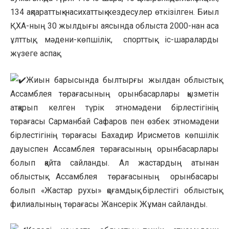
134 ақпараттық-насихаттық кездесулер өткізілген. Биыл
ҚХА-ның 30 жылдығы аясында облыста 2000-нан аса
ұлттық, мәдени-көпшілік, спорттық іс-шараларды
жүзеге аспақ.
Жиын барысында былтырғы жылдан облыстық
Ассамблея төрағасының орынбасарлары қызметін
атқарып келген түрік этномәдени бірлестігінің
төрағасы Сарманбай Сафаров пен өзбек этномәдени
бірлестігінің төрағасы Бахадир Ирисметов көпшілік
дауыспен Ассамблея төрағасының орынбасарлары
болып қайта сайланды. Ал жастардың атынан
облыстық Ассамблея төрағасының орынбасары
болып «Жастар рухы» қоғамдық бірлестігі облыстық
филиалының төрағасы Жансерік Жұман сайланды.