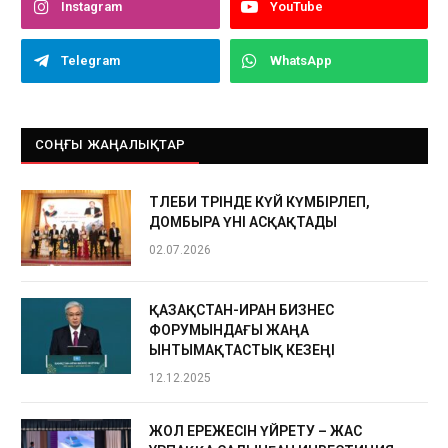
Instagram
YouTube
Telegram
WhatsApp
СОҢҒЫ ЖАҢАЛЫҚТАР
ТӨЛЕБИ ТӨРІНДЕ КҮЙ КҮМБІРЛЕП,
ДОМБЫРА ҮНІ АСҚАҚТАДЫ
02.07.2026
ҚАЗАҚСТАН-ИРАН БИЗНЕС
ФОРУМЫНДАҒЫ ЖАҢА
ЫНТЫМАҚТАСТЫҚ КЕЗЕҢІ
12.12.2025
ЖОЛ ЕРЕЖЕСІН ҮЙРЕТУ – ЖАС