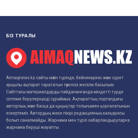
БІЗ ТУРАЛЫ
Aimaqnews.kz сайты мәтін түрінде, бейнекөрініс және сурет
арқылы ақпарат тарататын тәуелсіз желілік басылым.
Сайттағы материалдарды пайдаланғанда міндетті түрде
сілтеме берулеріңізді сұраймыз. Ақпараттық порталдағы
авторлық және басқа да құқықтар толығымен қорғалатынын
ескертеміз. Автордың жеке пікірі редакцияның көзқарасы
болып саналмайды. Жарнама мен түрлі хабарландыруларға
жарнама беруші жауапты.