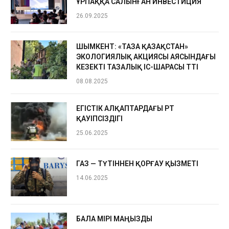
ҰРПАҚҚА САЛЫНҒАН ИНВЕСТИЦИЯ
26.09.2025
ШЫМКЕНТ: «ТАЗА ҚАЗАҚСТАН»
ЭКОЛОГИЯЛЫҚ АКЦИЯСЫ АЯСЫНДАҒЫ
КЕЗЕКТІ ТАЗАЛЫҚ ІС-ШАРАСЫ ӨТТІ
08.08.2025
ЕГІСТІК АЛҚАПТАРДАҒЫ ӨРТ
ҚАУІПСІЗДІГІ
25.06.2025
ГАЗ — ТҮТІННЕН ҚОРҒАУ ҚЫЗМЕТІ
14.06.2025
БАЛА ӨМІРІ МАҢЫЗДЫ