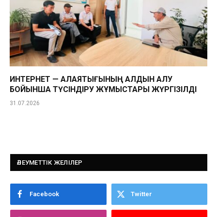
ИНТЕРНЕТ — АЛАЯҚТЫҒЫНЫҢ АЛДЫН АЛУ
БОЙЫНША ТҮСІНДІРУ ЖҰМЫСТАРЫ ЖҮРГІЗІЛДІ
31.07.2026
ӘЛЕУМЕТТІК ЖЕЛІЛЕР
Facebook
Twitter