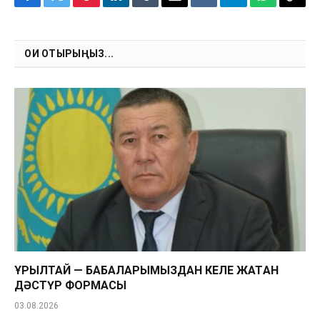
Facebook
Twitter
Pinterest
LinkedIn
Tumblr
Email
VKontakte
Telegram
WhatsApp
Copy
Link
ОҚИ ОТЫРЫҢЫЗ...
ҚҰРЫЛТАЙ — БАБАЛАРЫМЫЗДАН КЕЛЕ ЖАТҚАН
ДӘСТҮР ФОРМАСЫ
03.08.2026