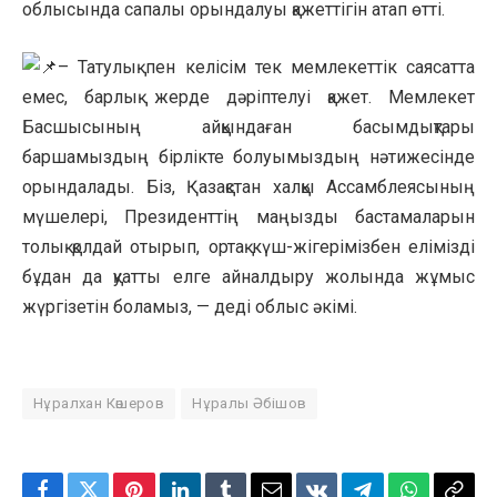
облысында сапалы орындалуы қажеттігін атап өтті.
– Татулық пен келісім тек мемлекеттік саясатта
емес, барлық жерде дәріптелуі қажет. Мемлекет
Басшысының айқындаған басымдықтары
баршамыздың бірлікте болуымыздың нәтижесінде
орындалады. Біз, Қазақстан халқы Ассамблеясының
мүшелері, Президенттің маңызды бастамаларын
толық қолдай отырып, ортақ күш-жігерімізбен елімізді
бұдан да қуатты елге айналдыру жолында жұмыс
жүргізетін боламыз, — деді облыс әкімі.
Нұралхан Көшеров
Нұралы Әбішов