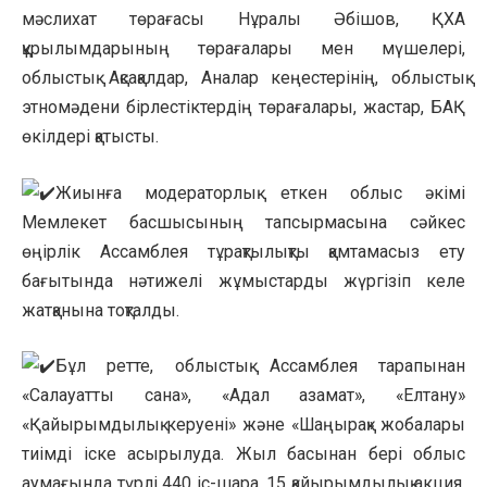
мәслихат төрағасы Нұралы Әбішов, ҚХА
құрылымдарының төрағалары мен мүшелері,
облыстық Ақсақалдар, Аналар кеңестерінің, облыстық
этномәдени бірлестіктердің төрағалары, жастар, БАҚ
өкілдері қатысты.
Жиынға модераторлық еткен облыс әкімі
Мемлекет басшысының тапсырмасына сәйкес
өңірлік Ассамблея тұрақтылықты қамтамасыз ету
бағытында нәтижелі жұмыстарды жүргізіп келе
жатқанына тоқталды.
Бұл ретте, облыстық Ассамблея тарапынан
«Салауатты сана», «Адал азамат», «Елтану»
«Қайырымдылық керуені» және «Шаңырақ» жобалары
тиімді іске асырылуда. Жыл басынан бері облыс
аумағында түрлі 440 іс-шара, 15 қайырымдылық акция,