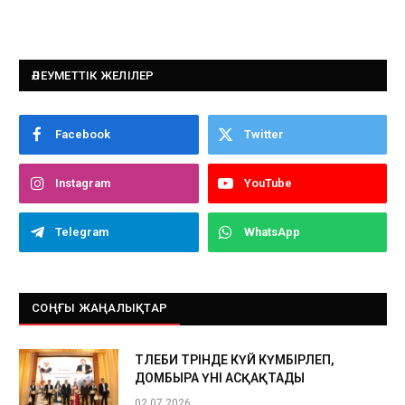
ӘЛЕУМЕТТІК ЖЕЛІЛЕР
Facebook
Twitter
Instagram
YouTube
Telegram
WhatsApp
СОҢҒЫ ЖАҢАЛЫҚТАР
ТӨЛЕБИ ТӨРІНДЕ КҮЙ КҮМБІРЛЕП,
ДОМБЫРА ҮНІ АСҚАҚТАДЫ
02.07.2026