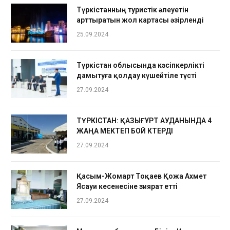
Түркістанның туристік әлеуетін
арттыратын жол картасы әзірленді
25.09.2024
Түркістан облысында кәсіпкерлікті
дамытуға қолдау күшейтіле түсті
27.09.2024
ТҮРКІСТАН: ҚАЗЫҒҰРТ АУДАНЫНДА 4
ЖАҢА МЕКТЕП БОЙ КӨТЕРДІ
27.09.2024
Қасым-Жомарт Тоқаев Қожа Ахмет
Ясауи кесенесіне зиярат етті
27.09.2024