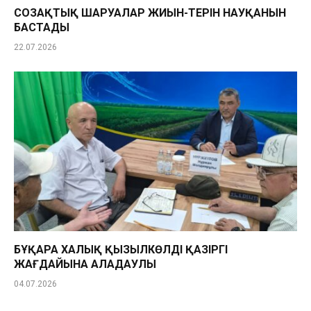
СОЗАҚТЫҚ ШАРУАЛАР ЖИЫН-ТЕРІН НАУҚАНЫН
БАСТАДЫ
22.07.2026
БҰҚАРА ХАЛЫҚ ҚЫЗЫЛКӨЛДІҢ ҚАЗІРГІ
ЖАҒДАЙЫНА АЛАҢДАУЛЫ
04.07.2026