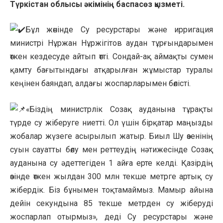
Түркістан облысы әкімінің баспасөз қызметі.
Бұл жөнінде Су ресурстары және ирригация
министрі Нұржан Нұржігітов аудан тұрғындарымен
өткен кездесуде айтып өтті. Сондай-ақ аймақты сумен
қамту бағытындағы атқарылған жұмыстар туралы
кеңінен баяндап, алдағы жоспарларымен бөлісті.
«Біздің министрлік Созақ ауданына тұрақты
түрде су жіберуге ниетті. Ол үшін бірқатар маңызды
жобалар жүзеге асырылып жатыр. Биыл Шу өзенінің
суын сауатты бөлу мен реттеудің нәтижесінде Созақ
ауданына су әдеттегіден 1 айға ерте келді. Қазірдің
өзінде өткен жылдан 300 млн текше метрге артық су
жібердік. Біз бұнымен тоқтамаймыз. Мамыр айына
дейін секундына 85 текше метрден су жіберуді
жоспарлап отырмыз», деді Су ресурстары және