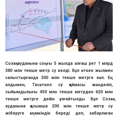
Созақ ауданына соңғы 5 жылда алғаш рет 1 млрд
380 млн текше метр су келді. Бұл өткен жылмен
салыстырғанда 300 млн текше метрге көп. Ең
алдымен, Тасөткел су қоймасы жөнделіп,
сыйымдылығы 450 млн текше метрден 620 млн
текше метрге дейін ұлғайтылды. Бұл Созақ
ауданына қосымша 200 млн текше метр су
жіберуге мүмкіндік береді деп, хабарлаған