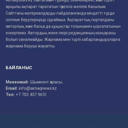
Aimaqnews.kz сайты мәтін түрінде, бейнекөрініс және сурет
арқылы ақпарат тарататын тәуелсіз желілік басылым.
Сайттағы материалдарды пайдаланғанда міндетті түрде
сілтеме берулеріңізді сұраймыз. Ақпараттық порталдағы
авторлық және басқа да құқықтар толығымен қорғалатынын
ескертеміз. Автордың жеке пікірі редакцияның көзқарасы
болып саналмайды. Жарнама мен түрлі хабарландыруларға
жарнама беруші жауапты.
БАЙЛАНЫС
Мекенжай:
Шымкент қаласы.
Email:
info@aimaqnews.kz
Тел:
+7 702 457 9651