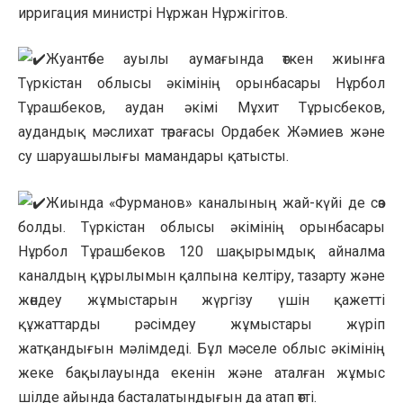
ирригация министрі Нұржан Нұржігітов.
Жуантөбе ауылы аумағында өткен жиынға
Түркістан облысы әкімінің орынбасары Нұрбол
Тұрашбеков, аудан әкімі Мұхит Тұрысбеков,
аудандық мәслихат төрағасы Ордабек Жәмиев және
су шаруашылығы мамандары қатысты.
Жиында «Фурманов» каналының жай-күйі де сөз
болды. Түркістан облысы әкімінің орынбасары
Нұрбол Тұрашбеков 120 шақырымдық айналма
каналдың құрылымын қалпына келтіру, тазарту және
жөндеу жұмыстарын жүргізу үшін қажетті
құжаттарды рәсімдеу жұмыстары жүріп
жатқандығын мәлімдеді. Бұл мәселе облыс әкімінің
жеке бақылауында екенін және аталған жұмыс
шілде айында басталатындығын да атап өтті.