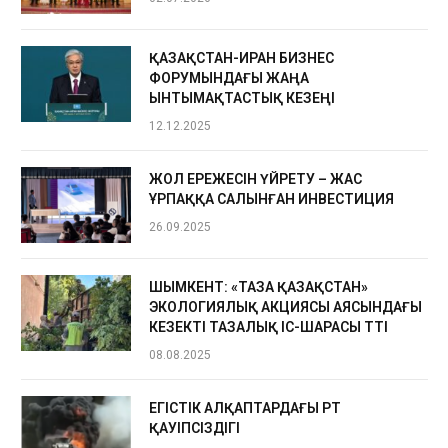
ҚАЗАҚСТАН-ИРАН БИЗНЕС
ФОРУМЫНДАҒЫ ЖАҢА
ЫНТЫМАҚТАСТЫҚ КЕЗЕҢІ
12.12.2025
ЖОЛ ЕРЕЖЕСІН ҮЙРЕТУ – ЖАС
ҰРПАҚҚА САЛЫНҒАН ИНВЕСТИЦИЯ
26.09.2025
ШЫМКЕНТ: «ТАЗА ҚАЗАҚСТАН»
ЭКОЛОГИЯЛЫҚ АКЦИЯСЫ АЯСЫНДАҒЫ
КЕЗЕКТІ ТАЗАЛЫҚ ІС-ШАРАСЫ ӨТТІ
08.08.2025
ЕГІСТІК АЛҚАПТАРДАҒЫ ӨРТ
ҚАУІПСІЗДІГІ