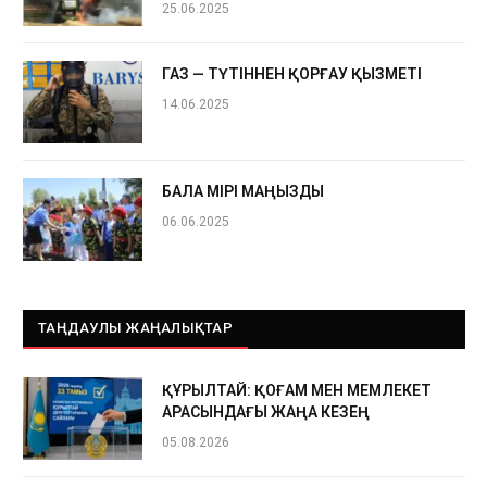
25.06.2025
ГАЗ — ТҮТІННЕН ҚОРҒАУ ҚЫЗМЕТІ
14.06.2025
БАЛА ӨМІРІ МАҢЫЗДЫ
06.06.2025
ТАҢДАУЛЫ ЖАҢАЛЫҚТАР
ҚҰРЫЛТАЙ: ҚОҒАМ МЕН МЕМЛЕКЕТ
АРАСЫНДАҒЫ ЖАҢА КЕЗЕҢ
05.08.2026