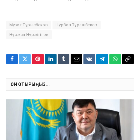
Мұхит Тұрысбеков
Нұрбол Тұрашбеков
Нұржан Нұржігітов
Facebook
Twitter
Pinterest
LinkedIn
Tumblr
Email
VKontakte
Telegram
WhatsApp
Copy
Link
ОҚИ ОТЫРЫҢЫЗ...