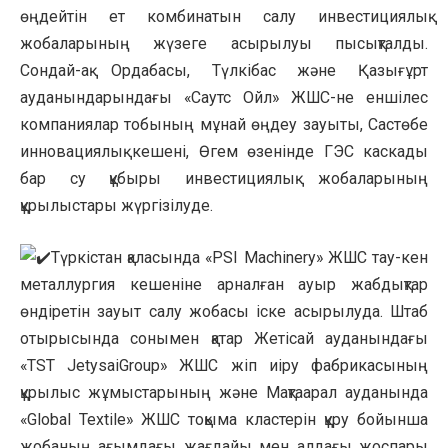
өңдейтін ет комбинатын салу инвестициялық
жобаларының жүзеге асырылуы пысықталды.
Сондай-ақ Ордабасы, Түлкібас және Қазығұрт
ауданындарындағы «Саутс Ойл» ЖШС-не еншілес
компаниялар тобының мұнай өңдеу зауыты, Састөбе
инновациялық кешені, Өгем өзенінде ГЭС каскады
бар су құбыры инвестициялық жобаларының
құрылыстары жүргізілуде.
Түркістан қаласында «PSI Machinery» ЖШС тау-кен
металлургия кешеніне арналған ауыр жабдықтар
өндіретін зауыт салу жобасы іске асырылуда. Штаб
отырысында сонымен қатар Жетісай ауданындағы
«TST JetysaiGroup» ЖШС жіп иіру фабрикасының
құрылыс жұмыстарының және Мақтаарал ауданында
«Global Textile» ЖШС тоқыма кластерін құру бойынша
жобаның ағымдағы жағдайы мен алдағы жоспары