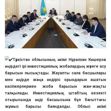
Түркістан облысының әкімі Нұралхан Көшеров
өңірдегі ірі инвестициялық жобалардың жүзеге асу
барысын пысықтады. Жауапты сала басшылары
мен өңірде жаңа өндіріс орындарын ашатын
кәсіпкерлермен жоба барысын жан-жақты
талқылады. Инвестициялық штабтың кезекті
отырысында өңір басшысына бұл бағыттағы
жұмыс барысы баяндалды. Облыс әкімі