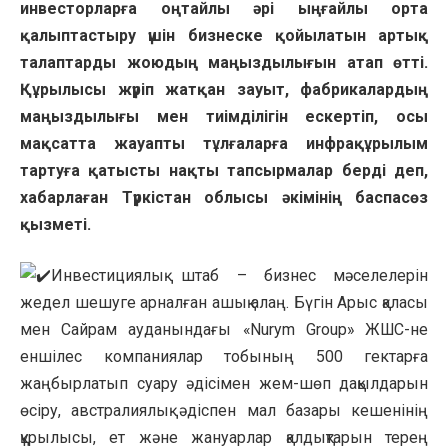
инвесторларға оңтайлы әрі ыңғайлы орта
қалыптастыру үшін бизнеске қойылатын артық
талаптарды жоюдың маңыздылығын атап өтті.
Құрылысы жүріп жатқан зауыт, фабрикалардың
маңыздылығы мен тиімділігін ескертіп, осы
мақсатта жауапты тұлғаларға инфрақұрылым
тартуға қатысты нақты тапсырмалар берді деп,
хабарлаған Түркістан облысы әкімінің баспасөз
қызметі.
Инвестициялық штаб – бизнес мәселелерін
жедел шешуге арналған ашық алаң. Бүгін Арыс қаласы
мен Сайрам ауданындағы «Nurym Group» ЖШС-не
еншілес компаниялар тобының 500 гектарға
жаңбырлатып суару әдісімен жем-шөп дақылдарын
өсіру, австралиялық әдіспен мал базары кешенінің
құрылысы, ет және жануарлар қалдықтарын терең