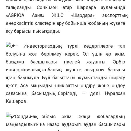
талқыланды. Сонымен қатар Шардара ауданында
«AGRIQA Азия» ЖШС «Шардара» экспорттық
өнеркәсіптік кластерін құру бойынша жобаның жүзеге
асу барысы пысықталды.
– Инвесторлардың түрлі кедергілерге тап
болуына жол берілмеу керек. Ол үшін әр әкім,
басқарма басшылары тікелей жауапты. Әрбір
инвестициялық жобаның жүзеге асырылу барысы
қатаң бақылауда. Бұл бағыттағы жұмыстарды ширату
қажет. Аса маңызды шикізатты өндіру және өңдеу
саласына басымдық беріледі, – деді Нұралхан
Көшеров.
Сондай-ақ облыс әкімі жаңа жобалардың
маңыздылығына назар аударып, аудан басшылары