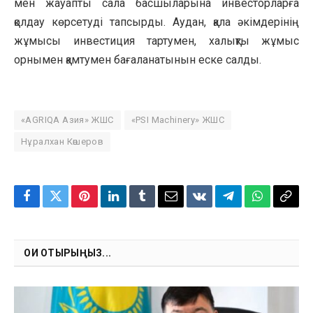
мен жауапты сала басшыларына инвесторларға
қолдау көрсетуді тапсырды. Аудан, қала әкімдерінің
жұмысы инвестиция тартумен, халықты жұмыс
орнымен қамтумен бағаланатынын еске салды.
«AGRIQA Азия» ЖШС
«PSI Machinery» ЖШС
Нұралхан Көшеров
Facebook
Twitter
Pinterest
LinkedIn
Tumblr
Email
VKontakte
Telegram
WhatsApp
Copy
Link
ОҚИ ОТЫРЫҢЫЗ...