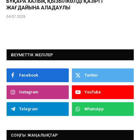
БҰҚАРА ХАЛЫҚ ҚЫЗЫЛКӨЛДІҢ ҚАЗІРГІ
ЖАҒДАЙЫНА АЛАҢДАУЛЫ
04.07.2026
ӘЛЕУМЕТТІК ЖЕЛІЛЕР
Facebook
Twitter
Instagram
YouTube
Telegram
WhatsApp
СОҢҒЫ ЖАҢАЛЫҚТАР