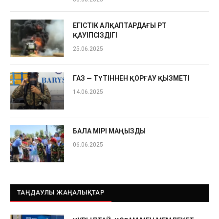
ЕГІСТІК АЛҚАПТАРДАҒЫ ӨРТ
ҚАУІПСІЗДІГІ
25.06.2025
ГАЗ — ТҮТІННЕН ҚОРҒАУ ҚЫЗМЕТІ
14.06.2025
БАЛА ӨМІРІ МАҢЫЗДЫ
06.06.2025
ТАҢДАУЛЫ ЖАҢАЛЫҚТАР