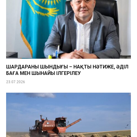
ШАРДАРАНЫҢ ШЫНДЫҒЫ – НАҚТЫ НӘТИЖЕ, ӘДІЛ
БАҒА МЕН ШЫНАЙЫ ІЛГЕРІЛЕУ
23.07.2026