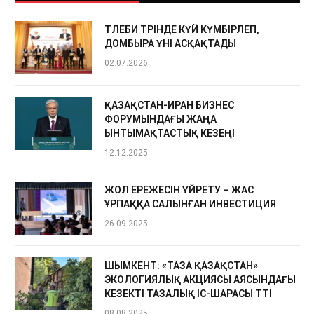
ТӨЛЕБИ ТӨРІНДЕ КҮЙ КҮМБІРЛЕП,
ДОМБЫРА ҮНІ АСҚАҚТАДЫ
02.07.2026
ҚАЗАҚСТАН-ИРАН БИЗНЕС
ФОРУМЫНДАҒЫ ЖАҢА
ЫНТЫМАҚТАСТЫҚ КЕЗЕҢІ
12.12.2025
ЖОЛ ЕРЕЖЕСІН ҮЙРЕТУ – ЖАС
ҰРПАҚҚА САЛЫНҒАН ИНВЕСТИЦИЯ
26.09.2025
ШЫМКЕНТ: «ТАЗА ҚАЗАҚСТАН»
ЭКОЛОГИЯЛЫҚ АКЦИЯСЫ АЯСЫНДАҒЫ
КЕЗЕКТІ ТАЗАЛЫҚ ІС-ШАРАСЫ ӨТТІ
08.08.2025