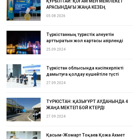
ҚҰРЫЛТАЙ: ҚОҒАМ МЕН МЕМЛЕКЕТ
АРАСЫНДАҒЫ ЖАҢА КЕЗЕҢ
05.08.2026
Түркістанның туристік әлеуетін
арттыратын жол картасы әзірленді
25.09.2024
Түркістан облысында кәсіпкерлікті
дамытуға қолдау күшейтіле түсті
27.09.2024
ТҮРКІСТАН: ҚАЗЫҒҰРТ АУДАНЫНДА 4
ЖАҢА МЕКТЕП БОЙ КӨТЕРДІ
27.09.2024
Қасым-Жомарт Тоқаев Қожа Ахмет