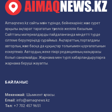
Aimaqnews.kz сайты мәтін түрінде, бейнекөрініс және сурет
арқылы ақпарат тарататын тәуелсіз желілік басылым.
Сайттағы материалдарды пайдаланғанда міндетті түрде
сілтеме берулеріңізді сұраймыз. Ақпараттық порталдағы
авторлық және басқа да құқықтар толығымен қорғалатынын
ескертеміз. Автордың жеке пікірі редакцияның көзқарасы
болып саналмайды. Жарнама мен түрлі хабарландыруларға
жарнама беруші жауапты.
БАЙЛАНЫС
Мекенжай:
Шымкент қаласы.
Email:
info@aimaqnews.kz
Тел:
+7 702 457 9651