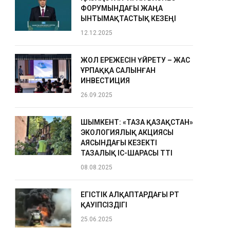
ФОРУМЫНДАҒЫ ЖАҢА
ЫНТЫМАҚТАСТЫҚ КЕЗЕҢІ
12.12.2025
ЖОЛ ЕРЕЖЕСІН ҮЙРЕТУ – ЖАС
ҰРПАҚҚА САЛЫНҒАН
ИНВЕСТИЦИЯ
26.09.2025
ШЫМКЕНТ: «ТАЗА ҚАЗАҚСТАН»
ЭКОЛОГИЯЛЫҚ АКЦИЯСЫ
АЯСЫНДАҒЫ КЕЗЕКТІ
ТАЗАЛЫҚ ІС-ШАРАСЫ ӨТТІ
08.08.2025
ЕГІСТІК АЛҚАПТАРДАҒЫ ӨРТ
ҚАУІПСІЗДІГІ
25.06.2025