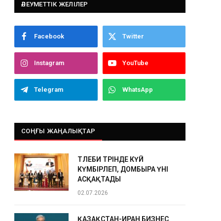
ӘЛЕУМЕТТІК ЖЕЛІЛЕР
Facebook
Twitter
Instagram
YouTube
Telegram
WhatsApp
СОҢҒЫ ЖАҢАЛЫҚТАР
ТӨЛЕБИ ТӨРІНДЕ КҮЙ
КҮМБІРЛЕП, ДОМБЫРА ҮНІ
АСҚАҚТАДЫ
02.07.2026
ҚАЗАҚСТАН-ИРАН БИЗНЕС