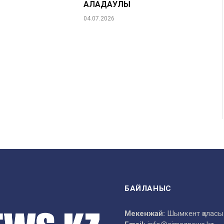
АЛАҢДАУЛЫ
04.07.2026
БАЙЛАНЫС
Мекенжай:
Шымкент қаласы