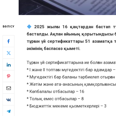
2025 жылғы 16 қаңтардан бастап тұ
БӨЛІСУ
басталды. Ақпан айының қорытындысы б
тұрғын үй сертификаттары 51 азаматқа 
әкімінің баспасөз қыметі.
Тұрғын үй сертификаттарына ие болған азам
* I және II топтағы мүгедектігі бар адамдар –
* Мүгедектігі бар баланы тәрбиелеп отырған
* Жетім және ата-анасының қамқорлығынсыз
* Көпбалалы отбасылар – 16
* Толық емес отбасылар – 8
* Бюджеттік мекеме қызметкерлері – 3