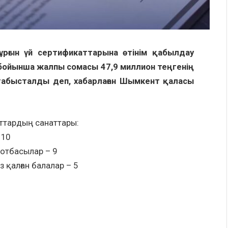
рғын үй сертификаттарына өтінім қабылдау
ойынша жалпы сомасы 47,9 миллион теңгенің
табысталды деп, хабарлаған Шымкент қаласы
аттардың санаттары:
 10
 отбасылар – 9
 қалған балалар – 5