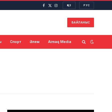
ҚАЗ
РУС
Facebook
X
Instagram
(Twitter)
БАЙЛАНЫС
ы
Спорт
Әлем
Aimaq Media