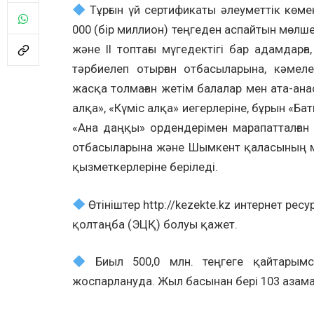
Тұрғын үй сертификаты әлеуметтік көме
000 (бір миллион) теңгеден аспайтын мөлше
және II топтағы мүгедектігі бар адамдарғ
тәрбиелеп отырған отбасыларына, кәмелет
жасқа толмаған жетім балалар мен ата-ана
алқа», «Күміс алқа» иегерлеріне, бұрын «Баты
«Ана даңқы» ордендерімен марапатталған
отбасыларына және Шымкент қаласының м
қызметкерлеріне беріледі.
Өтініштер http://kezekte.kz интернет р
қолтаңба (ЭЦҚ) болуы қажет.
Биыл 500,0 млн. теңгеге қайтарымсы
жоспарлануда. Жыл басынан бері 103 азамат