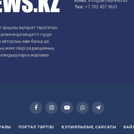
Email:
info@aimaqnews.kz
Тел:
+7 702 457 9651
рет арқылы ақпарат тарататын
даланғанда міндетті түрде
 авторлық және басқа да
ң жеке пікірі редакцияның
арландыруларға жарнама
Facebook
Instagram
YouTube
WhatsApp
Telegram
УРАЛЫ
ПОРТАЛ ТӘРТІБІ
ҚҰПИЯЛЫЛЫҚ САЯСАТЫ
БАЙ