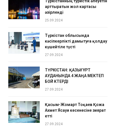
Түркістанның туристік әлеуетін
арттыратын жол картасы
әзірленді
25.09.2024
Түркістан облысында
кәсіпкерлікті дамытуға қолдау
күшейтіле түсті
27.09.2024
ТҮРКІСТАН: ҚАЗЫҒҰРТ
АУДАНЫНДА 4 ЖАҢА МЕКТЕП
БОЙ КӨТЕРДІ
27.09.2024
Қасым-Жомарт Тоқаев Қожа
Ахмет Ясауи кесенесіне зиярат
етті
27.09.2024