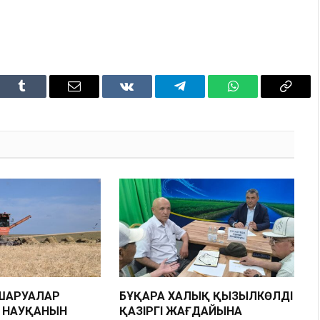
dIn
Tumblr
Email
VKontakte
Telegram
WhatsApp
Copy
Link
ШАРУАЛАР
БҰҚАРА ХАЛЫҚ ҚЫЗЫЛКӨЛДІҢ
Н НАУҚАНЫН
ҚАЗІРГІ ЖАҒДАЙЫНА