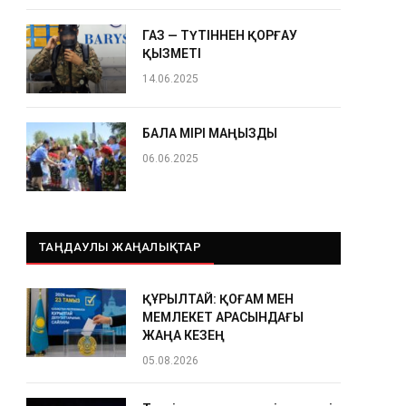
ГАЗ — ТҮТІННЕН ҚОРҒАУ
ҚЫЗМЕТІ
14.06.2025
БАЛА ӨМІРІ МАҢЫЗДЫ
06.06.2025
ТАҢДАУЛЫ ЖАҢАЛЫҚТАР
ҚҰРЫЛТАЙ: ҚОҒАМ МЕН
МЕМЛЕКЕТ АРАСЫНДАҒЫ
ЖАҢА КЕЗЕҢ
05.08.2026