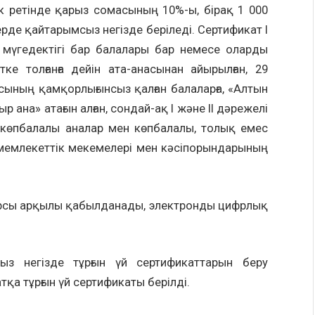
к ретінде қарыз сомасының 10%-ы, бірақ 1 000
рде қайтарымсыз негізде беріледі. Сертификат I
а, мүгедектігі бар балалары бар немесе оларды
ке толғанға дейін ата-анасынан айырылған, 29
сының қамқорлығынсыз қалған балаларға, «Алтын
р ана» атағын алған, сондай-ақ I және II дәрежелі
 көпбалалы аналар мен көпбалалы, толық емес
емлекеттік мекемелері мен кәсіпорындарының
есурсы арқылы қабылданады, электронды цифрлық
з негізде тұрғын үй сертификаттарын беру
қа тұрғын үй сертификаты берілді.