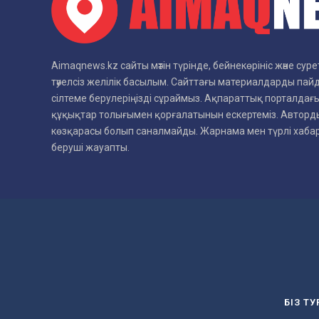
Aimaqnews.kz сайты мәтін түрінде, бейнекөрініс және су
тәуелсіз желілік басылым. Сайттағы материалдарды пай
сілтеме берулеріңізді сұраймыз. Ақпараттық порталдағы
құқықтар толығымен қорғалатынын ескертеміз. Авторды
көзқарасы болып саналмайды. Жарнама мен түрлі хаб
беруші жауапты.
БІЗ Т