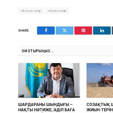
«Алтын алқа»
«Күміс алқа»
SHARE.
Facebook
Twitter
Pinterest
Linke
ОҚИ ОТЫРЫҢЫЗ...
ШАРДАРАНЫҢ ШЫНДЫҒЫ –
СОЗАҚТЫҚ 
НАҚТЫ НӘТИЖЕ, ӘДІЛ БАҒА
ЖИЫН-ТЕРІ