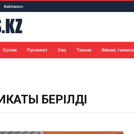
Байланыс
Қоғам
Руханият
Заң
Таным
Аймақ тыныс
ИКАТЫ БЕРІЛДІ