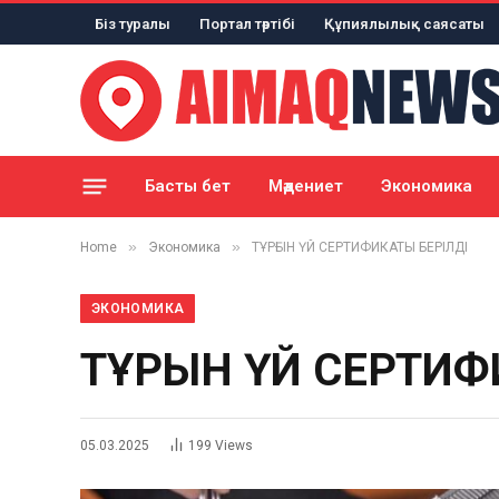
Біз туралы
Портал тәртібі
Құпиялылық саясаты
Басты бет
Мәдениет
Экономика
»
»
Home
Экономика
ТҰРҒЫН ҮЙ СЕРТИФИКАТЫ БЕРІЛДІ
ЭКОНОМИКА
ТҰРҒЫН ҮЙ СЕРТИФ
05.03.2025
199
Views