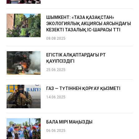
ШЫМКЕНТ: «ТАЗА ҚАЗАҚСТАН»
ЭКОЛОГИЯЛЫҚ АКЦИЯСЫ АЯСЫНДАҒЫ
КЕЗЕКТІ ТАЗАЛЫҚ ІС-ШАРАСЫ ӨТТІ
08.08.2025
ЕГІСТІК АЛҚАПТАРДАҒЫ ӨРТ
ҚАУІПСІЗДІГІ
25.06.2025
ГАЗ — ТҮТІННЕН ҚОРҒАУ ҚЫЗМЕТІ
14.06.2025
БАЛА ӨМІРІ МАҢЫЗДЫ
06.06.2025