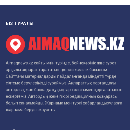
БІЗ ТУРАЛЫ
Aimaqnews.kz сайты мәтін түрінде, бейнекөрініс және сурет
арқылы ақпарат тарататын тәуелсіз желілік басылым.
Сайттағы материалдарды пайдаланғанда міндетті түрде
сілтеме берулеріңізді сұраймыз. Ақпараттық порталдағы
авторлық және басқа да құқықтар толығымен қорғалатынын
ескертеміз. Автордың жеке пікірі редакцияның көзқарасы
болып саналмайды. Жарнама мен түрлі хабарландыруларға
жарнама беруші жауапты.