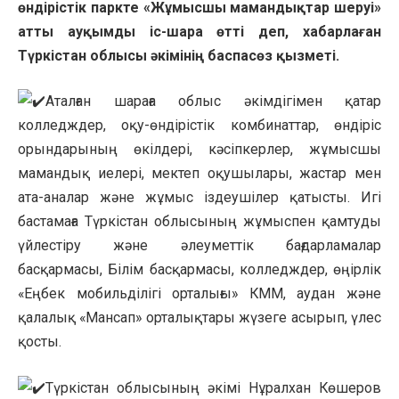
өндірістік паркте «Жұмысшы мамандықтар шеруі»
атты ауқымды іс-шара өтті деп, хабарлаған
Түркістан облысы әкімінің баспасөз қызметі.
Аталған шараға облыс әкімдігімен қатар
колледждер, оқу-өндірістік комбинаттар, өндіріс
орындарының өкілдері, кәсіпкерлер, жұмысшы
мамандық иелері, мектеп оқушылары, жастар мен
ата-аналар және жұмыс іздеушілер қатысты. Игі
бастамаға Түркістан облысының жұмыспен қамтуды
үйлестіру және әлеуметтік бағдарламалар
басқармасы, Білім басқармасы, колледждер, өңірлік
«Еңбек мобильділігі орталығы» КММ, аудан және
қалалық «Мансап» орталықтары жүзеге асырып, үлес
қосты.
Түркістан облысының әкімі Нұралхан Көшеров