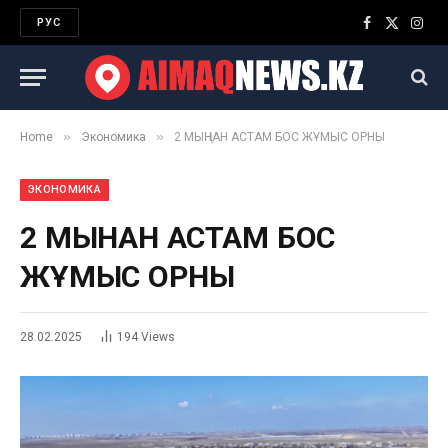
РУС
Facebook
X
Inst
(Twitter)
»
»
Home
Экономика
2 МЫҢНАН АСТАМ БОС ЖҰМЫС ОРНЫ
ЭКОНОМИКА
2 МЫҢНАН АСТАМ БОС
ЖҰМЫС ОРНЫ
28.02.2025
194
Views