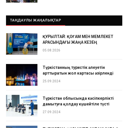
ТАҢДАУЛЫ ЖАҢАЛЫҚТАР
ҚҰРЫЛТАЙ: ҚОҒАМ МЕН МЕМЛЕКЕТ
АРАСЫНДАҒЫ ЖАҢА КЕЗЕҢ
05.08.2026
Түркістанның туристік әлеуетін
арттыратын жол картасы әзірленді
25.09.2024
Түркістан облысында кәсіпкерлікті
дамытуға қолдау күшейтіле түсті
27.09.2024