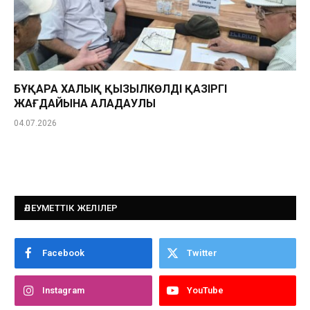
БҰҚАРА ХАЛЫҚ ҚЫЗЫЛКӨЛДІҢ ҚАЗІРГІ
ЖАҒДАЙЫНА АЛАҢДАУЛЫ
04.07.2026
ӘЛЕУМЕТТІК ЖЕЛІЛЕР
Facebook
Twitter
Instagram
YouTube