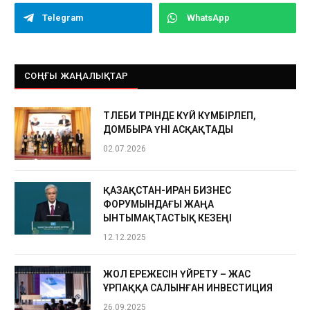
Telegram
WhatsApp
СОҢҒЫ ЖАҢАЛЫҚТАР
ТӨЛЕБИ ТӨРІНДЕ КҮЙ КҮМБІРЛЕП,
ДОМБЫРА ҮНІ АСҚАҚТАДЫ
02.07.2026
ҚАЗАҚСТАН-ИРАН БИЗНЕС
ФОРУМЫНДАҒЫ ЖАҢА
ЫНТЫМАҚТАСТЫҚ КЕЗЕҢІ
12.12.2025
ЖОЛ ЕРЕЖЕСІН ҮЙРЕТУ – ЖАС
ҰРПАҚҚА САЛЫНҒАН ИНВЕСТИЦИЯ
26.09.2025