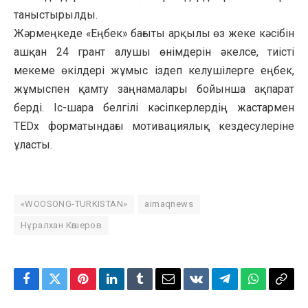
таныстырылды.
Жәрмеңкеде «Еңбек» бағыты арқылы өз жеке кәсібін
ашқан 24 грант алушы өнімдерін әкелсе, тиісті
мекеме өкілдері жұмыс іздеп келушілерге еңбек,
жұмыспен қамту заңнамалары бойынша ақпарат
берді. Іс-шара белгілі кәсіпкерлердің жастармен
TEDx форматындағы мотивациялық кездесулеріне
ұласты.
«WOOSONG-TURKISTAN»
aimaqnews
Нұралхан Көшеров
Facebook
Twitter
Pinterest
LinkedIn
Tumblr
Email
VKontakte
Telegram
WhatsApp
Copy