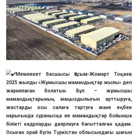
Мемлекет басшысы Қасым-Жомарт Тоқаев
2025 жылды «Жұмысшы мамандықтар жылы» деп
жариялаған болатын. Бұл – жұмысшы
мамандықтарының маңыздылығын арттыруға,
жастарды осы салаға тартуға және еңбек
нарығында сұранысқа ие мамандықтар бойынша
білікті кадрларды даярлауға бағытталған қадам.
Осыған орай бүгін Түркістан облысындағы шағын