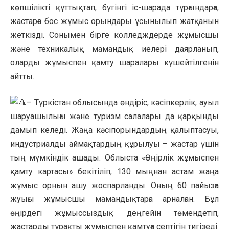
көпшілікті құттықтап, бүгінгі іс-шарада тұрғындарға,
жастарға бос жұмыс орындары ұсынылып жатқанын
жеткізді. Сонымен бірге колледждерде жұмысшы
және техникалық мамандық иелері даярланып,
оларды жұмыспен қамту шаралары күшейтілгенін
айтты.
– Түркістан облысында өндіріс, кәсіпкерлік, ауыл
шаруашылығы және туризм салалары да қарқынды
дамып келеді. Жаңа кәсіпорындардың қалыптасуы,
индустриалды аймақтардың құрылуы – жастар үшін
тың мүмкіндік ашады. Облыста «Өңірлік жұмыспен
қамту картасы» бекітіліп, 130 мыңнан астам жаңа
жұмыс орнын ашу жоспарланды. Оның 60 пайызға
жуығы жұмысшы мамандықтарға арналған. Бұл
өңірдегі жұмыссыздық деңгейін төмендетіп,
жастарды тұрақты жұмыспен қамтуға септігін тигізеді.