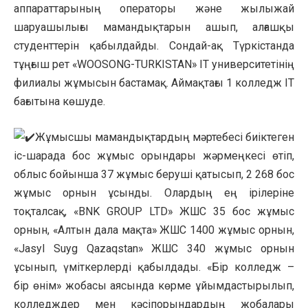
аппараттарының операторы және жылыжай
шаруашылығы мамандықтарын ашып, алғашқы
студенттерін қабылдайды. Сондай-ақ Түркістанда
тұңғыш рет «WOOSONG-TURKISTAN» IT университетінің
филиалы жұмысын бастамақ. Аймақтағы 1 колледж IT
бағытына көшуде.
Жұмысшы мамандықтардың мәртебесі биіктеген
іс-шарада бос жұмыс орындары жәрмеңкесі өтіп,
облыс бойынша 37 жұмыс беруші қатысып, 2 268 бос
жұмыс орнын ұсынды. Олардың ең ірілеріне
тоқталсақ, «BNK GROUP LTD» ЖШС 35 бос жұмыс
орнын, «Алтын дала мақта» ЖШС 1400 жұмыс орнын,
«Jasyl Suyg Qazaqstan» ЖШС 340 жұмыс орнын
ұсынып, үміткерлерді қабылдады. «Бір колледж –
бір өнім» жобасы аясында көрме ұйымдастырылып,
колледждер мен кәсіпорындардың жобалары