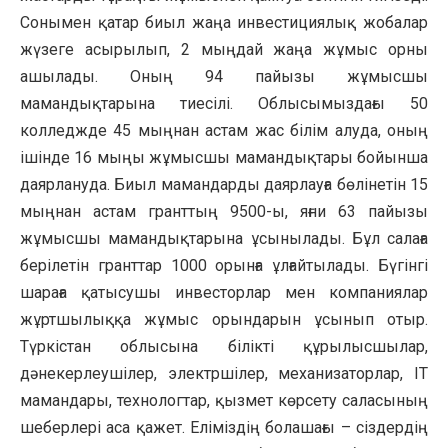
Сонымен қатар биыл жаңа инвестициялық жобалар
жүзеге асырылып, 2 мыңдай жаңа жұмыс орны
ашылады. Оның 94 пайызы жұмысшы
мамандықтарына тиесілі. Облысымыздағы 50
колледжде 45 мыңнан астам жас білім алуда, оның
ішінде 16 мыңы жұмысшы мамандықтары бойынша
даярлануда. Биыл мамандарды даярлауға бөлінетін 15
мыңнан астам гранттың 9500-ы, яғни 63 пайызы
жұмысшы мамандықтарына ұсынылады. Бұл салаға
берілетін гранттар 1000 орынға ұлғайтылады. Бүгінгі
шараға қатысушы инвесторлар мен компаниялар
жұртшылыққа жұмыс орындарын ұсынып отыр.
Түркістан облысына білікті құрылысшылар,
дәнекерлеушілер, электршілер, механизаторлар, IT
мамандары, технологтар, қызмет көрсету саласының
шеберлері аса қажет. Еліміздің болашағы – сіздердің