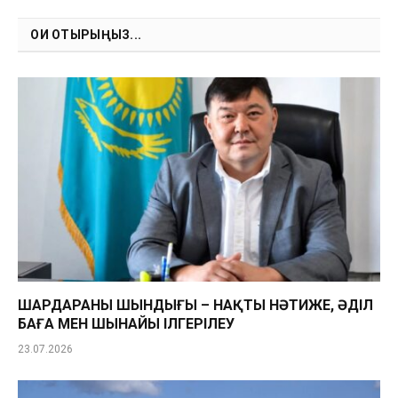
Link
ОҚИ ОТЫРЫҢЫЗ...
ШАРДАРАНЫҢ ШЫНДЫҒЫ – НАҚТЫ НӘТИЖЕ, ӘДІЛ
БАҒА МЕН ШЫНАЙЫ ІЛГЕРІЛЕУ
23.07.2026