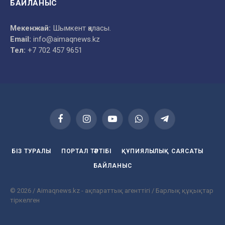
БАЙЛАНЫС
Мекенжай:
Шымкент қаласы.
Email:
info@aimaqnews.kz
Тел:
+7 702 457 9651
Facebook
Instagram
YouTube
WhatsApp
Telegram
БІЗ ТУРАЛЫ
ПОРТАЛ ТӘРТІБІ
ҚҰПИЯЛЫЛЫҚ САЯСАТЫ
БАЙЛАНЫС
© 2026 / Aimaqnews.kz - ақпараттық агенттігі / Барлық құқықтар
тіркелген