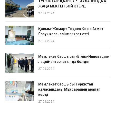
ТҮРКІСТАН: ҚАЗЫҒҰРТ АУДАНЫНДА 4
ЖАҢА МЕКТЕП БОЙ КӨТЕРДІ
27.09.2024
Қасым-Жомарт Тоқаев Қожа Ахмет
Ясауи кесенесіне зиярат етті
27.09.2024
Мемлекет басшысы «Білім-Инновация»
лицей-интернатында болды
27.09.2024
Мемлекет басшысы Түркістан
қаласындағы Мұз сарайын аралап
көрді
27.09.2024