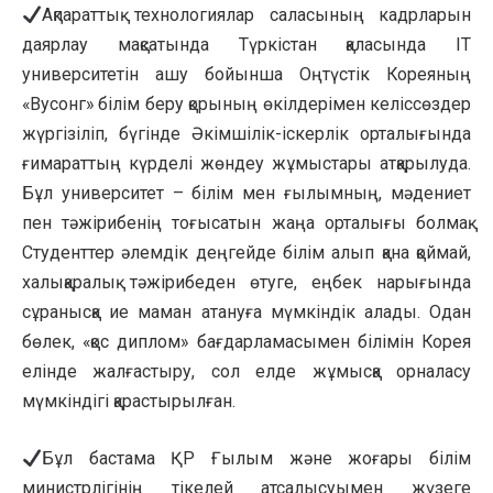
Ақпараттық технологиялар саласының кадрларын
даярлау мақсатында Түркістан қаласында IT
университетін ашу бойынша Оңтүстік Кореяның
«Вусонг» білім беру қорының өкілдерімен келіссөздер
жүргізіліп, бүгінде Әкімшілік-іскерлік орталығында
ғимараттың күрделі жөндеу жұмыстары атқарылуда.
Бұл университет – білім мен ғылымның, мәдениет
пен тәжірибенің тоғысатын жаңа орталығы болмақ.
Студенттер әлемдік деңгейде білім алып қана қоймай,
халықаралық тәжірибеден өтуге, еңбек нарығында
сұранысқа ие маман атануға мүмкіндік алады. Одан
бөлек, «қос диплом» бағдарламасымен білімін Корея
елінде жалғастыру, сол елде жұмысқа орналасу
мүмкіндігі қарастырылған.
Бұл бастама ҚР Ғылым және жоғары білім
министрлігінің тікелей атсалысуымен жүзеге