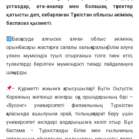
ұстаздар, ата-аналар мен болашақ түлектер
қатысты деп, хабарлаған Түркістан облысы әкімінің
баспасөз қызметі.
Басқосуда алғысөз алған облыс әкімінің
орынбасары жастарға сапалы халықаралық білім алуға
үлкен мүмкіндік туып отырғанын тілге тиек етіп,
түлектерді берілген мүмкіндікті тиімді пайдалануға
шақырды.
– Құрметті жиынға қатысушылар! Бүгін Оңтүстік
Кореяның жетекші жоғары оқу орындарының бірі –
«Вусонг» университеті филиалының Түркістан
қаласында ашылуына орай, толық ақпарат беру үшін
университет өкілдері алдарыңызға келіп отыр. Бұл
бастама – Түркістанды білім мен ғылымның
орталығына айналдыру жолындағы маңызды қадам,