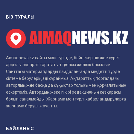
БІЗ ТУРАЛЫ
Aimaqnews.kz сайты мәтін түрінде, бейнекөрініс және сурет
арқылы ақпарат тарататын тәуелсіз желілік басылым.
Сайттағы материалдарды пайдаланғанда міндетті түрде
сілтеме берулеріңізді сұраймыз. Ақпараттық порталдағы
авторлық және басқа да құқықтар толығымен қорғалатынын
ескертеміз. Автордың жеке пікірі редакцияның көзқарасы
болып саналмайды. Жарнама мен түрлі хабарландыруларға
жарнама беруші жауапты.
БАЙЛАНЫС