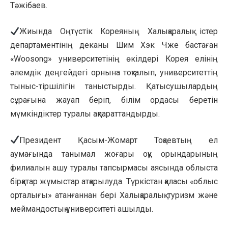
Тәжібаев.
Жиында Оңтүстік Кореяның Халықаралық істер
департаментінің деканы Шим Хэк Чже бастаған
«Woosong» университетінің өкілдері Корея елінің
әлемдік деңгейдегі орнына тоқталып, университеттің
тыныс-тіршілігін таныстырды. Қатысушылардың
сұрағына жауап беріп, білім ордасы беретін
мүмкіндіктер туралы ақпараттандырды.
Президент Қасым-Жомарт Тоқаевтың ел
аумағында танымал жоғары оқу орындарының
филиалын ашу туралы тапсырмасы аясында облыста
бірқатар жұмыстар атқарылуда. Түркістан қаласы «облыс
орталығы» атанғаннан бері Халықаралық туризм және
меймандостық университеті ашылды.