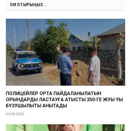
ОҚИ ОТЫРЫҢЫЗ...
ПОЛИЦЕЙЛЕР ОРТАҚ ПАЙДАЛАНЫЛАТЫН
ОРЫНДАРДЫ ЛАСТАУҒА ҚАТЫСТЫ 350-ГЕ ЖУЫҚ ҚҰҚЫҚ
БҰЗУШЫЛЫҚТЫ АНЫҚТАДЫ
04.08.2026