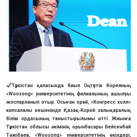
Түркістан қаласында биыл Оңтүстік Кореяның
«Woosong» университетінің филиалының ашылуы
жоспарланып отыр. Осыған орай, «Конгресс холл»
көпсалалы кешенінде Қазақ-Корей халықаралық
білім ордасының таныстырылымы өтті. Жиынға
Түркістан облысы әкімінің орынбасары Бейсенбай
Тәжібаев, «Woosong» университетінің өкілдері,