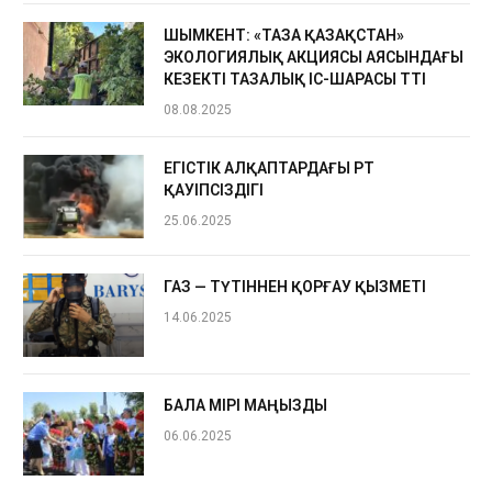
ШЫМКЕНТ: «ТАЗА ҚАЗАҚСТАН»
ЭКОЛОГИЯЛЫҚ АКЦИЯСЫ АЯСЫНДАҒЫ
КЕЗЕКТІ ТАЗАЛЫҚ ІС-ШАРАСЫ ӨТТІ
08.08.2025
ЕГІСТІК АЛҚАПТАРДАҒЫ ӨРТ
ҚАУІПСІЗДІГІ
25.06.2025
ГАЗ — ТҮТІННЕН ҚОРҒАУ ҚЫЗМЕТІ
14.06.2025
БАЛА ӨМІРІ МАҢЫЗДЫ
06.06.2025