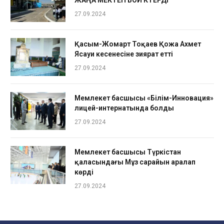
ЖАҢА МЕКТЕП БОЙ КӨТЕРДІ
27.09.2024
Қасым-Жомарт Тоқаев Қожа Ахмет
Ясауи кесенесіне зиярат етті
27.09.2024
Мемлекет басшысы «Білім-Инновация»
лицей-интернатында болды
27.09.2024
Мемлекет басшысы Түркістан
қаласындағы Мұз сарайын аралап
көрді
27.09.2024