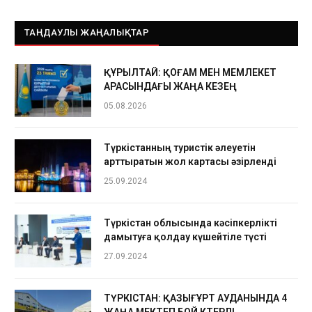
ТАҢДАУЛЫ ЖАҢАЛЫҚТАР
ҚҰРЫЛТАЙ: ҚОҒАМ МЕН МЕМЛЕКЕТ
АРАСЫНДАҒЫ ЖАҢА КЕЗЕҢ
05.08.2026
Түркістанның туристік әлеуетін
арттыратын жол картасы әзірленді
25.09.2024
Түркістан облысында кәсіпкерлікті
дамытуға қолдау күшейтіле түсті
27.09.2024
ТҮРКІСТАН: ҚАЗЫҒҰРТ АУДАНЫНДА 4