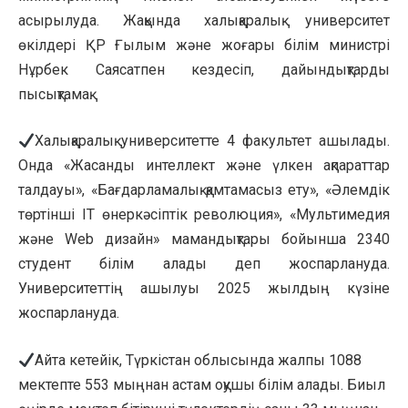
асырылуда. Жақында халықаралық университет
өкілдері ҚР Ғылым және жоғары білім министрі
Нұрбек Саясатпен кездесіп, дайындықтарды
пысықтамақ.
Халықаралық университетте 4 факультет ашылады.
Онда «Жасанды интеллект және үлкен ақпараттар
талдауы», «Бағдарламалық қамтамасыз ету», «Әлемдік
төртінші IT өнеркәсіптік революция», «Мультимедия
және Web дизайн» мамандықтары бойынша 2340
студент білім алады деп жоспарлануда.
Университеттің ашылуы 2025 жылдың күзіне
жоспарлануда.
Айта кетейік, Түркістан облысында жалпы 1088
мектепте 553 мыңнан астам оқушы білім алады. Биыл