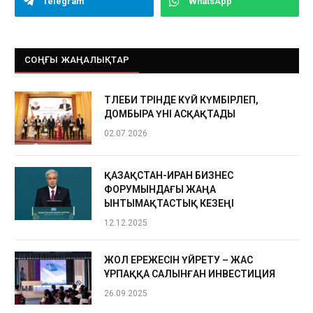
Telegram
WhatsApp
СОҢҒЫ ЖАҢАЛЫҚТАР
ТӨЛЕБИ ТӨРІНДЕ КҮЙ КҮМБІРЛЕП,
ДОМБЫРА ҮНІ АСҚАҚТАДЫ
02.07.2026
ҚАЗАҚСТАН-ИРАН БИЗНЕС
ФОРУМЫНДАҒЫ ЖАҢА
ЫНТЫМАҚТАСТЫҚ КЕЗЕҢІ
12.12.2025
ЖОЛ ЕРЕЖЕСІН ҮЙРЕТУ – ЖАС
ҰРПАҚҚА САЛЫНҒАН ИНВЕСТИЦИЯ
26.09.2025