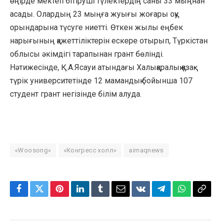
өңірде мектеп бітіруші түлектердің саны 33 мыңнан
асады. Олардың 23 мыңға жуығы жоғары оқу
орындарына түсуге ниетті. Өткен жылы еңбек
нарығының қажеттіліктерін ескере отырып, Түркістан
облысы әкімдігі тарапынан грант бөлінді.
Нәтижесінде, Қ.А.Ясауи атындағы Халықаралық қазақ-
түрік университетінде 12 мамандық бойынша 107
студент грант негізінде білім алуда.
«Woosong»
«Конгресс холл»
aimaqnews
Facebook
Twitter
Pinterest
LinkedIn
Tumblr
Email
VKontakte
Telegram
WhatsApp
Copy
Link