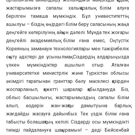
жастарымызға сапалы халықаралық білім алуға
берілген тамаша мүмкіндік. Бұл унивеститеттің
ашылуы – біздің өңірдегі білім беру саласының жаңа
деңгейге көтерілуінің айқын дәлелі. Мұнда тек жоғары
деңгейлі академиялық білім ғана емес, Оңтүстік
Кореяның заманауи технологиялары мен тәжірибелік
оқыту әдістері де ұсынылмақ. Сіздердің алдарыңызда
үлкен мүмкіндіктер ашылып отыр. Аталған
университетке министрлік және Түркістан облысы
әкімдігі тарапынан гранттар бөлу мәселесі қазірден
жоспарланып, қажетті шаралар қабылдануда. Біз,
облыс басшылығы, жастарымыздың сапалы білім
алып, өздерін жан-жақты дамытуына барлық
жағдайды жасауға дайынбыз. Тек үздік білім ғана
табысты болашақтың кепілі. Сіздерді осы мүмкіндікті
тиімді пайдалануға шақырамын! – деді Бейсенбай