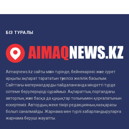
БІЗ ТУРАЛЫ
Aimaqnews.kz сайты мәтін түрінде, бейнекөрініс және сурет
арқылы ақпарат тарататын тәуелсіз желілік басылым.
Сайттағы материалдарды пайдаланғанда міндетті түрде
сілтеме берулеріңізді сұраймыз. Ақпараттық порталдағы
авторлық және басқа да құқықтар толығымен қорғалатынын
ескертеміз. Автордың жеке пікірі редакцияның көзқарасы
болып саналмайды. Жарнама мен түрлі хабарландыруларға
жарнама беруші жауапты.