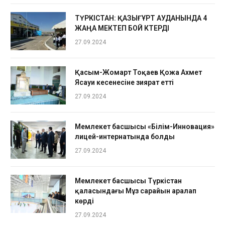
ТҮРКІСТАН: ҚАЗЫҒҰРТ АУДАНЫНДА 4
ЖАҢА МЕКТЕП БОЙ КӨТЕРДІ
27.09.2024
Қасым-Жомарт Тоқаев Қожа Ахмет
Ясауи кесенесіне зиярат етті
27.09.2024
Мемлекет басшысы «Білім-Инновация»
лицей-интернатында болды
27.09.2024
Мемлекет басшысы Түркістан
қаласындағы Мұз сарайын аралап
көрді
27.09.2024