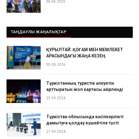
06.06.2025
ТАҢДАУЛЫ ЖАҢАЛЫҚТАР
ҚҰРЫЛТАЙ: ҚОҒАМ МЕН МЕМЛЕКЕТ
АРАСЫНДАҒЫ ЖАҢА КЕЗЕҢ
05.08.2026
Түркістанның туристік әлеуетін
арттыратын жол картасы әзірленді
25.09.2024
Түркістан облысында кәсіпкерлікті
дамытуға қолдау күшейтіле түсті
27.09.2024