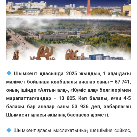
Шымкент қаласында 2025 жылдың 1 ақпандағы
мәлімет бойынша көпбалалы аналар саны – 67 741,
оның ішінде «Алтын алқа», «Күміс алқа» белгілерімен
марапатталғандар – 13 805. Көп балалы, яғни 4-5
баласы бар аналар саны 53 936 деп, хабарлаған
Шымкент қаласы әкімінің баспасөз қызметі.
Шымкент қаласы мәслихатының шешіміне сәйкес,