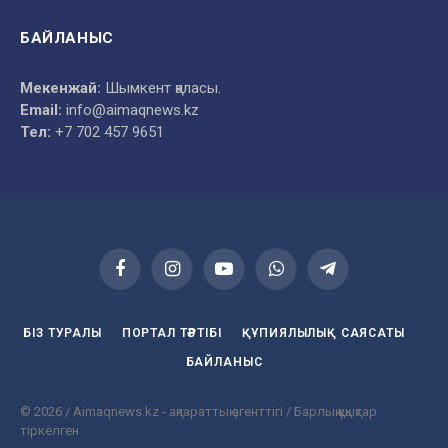
БАЙЛАНЫС
Мекенжай:
Шымкент қаласы.
Email:
info@aimaqnews.kz
Тел:
+7 702 457 9651
Facebook
Instagram
YouTube
WhatsApp
Telegram
БІЗ ТУРАЛЫ
ПОРТАЛ ТӘРТІБІ
ҚҰПИЯЛЫЛЫҚ САЯСАТЫ
БАЙЛАНЫС
© 2026 / Aimaqnews.kz - ақпараттық агенттігі / Барлық құқықтар
тіркелген