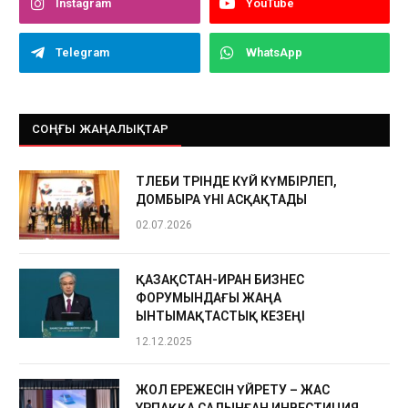
Instagram
YouTube
Telegram
WhatsApp
СОҢҒЫ ЖАҢАЛЫҚТАР
ТӨЛЕБИ ТӨРІНДЕ КҮЙ КҮМБІРЛЕП,
ДОМБЫРА ҮНІ АСҚАҚТАДЫ
02.07.2026
ҚАЗАҚСТАН-ИРАН БИЗНЕС
ФОРУМЫНДАҒЫ ЖАҢА
ЫНТЫМАҚТАСТЫҚ КЕЗЕҢІ
12.12.2025
ЖОЛ ЕРЕЖЕСІН ҮЙРЕТУ – ЖАС
ҰРПАҚҚА САЛЫНҒАН ИНВЕСТИЦИЯ