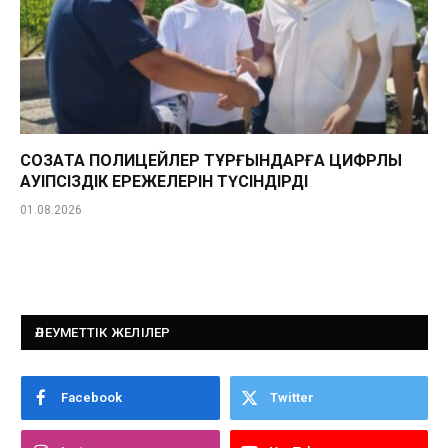
СОЗАҚТА ПОЛИЦЕЙЛЕР ТҰРҒЫНДАРҒА ЦИФРЛЫҚ
ҚАУІПСІЗДІК ЕРЕЖЕЛЕРІН ТҮСІНДІРДІ
01.08.2026
ӘЛЕУМЕТТІК ЖЕЛІЛЕР
Facebook
Twitter