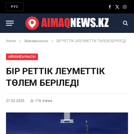
РУС
Facebook
X
Inst
(Twitter)
»
»
Home
Аймақ тынысы
БІР РЕТТІК ӘЛЕУМЕТТІК ТӨЛЕМ БЕРІЛЕДІ
АЙМАҚ ТЫНЫСЫ
БІР РЕТТІК ӘЛЕУМЕТТІК
ТӨЛЕМ БЕРІЛЕДІ
21.02.2025
176
Views