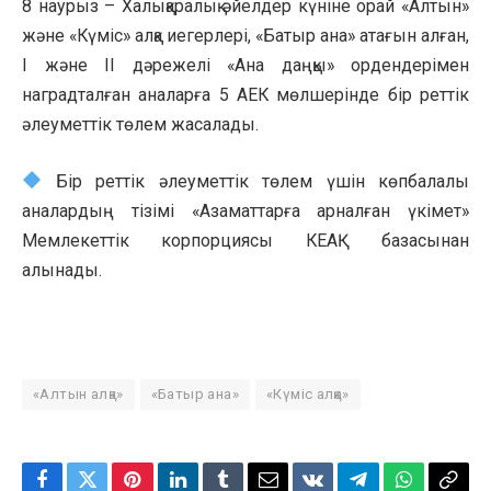
8 наурыз – Халықаралық әйелдер күніне орай «Алтын»
және «Күміс» алқа иегерлері, «Батыр ана» атағын алған,
І және ІІ дәрежелі «Ана даңқы» ордендерімен
наградталған аналарға 5 АЕК мөлшерінде бір реттік
әлеуметтік төлем жасалады.
Бір реттік әлеуметтік төлем үшін көпбалалы
аналардың тізімі «Азаматтарға арналған үкімет»
Мемлекеттік корпорциясы КЕАҚ базасынан
алынады.
«Алтын алқа»
«Батыр ана»
«Күміс алқа»