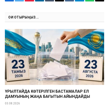
Facebook
Twitter
Pinterest
LinkedIn
Tumblr
Email
VKontakte
Telegram
WhatsApp
Copy
Link
ОҚИ ОТЫРЫҢЫЗ...
ҚҰРЫЛТАЙДА КӨТЕРІЛГЕН БАСТАМАЛАР ЕЛ
ДАМУЫНЫҢ ЖАҢА БАҒЫТЫН АЙҚЫНДАЙДЫ
03.08.2026