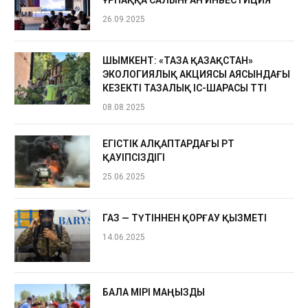
26.09.2025
ШЫМКЕНТ: «ТАЗА ҚАЗАҚСТАН»
ЭКОЛОГИЯЛЫҚ АКЦИЯСЫ АЯСЫНДАҒЫ
КЕЗЕКТІ ТАЗАЛЫҚ ІС-ШАРАСЫ ӨТТІ
08.08.2025
ЕГІСТІК АЛҚАПТАРДАҒЫ ӨРТ
ҚАУІПСІЗДІГІ
25.06.2025
ГАЗ — ТҮТІННЕН ҚОРҒАУ ҚЫЗМЕТІ
14.06.2025
БАЛА ӨМІРІ МАҢЫЗДЫ