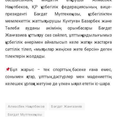
Нақыпбеков, ҚР құсбегілік федерациясының вице-
президенті Бағдат Мүптекеқызы, құсбегіліктен
мемлекеттік жаттықтырушы Күнтуған Базарбек және
Төлеби ауданы әкімінің орынбасары Бағдат
Жанғазиев құттықтау сөз сөйлеп, ұлттық құндылығымыз
құсбегілік өнерімен айналысып келе жатқан жастарға
сәттілік тілеп, «мықтылар жеңіске жете берсін» деген
тілектерін жолдады.
Бұл жарыс – тек спорттық бәсеке ғана емес,
сонымен қатар, ұлттық дәстүрлер мен мәдениеттің
келешек ұрпаққа жетуіне де үлкен ықпал ететін іс-шара.
Алмасбек Нақыпбеков
Бағдат Жанғазиев
Бағдат Мүптекеқызы