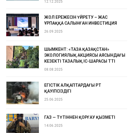
12.12.2025
ЖОЛ ЕРЕЖЕСІН ҮЙРЕТУ – ЖАС
ҰРПАҚҚА САЛЫНҒАН ИНВЕСТИЦИЯ
26.09.2025
ШЫМКЕНТ: «ТАЗА ҚАЗАҚСТАН»
ЭКОЛОГИЯЛЫҚ АКЦИЯСЫ АЯСЫНДАҒЫ
КЕЗЕКТІ ТАЗАЛЫҚ ІС-ШАРАСЫ ӨТТІ
08.08.2025
ЕГІСТІК АЛҚАПТАРДАҒЫ ӨРТ
ҚАУІПСІЗДІГІ
25.06.2025
ГАЗ — ТҮТІННЕН ҚОРҒАУ ҚЫЗМЕТІ
14.06.2025