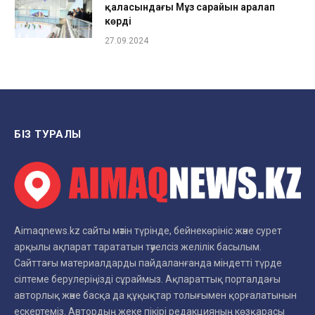
қаласындағы Мұз сарайын аралап
көрді
27.09.2024
БІЗ ТУРАЛЫ
Aimaqnews.kz сайты мәтін түрінде, бейнекөрініс және сурет
арқылы ақпарат тарататын тәуелсіз желілік басылым.
Сайттағы материалдарды пайдаланғанда міндетті түрде
сілтеме берулеріңізді сұраймыз. Ақпараттық порталдағы
авторлық және басқа да құқықтар толығымен қорғалатынын
ескертеміз. Автордың жеке пікірі редакцияның көзқарасы