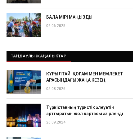
БАЛА ӨМІРІ МАҢЫЗДЫ
06.06.2025
ТАҢДАУЛЫ ЖАҢАЛЫҚТАР
ҚҰРЫЛТАЙ: ҚОҒАМ МЕН МЕМЛЕКЕТ
АРАСЫНДАҒЫ ЖАҢА КЕЗЕҢ
05.08.2026
Түркістанның туристік әлеуетін
арттыратын жол картасы әзірленді
25.09.2024