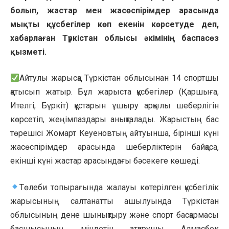
болып, жастар мен жасөспірімдер арасында
мықты құсбегілер көп екенін көрсетуде деп,
хабарлаған Түркістан облысы әкімінің баспасөз
қызметі.
Айтулы жарысқа Түркістан облысынан 14 спортшы
қатысып жатыр. Бұл жарыста құсбегілер (Қаршыға,
Ителгі, Бүркіт) құстарын ұшыру арқылы шеберлігін
көрсетіп, жеңімпаздары анықталады. Жарыстың бас
төрешісі Жомарт Кеуеновтың айтуынша, бірінші күні
жасөспірімдер арасында шеберліктерін байқаса,
екінші күні жастар арасындағы бәсекеге көшеді.
Төлеби топырағында жалауы көтерілген құсбегілік
жарысының салтанатты ашылуында Түркістан
облысының дене шынықтыру және спорт басқармасы
басшысының міндетін атқарушы Алмасбек