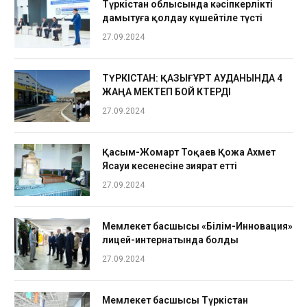
Түркістан облысында кәсіпкерлікті
дамытуға қолдау күшейтіле түсті
27.09.2024
ТҮРКІСТАН: ҚАЗЫҒҰРТ АУДАНЫНДА 4
ЖАҢА МЕКТЕП БОЙ КӨТЕРДІ
27.09.2024
Қасым-Жомарт Тоқаев Қожа Ахмет
Ясауи кесенесіне зиярат етті
27.09.2024
Мемлекет басшысы «Білім-Инновация»
лицей-интернатында болды
27.09.2024
Мемлекет басшысы Түркістан