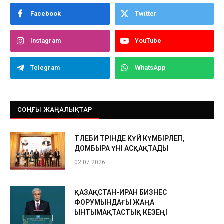
Facebook
Twitter
Instagram
YouTube
Telegram
WhatsApp
СОҢҒЫ ЖАҢАЛЫҚТАР
ТӨЛЕБИ ТӨРІНДЕ КҮЙ КҮМБІРЛЕП,
ДОМБЫРА ҮНІ АСҚАҚТАДЫ
02.07.2026
ҚАЗАҚСТАН-ИРАН БИЗНЕС
ФОРУМЫНДАҒЫ ЖАҢА
ЫНТЫМАҚТАСТЫҚ КЕЗЕҢІ