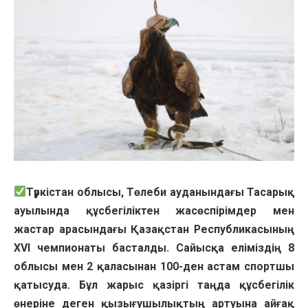
Түркістан облысы, Төлеби ауданындағы Тасарық
ауылында құсбегіліктен жасөспірімдер мен
жастар арасындағы Қазақстан Республикасының
XVI чемпионаты басталды. Сайысқа еліміздің 8
облысы мен 2 қаласынан 100-ден астам спортшы
қатысуда. Бұл жарыс қазіргі таңда құсбегілік
өнеріне деген қызығушылықтың артуына айғақ