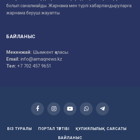
болып саналмайды. Жарнама мен түрлі хабарландыруларға
жарнама беруші жауапты.
БАЙЛАНЫС
Мекенжай:
Шымкент қаласы.
Email:
info@aimaqnews.kz
Тел:
+7 702 457 9651
Facebook
Instagram
YouTube
WhatsApp
Telegram
БІЗ ТУРАЛЫ
ПОРТАЛ ТӘРТІБІ
ҚҰПИЯЛЫЛЫҚ САЯСАТЫ
БАЙЛАНЫС