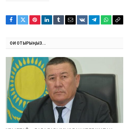
Facebook
Twitter
Pinterest
LinkedIn
Tumblr
Email
VKontakte
Telegram
WhatsApp
Copy
Link
ОҚИ ОТЫРЫҢЫЗ...