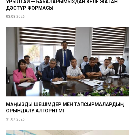
ҚҰРЫЛТАЙ — БАБАЛАРЫМЫЗДАН КЕЛЕ ЖАТҚАН
ДӘСТҮР ФОРМАСЫ
03.08.2026
МАҢЫЗДЫ ШЕШІМДЕР МЕН ТАПСЫРМАЛАРДЫҢ
ОРЫНДАЛУ АЛГОРИТМІ
31.07.2026