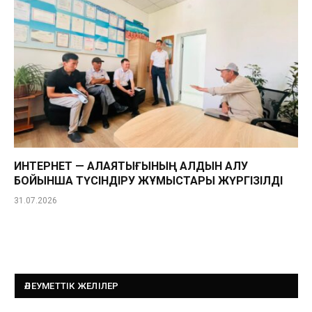
ИНТЕРНЕТ — АЛАЯҚТЫҒЫНЫҢ АЛДЫН АЛУ
БОЙЫНША ТҮСІНДІРУ ЖҰМЫСТАРЫ ЖҮРГІЗІЛДІ
31.07.2026
ӘЛЕУМЕТТІК ЖЕЛІЛЕР