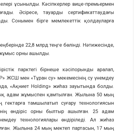
елері ұсынылды. Кәсіпкерлер вице-премьермен
зғады. Әсіресе, тауарды сертификаттаудағы
ды. Сонымен бірге мемлекеттік қолдауларға
ңберінде 22,8 млрд.теңге бөлінді. Нәтижесінде,
 жұмыс орны ашылды.
рістік парктегі бірнеше кәсіпорынды аралап,
P» ЖСШ мен «Тұран су» мекемесінің су үнемдеу
нда, «Ақниет Holding» жиһаз зауытында болды.
уық адам жұмыспен қамтылған. Жылына 50 мың
 гектарға тамшылатып суғару технологиясын
інің өндіріс орны былтыр ашылған. 25 адам
емдеу технологиялары өндіріледі. Ал жиһаз
ған. Жылына 24 мың мектеп партасын, 17 мың