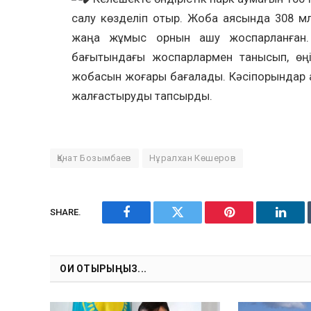
салу көзделіп отыр. Жоба аясында 308 м
жаңа жұмыс орнын ашу жоспарланған. 
бағытындағы жоспарлармен танысып, өңі
жобасын жоғары бағалады. Кәсіпорындар 
жалғастыруды тапсырды.
Қанат Бозымбаев
Нұралхан Көшеров
SHARE.
Facebook
Twitter
Pinterest
Linke
ОҚИ ОТЫРЫҢЫЗ...