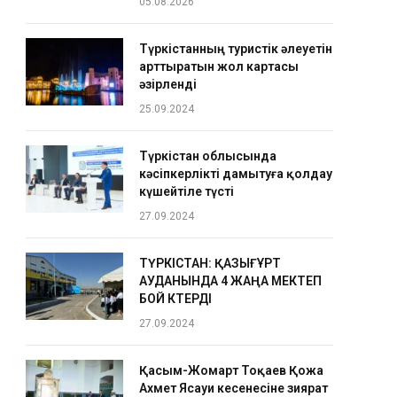
05.08.2026
Түркістанның туристік әлеуетін
арттыратын жол картасы
әзірленді
25.09.2024
Түркістан облысында
кәсіпкерлікті дамытуға қолдау
күшейтіле түсті
27.09.2024
ТҮРКІСТАН: ҚАЗЫҒҰРТ
АУДАНЫНДА 4 ЖАҢА МЕКТЕП
БОЙ КӨТЕРДІ
27.09.2024
Қасым-Жомарт Тоқаев Қожа
Ахмет Ясауи кесенесіне зиярат