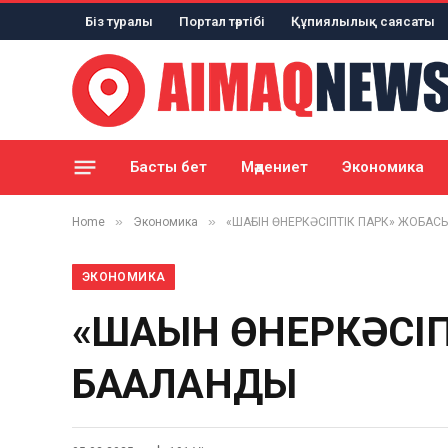
Біз туралы
Портал тәртібі
Құпиялылық саясаты
Басты бет
Мәдениет
Экономика
»
»
Home
Экономика
«ШАҒЫН ӨНЕРКӘСІПТІК ПАРК» ЖОБАС
ЭКОНОМИКА
«ШАҒЫН ӨНЕРКӘСІ
БАҒАЛАНДЫ