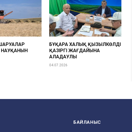
ШАРУАЛАР
БҰҚАРА ХАЛЫҚ ҚЫЗЫЛКӨЛДІҢ
Н НАУҚАНЫН
ҚАЗІРГІ ЖАҒДАЙЫНА
АЛАҢДАУЛЫ
04.07.2026
БАЙЛАНЫС