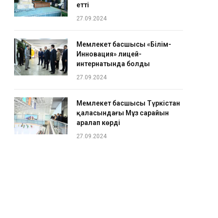
етті
27.09.2024
Мемлекет басшысы «Білім-
Инновация» лицей-
интернатында болды
27.09.2024
Мемлекет басшысы Түркістан
қаласындағы Мұз сарайын
аралап көрді
27.09.2024