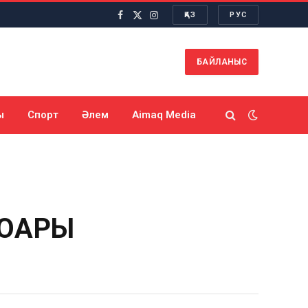
ҚАЗ
РУС
Facebook
X
Instagram
(Twitter)
БАЙЛАНЫС
ы
Спорт
Әлем
Aimaq Media
ОҒАРЫ