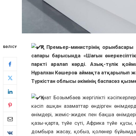
ҚР Премьер-министрінің орынбасары
БӨЛІСУ
сапары барысында «Шағын өнеркесіптік
паркті аралап көрді. Азық-түлік қо
Нұралхан Көшеров аймақта атқарылып ж
Түркістан облысы әкімінің баспасөз қызме
Қанат Бозымбаев жергілікті кәсіпкерл
кәсіп ашқан азаматтар өндірген өнімдер
өнімдері, жеміс-жидек пен бақша өнімдері
қазы-қарта, түйе сүті, Африка түйе құсы
домбыра жасау, қобыз, қолөнер бұйымда