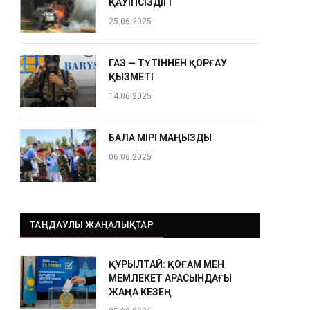
ҚАУІПСІЗДІГІ
25.06.2025
ГАЗ — ТҮТІННЕН ҚОРҒАУ
ҚЫЗМЕТІ
14.06.2025
БАЛА ӨМІРІ МАҢЫЗДЫ
06.06.2025
ТАҢДАУЛЫ ЖАҢАЛЫҚТАР
ҚҰРЫЛТАЙ: ҚОҒАМ МЕН
МЕМЛЕКЕТ АРАСЫНДАҒЫ
ЖАҢА КЕЗЕҢ