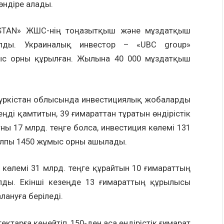
өндіре алады.
STAN» ЖШС-нің тоңазытқыш және мұздатқыш
олды. Украиналық инвестор – «UBC group»
ыс орны құрылған. Жылына 40 000 мұздатқыш
Түркістан облысында инвестициялық жобаларды
ңді қамтитын, 39 ғимараттан тұратын өндірістік
ны 17 млрд. теңге болса, инвестиция көлемі 131
жалпы 1450 жұмыс орны ашылады.
 көлемі 31 млрд. теңге құрайтын 10 ғимараттың
лды. Екінші кезеңде 13 ғимараттың құрылысы
лануға беріледі.
ектарға кеңейтіп, 150-ден аса өндірістік ғимарат