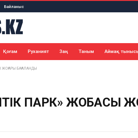
Байланыс
Қоғам
Руханият
Заң
Таным
Аймақ тыныс
Ы ЖОҒАРЫ БАҒАЛАНДЫ
ПТІК ПАРК» ЖОБАСЫ Ж