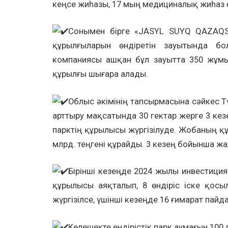
кеңсе жиһазы, 17 мың медициналық жиһаз 
Сонымен бірге «JASYL SUYQ QAZAQ
құрылғыларын өндіретін зауытында б
компаниясы ашқан бұл зауытта 350 жұм
құрылғы шығара алады.
Облыс әкімінің тапсырмасына сәйкес 
арттыру мақсатында 30 гектар жерге 3 кезе
парктің құрылысы жүргізілуде. Жобаның құ
млрд. теңгені құрайды. 3 кезең бойынша 
Бірінші кезеңде 2024 жылы инвестиция
құрылысы аяқталып, 8 өндіріс іске қосы
жүргізілсе, үшінші кезеңде 16 ғимарат пайда
Келешекте өндірістік парк аумағын 100 г