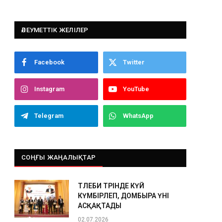
ӘЛЕУМЕТТІК ЖЕЛІЛЕР
Facebook
Twitter
Instagram
YouTube
Telegram
WhatsApp
СОҢҒЫ ЖАҢАЛЫҚТАР
ТӨЛЕБИ ТӨРІНДЕ КҮЙ
КҮМБІРЛЕП, ДОМБЫРА ҮНІ
АСҚАҚТАДЫ
02.07.2026