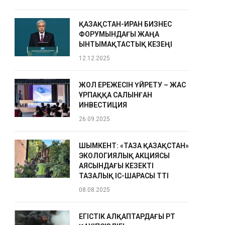
ҚАЗАҚСТАН-ИРАН БИЗНЕС
ФОРУМЫНДАҒЫ ЖАҢА
ЫНТЫМАҚТАСТЫҚ КЕЗЕҢІ
12.12.2025
ЖОЛ ЕРЕЖЕСІН ҮЙРЕТУ – ЖАС
ҰРПАҚҚА САЛЫНҒАН
ИНВЕСТИЦИЯ
26.09.2025
ШЫМКЕНТ: «ТАЗА ҚАЗАҚСТАН»
ЭКОЛОГИЯЛЫҚ АКЦИЯСЫ
АЯСЫНДАҒЫ КЕЗЕКТІ
ТАЗАЛЫҚ ІС-ШАРАСЫ ӨТТІ
08.08.2025
ЕГІСТІК АЛҚАПТАРДАҒЫ ӨРТ