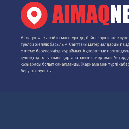
Aimaqnews.kz сайты мәтін түрінде, бейнекөрініс және су
тәуелсіз желілік басылым. Сайттағы материалдарды пай
сілтеме берулеріңізді сұраймыз. Ақпараттық порталдағы
құқықтар толығымен қорғалатынын ескертеміз. Авторды
көзқарасы болып саналмайды. Жарнама мен түрлі хаб
беруші жауапты.