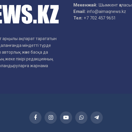
Мекенжай:
Шымкент қаласы
Email:
info@aimaqnews.kz
Тел:
+7 702 457 9651
рет арқылы ақпарат тарататын
даланғанда міндетті түрде
 авторлық және басқа да
ң жеке пікірі редакцияның
арландыруларға жарнама
Facebook
Instagram
YouTube
WhatsApp
Telegram