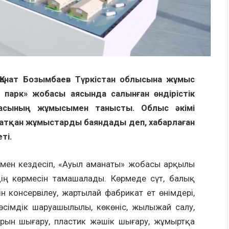
 Қанат Бозымбаев Түркістан облысына жұмыс
 парк» жобасы аясында салынған өндірістік
ймасының жұмысымен танысты. Облыс әкімі
атқан жұмыстарды баяндады деп, хабарлаған
ті.
ермен кездесіп, «Ауыл аманаты» жобасы арқылы
дің көрмесін тамашалады. Көрмеде сүт, балық
н консервілеу, жартылай фабрикат ет өнімдері,
, өсімдік шаруашылылы, көкөніс, жылыжай салу,
рын шығару, пластик жәшік шығару, жұмыртқа