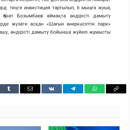
лрд. теңге инвестиция тартылып, 6 мыңға жуық
Қанат Бозымбаев аймақта өндірісті дамыту
рде жүзеге асқан «Шағын өнеркәсіптік парк»
ашу, өндірісті дамыту бойынша жүйелі жұмысты
dIn
Tumblr
Email
VKontakte
Telegram
WhatsApp
Copy
Link