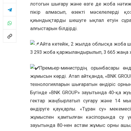
лотогын шығару және өзге де жоба нәтиж
пікір алмасып, өзекті мәселелерді қо
қиындықтарды шешуге ықпал етуін сұра
алғыстарын білдірді.
Айта кетейік, 2 жылда облысқа жоба ше
3 293 жоба қаржыландырылып, 3 665 жаңа
Премьер-министрдің орынбасары өнді
жұмысын көрді. Атап айтқанда, «BNK GROU
технологияларын шығаратын өндіріс орны
Бүгінде «BNK GROUP» зауытында 40-қа ж
гектар жаңбырлатып суғару және 14 мың
өндіруге қауқарлы. «Тұран су» мекемес
жұмыспен қамтылған кәсіпорында су үн
зауытында 80-нен астам жұмыс орны ашыл