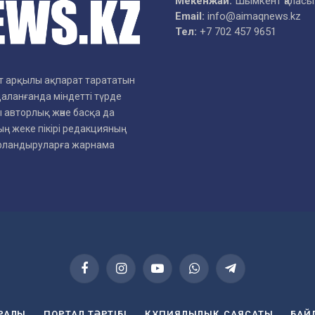
Мекенжай:
Шымкент қаласы
Email:
info@aimaqnews.kz
Тел:
+7 702 457 9651
рет арқылы ақпарат тарататын
даланғанда міндетті түрде
 авторлық және басқа да
ң жеке пікірі редакцияның
арландыруларға жарнама
Facebook
Instagram
YouTube
WhatsApp
Telegram
УРАЛЫ
ПОРТАЛ ТӘРТІБІ
ҚҰПИЯЛЫЛЫҚ САЯСАТЫ
БАЙ