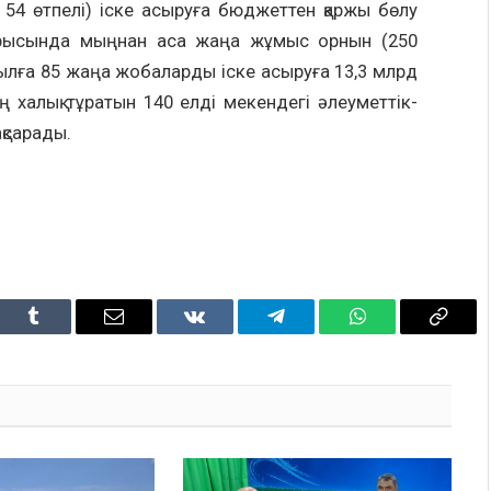
54 өтпелі) іске асыруға бюджеттен қаржы бөлу
рысында мыңнан аса жаңа жұмыс орнын (250
 жылға 85 жаңа жобаларды іске асыруға 13,3 млрд
ң халық тұратын 140 елді мекендегі әлеуметтік-
қсарады.
dIn
Tumblr
Email
VKontakte
Telegram
WhatsApp
Copy
Link