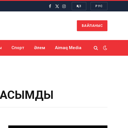
ҚАЗ
РУС
Facebook
X
Instagram
(Twitter)
БАЙЛАНЫС
ы
Спорт
Әлем
Aimaq Media
 БАСЫМДЫҚ