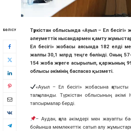
Түркістан облысында «Ауыл – Ел бесігі
БӨЛІСУ
әлеуметтік нысандармен қамту жұмыстар
Ел бесігі» жобасы аясында 182 елді м
жалпы 30,1 млрд теңге бөлінді. Оның 57
154 жоба жүзеге асырылып, қаржының 99,
облысы әкімінің баспасөз қызметі.
«Ауыл – Ел бесігі» жобасына қатысты
талқыланды. Түркістан облысының әкімі 
тапсырмалар берді.
– Аудан, қала әкімдері мен жауапты б
бойынша мемлекеттік сатып алу жұмыстарын