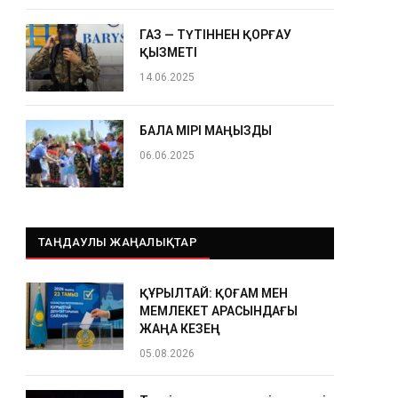
ГАЗ — ТҮТІННЕН ҚОРҒАУ
ҚЫЗМЕТІ
14.06.2025
БАЛА ӨМІРІ МАҢЫЗДЫ
06.06.2025
ТАҢДАУЛЫ ЖАҢАЛЫҚТАР
ҚҰРЫЛТАЙ: ҚОҒАМ МЕН
МЕМЛЕКЕТ АРАСЫНДАҒЫ
ЖАҢА КЕЗЕҢ
05.08.2026