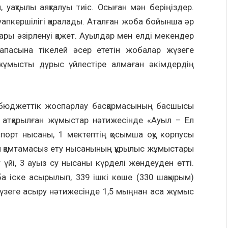
ақтылы аяқталуы тиіс. Осыған мән беріңіздер.
уапкершілігі қаралады. Аталған жоба бойынша әр
ары әзірленуі қажет. Ауылдар мен елді мекендер
р сапасына тікелей әсер ететін жобалар жүзеге
ұмысты дұрыс үйлестіре алмаған әкімдердің
бюджеттік жоспарлау басқармасының басшысы
атқарылған жұмыстар нәтижесінде «Ауыл – Ел
спорт нысаны, 1 мектептің қосымша оқу корпусы
ен қамтамасыз ету нысанының құрылыс жұмыстары
т үйі, 3 ауыз су нысаны күрделі жөндеуден өтті.
а іске асырылып, 339 ішкі көше (330 шақырым)
үзеге асыру нәтижесінде 1,5 мыңнан аса жұмыс