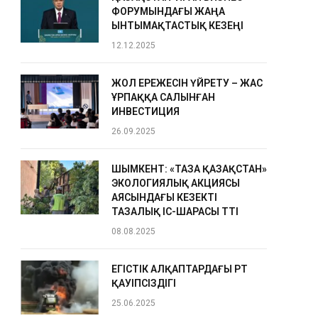
ФОРУМЫНДАҒЫ ЖАҢА
ЫНТЫМАҚТАСТЫҚ КЕЗЕҢІ
12.12.2025
ЖОЛ ЕРЕЖЕСІН ҮЙРЕТУ – ЖАС
ҰРПАҚҚА САЛЫНҒАН
ИНВЕСТИЦИЯ
26.09.2025
ШЫМКЕНТ: «ТАЗА ҚАЗАҚСТАН»
ЭКОЛОГИЯЛЫҚ АКЦИЯСЫ
АЯСЫНДАҒЫ КЕЗЕКТІ
ТАЗАЛЫҚ ІС-ШАРАСЫ ӨТТІ
08.08.2025
ЕГІСТІК АЛҚАПТАРДАҒЫ ӨРТ
ҚАУІПСІЗДІГІ
25.06.2025