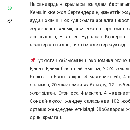
Нысандардың құрылысы жылдам басталып, у
Кемшілікке жол бергендердің қызметтік жа
аудан әкімінің екі-үш жылға арналған жосп
зерделеніп, халыққа аса қажетті әрі өмі
асырылсын, – деген Нұралхан Көшеров ж
есептерін тыңдап, тиісті міндеттер жүктеді.
Түркістан облысының экономика және 
Қанат Қайыпбектің айтуынша, 2024 жылы 
бесігі» жобасы арқылы 4 мәдениет үйі, 4 
салынса, 20 электрмен жабдықтау, 12 газб
жүргізілген. Оған қоса 4 мектеп, 4 мәдение
Сондай-ақ жол жөндеу саласында 102 жоб
орташа жөндеуден өткізілді. Жобаларды ж
орны құрылған.