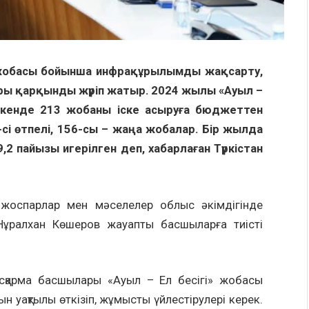
» жобасы бойынша инфрақұрылымды жақсарту,
ы қарқынды жүріп жатыр. 2024 жылы «Ауыл –
екенде 213 жобаны іске асыруға бюджеттен
-сі өтпелі, 156-сы – жаңа жобалар. Бір жылда
2 пайызы игерілген деп, хабарлаған Түркістан
 жоспарлар мен мәселелер облыс әкімдігінде
Нұралхан Көшеров жауапты басшыларға тиісті
асқарма басшылары «Ауыл – Ел бесігі» жобасы
 уақтылы өткізіп, жұмысты үйлестірулері керек.