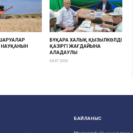
ШАРУАЛАР
БҰҚАРА ХАЛЫҚ ҚЫЗЫЛКӨЛДІҢ
Н НАУҚАНЫН
ҚАЗІРГІ ЖАҒДАЙЫНА
АЛАҢДАУЛЫ
04.07.2026
БАЙЛАНЫС