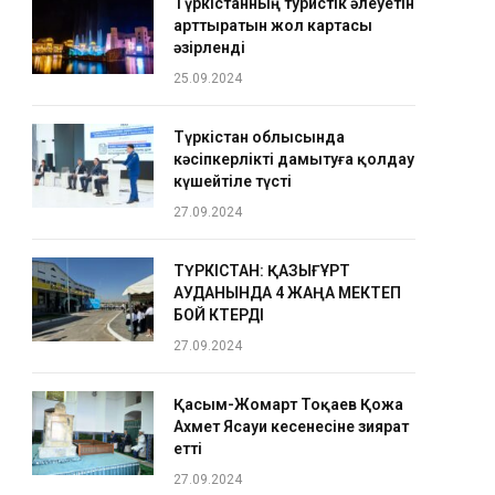
Түркістанның туристік әлеуетін
арттыратын жол картасы
әзірленді
25.09.2024
Түркістан облысында
кәсіпкерлікті дамытуға қолдау
күшейтіле түсті
27.09.2024
ТҮРКІСТАН: ҚАЗЫҒҰРТ
АУДАНЫНДА 4 ЖАҢА МЕКТЕП
БОЙ КӨТЕРДІ
27.09.2024
Қасым-Жомарт Тоқаев Қожа
Ахмет Ясауи кесенесіне зиярат
етті
27.09.2024