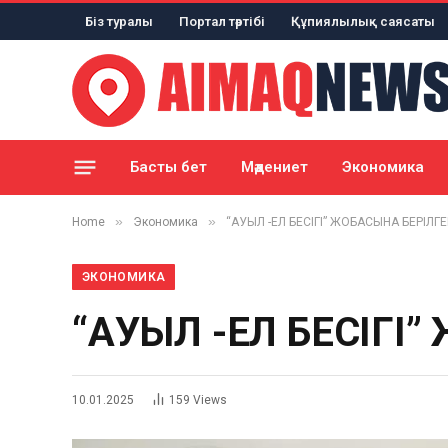
Біз туралы
Портал тәртібі
Құпиялылық саясаты
Басты бет
Мәдениет
Экономика
»
»
Home
Экономика
“АУЫЛ -ЕЛ БЕСІГІ” ЖОБАСЫНА БЕРІЛГ
ЭКОНОМИКА
“АУЫЛ -ЕЛ БЕСІГІ
10.01.2025
159
Views