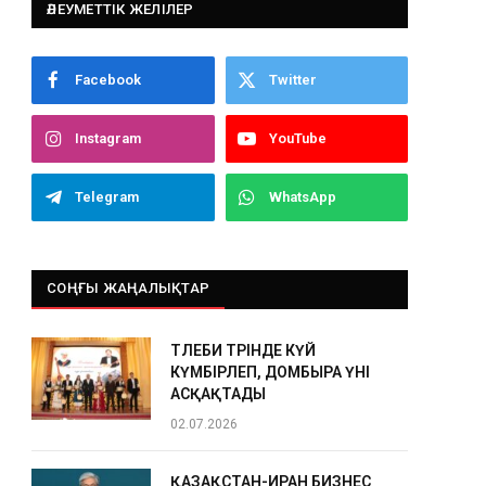
ӘЛЕУМЕТТІК ЖЕЛІЛЕР
Facebook
Twitter
Instagram
YouTube
Telegram
WhatsApp
СОҢҒЫ ЖАҢАЛЫҚТАР
ТӨЛЕБИ ТӨРІНДЕ КҮЙ
КҮМБІРЛЕП, ДОМБЫРА ҮНІ
АСҚАҚТАДЫ
02.07.2026
ҚАЗАҚСТАН-ИРАН БИЗНЕС