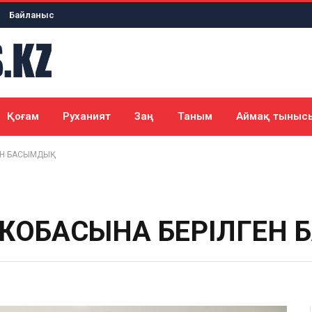
Байланыс
Қоғам
Руханият
Заң
Таным
Аймақ тыныс
ЕН БАСЫМДЫҚ
” ЖОБАСЫНА БЕРІЛГЕН