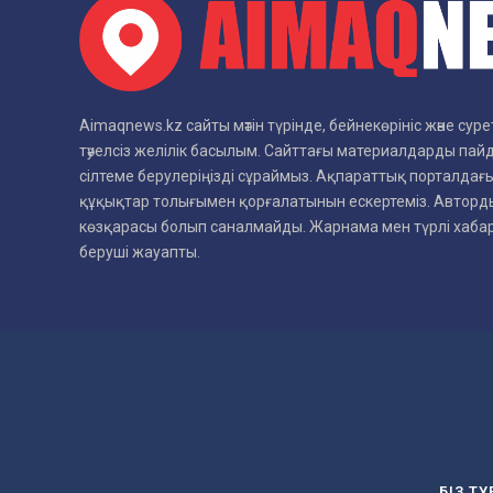
Aimaqnews.kz сайты мәтін түрінде, бейнекөрініс және су
тәуелсіз желілік басылым. Сайттағы материалдарды пай
сілтеме берулеріңізді сұраймыз. Ақпараттық порталдағы
құқықтар толығымен қорғалатынын ескертеміз. Авторды
көзқарасы болып саналмайды. Жарнама мен түрлі хаб
беруші жауапты.
БІЗ Т