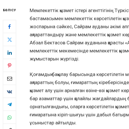
Мемлекеттік қызмет істері агенттігінің Түр
БӨЛІСУ
бастамасымен мемлекеттік көрсетілетін қыз
жоспарына сәйкес, Сайрам ауданы әкімі а
ақпараттандыру және мемлекеттік қызмет кө
Абзал Бектасов Сайрам ауданына қарасты «
мемлекеттік мекемесінде мемлекеттік қызме
жұмыстарын жүргізді.
Қоғамдық бақылау барысында көрсетілетін ме
ақпараттың болуы, ғимараттың кіреберісінд
қызмет алу үшін арналған өзіне-өзі қызмет к
бар азаматтар үшін қолайлы жағдайлардың 
орнатылғандығы, оларға көрсетілетін қызме
ғимаратына кіріп-шығуы үшін дабыл батырма
ұсыныстар айтылды.