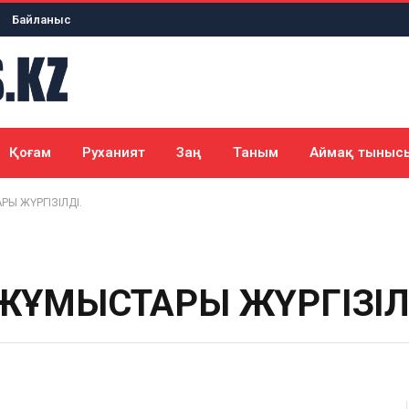
Байланыс
Қоғам
Руханият
Заң
Таным
Аймақ тыныс
Ы ЖҮРГІЗІЛДІ.
 ЖҰМЫСТАРЫ ЖҮРГІЗІЛ