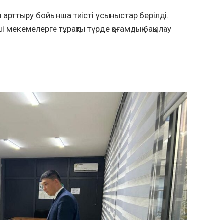
 арттыру бойынша тиісті ұсыныстар берілді.
і мекемелерге тұрақты түрде қоғамдық бақылау