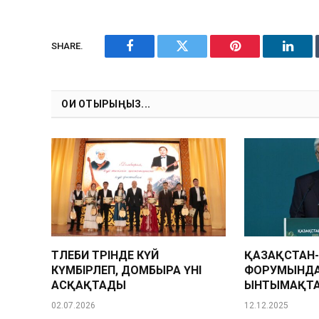
SHARE.
Facebook
Twitter
Pinterest
Linke
ОҚИ ОТЫРЫҢЫЗ...
ТӨЛЕБИ ТӨРІНДЕ КҮЙ
ҚАЗАҚСТАН-
КҮМБІРЛЕП, ДОМБЫРА ҮНІ
ФОРУМЫНДА
АСҚАҚТАДЫ
ЫНТЫМАҚТА
02.07.2026
12.12.2025