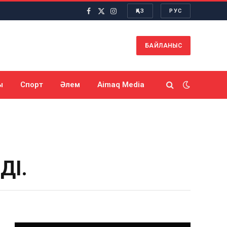
ҚАЗ
РУС
Facebook
X
Instagram
(Twitter)
БАЙЛАНЫС
ы
Спорт
Әлем
Aimaq Media
ДІ.