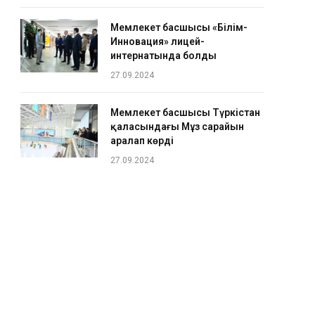
Мемлекет басшысы «Білім-
Инновация» лицей-
интернатында болды
27.09.2024
Мемлекет басшысы Түркістан
қаласындағы Мұз сарайын
аралап көрді
27.09.2024