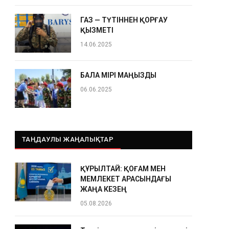
ГАЗ — ТҮТІННЕН ҚОРҒАУ
ҚЫЗМЕТІ
14.06.2025
БАЛА ӨМІРІ МАҢЫЗДЫ
06.06.2025
ТАҢДАУЛЫ ЖАҢАЛЫҚТАР
ҚҰРЫЛТАЙ: ҚОҒАМ МЕН
МЕМЛЕКЕТ АРАСЫНДАҒЫ
ЖАҢА КЕЗЕҢ
05.08.2026