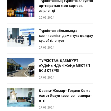
Түркістанның туристік әлеуетін
арттыратын жол картасы
әзірленді
25.09.2024
Түркістан облысында
кәсіпкерлікті дамытуға қолдау
күшейтіле түсті
27.09.2024
ТҮРКІСТАН: ҚАЗЫҒҰРТ
АУДАНЫНДА 4 ЖАҢА МЕКТЕП
БОЙ КӨТЕРДІ
27.09.2024
Қасым-Жомарт Тоқаев Қожа
Ахмет Ясауи кесенесіне зиярат
етті
27.09.2024