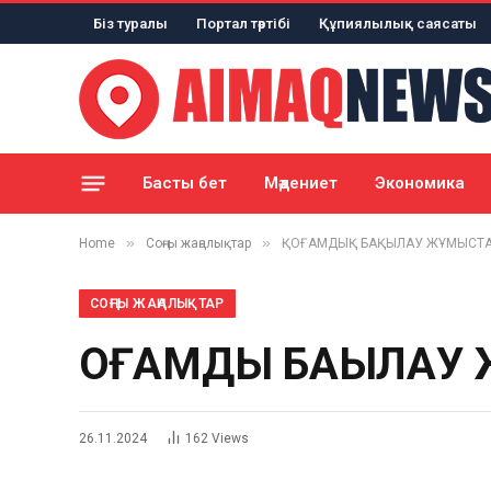
Біз туралы
Портал тәртібі
Құпиялылық саясаты
Басты бет
Мәдениет
Экономика
»
»
Home
Соңғы жаңалықтар
ҚОҒАМДЫҚ БАҚЫЛАУ ЖҰМЫСТАР
СОҢҒЫ ЖАҢАЛЫҚТАР
ҚОҒАМДЫҚ БАҚЫЛАУ
26.11.2024
162
Views