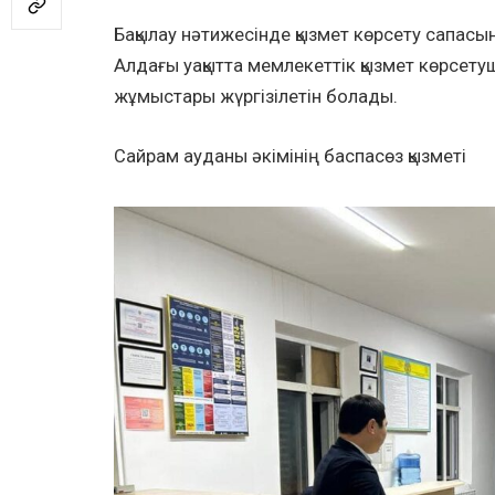
Бақылау нәтижесінде қызмет көрсету сапасын
Алдағы уақытта мемлекеттік қызмет көрсетуш
жұмыстары жүргізілетін болады.
Сайрам ауданы әкімінің баспасөз қызметі