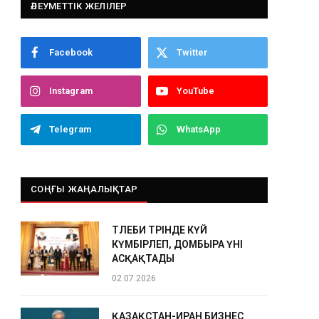
ӘЛЕУМЕТТІК ЖЕЛІЛЕР
Facebook
Twitter
Instagram
YouTube
Telegram
WhatsApp
СОҢҒЫ ЖАҢАЛЫҚТАР
ТӨЛЕБИ ТӨРІНДЕ КҮЙ
КҮМБІРЛЕП, ДОМБЫРА ҮНІ
АСҚАҚТАДЫ
02.07.2026
ҚАЗАҚСТАН-ИРАН БИЗНЕС