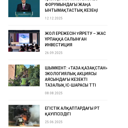
ФОРУМЫНДАҒЫ ЖАҢА
ЫНТЫМАҚТАСТЫҚ КЕЗЕҢІ
12.12.2025
ЖОЛ ЕРЕЖЕСІН ҮЙРЕТУ – ЖАС
ҰРПАҚҚА САЛЫНҒАН
ИНВЕСТИЦИЯ
26.09.2025
ШЫМКЕНТ: «ТАЗА ҚАЗАҚСТАН»
ЭКОЛОГИЯЛЫҚ АКЦИЯСЫ
АЯСЫНДАҒЫ КЕЗЕКТІ
ТАЗАЛЫҚ ІС-ШАРАСЫ ӨТТІ
08.08.2025
ЕГІСТІК АЛҚАПТАРДАҒЫ ӨРТ
ҚАУІПСІЗДІГІ
25.06.2025