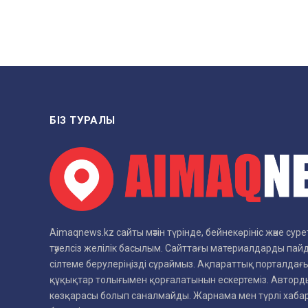
БІЗ ТУРАЛЫ
Aimaqnews.kz сайты мәтін түрінде, бейнекөрініс және су
тәуелсіз желілік басылым. Сайттағы материалдарды пай
сілтеме берулеріңізді сұраймыз. Ақпараттық порталдағы
құқықтар толығымен қорғалатынын ескертеміз. Авторды
көзқарасы болып саналмайды. Жарнама мен түрлі хаб