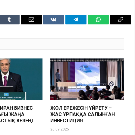
dIn
Tumblr
Email
VKontakte
Telegram
WhatsApp
Copy
Link
ИРАН БИЗНЕС
ЖОЛ ЕРЕЖЕСІН ҮЙРЕТУ –
ҒЫ ЖАҢА
ЖАС ҰРПАҚҚА САЛЫНҒАН
СТЫҚ КЕЗЕҢІ
ИНВЕСТИЦИЯ
26.09.2025