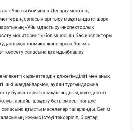
кістан облысы бойынша Департаментінің
меттердің сапасын арттыру мақсатында іс-шара
ппаратының «Ұйымдастыру-инспекторлық,
рсету мониторингі» бөлімшесінің бас инспекторы
Аудандық экономика және қаржы бөлімі»
т көрсету сапасына қоғамдық бақылау
млекеттік қызметтердің қолжетімділігі мен анық
егі ішкі жағдайлармен, аудан тұрғындарына
өрсету бұрыштары жасақталғандығы, мүгедектігі
болуы, арнайы шақырту батырмасы, пандус
т сапасына қатысты мәселелер талқыланды. Бөлім
ларының жұмыс істеуі тексеріліп, бірқатар