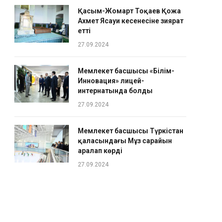
Қасым-Жомарт Тоқаев Қожа
Ахмет Ясауи кесенесіне зиярат
етті
27.09.2024
Мемлекет басшысы «Білім-
Инновация» лицей-
интернатында болды
27.09.2024
Мемлекет басшысы Түркістан
қаласындағы Мұз сарайын
аралап көрді
27.09.2024