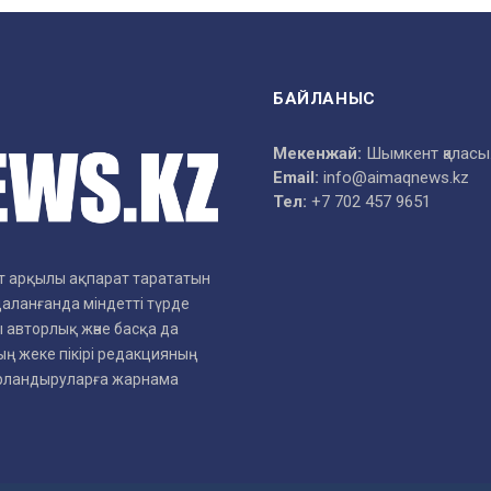
БАЙЛАНЫС
Мекенжай:
Шымкент қаласы
Email:
info@aimaqnews.kz
Тел:
+7 702 457 9651
рет арқылы ақпарат тарататын
даланғанда міндетті түрде
 авторлық және басқа да
ң жеке пікірі редакцияның
арландыруларға жарнама