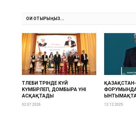
ОҚИ ОТЫРЫҢЫЗ...
ТӨЛЕБИ ТӨРІНДЕ КҮЙ
ҚАЗАҚСТАН-
КҮМБІРЛЕП, ДОМБЫРА ҮНІ
ФОРУМЫНДА
АСҚАҚТАДЫ
ЫНТЫМАҚТА
02.07.2026
12.12.2025