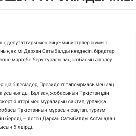
інің депутаттары мен вице-министрлер жұмыс
ның әкімі Дархан Сатыбалды кездесіп, бірқатар
екше мәртебе беру туралы заң жобасын әзірлеу
деріңіз білесіздер, Президент тапсырмасымен заң
а ұсынылды. Бұл заң жобасының Түркістан үшін
ескерткіштері мен мұраларын сақтап, ұрпаққа
 жобасы Түркістанның мұрасын сақтап, туризмі
ін береді, – деген Дархан Сатыбалды Астанадан
ысын білдірді.