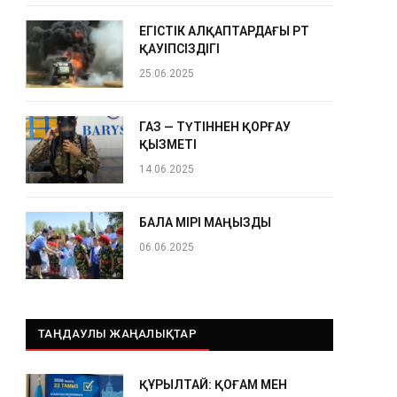
ЕГІСТІК АЛҚАПТАРДАҒЫ ӨРТ
ҚАУІПСІЗДІГІ
25.06.2025
ГАЗ — ТҮТІННЕН ҚОРҒАУ
ҚЫЗМЕТІ
14.06.2025
БАЛА ӨМІРІ МАҢЫЗДЫ
06.06.2025
ТАҢДАУЛЫ ЖАҢАЛЫҚТАР
ҚҰРЫЛТАЙ: ҚОҒАМ МЕН