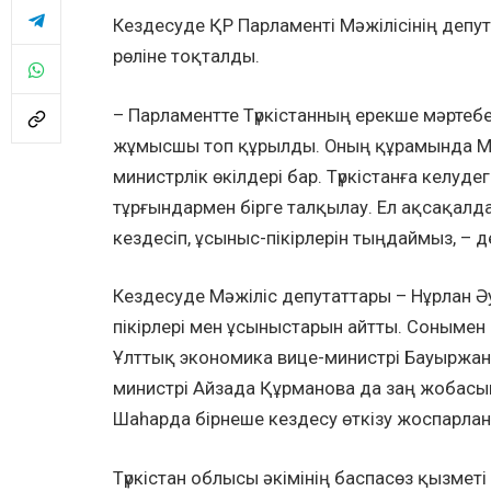
Кездесуде ҚР Парламенті Мәжілісінің депут
рөліне тоқталды.
– Парламентте Түркістанның ерекше мәртебе
жұмысшы топ құрылды. Оның құрамында Мә
министрлік өкілдері бар. Түркістанға келуд
тұрғындармен бірге талқылау. Ел ақсақал
кездесіп, ұсыныс-пікірлерін тыңдаймыз, – де
Кездесуде Мәжіліс депутаттары – Нұрлан Ә
пікірлері мен ұсыныстарын айтты. Сонымен 
Ұлттық экономика вице-министрі Бауыржан
министрі Айзада Құрманова да заң жобасын 
Шаһарда бірнеше кездесу өткізу жоспарлан
Түркістан облысы әкімінің баспасөз қызметі