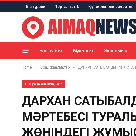
Біз туралы
Портал тәртібі
Құпиялылық саясаты
Басты бет
Мәдениет
Экономика
»
»
Home
Соңғы жаңалықтар
ДАРХАН САТЫБАЛДЫ ТҮРКІСТАН
СОҢҒЫ ЖАҢАЛЫҚТАР
ДАРХАН САТЫБАЛД
МӘРТЕБЕСІ ТУРАЛ
ЖӨНІНДЕГІ ЖҰМЫС