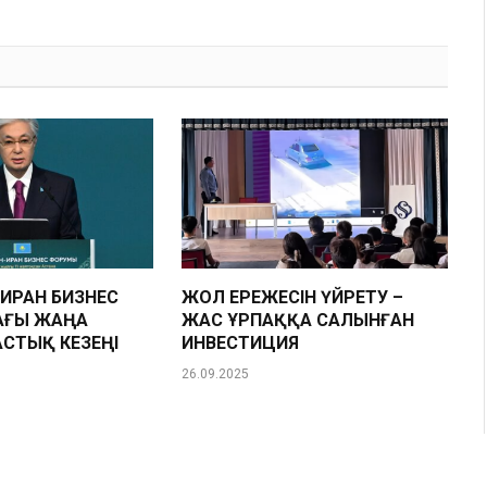
Link
ИРАН БИЗНЕС
ЖОЛ ЕРЕЖЕСІН ҮЙРЕТУ –
ҒЫ ЖАҢА
ЖАС ҰРПАҚҚА САЛЫНҒАН
СТЫҚ КЕЗЕҢІ
ИНВЕСТИЦИЯ
26.09.2025