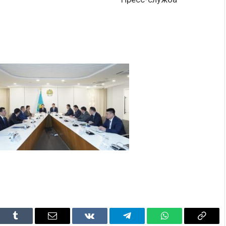
dIn
Tumblr
Email
VKontakte
Telegram
WhatsApp
Copy