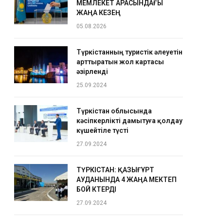
МЕМЛЕКЕТ АРАСЫНДАҒЫ
ЖАҢА КЕЗЕҢ
05.08.2026
Түркістанның туристік әлеуетін
арттыратын жол картасы
әзірленді
25.09.2024
Түркістан облысында
кәсіпкерлікті дамытуға қолдау
күшейтіле түсті
27.09.2024
ТҮРКІСТАН: ҚАЗЫҒҰРТ
АУДАНЫНДА 4 ЖАҢА МЕКТЕП
БОЙ КӨТЕРДІ
27.09.2024