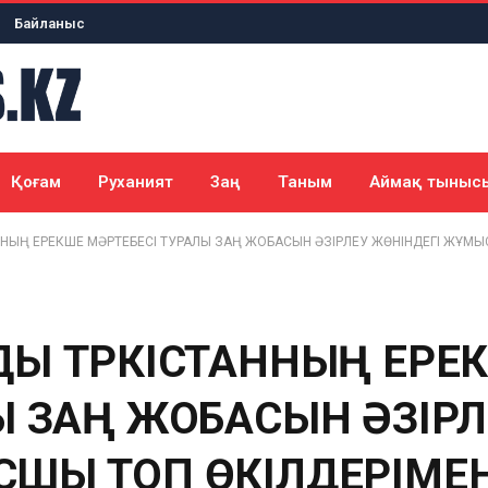
Байланыс
Қоғам
Руханият
Заң
Таным
Аймақ тыныс
НЫҢ ЕРЕКШЕ МӘРТЕБЕСІ ТУРАЛЫ ЗАҢ ЖОБАСЫН ӘЗІРЛЕУ ЖӨНІНДЕГІ ЖҰМЫ
Ы ТҮРКІСТАННЫҢ ЕРЕ
Ы ЗАҢ ЖОБАСЫН ӘЗІРЛ
ШЫ ТОП ӨКІЛДЕРІМЕН