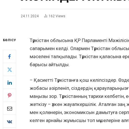
24.11.2024
162
Views
Түркістан облысына ҚР Парламенті Мәжіліс
БӨЛІСУ
сапарымен келді. Олармен Түркістан облысы
мәселені талқылады. Түркістан қаласына ер
барысы айтылды.
– Қасиетті Түркістанға қош келіпсіздер. Өз
жобасы әзірленіп, сіздердің қарауларыңызғ
маңызы зор. Түркістанның тарихи келбетін, 
жеткізу – үлкен жауапкершілік. Аталған заң
мен қолөнерін, экономиксын дамытуға серп
келген арнайы жұмысшы топ мүшелеріне алғ