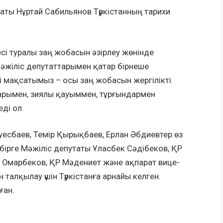
аты Нұртай Сабильянов Түркістанның тарихи
сі туралы заң жобасын әзірлеу жөнінде
жіліс депутаттарымен қатар бірнеше
егі мақсатымыз – осы заң жобасын жергілікті
дарымен, зиялы қауыммен, тұрғындармен
ді ол.
уесбаев, Темір Қырықбаев, Ерлан Әбдиевтер өз
бірге Мәжіліс депутаты Ұласбек Сәдібеков, ҚР
 Омарбеков, ҚР Мәдениет және ақпарат вице-
талқылау үшін Түркістанға арнайы келген.
ған.