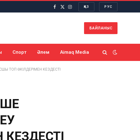
ҚАЗ
РУС
Facebook
X
Instagram
(Twitter)
БАЙЛАНЫС
ы
Спорт
Әлем
Aimaq Media
СШЫ ТОП ӨКІЛДЕРІМЕН КЕЗДЕСТІ
КШЕ
ЕУ
 КЕЗДЕСТІ