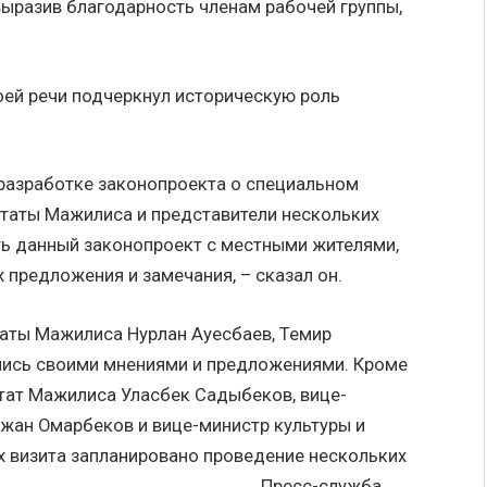
выразив благодарность членам рабочей группы,
оей речи подчеркнул историческую роль
 разработке законопроекта о специальном
путаты Мажилиса и представители нескольких
ть данный законопроект с местными жителями,
 предложения и замечания, – сказал он.
таты Мажилиса Нурлан Ауесбаев, Темир
лись своими мнениями и предложениями. Кроме
утат Мажилиса Уласбек Садыбеков, вице-
жан Омарбеков и вице-министр культуры и
х визита запланировано проведение нескольких
е. Пресс-служба