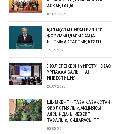
АСҚАҚТАДЫ
02.07.2026
ҚАЗАҚСТАН-ИРАН БИЗНЕС
ФОРУМЫНДАҒЫ ЖАҢА
ЫНТЫМАҚТАСТЫҚ КЕЗЕҢІ
12.12.2025
ЖОЛ ЕРЕЖЕСІН ҮЙРЕТУ – ЖАС
ҰРПАҚҚА САЛЫНҒАН
ИНВЕСТИЦИЯ
26.09.2025
ШЫМКЕНТ: «ТАЗА ҚАЗАҚСТАН»
ЭКОЛОГИЯЛЫҚ АКЦИЯСЫ
АЯСЫНДАҒЫ КЕЗЕКТІ
ТАЗАЛЫҚ ІС-ШАРАСЫ ӨТТІ
08.08.2025