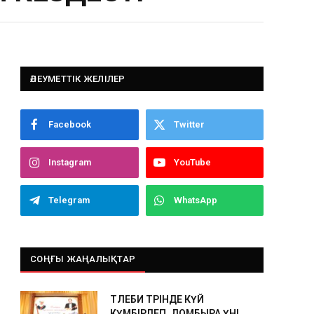
ӘЛЕУМЕТТІК ЖЕЛІЛЕР
Facebook
Twitter
Instagram
YouTube
Telegram
WhatsApp
СОҢҒЫ ЖАҢАЛЫҚТАР
ТӨЛЕБИ ТӨРІНДЕ КҮЙ
КҮМБІРЛЕП, ДОМБЫРА ҮНІ