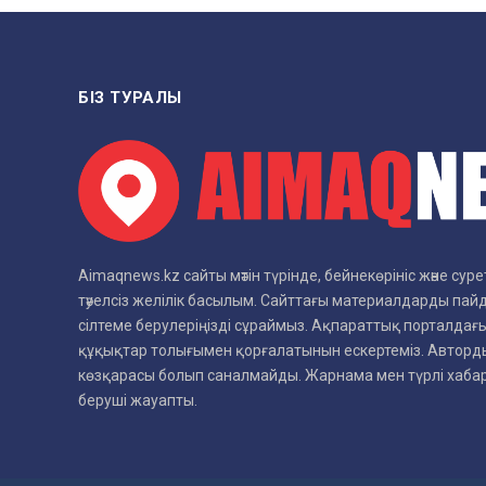
БІЗ ТУРАЛЫ
Aimaqnews.kz сайты мәтін түрінде, бейнекөрініс және су
тәуелсіз желілік басылым. Сайттағы материалдарды пай
сілтеме берулеріңізді сұраймыз. Ақпараттық порталдағы
құқықтар толығымен қорғалатынын ескертеміз. Авторды
көзқарасы болып саналмайды. Жарнама мен түрлі хаб
беруші жауапты.