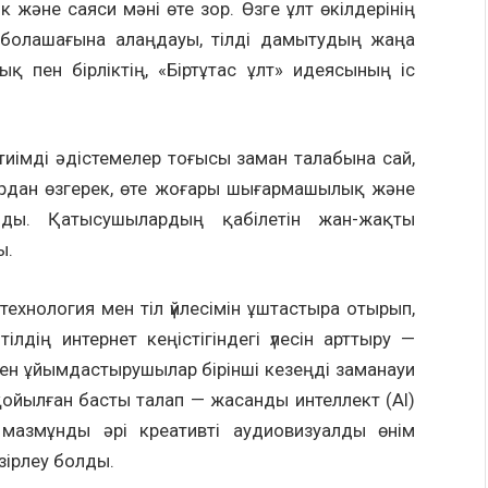
 және саяси мәні өте зор. Өзге ұлт өкілдерінің
 болашағына алаңдауы, тілді дамытудың жаңа
ық пен бірліктің, «Біртұтас ұлт» идеясының іс
тиімді әдістемелер тоғысы заман талабына сай,
ардан өзгерек, өте жоғары шығармашылық және
лды. Қатысушылардың қабілетін жан-жақты
ы.
 технология мен тіл үйлесімін ұштастыра отырып,
ілдің интернет кеңістігіндегі үлесін арттыру —
ген ұйымдастырушылар бірінші кезеңді заманауи
ойылған басты талап — жасанды интеллект (AI)
мазмұнды әрі креативті аудиовизуалды өнім
зірлеу болды.