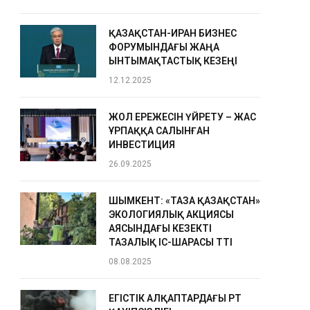
ҚАЗАҚСТАН-ИРАН БИЗНЕС
ФОРУМЫНДАҒЫ ЖАҢА
ЫНТЫМАҚТАСТЫҚ КЕЗЕҢІ
12.12.2025
ЖОЛ ЕРЕЖЕСІН ҮЙРЕТУ – ЖАС
ҰРПАҚҚА САЛЫНҒАН
ИНВЕСТИЦИЯ
26.09.2025
ШЫМКЕНТ: «ТАЗА ҚАЗАҚСТАН»
ЭКОЛОГИЯЛЫҚ АКЦИЯСЫ
АЯСЫНДАҒЫ КЕЗЕКТІ
ТАЗАЛЫҚ ІС-ШАРАСЫ ӨТТІ
08.08.2025
ЕГІСТІК АЛҚАПТАРДАҒЫ ӨРТ