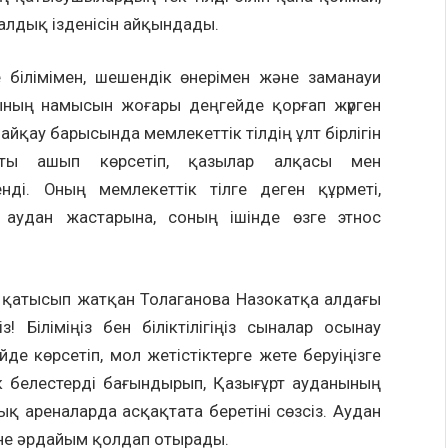
уалдық ізденісін айқындады.
е білімімен, шешендік өнерімен және заманауи
нының намысын жоғары деңгейде қорғап жүрген
йқау барысында мемлекеттік тілдің ұлт бірлігін
қты ашып көрсетіп, қазылар алқасы мен
ді. Оның мемлекеттік тілге деген құрметі,
 аудан жастарына, соның ішінде өзге этнос
қатысып жатқан Толаганова Назокатқа алдағы
! Біліміңіз бен біліктілігіңіз сыналар осынау
де көрсетіп, мол жетістіктерге жете беруіңізге
биік белестерді бағындырып, Қазығұрт ауданының
 ареналарда асқақтата беретіні сөзсіз. Аудан
не әрдайым қолдап отырады.