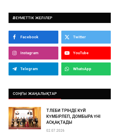
ӘЛЕУМЕТТІК ЖЕЛІЛЕР
Facebook
Twitter
Instagram
YouTube
Telegram
WhatsApp
СОҢҒЫ ЖАҢАЛЫҚТАР
ТӨЛЕБИ ТӨРІНДЕ КҮЙ
КҮМБІРЛЕП, ДОМБЫРА ҮНІ
АСҚАҚТАДЫ
02.07.2026