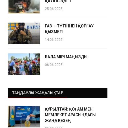
ҚАУІПСІЗДІГІ
25.06.2025
ГАЗ — ТҮТІННЕН ҚОРҒАУ
ҚЫЗМЕТІ
14.06.2025
БАЛА ӨМІРІ МАҢЫЗДЫ
06.06.2025
ТАҢДАУЛЫ ЖАҢАЛЫҚТАР
ҚҰРЫЛТАЙ: ҚОҒАМ МЕН
МЕМЛЕКЕТ АРАСЫНДАҒЫ
ЖАҢА КЕЗЕҢ