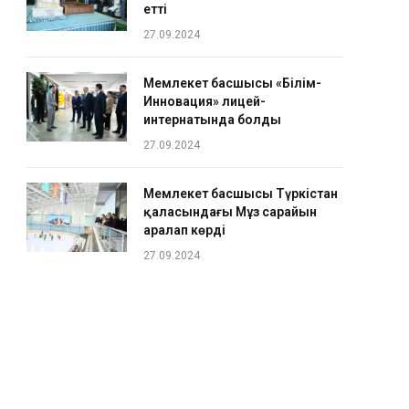
етті
27.09.2024
Мемлекет басшысы «Білім-
Инновация» лицей-
интернатында болды
27.09.2024
Мемлекет басшысы Түркістан
қаласындағы Мұз сарайын
аралап көрді
27.09.2024