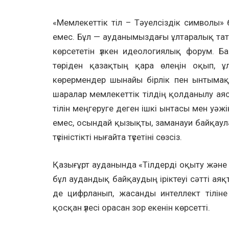
«Мемлекеттік тіл – Тәуелсіздік символы
емес. Бұл — ауданымыздағы ұлтаралық тат
көрсететін үлкен идеологиялық форум. Ба
төріден қазақтың қара өлеңін оқып, ұ
көрермендер шынайы бірлік пен ынтымақ
шаралар мемлекеттік тілдің қолданылу аяс
тілін меңгеруге деген ішкі ынтасы мен уәжі
емес, осындай қызықты, заманауи байқаул
түсіністікті нығайта түсетіні сөзсіз.
Қазығұрт ауданында «Тілдерді оқыту жән
бұл аудандық байқаудың іріктеуі сәтті аяқ
де цифрланып, жасанды интеллект тіліне
қосқан үлесі орасан зор екенін көрсетті.