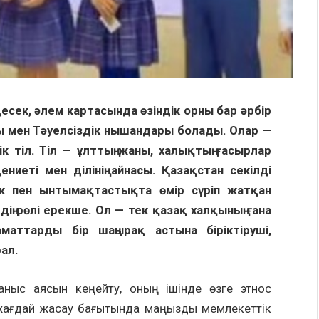
і десек, әлем картасында өзіндік орны бар әрбір
 мен Тәуелсіздік нышандары болады. Олар —
ік тіл. Тіл — ұлттың жаны, халықтың ғасырлар
иеті мен ділінің айнасы. Қазақстан секілді
ік пен ынтымақтастықта өмір сүріп жатқан
ің рөлі ерекше. Ол — тек қазақ халқының ғана
маттарды бір шаңырақ астына біріктіруші,
рал.
лданыс аясын кеңейту, оның ішінде өзге этнос
не жағдай жасау бағытында маңызды мемлекеттік