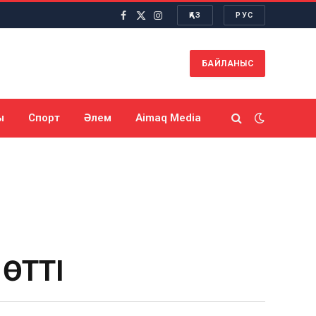
ҚАЗ
РУС
Facebook
X
Instagram
(Twitter)
БАЙЛАНЫС
ы
Спорт
Әлем
Aimaq Media
 ӨТТІ