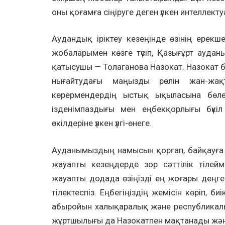
оны қоғамға сіңіруге деген үлкен интеллект
Аудандық іріктеу кезеңінде өзінің ерекш
жобаларымен көзге түсіп, Қазығұрт ауда
қатысушы — Толаганова Назокат. Назокат ба
нығайтудағы маңызды рөлін жан-жа
көрермендердің ыстық ықыласына бөлен
ізденімпаздығы мен еңбекқорлығы бүкіл
өкілдеріне үлкен үлгі-өнеге.
Ауданымыздың намысын қорғап, байқауға 
жауапты кезеңдерде зор сәттілік тілейміз
жауапты додада өзіңізді ең жоғары деңгей
тілектеспіз. Еңбегіңіздің жемісін көріп, 
абыройын халықаралық және республикалық
жұртшылығы да Назокатпен мақтанады жә