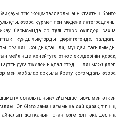
» байқауы тек жеңімпаздарды анықтайтын бәйге
улықты, өзара құрмет пен мәдени интеграцияны
йқау барысында әр түрлі этнос өкілдері сахна
лттық құндылықтарды дәріптегенде, залдағы
ты сезінді. Сондықтан да, мұндай тағылымды
ын мейлінше кеңейтуге, этнос өкілдерінің қазақ
н арттыруға тікелей ықпал етеді. Тілді мәжбүрлеп
ар мен жобалар арқылы үйрету қоғамдағы өзара
е дамыту орталығының» ұйымдастыруымен өткен
талды. Ол бізге заман ағымына сай қазақ тілінің
 айналып жатқанын, оған өзге ұлт өкілдерінің