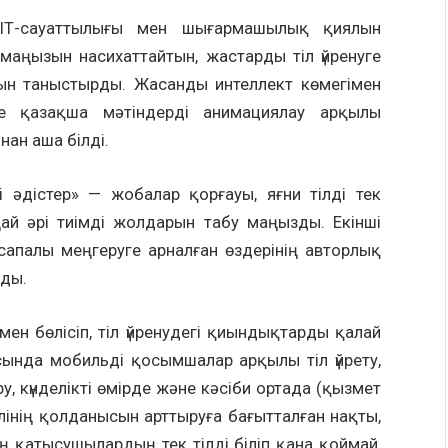
ң ІТ-сауаттылығы мен шығармашылық қиялын
 маңызын насихаттайтын, жастарды тіл үйренуге
ын таныстырды. Жасанды интеллект көмегімен
е қазақша мәтіндерді анимациялау арқылы
ан аша білді.
мді әдістер» — жобалар қорғауы, яғни тілді тек
ңай әрі тиімді жолдарын табу маңызды. Екінші
 сапалы меңгеруге арналған өздерінің авторлық
лды.
ен бөлісіп, тіл үйренудегі қиындықтарды қалай
сында мобильді қосымшалар арқылы тіл үйрету,
 күнделікті өмірде және кәсіби ортада (қызмет
лінің қолданысын арттыруға бағытталған нақты,
 қатысушылардың тек тілді біліп қана қоймай,