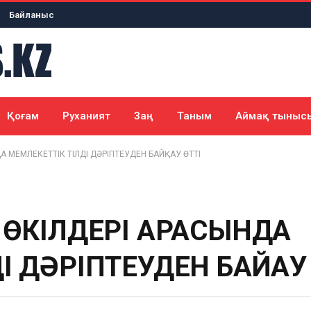
Байланыс
Қоғам
Руханият
Заң
Таным
Аймақ тыныс
 МЕМЛЕКЕТТІК ТІЛДІ ДӘРІПТЕУДЕН БАЙҚАУ ӨТТІ
 ӨКІЛДЕРІ АРАСЫНДА
І ДӘРІПТЕУДЕН БАЙҚАУ