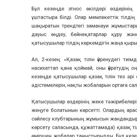
Бұл кезеңде этнос өкілдері өздеріні
ұштастыра білді. Олар мемлекеттік тілдің
шақыратын трендтегі заманауи жұмыстар
дауыс өңдеу, бейнеқатарлар құру жән
қатысушылар тілдің көркемдігін жаңа қырын
Ал, 2-кезең: «Қазақ тілін үйренудегі тиі
насихаттап қана қоймай, оны үйретудің о
кезеңде қатысушылар қазақ тілін тез әрі
әдістемелерін, нақты жобаларын ортаға са
Қатысушылар өздерінің жеке тәжірибелерім
жеңуге болатынын көрсетті. Олардың ара
сөйлесу клубтарының жұмысын жандандыру,
көрсету саласында, құжаттамада) қазақ ті
өміршең жобалар таныстырылды. Бұл кезең