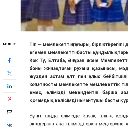
Тіл — мемлекеттің тұғыры, бірліктің кепіл
БӨЛІСУ
егемен мемлекеттің басты құндылықтары
Көк Ту, Елтаңба, Әнұран және Мемлекетт
бойы жинақтаған рухани қазынасы, мәден
жүзден астам ұлт пен ұлыс бейбітшіл
көпэтносты мемлекетте мемлекеттік тілд
емес, елімізді мекендейтін барша аза
қоғамдық келісімді нығайтушы басты құ
Бүгінгі таңда елімізде қазақ тілінің қо
өкілдерінің ана тілімізді еркін меңгеруі