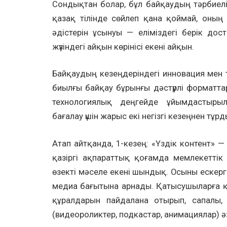
Сондықтан болар, бұл байқаудың тәрбиелік
қазақ тілінде сөйлеп қана қоймай, оның
әдістерін ұсынуы — еліміздегі берік дост
жүзіндегі айқын көрінісі екені айқын.
Байқаудың кезеңдеріндегі инновация мен 
биылғы байқау бұрынғы дәстүрлі форматт
технологиялық деңгейде ұйымдастыры
бағалау үшін жарыс екі негізгі кезеңнен тұрд
Атап айтқанда, 1-кезең: «Үздік контент» —
қазіргі ақпараттық қоғамда мемлекеттік т
өзекті мәселе екені шындық. Осыны ескер
медиа бағытына арнады. Қатысушыларға қ
құралдарын пайдалана отырып, сапалы, 
(видеороликтер, подкастар, анимациялар) ә