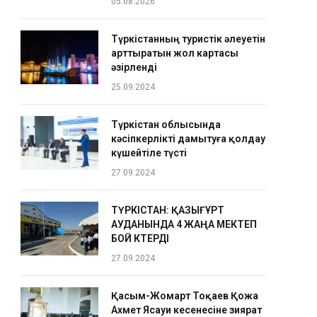
05.08.2026
Түркістанның туристік әлеуетін
арттыратын жол картасы
әзірленді
25.09.2024
Түркістан облысында
кәсіпкерлікті дамытуға қолдау
күшейтіле түсті
27.09.2024
ТҮРКІСТАН: ҚАЗЫҒҰРТ
АУДАНЫНДА 4 ЖАҢА МЕКТЕП
БОЙ КӨТЕРДІ
27.09.2024
Қасым-Жомарт Тоқаев Қожа
Ахмет Ясауи кесенесіне зиярат