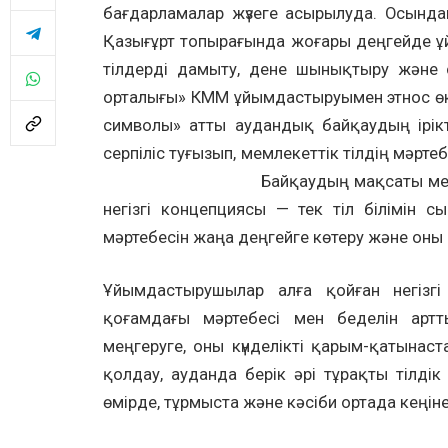
бағдарламалар жүзеге асырылуда. Осында
Қазығұрт топырағында жоғары деңгейде ұ
тілдерді дамыту, дене шынықтыру және с
орталығы» КММ ұйымдастыруымен этнос өкі
символы» атты аудандық байқаудың ірікт
серпіліс туғызып, мемлекеттік тілд
Байқаудың мақсаты мен идеоло
негізгі концепциясы — тек тіл білімін с
мәртебесін жаңа деңгейге көтеру және оны
Ұйымдастырушылар алға қойған негізгі 
қоғамдағы мәртебесі мен беделін арттыр
меңгеруге, оны күнделікті қарым-қатына
қолдау, ауданда берік әрі тұрақты тілдік
өмірде, тұрмыста және кәсіби ортада кеңін