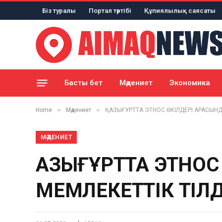
Біз туралы
Портал тәртібі
Құпиялылық саясаты
Басты бет
Мәдениет
Экономика
»
»
Home
Мәдениет
ҚАЗЫҒҰРТТА ЭТНОС ӨКІЛДЕРІ АРАСЫНДА
МӘДЕНИЕТ
ҚАЗЫҒҰРТТА ЭТНОС
МЕМЛЕКЕТТІК ТІЛД