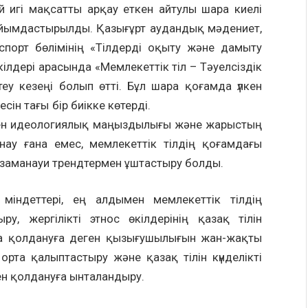
й игі мақсатты арқау еткен айтулы шара киелі
йымдастырылды. Қазығұрт аудандық мәдениет,
порт бөлімінің «Тілдерді оқыту және дамыту
лдері арасында «Мемлекеттік тіл – Тәуелсіздік
еу кезеңі болып өтті. Бұл шара қоғамда үлкен
ің мәртебесін тағы бір биікке көтерді.
гиялық маңыздылығы және жарыстың
ынау ғана емес, мемлекеттік тілдің қоғамдағы
 заманауи трендтермен ұштастыру болды.
міндеттері, ең алдымен мемлекеттік тілдің
у, жергілікті этнос өкілдерінің қазақ тілін
ста қолдануға деген қызығушылығын жан-жақты
 орта қалыптастыру және қазақ тілін күнделікті
ен қолдануға ынталандыру.