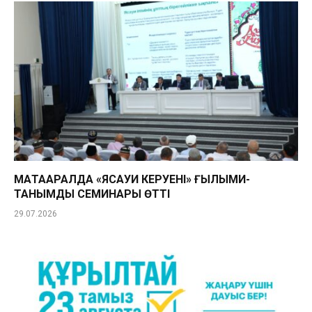
МАҚТААРАЛДА «ЯСАУИ КЕРУЕНІ» ҒЫЛЫМИ-
ТАНЫМДЫҚ СЕМИНАРЫ ӨТТІ
29.07.2026