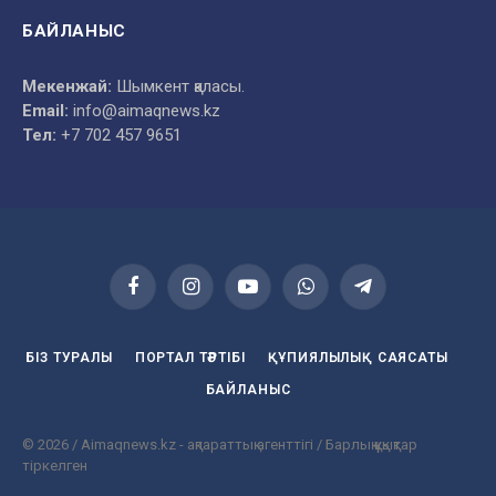
БАЙЛАНЫС
Мекенжай:
Шымкент қаласы.
Email:
info@aimaqnews.kz
Тел:
+7 702 457 9651
Facebook
Instagram
YouTube
WhatsApp
Telegram
БІЗ ТУРАЛЫ
ПОРТАЛ ТӘРТІБІ
ҚҰПИЯЛЫЛЫҚ САЯСАТЫ
БАЙЛАНЫС
© 2026 / Aimaqnews.kz - ақпараттық агенттігі / Барлық құқықтар
тіркелген