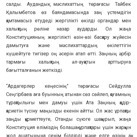
салды. Аудандық мәслихаттың төрағасы Тайбек
Қалымбетов өз баяндамасында заң үстемдігін
қамтамасыз етудеді жергілікті өкілді органдар мен
халықтың рөліне назар аударды. Ол жаңа
Конституцияның жергілікті өзін-өзі басқару жүйесін
дамытуға және мәслихаттардың өкілеттігін
күшейтуге тигізер оң әсерін атап өтті. Заңның әрбір
тармағы халықтың әл-ауқатын арттыруға
бағытталғанын жеткізді.
“Ардагерлер кеңесінің” төрағасы Сейдулла
Сеңгірбаев аға буынның атынан сөз сөйлеп, қоғамның
тұрақтылығы мен дамуы үшін Ата Заңның қадір-
қасиетін түсіну маңызды екенін айтты. Ол жас ұрпақты
заңды құрметтеуге, Отанды сүюге шақырып, жаңа
Конституция еліміздің болашақ ұрпақтары үшін жарқын
жол ашатынына сенім білдірді және елге өзінің ақ