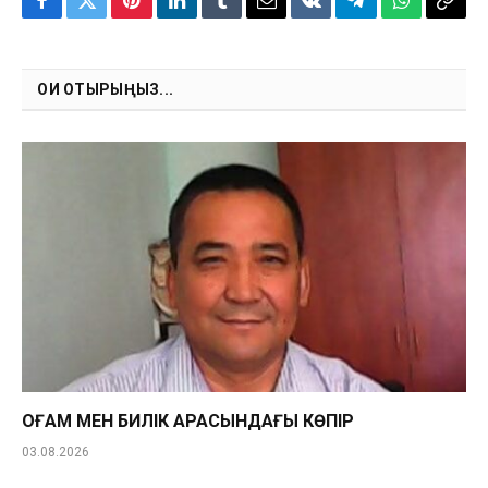
Facebook
Twitter
Pinterest
LinkedIn
Tumblr
Email
VKontakte
Telegram
WhatsApp
Copy
Link
ОҚИ ОТЫРЫҢЫЗ...
ҚОҒАМ МЕН БИЛІК АРАСЫНДАҒЫ КӨПІР
03.08.2026