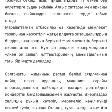
тәрбиесі секілді асыл құндылықтарды ту еткен бұл
әулеттерге аудан әкімінің Алғыс хаттары мен арнайы
бағалы сыйлықтары салтанатты түрде табыс
етілді.
Марапатталған отбасылар өз кезегінде мемлекет
тарапынан көрсетіліп жатқан қолдауға ризашылықтарын
білдіріп, шаңырақтың беріктігі — мемлекеттің беріктігі
екенін атап өтті. Бұл сәт залдағы көрермендерге
үлкен ой салып, ұлттық тәрбиенің маңыздылығын
тағы бір мәрте дәлелдеді.
Салтанатты жиынның ресми бөлімі аяқталғаннан
кейін, шара аудандық мәдениет сарайы
өнерпаздарының дайындаған жоғары деңгейдегі
концерттік бағдарламасымен жалғасты. Өнерпаздар
халықтың рухын көтеріп, мерекелік көңіл-күйді
еселей түсіп, сахнада Отанды, туған жерді және Ата