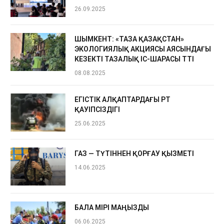
26.09.2025
ШЫМКЕНТ: «ТАЗА ҚАЗАҚСТАН»
ЭКОЛОГИЯЛЫҚ АКЦИЯСЫ АЯСЫНДАҒЫ
КЕЗЕКТІ ТАЗАЛЫҚ ІС-ШАРАСЫ ӨТТІ
08.08.2025
ЕГІСТІК АЛҚАПТАРДАҒЫ ӨРТ
ҚАУІПСІЗДІГІ
25.06.2025
ГАЗ — ТҮТІННЕН ҚОРҒАУ ҚЫЗМЕТІ
14.06.2025
БАЛА ӨМІРІ МАҢЫЗДЫ
06.06.2025