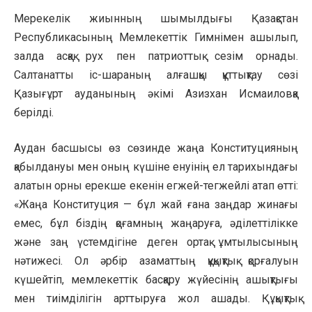
Мерекелік жиынның шымылдығы Қазақстан
Республикасының Мемлекеттік Гимнімен ашылып,
залда асқақ рух пен патриоттық сезім орнады.
Салтанатты іс-шараның алғашқы құттықтау сөзі
Қазығұрт ауданының әкімі Азизхан Исмаиловқа
берілді.
Аудан басшысы өз сөзинде жаңа Конституцияның
қабылдануы мен оның күшіне енуінің ел тарихындағы
алатын орны ерекше екенін егжей-тегжейлі атап өтті:
«Жаңа Конституция — бұл жай ғана заңдар жинағы
емес, бұл біздің қоғамның жаңаруға, әділеттілікке
және заң үстемдігіне деген ортақ ұмтылысының
нәтижесі. Ол әрбір азаматтың құқықтық қорғалуын
күшейтіп, мемлекеттік басқару жүйесінің ашықтығы
мен тиімділігін арттыруға жол ашады. Құқықтық