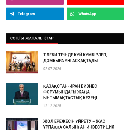
Telegram
WhatsApp
СОҢҒЫ ЖАҢАЛЫҚТАР
ТӨЛЕБИ ТӨРІНДЕ КҮЙ КҮМБІРЛЕП,
ДОМБЫРА ҮНІ АСҚАҚТАДЫ
02.07.2026
ҚАЗАҚСТАН-ИРАН БИЗНЕС
ФОРУМЫНДАҒЫ ЖАҢА
ЫНТЫМАҚТАСТЫҚ КЕЗЕҢІ
12.12.2025
ЖОЛ ЕРЕЖЕСІН ҮЙРЕТУ – ЖАС
ҰРПАҚҚА САЛЫНҒАН ИНВЕСТИЦИЯ