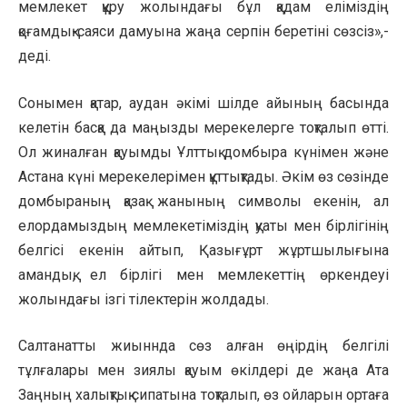
мемлекет құру жолындағы бұл қадам еліміздің
қоғамдық-саяси дамуына жаңа серпін беретіні сөзсіз»,-
деді.
Сонымен қатар, аудан әкімі шілде айының басында
келетін басқа да маңызды мерекелерге тоқталып өтті.
Ол жиналған қауымды Ұлттық домбыра күнімен және
Астана күні мерекелерімен құттықтады. Әкім өз сөзінде
домбыраның қазақ жанының символы екенін, ал
елордамыздың мемлекетіміздің қуаты мен бірлігінің
белгісі екенін айтып, Қазығұрт жұртшылығына
амандық, ел бірлігі мен мемлекеттің өркендеуі
жолындағы ізгі тілектерін жолдады.
Салтанатты жиыннда сөз алған өңірдің белгілі
тұлғалары мен зиялы қауым өкілдері де жаңа Ата
Заңның халықтық сипатына тоқталып, өз ойларын ортаға