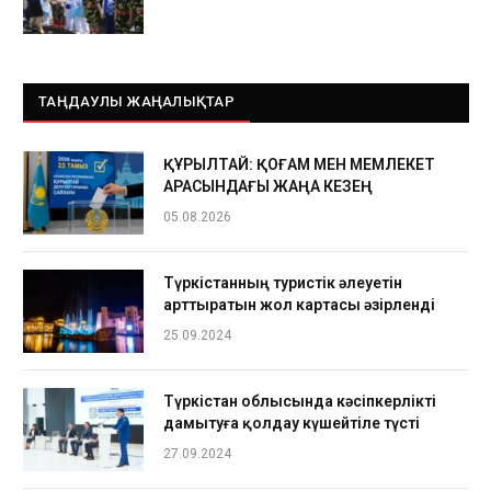
ТАҢДАУЛЫ ЖАҢАЛЫҚТАР
ҚҰРЫЛТАЙ: ҚОҒАМ МЕН МЕМЛЕКЕТ
АРАСЫНДАҒЫ ЖАҢА КЕЗЕҢ
05.08.2026
Түркістанның туристік әлеуетін
арттыратын жол картасы әзірленді
25.09.2024
Түркістан облысында кәсіпкерлікті
дамытуға қолдау күшейтіле түсті
27.09.2024