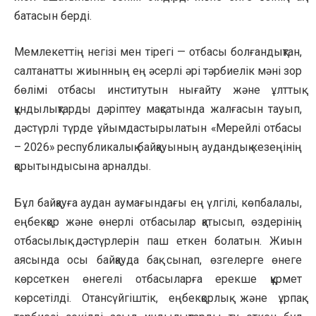
батасын берді.
Мемлекеттің негізі мен тірегі — отбасы болғандықтан,
салтанатты жиынның ең әсерлі әрі тәрбиелік мәні зор
бөлімі отбасы институтын нығайту және ұлттық
құндылықтарды дәріптеу мақсатында жалғасын тауып,
дәстүрлі түрде ұйымдастырылатын «Мерейлі отбасы
– 2026» республикалық байқауының аудандық кезеңінің
қорытындысына арналды.
Бұл байқауға аудан аумағындағы ең үлгілі, көпбалалы,
еңбекқор және өнерлі отбасылар қатысып, өздерінің
отбасылық дәстүрлерін паш еткен болатын. Жиын
аясында осы байқауда бақ сынап, өзгелерге өнеге
көрсеткен өнегелі отбасыларға ерекше құрмет
көрсетілді. Отансүйгіштік, еңбекқорлық және ұрпақ