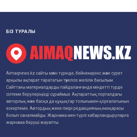
БІЗ ТУРАЛЫ
Aimaqnews.kz сайты мәтін түрінде, бейнекөрініс және сурет
арқылы ақпарат тарататын тәуелсіз желілік басылым.
Сайттағы материалдарды пайдаланғанда міндетті түрде
сілтеме берулеріңізді сұраймыз. Ақпараттық порталдағы
авторлық және басқа да құқықтар толығымен қорғалатынын
ескертеміз. Автордың жеке пікірі редакцияның көзқарасы
болып саналмайды. Жарнама мен түрлі хабарландыруларға
жарнама беруші жауапты.