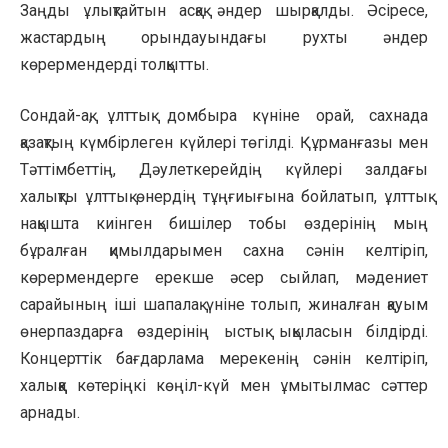
Заңды ұлықтайтын асқақ әндер шырқалды. Әсіресе,
жастардың орындауындағы рухты әндер
көрермендерді толқытты.
Сондай-ақ, ұлттық домбыра күніне орай, сахнада
қазақтың күмбірлеген күйлері төгілді. Құрманғазы мен
Тәттімбеттің, Дәулеткерейдің күйлері залдағы
халықты ұлттық өнердің тұңғиығына бойлатып, ұлттық
нақышта киінген бишілер тобы өздерінің мың
бұралған қимылдарымен сахна сәнін келтіріп,
көрермендерге ерекше әсер сыйлап, мәдениет
сарайының іші шапалақ үніне толып, жиналған қауым
өнерпаздарға өздерінің ыстық ықыласын білдірді.
Концерттік бағдарлама мерекенің сәнін келтіріп,
халыққа көтеріңкі көңіл-күй мен ұмытылмас сәттер
арнады.