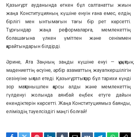
Қазығұрт ауданында өткен бұл салтанатты жиын
жаңа Конституцияның күшіне енуін ғана емес, елдің
бірлігі мен ынтымағын тағы бір рет көрсетті.
Тұрғындар жаңа реформаларға, мемлекеттің
болашағына үлкен үмітпен және сеніммен
қарайтындарын білдірді.
Әрине, Ата Заңның заңды күшіне енуі — құқықтық
мәдениеттің өсуіне, әрбір азаматтың жауапкершілігін
сезінуіне ықпал етеді. Қазығұрттықтар бұл тарихи күнді
зор мақтанышпен қарсы алды және мемлекеттің
гүлденуі жолында аянбай еңбек етуге дайын
екендіктерін көрсетті. Жаңа Конституциямыз баянды,
еліміздің тәуелсіздігі мәңгі болғай!