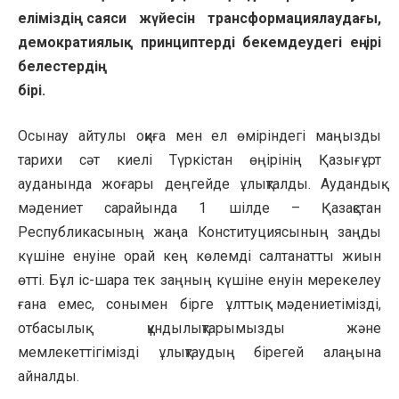
еліміздің саяси жүйесін трансформациялаудағы,
демократиялық принциптерді бекемдеудегі ең ірі
белестердің
бірі.
Осынау айтулы оқиға мен ел өміріндегі маңызды
тарихи сәт киелі Түркістан өңірінің Қазығұрт
ауданында жоғары деңгейде ұлықталды. Аудандық
мәдениет сарайында 1 шілде – Қазақстан
Республикасының жаңа Конституциясының заңды
күшіне енуіне орай кең көлемді салтанатты жиын
өтті. Бұл іс-шара тек заңның күшіне енуін мерекелеу
ғана емес, сонымен бірге ұлттық мәдениетімізді,
отбасылық құндылықтарымызды және
мемлекеттігімізді ұлықтаудың бірегей алаңына
айналды.