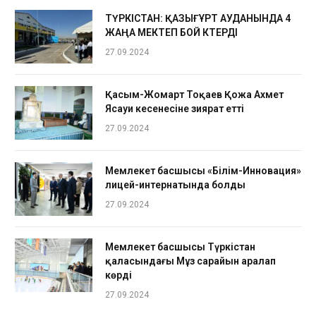
ТҮРКІСТАН: ҚАЗЫҒҰРТ АУДАНЫНДА 4
ЖАҢА МЕКТЕП БОЙ КӨТЕРДІ
27.09.2024
Қасым-Жомарт Тоқаев Қожа Ахмет
Ясауи кесенесіне зиярат етті
27.09.2024
Мемлекет басшысы «Білім-Инновация»
лицей-интернатында болды
27.09.2024
Мемлекет басшысы Түркістан
қаласындағы Мұз сарайын аралап
көрді
27.09.2024