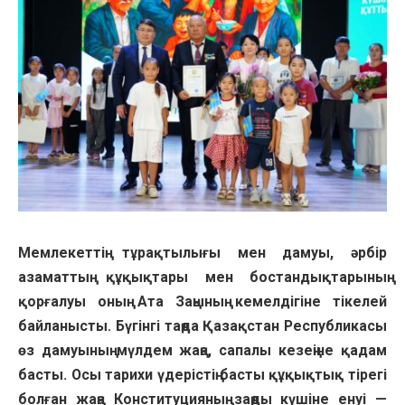
Мемлекеттің тұрақтылығы мен дамуы, әрбір
азаматтың құқықтары мен бостандықтарының
қорғалуы оның Ата Заңының кемелдігіне тікелей
байланысты. Бүгінгі таңда Қазақстан Республикасы
өз дамуының мүлдем жаңа, сапалы кезеңіне қадам
басты. Осы тарихи үдерістің басты құқықтық тірегі
болған жаңа Конституцияның заңды күшіне енуі —